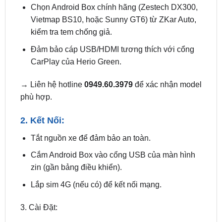
kiểm tra tem chống giả.
Đảm bảo cáp USB/HDMI tương thích với cổng
CarPlay của Herio Green.
→ Liên hệ hotline
0949.60.3979
để xác nhận model
phù hợp.
2. Kết Nối:
Tắt nguồn xe để đảm bảo an toàn.
Cắm Android Box vào cổng USB của màn hình
zin (gần bảng điều khiển).
Lắp sim 4G (nếu có) để kết nối mạng.
3. Cài Đặt:
Khởi động xe, màn hình tự nhận diện và hiển thị
giao diện Android.