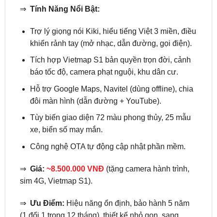
Trợ lý giọng nói Kiki, hiểu tiếng Việt 3 miền, điều
khiển rảnh tay (mở nhạc, dẫn đường, gọi điện).
Tích hợp Vietmap S1 bản quyền trọn đời, cảnh
báo tốc độ, camera phạt nguội, khu dân cư.
Hỗ trợ Google Maps, Navitel (dùng offline), chia
đôi màn hình (dẫn đường + YouTube).
Tùy biến giao diện 72 màu phong thủy, 25 mẫu
xe, biển số may mắn.
Công nghệ OTA tự động cập nhật phần mềm.
⇒
Giá:
~8.500.000 VNĐ
(tặng camera hành trình,
sim 4G, Vietmap S1).
⇒
Ưu Điểm:
Hiệu năng ổn định, bảo hành 5 năm
(1 đổi 1 trong 12 tháng), thiết kế nhỏ gọn, sang
trọng.