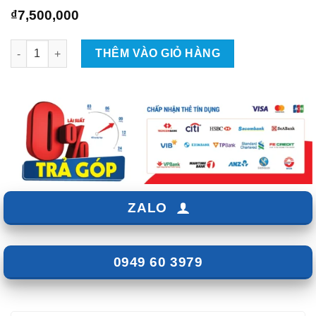
₫
7,500,000
Android Box Cho Xe VinFast Herio Green số lượng
THÊM VÀO GIỎ HÀNG
ZALO
0949 60 3979