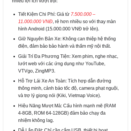
11.000.000 VNĐ
, rẻ hơn nhiều so với thay màn
hình Android (15.000.000 VNĐ trở lên).
Giữ Nguyên Bản Xe: Không can thiệp hệ thống
điện, đảm bảo bảo hành và thẩm mỹ nội thất.
Giải Trí Đa Phương Tiện: Xem phim, nghe nhạc,
lướt web với các ứng dụng như YouTube,
VTVgo, ZingMP3.
Hỗ Trợ Lái Xe An Toàn: Tích hợp dẫn đường
thông minh, cảnh báo tốc độ, camera phạt nguội,
và trợ lý giọng nói (Kiki, Vietmap Voice).
Hiệu Năng Mượt Mà: Cấu hình mạnh mẽ (RAM
4-8GB, ROM 64-128GB) đảm bảo chạy đa
nhiệm không lag.
Dễ Lắp Đặt: Chỉ cần cắm USB, thiết bị hoạt
động ngay, phù hợp với hệ thống CarPlay của
Herio Green.