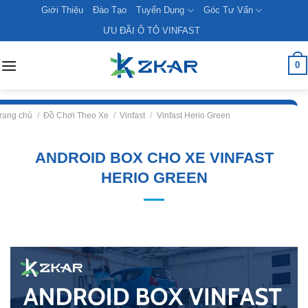
Skip
Giới Thiệu
Đào Tạo
Tuyển Dụng
Góc Tư Vấn
to
ƯU ĐÃI Ô TÔ VINFAST
content
0
rang chủ
/
Đồ Chơi Theo Xe
/
Vinfast
/
Vinfast Herio Green
ANDROID BOX CHO XE VINFAST
HERIO GREEN