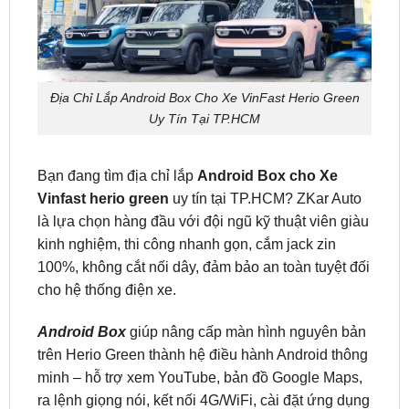
Địa Chỉ Lắp Android Box Cho Xe VinFast Herio Green
Uy Tín Tại TP.HCM
Bạn đang tìm địa chỉ lắp
Android Box cho Xe
Vinfast herio green
uy tín tại TP.HCM? ZKar Auto
là lựa chọn hàng đầu với đội ngũ kỹ thuật viên giàu
kinh nghiệm, thi công nhanh gọn, cắm jack zin
100%, không cắt nối dây, đảm bảo an toàn tuyệt đối
cho hệ thống điện xe.
Android Box
giúp nâng cấp màn hình nguyên bản
trên Herio Green thành hệ điều hành Android thông
minh – hỗ trợ xem YouTube, bản đồ Google Maps,
ra lệnh giọng nói, kết nối 4G/WiFi, cài đặt ứng dụng
CH Play mượt mà như smartphone.