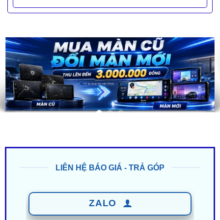
LIÊN HỆ BÁO GIÁ - TRẢ GÓP
ZALO
0949 60 3979