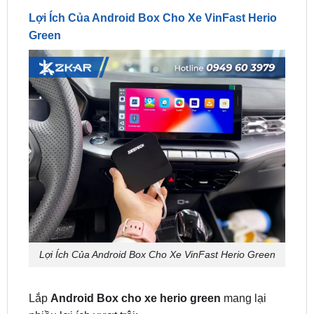
Lợi Ích Của Android Box Cho Xe VinFast Herio Green
Lắp
Android Box cho xe herio green
mang lại
nhiều lợi ích vượt trội:
Tiết Kiệm Chi Phí: Giá từ
7.500.000 –