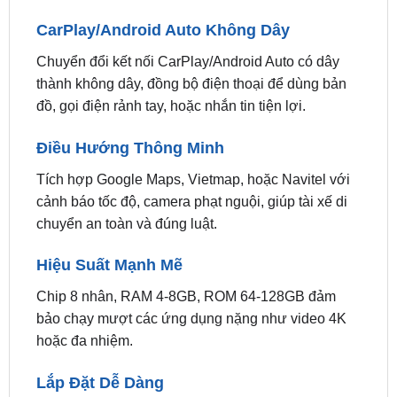
Chuyển đổi kết nối CarPlay/Android Auto có dây
thành không dây, đồng bộ điện thoại để dùng bản
đồ, gọi điện rảnh tay, hoặc nhắn tin tiện lợi.
Điều Hướng Thông Minh
Tích hợp Google Maps, Vietmap, hoặc Navitel với
cảnh báo tốc độ, camera phạt nguội, giúp tài xế di
chuyển an toàn và đúng luật.
Hiệu Suất Mạnh Mẽ
Chip 8 nhân, RAM 4-8GB, ROM 64-128GB đảm
bảo chạy mượt các ứng dụng nặng như video 4K
hoặc đa nhiệm.
Lắp Đặt Dễ Dàng
Kết nối plug-and-play qua cổng USB, không can
thiệp cấu trúc xe, giữ nguyên bảo hành VinFast.