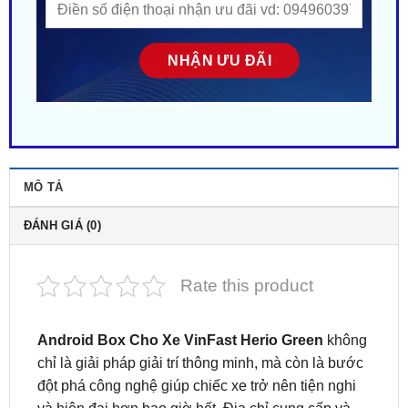
MÔ TẢ
ĐÁNH GIÁ (0)
Rate this product
Android Box Cho Xe VinFast Herio Green
không
chỉ là giải pháp giải trí thông minh, mà còn là bước
đột phá công nghệ giúp chiếc xe trở nên tiện nghi
và hiện đại hơn bao giờ hết. Địa chỉ cung cấp và
lắp đặt
Android Box chính hãng cho VinFast
Herio Green
uy tín tại TP.HCM & Bình Dương –