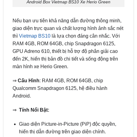
Nếu bạn ưu tiên khả năng dẫn đường thông minh,
giao diện trực quan và chất lượng hình ảnh sắc nét
thì
Vietmap BS10
là lựa chọn đáng cân nhắc. Với
RAM 4GB, ROM 64GB, chip Snapdragon 6125,
GPU Adreno 610, thiết bị hỗ trợ độ phân giải cao
đến 2K, hiển thị bản đồ chi tiết và sống động trên
màn hình xe Herio Green.
⇒
Cấu Hình
: RAM 4GB, ROM 64GB, chip
Qualcomm Snapdragon 6125, hệ điều hành
Android.
⇒
Tính Nổi Bật:
Giao diện Picture-in-Picture (PiP) độc quyền,
hiển thị dẫn đường trên giao diện chính.
Tích hợp Vietmap S2 bản quyền, cảnh báo giao
thông, camera phạt nguội, kẹt xe.