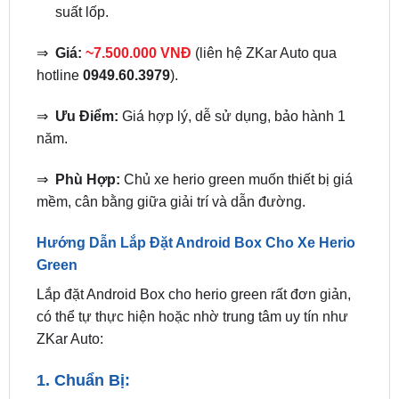
⇒
Giá:
~7.500.000 VNĐ
(liên hệ ZKar Auto qua
hotline
0949.60.3979
).
⇒
Ưu Điểm:
Giá hợp lý, dễ sử dụng, bảo hành 1
năm.
⇒
Phù Hợp:
Chủ xe herio green muốn thiết bị giá
mềm, cân bằng giữa giải trí và dẫn đường.
Hướng Dẫn Lắp Đặt Android Box Cho Xe Herio
Green
Lắp đặt Android Box cho herio green rất đơn giản,
có thể tự thực hiện hoặc nhờ trung tâm uy tín như
ZKar Auto:
1. Chuẩn Bị:
Chọn Android Box chính hãng (Zestech DX300,
Vietmap BS10, hoặc Sunny GT6) từ ZKar Auto,