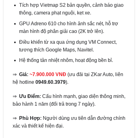
GPU Adreno 610 cho hình ảnh sắc nét, hỗ trợ
màn hình độ phân giải cao (2K trở lên).
Điều khiển từ xa qua ứng dụng VM Connect,
tương thích Google Maps, Navitel.
Hệ thống tản nhiệt nhôm, hoạt động bền bỉ.
⇒
Giá:
~7.900.000 VNĐ
(ưu đãi tại ZKar Auto, liên
hệ hotline
0949.60.3979
).
⇒
Ưu Điểm:
Cấu hình mạnh, giao diện thông minh,
bảo hành 1 năm (đổi trả trong 7 ngày).
⇒
Phù Hợp:
Người dùng ưu tiên dẫn đường chính
xác và thiết kế hiện đại.
3.
Android Box Sunny GT6