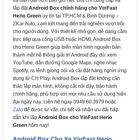
ZKar Auto, cam kết mang đến trải nghiệm vượt trội
cho người dùng. Với thiết kế nhỏ gọn, dễ dàng cắm
trực tiếp qua cổng USB hoặc HDMI, Android Box
cho Herio Green giúp biến màn hình nguyên bản
thành một hệ thống giải trí Android đầy đủ: xem
YouTube, dẫn đường Google Maps, nghe nhạc
Spotify, ra lệnh giọng nói và cài đặt hàng nghìn ứng
dụng từ CH Play. Android Box lắp đặt không cần
tháo lắp màn hình, không cắt nối dây, bảo hành
chính hãng, phù hợp với mọi nhu cầu sử dụng hiện
đại ngày nay. Liên hệ ngay 0949.60.3979 hoặc
Zalo
để được tư vấn chi tiết và nhận ưu đãi hấp
dẫn khi lắp
Android Box cho VinFast Herio
Green
hôm nay!
Android Box Cho Xe VinFast Herio
Green – Nâng Tầm Giải Trí Và Hỗ Trợ
Lái Xe