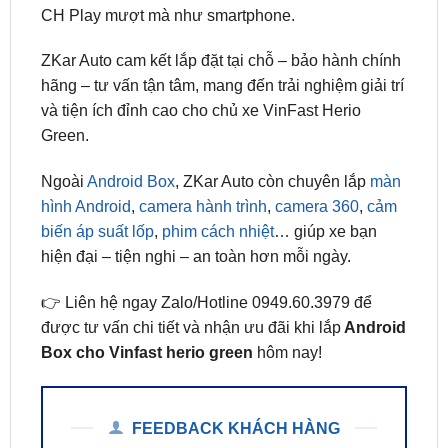
ZKar Auto cam kết lắp đặt tại chỗ – bảo hành chính
hãng – tư vấn tận tâm, mang đến trải nghiệm giải trí
và tiện ích đỉnh cao cho chủ xe VinFast Herio
Green.
Ngoài
Android Box
, ZKar Auto còn chuyên lắp
màn
hình Android
,
camera hành trình
,
camera 360
,
cảm
biến áp suất lốp
,
phim cách nhiệt
… giúp xe bạn
hiện đại – tiện nghi – an toàn hơn mỗi ngày.
👉 Liên hệ ngay Zalo/Hotline 0949.60.3979 để
được tư vấn chi tiết và nhận ưu đãi khi lắp
Android
Box cho Vinfast herio green
hôm nay!
FEEDBACK KHÁCH HÀNG