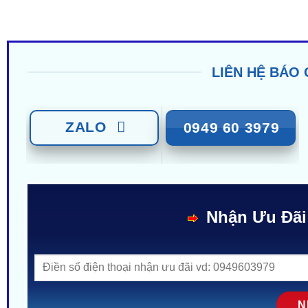
LIÊN HỆ BÁO 
ZALO
0949 60 3979
Nhận Ưu Đãi