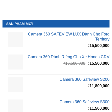
SẢN PHẨM MỚI
Camera 360 SAFEVIEW LUX Dành Cho Ford
Territory
₫
15,500,000
Camera 360 Dành Riêng Cho Xe Honda CRV
Giá
G
₫
16,500,000
₫
15,500,000
gốc
h
là:
t
₫16,500,000.
l
Camera 360 Safeview S200
₫
₫
11,800,000
Camera 360 Safeview S300
₫
11,500,000