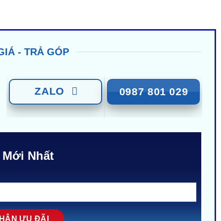
GIÁ - TRẢ GÓP
ZALO
0987 801 029
 Mới Nhất