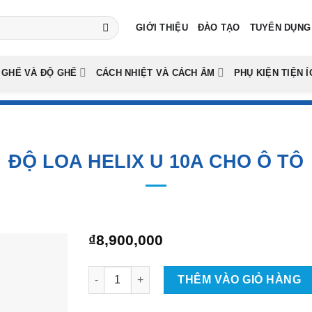
GIỚI THIỆU
ĐÀO TẠO
TUYỂN DỤNG
 GHẾ VÀ ĐỘ GHẾ
CÁCH NHIỆT VÀ CÁCH ÂM
PHỤ KIỆN TIỆN Í
ĐỘ LOA HELIX U 10A CHO Ô TÔ
₫
8,900,000
Độ Loa HELIX U 10A Cho Ô Tô số lượng
THÊM VÀO GIỎ HÀNG