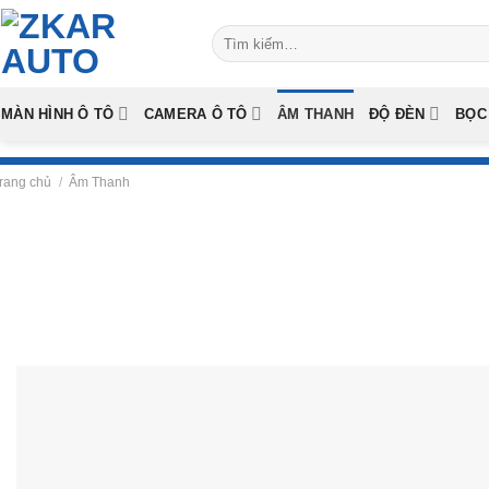
Skip
Tìm
to
kiếm:
content
MÀN HÌNH Ô TÔ
CAMERA Ô TÔ
ÂM THANH
ĐỘ ĐÈN
BỌC
rang chủ
/
Âm Thanh