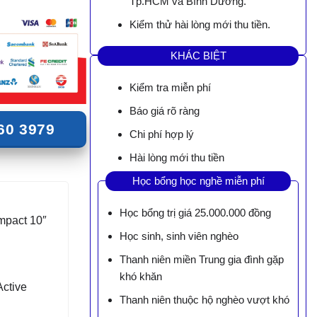
Tp.HCM và Bình Dương.
Kiểm thử hài lòng mới thu tiền.
KHÁC BIỆT
Kiểm tra miễn phí
Báo giá rõ ràng
60 3979
Chi phí hợp lý
Hài lòng mới thu tiền
Học bổng học nghề miễn phí
Học bổng trị giá 25.000.000 đồng
mpact 10″
Học sinh, sinh viên nghèo
Thanh niên miền Trung gia đình gặp
khó khăn
ctive
Thanh niên thuộc hộ nghèo vượt khó