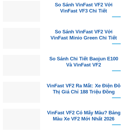
So Sánh VinFast VF2 Với
VinFast VF3 Chi Tiết
So Sánh VinFast VF2 Với
VinFast Minio Green Chi Tiết
So Sánh Chi Tiết Baojun E100
Và VinFast VF2
VinFast VF2 Ra Mắt: Xe Điện Đô
Thị Giá Chỉ 188 Triệu Đồng
VinFast VF2 Có Mấy Màu? Bảng
Màu Xe VF2 Mới Nhất 2026