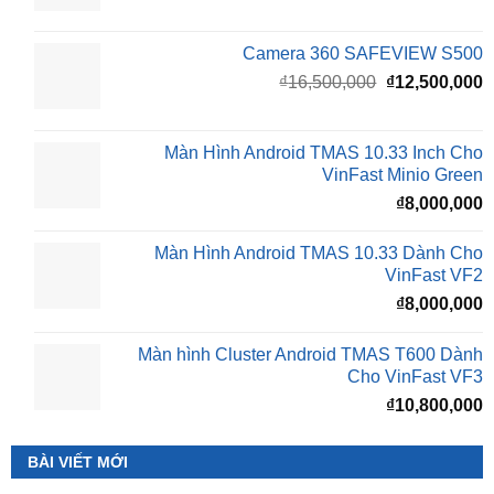
Camera 360 SAFEVIEW S500
Giá
G
₫
16,500,000
₫
12,500,000
gốc
h
là:
t
₫16,500,000.
l
Màn Hình Android TMAS 10.33 Inch Cho
₫
VinFast Minio Green
₫
8,000,000
Màn Hình Android TMAS 10.33 Dành Cho
VinFast VF2
₫
8,000,000
Màn hình Cluster Android TMAS T600 Dành
Cho VinFast VF3
₫
10,800,000
BÀI VIẾT MỚI