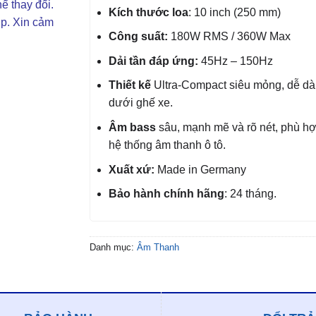
ể thay đổi.
Kích thước loa
: 10 inch (250 mm)
ợp. Xin cảm
Công suất:
180W RMS / 360W Max
Dải tần đáp ứng:
45Hz – 150Hz
Thiết kế
Ultra-Compact siêu mỏng, dễ dà
dưới ghế xe.
Âm bass
sâu, mạnh mẽ và rõ nét, phù h
hệ thống âm thanh ô tô.
Xuất xứ:
Made in Germany
Bảo hành chính hãng
: 24 tháng.
Danh mục:
Âm Thanh