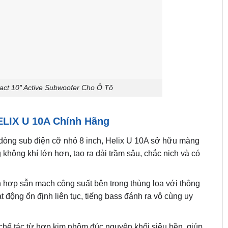
ct 10″ Active Subwoofer Cho Ô Tô
ELIX U 10A Chính Hãng
 dòng sub điện cỡ nhỏ 8 inch, Helix U 10A sở hữu màng
không khí lớn hơn, tạo ra dải trầm sâu, chắc nịch và có
 hợp sẵn mạch công suất bên trong thùng loa với thông
t động ổn định liên tục, tiếng bass đánh ra vô cùng uy
hế tác từ hợp kim nhôm đúc nguyên khối siêu bền, giúp