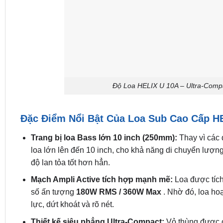
Độ Loa HELIX U 10A – Ultra-Compa
Đặc Điểm Nổi Bật Của Loa Sub Cao Cấp H
Trang bị loa Bass lớn 10 inch (250mm):
Thay vì các
loa lớn lên đến 10 inch, cho khả năng di chuyển lượng 
độ lan tỏa tốt hơn hẳn.
Mạch Ampli Active tích hợp mạnh mẽ:
Loa được tích
số ấn tượng
180W RMS / 360W Max
. Nhờ đó, loa hoạ
lực, dứt khoát và rõ nét.
Thiết kế siêu phẳng Ultra-Compact:
Vỏ thùng được c