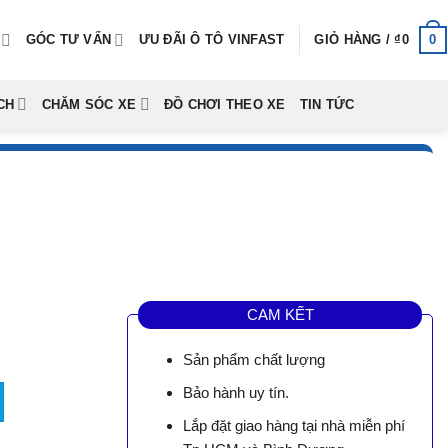
0
GÓC TƯ VẤN
ƯU ĐÃI Ô TÔ VINFAST
GIỎ HÀNG /
₫
0
CH
CHĂM SÓC XE
ĐỒ CHƠI THEO XE
TIN TỨC
CAM KẾT
Sản phẩm chất lượng
Bảo hành uy tín.
Lắp đặt giao hàng tại nhà miễn phí