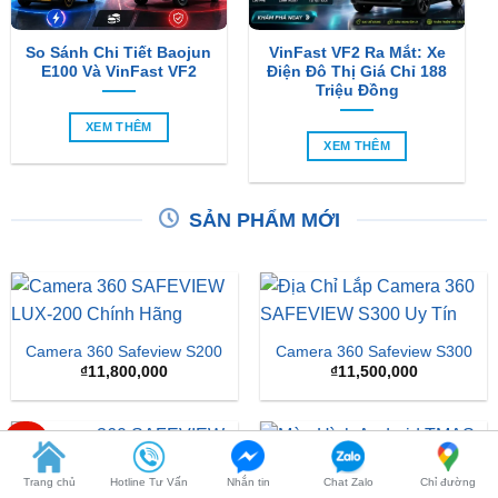
E100 Và VinFast VF2
Điện Đô Thị Giá Chỉ 188
Triệu Đồng
XEM THÊM
XEM THÊM
SẢN PHẨM MỚI
Camera 360 Safeview S200
Camera 360 Safeview S300
₫
11,800,000
₫
11,500,000
-24%
Camera 360 SAFEVIEW
S500
Màn Hình Android TMAS
Trang chủ
Hotline Tư Vấn
Nhắn tin
Chat Zalo
Chỉ đường
10.33 Inch Cho VinFast