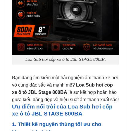
Loa Sub hơi cốp xe ô tô JBL STAGE 800BA
Bạn đang tìm kiếm một trải nghiệm âm thanh xe hơi
vô cùng đặc sắc và mạnh mẽ?
Loa Sub hơi cốp
xe ô tô JBL Stage 800BA
là sự kết hợp hoàn hảo
giữa kiểu dáng đẹp và hiệu suất âm thanh xuất sắc!
Ưu điểm nổi trội của Loa Sub hơi cốp
xe ô tô JBL STAGE 800BA
1. Thiết kế nguyên thùng tối ưu cho
khoang hành lý
Khác với các dòng sub gầm ghế có kích thước