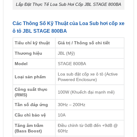
Các Thông Số Kỹ Thuật của Loa Sub hơi cốp xe
ô tô JBL STAGE 800BA
Tiêu chí kỹ thuật
Giá trị / Thông số chi tiết
Thương hiệu
JBL (Mỹ)
Model
STAGE 800BA
Loa sub đặt cốp xe ô tô (Active
Loại sản phẩm
Powered Enclosure)
Công suất thực
100W (Khuếch đại mạnh mẽ)
(RMS)
Tần số đáp ứng
30Hz – 200Hz
Cầu chì bảo vệ
10A
Tăng âm trầm
Điều chỉnh từ 0dB đến +9dB @
(Bass Boost)
60Hz
Kích thước (W × H
250 × 285 × 263 × 203 mm
× D1 × D2)