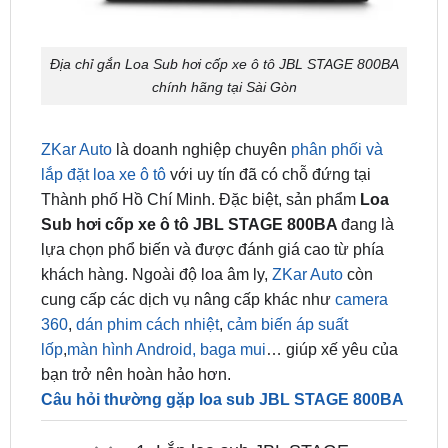
Địa chỉ gắn Loa Sub hơi cốp xe ô tô JBL STAGE 800BA
chính hãng tại Sài Gòn
ZKar Auto
là doanh nghiệp chuyên
phân phối và
lắp đặt loa xe ô tô
với uy tín đã có chỗ đứng tại
Thành phố Hồ Chí Minh. Đặc biệt, sản phẩm
Loa
Sub hơi cốp xe ô tô JBL STAGE 800BA
đang là
lựa chọn phổ biến và được đánh giá cao từ phía
khách hàng. Ngoài độ loa âm ly,
ZKar Auto
còn
cung cấp các dịch vụ nâng cấp khác như
camera
360
,
dán phim cách nhiệt
,
cảm biến áp suất
lốp
,
màn hình Android,
baga mui
… giúp xế yêu của
bạn trở nên hoàn hảo hơn.
Câu hỏi thường gặp loa sub JBL STAGE 800BA
1. Lắp loa sub JBL STAGE
800BA ở cốp sau thì ngồi ghế