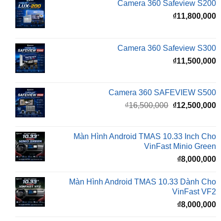
Camera 360 Safeview S300
₫
11,500,000
Camera 360 SAFEVIEW S500
Giá
G
₫
16,500,000
₫
12,500,000
gốc
h
là:
t
₫16,500,000.
l
Màn Hình Android TMAS 10.33 Inch Cho
₫
VinFast Minio Green
₫
8,000,000
Màn Hình Android TMAS 10.33 Dành Cho
VinFast VF2
₫
8,000,000
Màn hình Cluster Android TMAS T600 Dành
Cho VinFast VF3