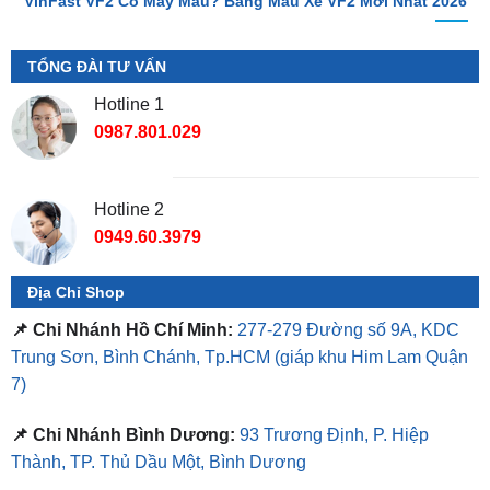
TỔNG ĐÀI TƯ VẤN
Hotline 1
0987.801.029
Hotline 2
0949.60.3979
Địa Chỉ Shop
📌 Chi Nhánh Hồ Chí Minh:
277-279 Đường số 9A, KDC
Trung Sơn, Bình Chánh, Tp.HCM
(giáp khu Him Lam Quận
7)
📌 Chi Nhánh Bình Dương:
93 Trương Định, P. Hiệp
Thành, TP. Thủ Dầu Một, Bình Dương
⏰ Mở Cửa 08h - 18h