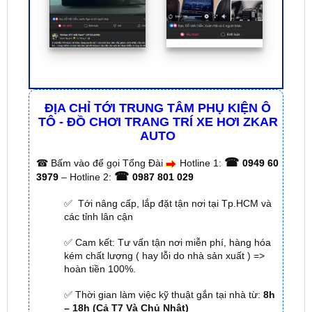
ĐỊA CHỈ TỚI TRUNG TÂM PHỤ KIỆN Ô
TÔ - ĐỒ CHƠI TRANG TRÍ XE HƠI ZKAR
AUTO
☎
☎
Bấm vào để gọi Tổng Đài
Hotline 1:
0949 60
☎
3979
– Hotline 2:
0987 801 029
✅ Tới nâng cấp, lắp đặt tận nơi tại Tp.HCM và
các tỉnh lân cận
✅ Cam kết: Tư vấn tận nơi miễn phí, hàng hóa
kém chất lượng ( hay lỗi do nhà sản xuất ) =>
hoàn tiền 100%.
✅ Thời gian làm việc kỹ thuật gắn tại nhà từ:
8h
– 18h (Cả T7 Và Chủ Nhật)
✅ Có xuất
hóa đơn VAT
cho Khách Hàng