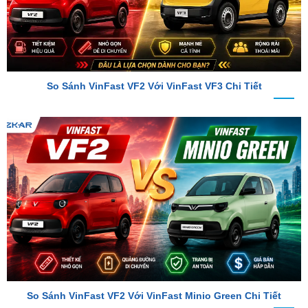
So Sánh VinFast VF2 Với VinFast VF3 Chi Tiết
So Sánh VinFast VF2 Với VinFast Minio Green Chi Tiết