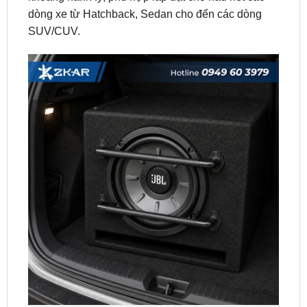
Lắp Đặt Thực Tế Loa Sub Hơi Cốp JBL STAGE 800BA