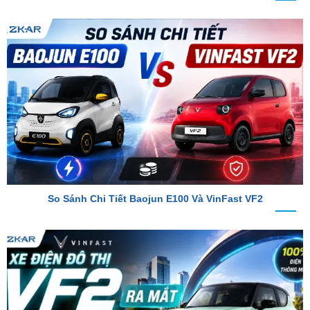
So Sánh Chi Tiết Baojun E100 Và VinFast VF2