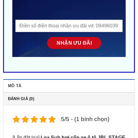
MÔ TẢ
ĐÁNH GIÁ (0)
5/5 - (1 bình chọn)
[Lắp đặt loa]
Loa Sub hơi cốp xe ô tô JBL STAGE
800BA
– chất lượng âm thanh xuất sắc và thiết kế
sang trọng. Nâng cao trải nghiệm lái xe với âm