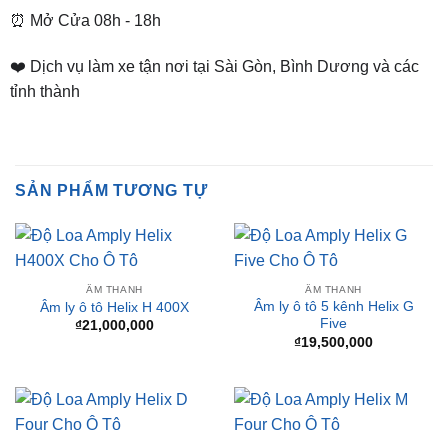
❤️ Dịch vụ làm xe tận nơi tại Sài Gòn, Bình Dương và các
tỉnh thành
SẢN PHẨM TƯƠNG TỰ
ÂM THANH
ÂM THANH
Âm ly ô tô 5 kênh Helix G
Âm ly ô tô Helix H 400X
Five
₫
21,000,000
₫
19,500,000
ÂM THANH
ÂM THANH
Âm ly ô tô Helix 4 kênh D
Âm ly ô tô Helix M Four
Four
₫
10,000,000