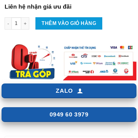
Liên hệ nhận giá ưu đãi
Loa Sub hơi cốp xe ô tô JBL STAGE 800BA số lượng
THÊM VÀO GIỎ HÀNG
ZALO
0949 60 3979