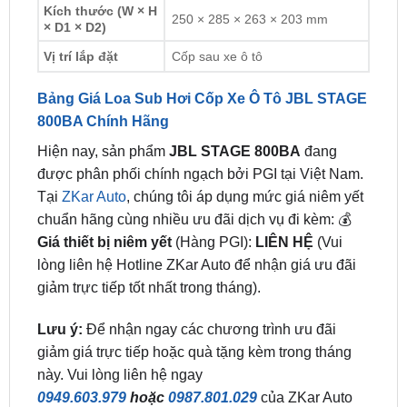
Vị trí lắp đặt
Cốp sau xe ô tô
Bảng Giá Loa Sub Hơi Cốp Xe Ô Tô JBL STAGE
800BA Chính Hãng
Hiện nay, sản phẩm
JBL STAGE 800BA
đang
được phân phối chính ngạch bởi PGI tại Việt Nam.
Tại
ZKar Auto
, chúng tôi áp dụng mức giá niêm yết
chuẩn hãng cùng nhiều ưu đãi dịch vụ đi kèm: 💰
Giá thiết bị niêm yết
(Hàng PGI):
LIÊN HỆ
(Vui
lòng liên hệ Hotline ZKar Auto để nhận giá ưu đãi
giảm trực tiếp tốt nhất trong tháng).
Lưu ý:
Để nhận ngay các chương trình ưu đãi
giảm giá trực tiếp hoặc quà tặng kèm trong tháng
này. Vui lòng liên hệ ngay
0949.603.979
hoặc
0987.801.029
của ZKar Auto
để được hỗ trợ nhanh nhất!