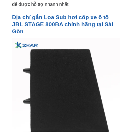
Địa chỉ gắn Loa Sub hơi cốp xe ô tô
JBL STAGE 800BA chính hãng tại Sài
Gòn