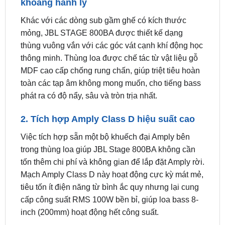
mỏng, JBL STAGE 800BA được thiết kế dạng
thùng vuông vắn với các góc vát cạnh khí động học
thông minh. Thùng loa được chế tác từ vật liệu gỗ
MDF cao cấp chống rung chấn, giúp triệt tiêu hoàn
toàn các tạp âm không mong muốn, cho tiếng bass
phát ra có độ nẩy, sâu và tròn trịa nhất.
2. Tích hợp Amply Class D hiệu suất cao
Việc tích hợp sẵn một bộ khuếch đại Amply bên
trong thùng loa giúp JBL Stage 800BA không cần
tốn thêm chi phí và không gian để lắp đặt Amply rời.
Mạch Amply Class D này hoạt động cực kỳ mát mẻ,
tiêu tốn ít điện năng từ bình ắc quy nhưng lại cung
cấp công suất RMS 100W bền bỉ, giúp loa bass 8-
inch (200mm) hoạt động hết công suất.
3. Dải trầm xuống sâu 30Hz và tùy chỉnh
Bass Boost linh hoạt