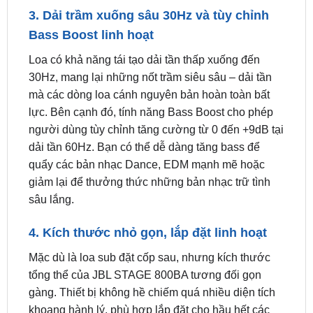
Loa có khả năng tái tạo dải tần thấp xuống đến
30Hz, mang lại những nốt trầm siêu sâu – dải tần
mà các dòng loa cánh nguyên bản hoàn toàn bất
lực. Bên cạnh đó, tính năng Bass Boost cho phép
người dùng tùy chỉnh tăng cường từ 0 đến +9dB tại
dải tần 60Hz. Bạn có thể dễ dàng tăng bass để
quẩy các bản nhạc Dance, EDM mạnh mẽ hoặc
giảm lại để thưởng thức những bản nhạc trữ tình
sâu lắng.
4. Kích thước nhỏ gọn, lắp đặt linh hoạt
Mặc dù là loa sub đặt cốp sau, nhưng kích thước
tổng thể của JBL STAGE 800BA tương đối gọn
gàng. Thiết bị không hề chiếm quá nhiều diện tích
khoang hành lý, phù hợp lắp đặt cho hầu hết các
dòng xe từ Hatchback, Sedan cho đến các dòng
SUV/CUV.