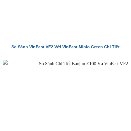
So Sánh VinFast VF2 Với VinFast Minio Green Chi Tiết
So Sánh Chi Tiết Baojun E100 Và VinFast VF2