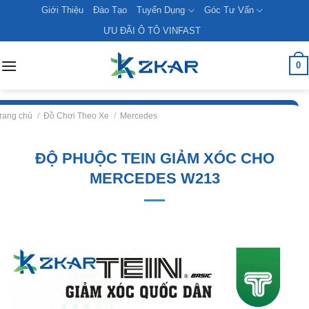
Skip
Giới Thiệu
Đào Tạo
Tuyển Dụng
Góc Tư Vấn
to
ƯU ĐÃI Ô TÔ VINFAST
content
0
rang chủ
/
Đồ Chơi Theo Xe
/
Mercedes
ĐỘ PHUỘC TEIN GIẢM XÓC CHO
MERCEDES W213