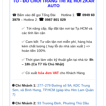
☎
☎
Bấm vào để gọi Tổng Đài
Hotline 1:
0949 60
☎
3979
– Hotline 2:
0987 801 029
✅ Tới nâng cấp, lắp đặt tận nơi tại Tp.HCM và
các tỉnh lân cận
✅ Cam kết: Tư vấn tận nơi miễn phí, hàng hóa
kém chất lượng ( hay lỗi do nhà sản xuất ) =>
hoàn tiền 100%.
✅ Thời gian làm việc kỹ thuật gắn tại nhà từ:
8h
– 18h (Cả T7 Và Chủ Nhật)
✅ Có xuất
hóa đơn VAT
cho Khách Hàng
🌐 Chi Nhánh 1:
277–279 Đường số 9A, KDC Trung
Sơn, xã Bình Hưng, TP.HCM (giáp khu Him Lam Quận
7)
🌐 Chi Nhánh 2:
93 Trương Định, Phường Thủ Dầu
Một, Tp.HCM (Bình Dương cũ)
🌐 Chi Nhánh 3:
Huỳnh Tấn Phát, Quận 7, Tp.HCM