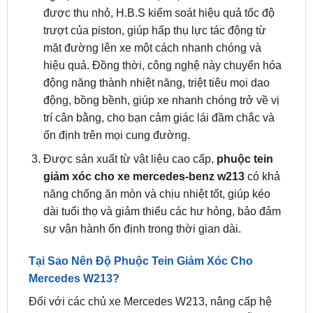
mặt đường lên xe một cách nhanh chóng và
hiệu quả. Đồng thời, công nghệ này chuyển hóa
động năng thành nhiệt năng, triệt tiêu mọi dao
động, bồng bềnh, giúp xe nhanh chóng trở về vị
trí cân bằng, cho bạn cảm giác lái đầm chắc và
ổn định trên mọi cung đường.
Được sản xuất từ vật liệu cao cấp,
phuộc tein
giảm xóc cho xe mercedes-benz w213
có khả
năng chống ăn mòn và chịu nhiệt tốt, giúp kéo
dài tuổi thọ và giảm thiểu các hư hỏng, bảo đảm
sự vận hành ổn định trong thời gian dài.
Tại Sao Nên Độ Phuộc Tein Giảm Xóc Cho
Mercedes W213?
Đối với các chủ xe Mercedes W213, nâng cấp hệ
thống giảm xóc bằng phuộc tein không chỉ hỗ trợ
cải thiện trải nghiệm lái mà còn mang lại nhiều lợi