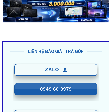
LIÊN HỆ BÁO GIÁ - TRẢ GÓP
ZALO
0949 60 3979
ZALO