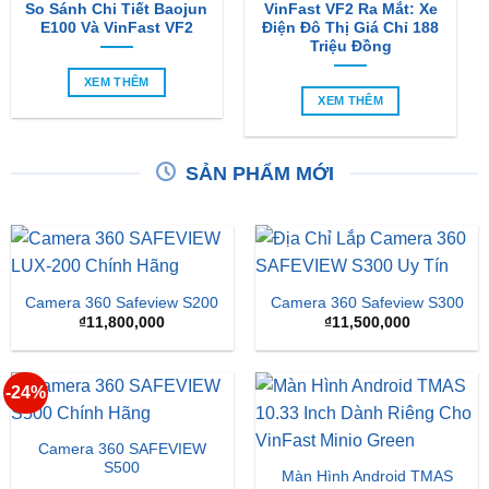
XEM THÊM
XEM THÊM
SẢN PHẨM MỚI
Camera 360 Safeview S200
Camera 360 Safeview S300
₫
11,800,000
₫
11,500,000
-24%
Camera 360 SAFEVIEW
S500
Màn Hình Android TMAS
10.33 Inch Cho VinFast
Giá
Giá
₫
16,500,000
₫
12,500,000
Minio Green
gốc
hiện
là:
tại
₫
8,000,000