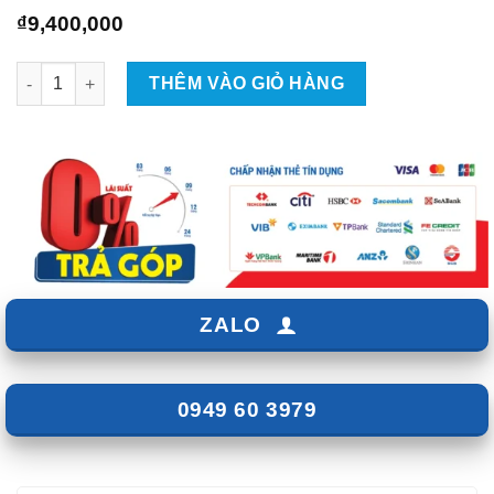
₫
9,400,000
Độ Phuộc Tein Giảm Xóc Cho Mercedes W213 số lượng
THÊM VÀO GIỎ HÀNG
ZALO
0949 60 3979