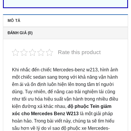
MÔ TẢ
ĐÁNH GIÁ (0)
Rate this product
Khi nhắc đến chiếc Mercedes-benz w213, hình ảnh
một chiếc sedan sang trọng với khả năng vận hành
êm ái và ổn định luôn hiện lên trong tâm trí người
dùng. Tuy nhiên, để nâng cao trải nghiệm lái cũng
như tối ưu hóa hiệu suất vận hành trong nhiều điều
kiện đường xá khác nhau,
độ phuộc Tein giảm
xóc cho Mercedes Benz W213
là một giải pháp
hoàn hảo. Trong bài viết này, chúng ta sẽ tìm hiểu
sâu hơn về lý do vì sao độ phuộc xe Mercedes-
Benz W213 lại quan trọng, cũng như trung tâm lắp
đặt uy tín để đảm bảo sự an toàn và hiệu quả cao