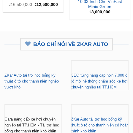
₫16,500,000.
là:
₫12,500,000.
BÁO CHÍ NÓI VỀ ZKAR AUTO
ZKar Auto tài trợ học bổng kỹ
CEO từng nâng cấp hơn 7.000 ô
thuật ô tô cho thanh niên nghèo
tô mở hệ thống chăm sóc xe hơi
vượt khó
chuyên nghiệp tại TP.HCM
Gara nâng cấp xe hơi chuyên
ZKar Auto tài trợ học bổng kỹ
nghiệp tại TP.HCM - Tài trợ học
thuật ô tô cho thanh niên có hoàn
bổng cho thanh niên khó khăn
cảnh khó khăn