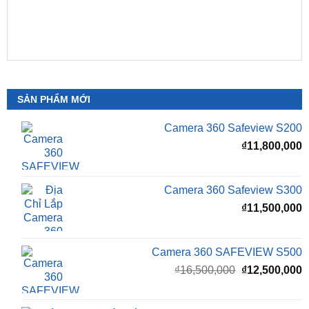
SẢN PHẨM MỚI
Camera 360 Safeview S200
₫
11,800,000
Camera 360 Safeview S300
₫
11,500,000
Camera 360 SAFEVIEW S500
Giá
G
₫
16,500,000
₫
12,500,000
gốc
h
là:
t
₫16,500,000.
l
Màn Hình Android TMAS 10.33 Inch Cho
₫
VinFast Minio Green