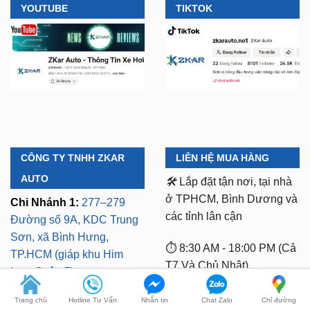
CÔNG TY TNHH ZKAR
LIÊN HỆ MUA HÀNG
AUTO
🛠️
Lắp đặt tận nơi, tại nhà
ở TPHCM, Bình Dương và
Chi Nhánh 1:
277–279
các tỉnh lân cận
Đường số 9A, KDC Trung
Sơn, xã Bình Hưng,
⏱️ 8:30 AM - 18:00 PM (Cả
TP.HCM (giáp khu Him
T7 Và Chủ Nhật)
Lam Quận 7)
Mã số thuế:
0318103254 -
Chi Nhánh 2:
93 Trương
Ngày cấp phép:
Định, P. Thủ Dầu Một,
16/10/2023
Trang chủ
Hotline Tư Vấn
Nhắn tin
Chat Zalo
Chỉ đường
TP.HCM (Bình Dương cũ)