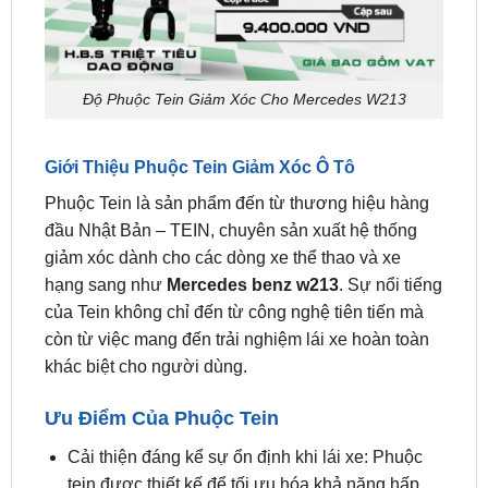
Độ Phuộc Tein Giảm Xóc Cho Mercedes W213
Giới Thiệu Phuộc Tein Giảm Xóc Ô Tô
Phuộc Tein là sản phẩm đến từ thương hiệu hàng
đầu Nhật Bản – TEIN, chuyên sản xuất hệ thống
giảm xóc dành cho các dòng xe thể thao và xe
hạng sang như
Mercedes benz w213
. Sự nổi tiếng
của Tein không chỉ đến từ công nghệ tiên tiến mà
còn từ việc mang đến trải nghiệm lái xe hoàn toàn
khác biệt cho người dùng.
Ưu Điểm Của Phuộc Tein
Cải thiện đáng kể sự ổn định khi lái xe: Phuộc
tein được thiết kế để tối ưu hóa khả năng hấp
thụ các rung chấn từ mặt đường, đặc biệt là khi
xe di chuyển qua các đoạn đường gồ ghề hoặc