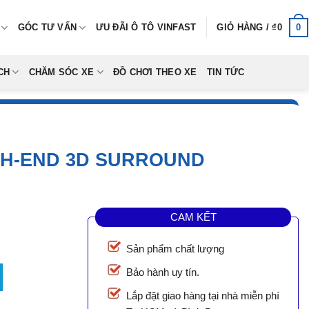
0
GÓC TƯ VẤN
ƯU ĐÃI Ô TÔ VINFAST
GIỎ HÀNG /
₫
0
CH
CHĂM SÓC XE
ĐỒ CHƠI THEO XE
TIN TỨC
GH-END 3D SURROUND
CAM KẾT
Sản phẩm chất lượng
igh-End 3D Surround số lượng
Bảo hành uy tín.
Lắp đặt giao hàng tại nhà miễn phí