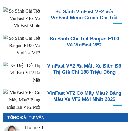
So Sánh VinFast VF2 Với
VinFast Minio Green Chi Tiết
So Sánh Chi Tiết Baojun E100
Và VinFast VF2
VinFast VF2 Ra Mắt: Xe Điện Đô
Thị Giá Chỉ 188 Triệu Đồng
VinFast VF2 Có Mấy Màu? Bảng
Màu Xe VF2 Mới Nhất 2026
TỔNG ĐÀI TƯ VẤN
Hotline 1