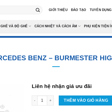
GIỚI THIỆU
ĐÀO TẠO
TUYỂN DỤNG
 GHẾ VÀ ĐỘ GHẾ
CÁCH NHIỆT VÀ CÁCH ÂM
PHỤ KIỆN TIỆN Í
RCEDES BENZ – BURMESTER HI
Liên hệ nhận giá ưu đãi
Gắn Loa Cho Xe Mercedes Benz - Burmester H
THÊM VÀO GIỎ HÀNG