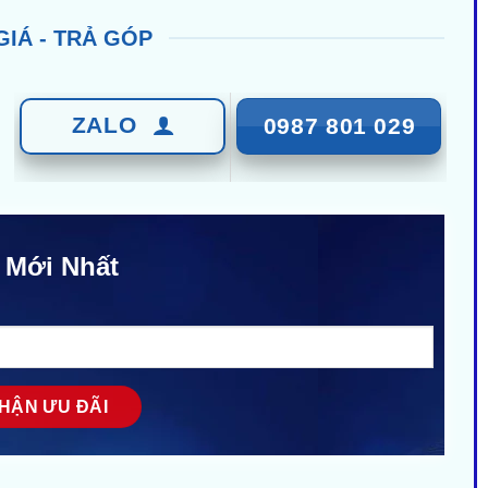
GIÁ - TRẢ GÓP
ZALO
0987 801 029
 Mới Nhất