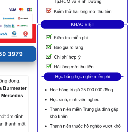
Tp.HCM và Bình Dương.
Kiểm thử hài lòng mới thu tiền.
KHÁC BIỆT
Kiểm tra miễn phí
Báo giá rõ ràng
60 3979
Chi phí hợp lý
Hài lòng mới thu tiền
Học bổng học nghề miễn phí
ống động,
a Burmester
Học bổng trị giá 25.000.000 đồng
e Mercedes-
Học sinh, sinh viên nghèo
Thanh niên miền Trung gia đình gặp
khó khăn
chất âm đỉnh
ạn thành một
Thanh niên thuộc hộ nghèo vượt khó