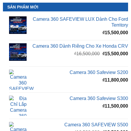
SẢN PHẨM MỚI
Camera 360 SAFEVIEW LUX Dành Cho Ford
Territory
₫
15,500,000
Camera 360 Dành Riêng Cho Xe Honda CRV
Giá
G
₫
16,500,000
₫
15,500,000
gốc
h
là:
t
₫16,500,000.
l
Camera 360 Safeview S200
₫
₫
11,800,000
Camera 360 Safeview S300
₫
11,500,000
Camera 360 SAFEVIEW S500