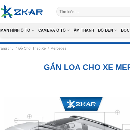
Skip
Tìm
to
kiếm:
content
MÀN HÌNH Ô TÔ
CAMERA Ô TÔ
ÂM THANH
ĐỘ ĐÈN
BỌC
rang chủ
/
Đồ Chơi Theo Xe
/
Mercedes
GẮN LOA CHO XE ME