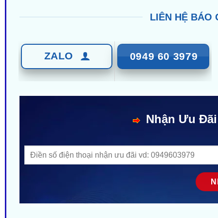
LIÊN HỆ BÁO 
ZALO
0949 60 3979
Nhận Ưu Đãi