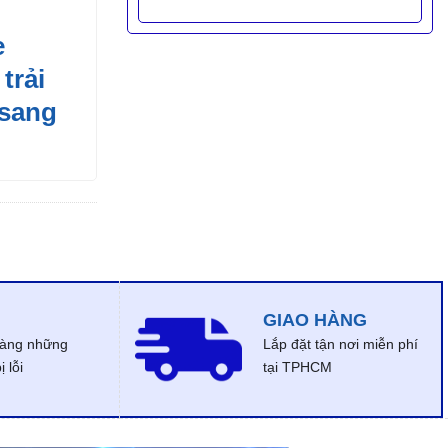
e
trải
 sang
GIAO HÀNG
dàng những
Lắp đặt tận nơi miễn phí
 lỗi
tại TPHCM