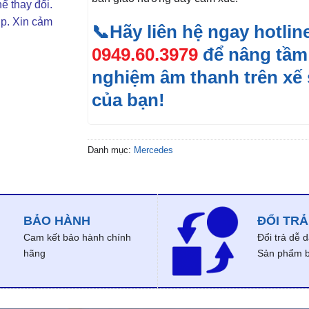
ể thay đổi.
ợp. Xin cảm
📞Hãy liên hệ ngay hotlin
0949.60.3979
để nâng tầm 
nghiệm âm thanh trên xế
của bạn!
Danh mục:
Mercedes
BẢO HÀNH
ĐỔI TRẢ
Cam kết bảo hành chính
Đổi trả dễ 
hãng
Sản phẩm bị