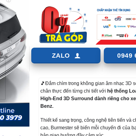
ZALO
0949 
🎵Đắm chìm trong không gian âm nhạc 3D s
chân thực đến từng chi tiết với
hệ thống Lo
High-End 3D Surround dành riêng cho x
Benz.
Thiết kế sang trọng, công nghệ tiên tiến và 
cao, Burmester sẽ biến mỗi chuyến đi của b
bản giao hưởng đầy cảm xúc.