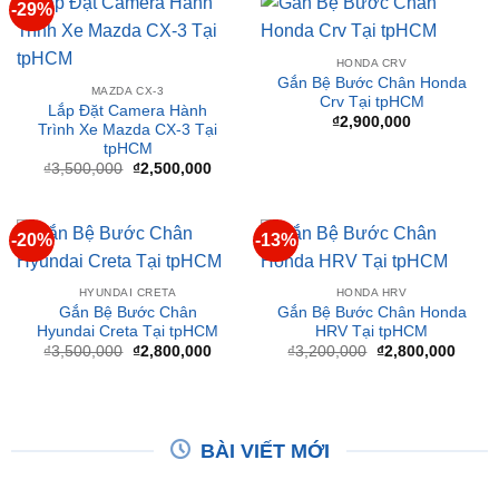
HONDA CRV
Gắn Bệ Bước Chân Honda
MAZDA CX-3
Crv Tại tpHCM
Lắp Đặt Camera Hành
₫
2,900,000
Trình Xe Mazda CX-3 Tại
tpHCM
Giá
Giá
₫
3,500,000
₫
2,500,000
gốc
hiện
là:
tại
₫3,500,000.
là:
₫2,500,000.
-20%
-13%
HYUNDAI CRETA
HONDA HRV
Gắn Bệ Bước Chân
Gắn Bệ Bước Chân Honda
Hyundai Creta Tại tpHCM
HRV Tại tpHCM
Giá
Giá
Giá
Giá
₫
3,500,000
₫
2,800,000
₫
3,200,000
₫
2,800,000
gốc
hiện
gốc
hiện
là:
tại
là:
tại
₫3,500,000.
là:
₫3,200,000.
là:
₫2,800,000.
₫2,80
BÀI VIẾT MỚI