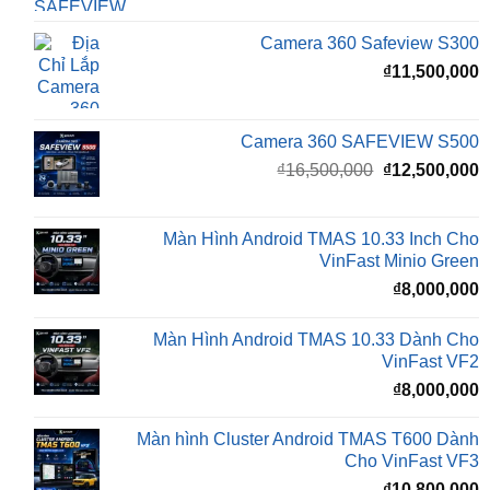
₫
11,500,000
Camera 360 SAFEVIEW S500
Giá
G
₫
16,500,000
₫
12,500,000
gốc
h
là:
t
₫16,500,000.
l
Màn Hình Android TMAS 10.33 Inch Cho
₫
VinFast Minio Green
₫
8,000,000
Màn Hình Android TMAS 10.33 Dành Cho
VinFast VF2
₫
8,000,000
Màn hình Cluster Android TMAS T600 Dành
Cho VinFast VF3
₫
10,800,000
BÀI VIẾT MỚI