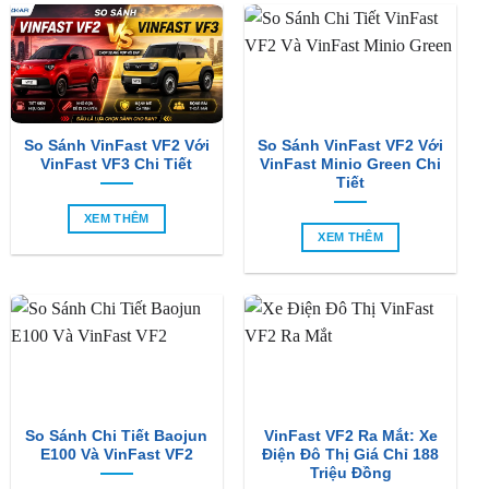
So Sánh VinFast VF2 Với
So Sánh VinFast VF2 Với
VinFast VF3 Chi Tiết
VinFast Minio Green Chi
Tiết
XEM THÊM
XEM THÊM
So Sánh Chi Tiết Baojun
VinFast VF2 Ra Mắt: Xe
E100 Và VinFast VF2
Điện Đô Thị Giá Chỉ 188
Triệu Đồng
XEM THÊM
XEM THÊM