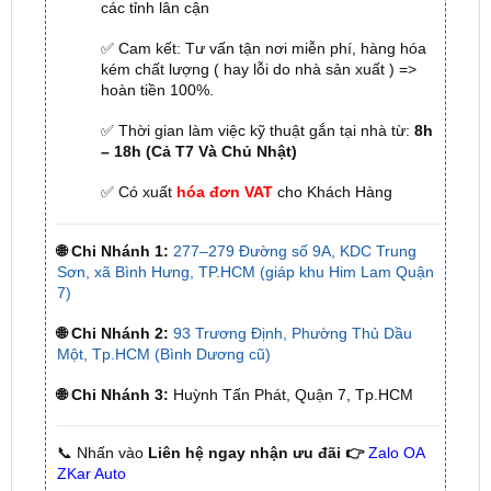
kém chất lượng ( hay lỗi do nhà sản xuất ) =>
hoàn tiền 100%.
✅ Thời gian làm việc kỹ thuật gắn tại nhà từ:
8h
– 18h (Cả T7 Và Chủ Nhật)
✅ Có xuất
hóa đơn VAT
cho Khách Hàng
🌐 Chi Nhánh 1:
277–279 Đường số 9A, KDC Trung
Sơn, xã Bình Hưng, TP.HCM (giáp khu Him Lam Quận
7)
🌐 Chi Nhánh 2:
93 Trương Định, Phường Thủ Dầu
Một, Tp.HCM (Bình Dương cũ)
🌐 Chi Nhánh 3:
Huỳnh Tấn Phát, Quận 7, Tp.HCM
📞 Nhấn vào
Liên hệ ngay nhận ưu đãi 👉
Zalo OA
ZKar Auto
Xem thêm một số sản phẩm: