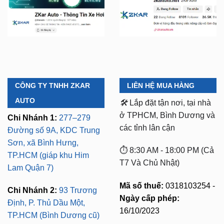
CÔNG TY TNHH ZKAR
LIÊN HỆ MUA HÀNG
AUTO
🛠️
Lắp đặt tận nơi, tại nhà
ở TPHCM, Bình Dương và
Chi Nhánh 1:
277–279
các tỉnh lân cận
Đường số 9A, KDC Trung
Sơn, xã Bình Hưng,
⏱️ 8:30 AM - 18:00 PM (Cả
TP.HCM (giáp khu Him
T7 Và Chủ Nhật)
Lam Quận 7)
Mã số thuế:
0318103254 -
Chi Nhánh 2:
93 Trương
Ngày cấp phép:
Định, P. Thủ Dầu Một,
16/10/2023
TP.HCM (Bình Dương cũ)
Có xuất VAT cho Công
Chi Nhánh 3:
Huỳnh Tấn
Ty