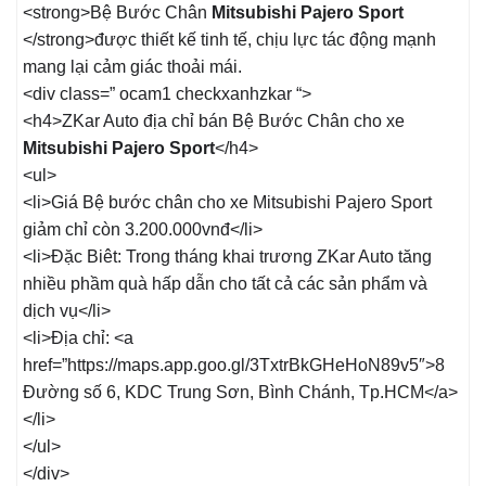
<strong>Bệ Bước Chân
Mitsubishi Pajero Sport
</strong>được thiết kế tinh tế, chịu lực tác động mạnh
mang lại cảm giác thoải mái.
<div class=” ocam1 checkxanhzkar “>
<h4>ZKar Auto địa chỉ bán Bệ Bước Chân cho xe
Mitsubishi Pajero Sport
</h4>
<ul>
<li>Giá Bệ bước chân cho xe Mitsubishi Pajero Sport
giảm chỉ còn 3.200.000vnđ</li>
<li>Đặc Biêt: Trong tháng khai trương ZKar Auto tăng
nhiều phầm quà hấp dẫn cho tất cả các sản phẩm và
dịch vụ</li>
<li>Địa chỉ: <a
href=”https://maps.app.goo.gl/3TxtrBkGHeHoN89v5″>8
Đường số 6, KDC Trung Sơn, Bình Chánh, Tp.HCM</a>
</li>
</ul>
</div>