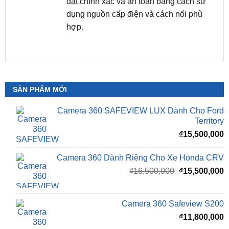
hợp.
SẢN PHẨM MỚI
Camera 360 SAFEVIEW LUX Dành Cho Ford
Territory
₫
15,500,000
Camera 360 Dành Riêng Cho Xe Honda CRV
Giá
G
₫
16,500,000
₫
15,500,000
gốc
h
là:
t
₫16,500,000.
l
Camera 360 Safeview S200
₫
₫
11,800,000
Camera 360 Safeview S300