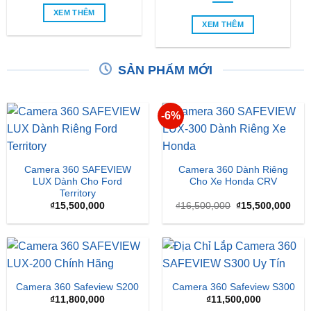
SẢN PHẨM MỚI
-6%
Camera 360 SAFEVIEW
Camera 360 Dành Riêng
LUX Dành Cho Ford
Cho Xe Honda CRV
Territory
Giá
Giá
₫
15,500,000
₫
16,500,000
₫
15,500,000
gốc
hiện
là:
tại
₫16,500,000.
là:
₫15,
Camera 360 Safeview S200
Camera 360 Safeview S300
₫
11,800,000
₫
11,500,000