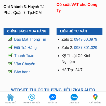
Phát, Quận 7, Tp.HCM
CHÍNH SÁCH MUA HÀNG
LIÊN HỆ TƯ VẤN
Bảo Mật Thông Tin
Zalo 1:
0949.60.3979
Đổi Trả Hàng
Zalo 2:
0987.801.029
Thanh Toán
Kỹ Thuật Có Kinh
Nghiệm
Vận Chuyển
Hỗ Trợ: 24/7
Bảo hành
WEBSITE THUỘC THƯƠNG HIỆU ZKAR AUTO
manhinhandroidoto.com.vn
camerahanhtrinhoto.com.vn
dodenoto.vn
Trang chủ
Hotline Tư Vấn
Nhắn tin
Chat Zalo
Chỉ đường