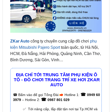
ZKar Auto
công ty chuyên cung cấp đồ chơi
phụ
kiện Mitsubishi Pajero Sport
toàn quốc, từ Hà Nội,
HCM, Đà Nẵng, Hải Phòng, Quảng Ninh, Cần Thơ,
Bình Dương, Sài Gòn, Vinh…
ĐỊA CHỈ TỚI TRUNG TÂM PHỤ KIỆN Ô
TÔ - ĐỒ CHƠI TRANG TRÍ XE HƠI ZKAR
AUTO
☎
☎
Bấm vào để gọi Tổng Đài
Hotline 1:
0949 60
☎
3979
– Hotline 2:
0987 801 029
✅ Tới nâng cấp, lắp đặt tận nơi tại Tp.HCM và
các tỉnh lân cận
✅ Cam kết: Tư vấn tận nơi miễn phí, hàng hóa