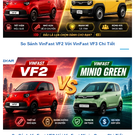
So Sánh VinFast VF2 Với VinFast VF3 Chi Tiết
So Sánh VinFast VF2 Với VinFast Minio Green Chi Tiết