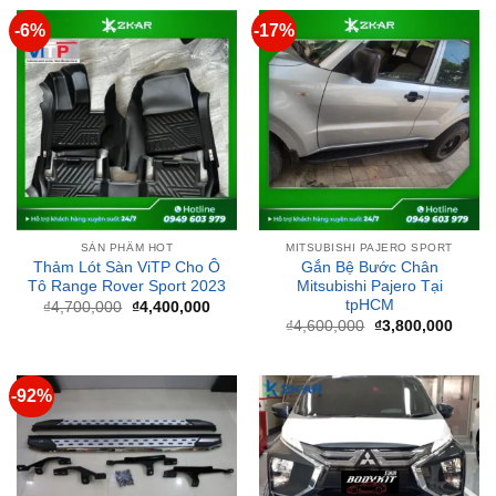
SẢN PHẨM HOT
MITSUBISHI PAJERO SPORT
Thảm Lót Sàn ViTP Cho Ô
Gắn Bệ Bước Chân
Tô Range Rover Sport 2023
Mitsubishi Pajero Tại
tpHCM
Giá
Giá
₫
4,700,000
₫
4,400,000
gốc
hiện
Giá
Giá
₫
4,600,000
₫
3,800,000
là:
tại
gốc
hiện
₫4,700,000.
là:
là:
tại
₫4,400,000.
₫4,600,000.
là:
₫3,80
-92%