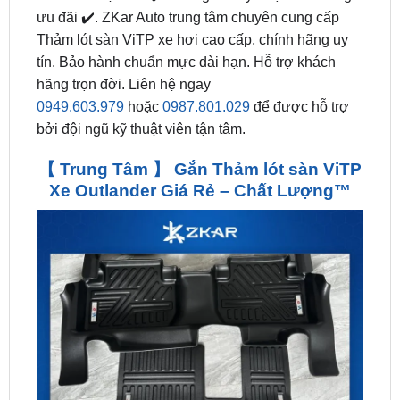
tín. Bảo hành chuẩn mực dài hạn. Hỗ trợ khách
hãng trọn đời. Liên hệ ngay
0949.603.979
hoặc
0987.801.029
để được hỗ trợ
bởi đội ngũ kỹ thuật viên tận tâm.
【 Trung Tâm 】 Gắn Thảm lót sàn ViTP
Xe Outlander Giá Rẻ – Chất Lượng™