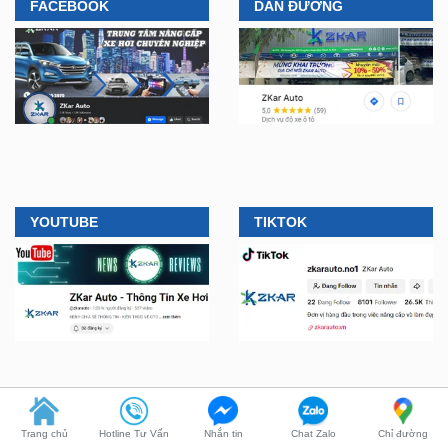
YOUTUBE
TIKTOK
CÔNG TY TNHH ZKAR
LIÊN HỆ MUA HÀNG
AUTO
🛠️
Lắp đặt tận nơi, tại nhà
Trang chủ
Hotline Tư Vấn
Nhắn tin
Chat Zalo
Chỉ đường
ở TPHCM, Bình Dương và