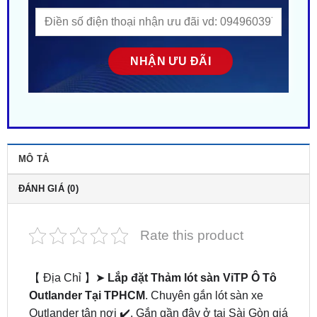
MÔ TẢ
ĐÁNH GIÁ (0)
Rate this product
【 Địa Chỉ 】➤
Lắp đặt Thảm lót sàn ViTP Ô Tô
Outlander Tại TPHCM
. Chuyên gắn lót sàn xe
Outlander tận nơi ✔️. Gắn gần đây ở tại Sài Gòn giá
ưu đãi ✔️. ZKar Auto trung tâm chuyên cung cấp
Thảm lót sàn ViTP xe hơi cao cấp, chính hãng uy