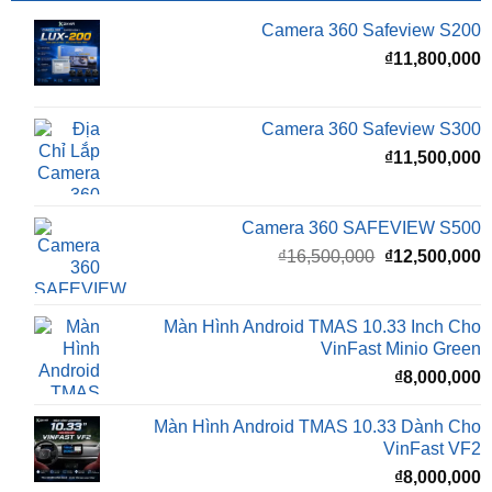
₫
11,800,000
Camera 360 Safeview S300
₫
11,500,000
Camera 360 SAFEVIEW S500
Giá
G
₫
16,500,000
₫
12,500,000
gốc
h
là:
t
₫16,500,000.
l
Màn Hình Android TMAS 10.33 Inch Cho
₫
VinFast Minio Green
₫
8,000,000
Màn Hình Android TMAS 10.33 Dành Cho
VinFast VF2
₫
8,000,000
Màn hình Cluster Android TMAS T600 Dành