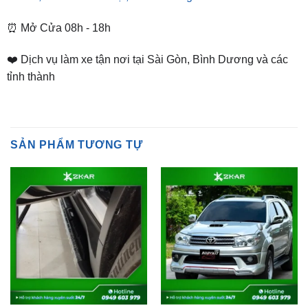
❤️ Dịch vụ làm xe tận nơi tại Sài Gòn, Bình Dương và các
tỉnh thành
SẢN PHẨM TƯƠNG TỰ
KIA CARENS
SẢN PHẨM HOT
Gắn Bệ Bước Chân Kia
Độ Body Kit Amotriz Cho
Carens 2023 tại tpHCM
Toyota Fortuner 2007-2011