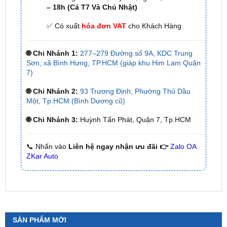
🌐 Chi Nhánh 1:
277–279 Đường số 9A, KDC Trung
Sơn, xã Bình Hưng, TP.HCM (giáp khu Him Lam Quận
7)
🌐 Chi Nhánh 2:
93 Trương Định, Phường Thủ Dầu
Một, Tp.HCM (Bình Dương cũ)
🌐 Chi Nhánh 3:
Huỳnh Tấn Phát, Quận 7, Tp.HCM
📞 Nhấn vào
Liên hệ ngay nhận ưu đãi 👉
Zalo OA
ZKar Auto
SẢN PHẨM MỚI
Camera 360 Safeview S200