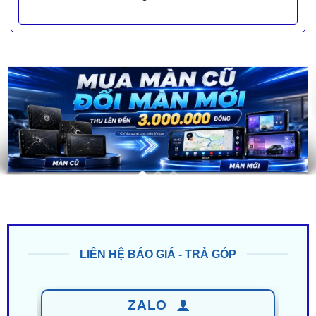
LIÊN HỆ BÁO GIÁ - TRẢ GÓP
ZALO