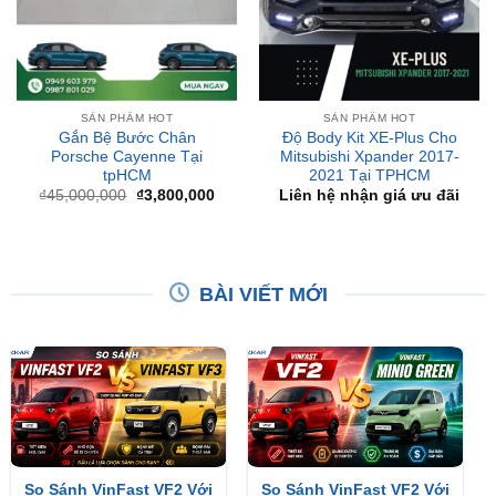
SẢN PHẨM HOT
SẢN PHẨM HOT
Gắn Bệ Bước Chân
Độ Body Kit XE-Plus Cho
Porsche Cayenne Tại
Mitsubishi Xpander 2017-
tpHCM
2021 Tại TPHCM
Giá
Giá
₫
45,000,000
₫
3,800,000
Liên hệ nhận giá ưu đãi
gốc
hiện
là:
tại
₫45,000,000.
là:
₫3,800,000.
BÀI VIẾT MỚI
So Sánh VinFast VF2 Với
So Sánh VinFast VF2 Với
VinFast VF3 Chi Tiết
VinFast Minio Green Chi
Tiết