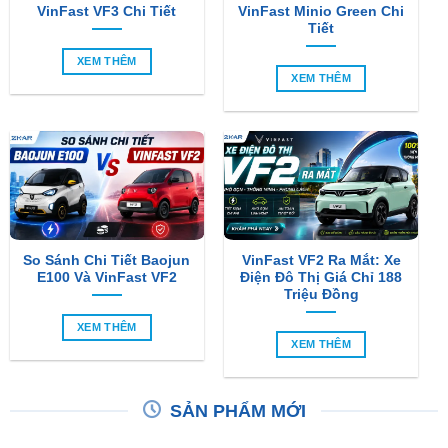
XEM THÊM
XEM THÊM
So Sánh Chi Tiết Baojun
VinFast VF2 Ra Mắt: Xe
E100 Và VinFast VF2
Điện Đô Thị Giá Chỉ 188
Triệu Đồng
XEM THÊM
XEM THÊM
SẢN PHẨM MỚI