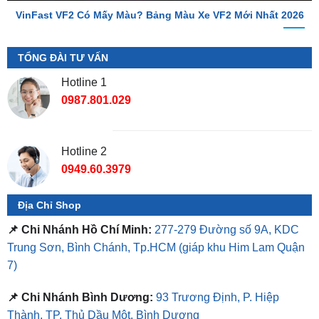
TỔNG ĐÀI TƯ VẤN
Hotline 1
0987.801.029
Hotline 2
0949.60.3979
Địa Chỉ Shop
📌 Chi Nhánh Hồ Chí Minh:
277-279 Đường số 9A, KDC
Trung Sơn, Bình Chánh, Tp.HCM
(giáp khu Him Lam Quận
7)
📌 Chi Nhánh Bình Dương:
93 Trương Định, P. Hiệp
Thành, TP. Thủ Dầu Một, Bình Dương
⏰ Mở Cửa 08h - 18h