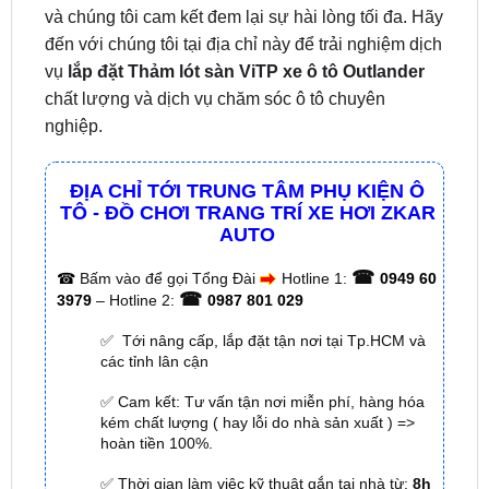
vụ
lắp đặt Thảm lót sàn ViTP xe ô tô Outlander
chất lượng và dịch vụ chăm sóc ô tô chuyên
nghiệp.
ĐỊA CHỈ TỚI TRUNG TÂM PHỤ KIỆN Ô
TÔ - ĐỒ CHƠI TRANG TRÍ XE HƠI ZKAR
AUTO
☎
☎
Bấm vào để gọi Tổng Đài
Hotline 1:
0949 60
☎
3979
– Hotline 2:
0987 801 029
✅ Tới nâng cấp, lắp đặt tận nơi tại Tp.HCM và
các tỉnh lân cận
✅ Cam kết: Tư vấn tận nơi miễn phí, hàng hóa
kém chất lượng ( hay lỗi do nhà sản xuất ) =>
hoàn tiền 100%.
✅ Thời gian làm việc kỹ thuật gắn tại nhà từ:
8h
– 18h (Cả T7 Và Chủ Nhật)
✅ Có xuất
hóa đơn VAT
cho Khách Hàng