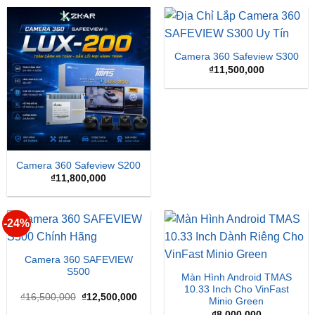
Camera 360 Safeview S300
₫
11,500,000
Camera 360 Safeview S200
₫
11,800,000
-24%
Camera 360 SAFEVIEW
S500
Màn Hình Android TMAS
10.33 Inch Cho VinFast
Giá
Giá
₫
16,500,000
₫
12,500,000
Minio Green
gốc
hiện
là:
tại
₫
8,000,000
₫16,500,000.
là:
₫12,500,000.