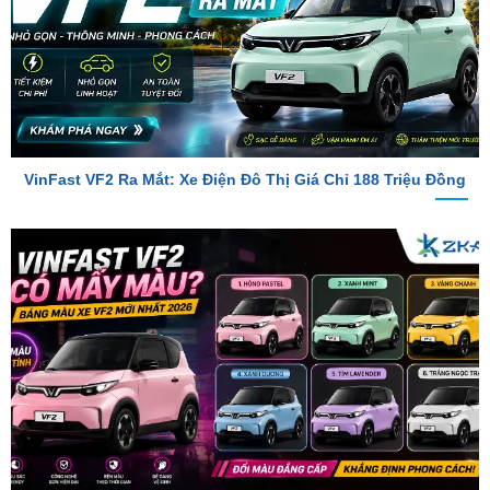
VinFast VF2 Ra Mắt: Xe Điện Đô Thị Giá Chỉ 188 Triệu Đồng
VinFast VF2 Có Mấy Màu? Bảng Màu Xe VF2 Mới Nhất 2026