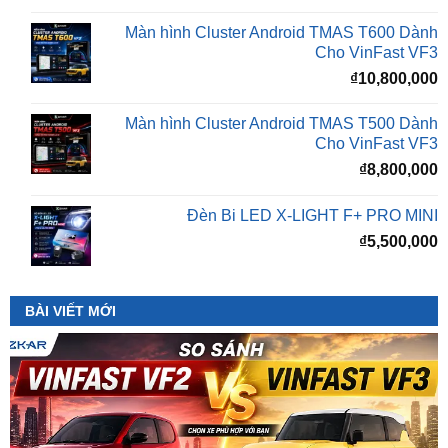
Cho VinFast VF3
₫
10,800,000
Màn hình Cluster Android TMAS T500 Dành
Cho VinFast VF3
₫
8,800,000
Đèn Bi LED X-LIGHT F+ PRO MINI
₫
5,500,000
BÀI VIẾT MỚI