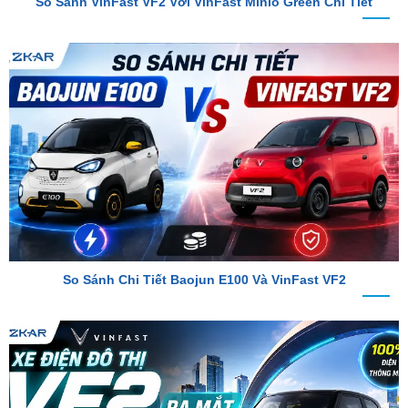
So Sánh Chi Tiết Baojun E100 Và VinFast VF2