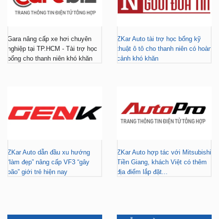
Gara nâng cấp xe hơi chuyên
ZKar Auto tài trợ học bổng kỹ
nghiệp tại TP.HCM - Tài trợ học
thuật ô tô cho thanh niên có hoàn
bổng cho thanh niên khó khăn
cảnh khó khăn
ZKar Auto dẫn đầu xu hướng
ZKar Auto hợp tác với Mitsubishi
“làm đẹp” nâng cấp VF3 “gây
Tiền Giang, khách Việt có thêm
bão” giới trẻ hiện nay
địa điểm lắp đặt...
FACEBOOK
DẪN ĐƯỜNG