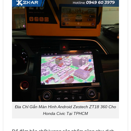
Địa Chỉ Gắn Màn Hình Android Zestech ZT18 360 Cho
Honda Civic Tại TPHCM
Để đảm bảo chất lượng sản phẩm cũng như dịch
vụ lắp đặt, bạn nên chọn những đơn vị uy tín và có
kinh nghiệm.
ZKar Auto
là một trong những địa chỉ