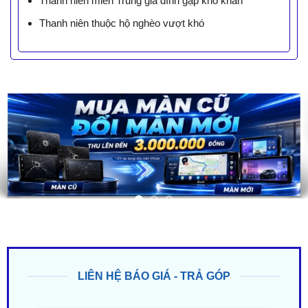
Thanh niên miền Trung gia đình gặp khó khăn
Thanh niên thuộc hộ nghèo vượt khó
LIÊN HỆ BÁO GIÁ - TRẢ GÓP
ZALO