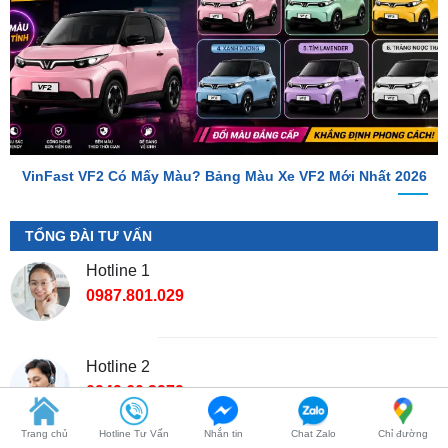
VinFast VF2 Có Mấy Màu? Bảng Màu Xe VF2 Mới Nhất 2026
TỔNG ĐÀI TƯ VẤN
Hotline 1
0987.801.029
Hotline 2
0949.60.3979
Địa Chỉ Shop
📌 Chi Nhánh Hồ Chí Minh:
277-279 Đường số 9A, KDC
Trang chủ
Hotline Tư Vấn
Nhắn tin
Chat Zalo
Chỉ đường