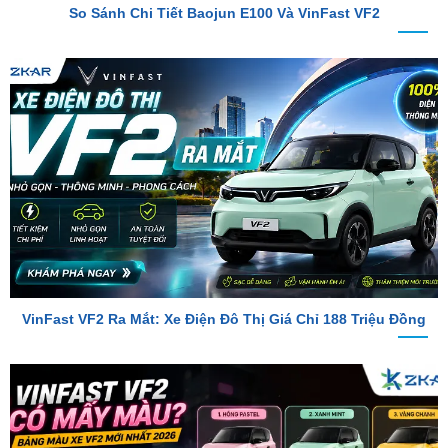
VinFast VF2 Ra Mắt: Xe Điện Đô Thị Giá Chỉ 188 Triệu Đồng