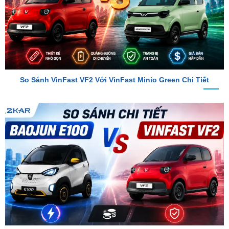
So Sánh VinFast VF2 Với VinFast Minio Green Chi Tiết
So Sánh Chi Tiết Baojun E100 Và VinFast VF2