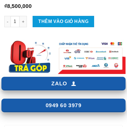
₫
8,500,000
Gắn Màn Hình Zestech Z18 360 Cho Xe Honda Civic số lượng
THÊM VÀO GIỎ HÀNG
ZALO
0949 60 3979