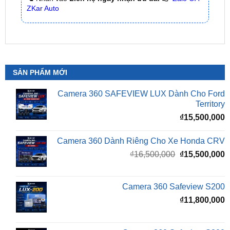
SẢN PHẨM MỚI
Camera 360 SAFEVIEW LUX Dành Cho Ford
Territory
₫
15,500,000
Camera 360 Dành Riêng Cho Xe Honda CRV
Giá
G
₫
16,500,000
₫
15,500,000
gốc
h
là:
t
₫16,500,000.
l
Camera 360 Safeview S200
₫
₫
11,800,000
Camera 360 Safeview S300
₫
11,500,000