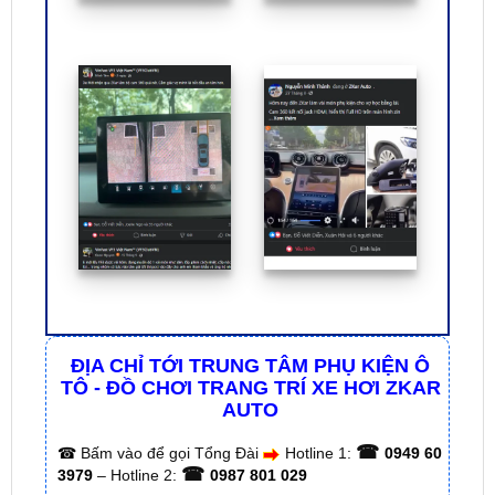
ĐỊA CHỈ TỚI TRUNG TÂM PHỤ KIỆN Ô
TÔ - ĐỒ CHƠI TRANG TRÍ XE HƠI ZKAR
AUTO
☎
☎
Bấm vào để gọi Tổng Đài
Hotline 1:
0949 60
☎
3979
– Hotline 2:
0987 801 029
✅ Tới nâng cấp, lắp đặt tận nơi tại Tp.HCM và
các tỉnh lân cận