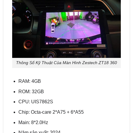
Thông Số Kỹ Thuật Của Màn Hình Zestech ZT18 360
RAM: 4GB
ROM: 32GB
CPU: UIS7862S
Chip: Octa-care 2*A75 + 6*A55
Main: 8*2.0Hz
Năm sản xuất: 2024
Hệ điều hành Android 12