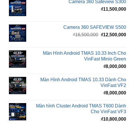
Camera 360 SAFEVIEW S500
Giá
G
₫
16,500,000
₫
12,500,000
gốc
h
là:
t
₫16,500,000.
l
Màn Hình Android TMAS 10.33 Inch Cho
₫
VinFast Minio Green
₫
8,000,000
Màn Hình Android TMAS 10.33 Dành Cho
VinFast VF2
₫
8,000,000
Màn hình Cluster Android TMAS T600 Dành
Cho VinFast VF3
₫
10,800,000
BÀI VIẾT MỚI