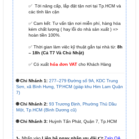
✅ Cam kết: Tư vấn tận nơi miễn phí, hàng hóa
kém chất lượng ( hay lỗi do nhà sản xuất ) =>
hoàn tiền 100%.
✅ Thời gian làm việc kỹ thuật gắn tại nhà từ:
8h
– 18h (Cả T7 Và Chủ Nhật)
✅ Có xuất
hóa đơn VAT
cho Khách Hàng
🌐 Chi Nhánh 1:
277–279 Đường số 9A, KDC Trung
Sơn, xã Bình Hưng, TP.HCM (giáp khu Him Lam Quận
7)
🌐 Chi Nhánh 2:
93 Trương Định, Phường Thủ Dầu
Một, Tp.HCM (Bình Dương cũ)
🌐 Chi Nhánh 3:
Huỳnh Tấn Phát, Quận 7, Tp.HCM
📞 Nhấn vào
Liên hệ ngay nhận ưu đãi 👉
Zalo OA
ZKar Auto