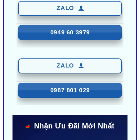
0949 60 3979
ZALO
0987 801 029
Nhận Ưu Đãi Mới Nhất