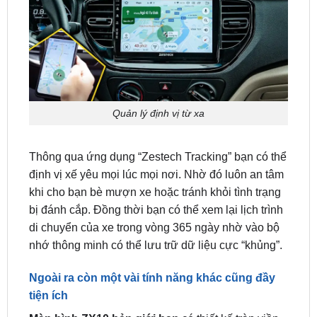
Quản lý định vị từ xa
Thông qua ứng dụng “Zestech Tracking” bạn có thể
định vị xế yêu mọi lúc mọi nơi. Nhờ đó luôn an tâm
khi cho bạn bè mượn xe hoặc tránh khỏi tình trạng
bị đánh cắp. Đồng thời bạn có thể xem lại lịch trình
di chuyển của xe trong vòng 365 ngày nhờ vào bộ
nhớ thông minh có thể lưu trữ dữ liệu cực “khủng”.
Ngoài ra còn một vài tính năng khác cũng đầy
tiện ích
Màn hình ZX10 bản giới hạn
có thiết kế tràn viền,
sang trọng và hiện đại. Màn hình có kích thước 9