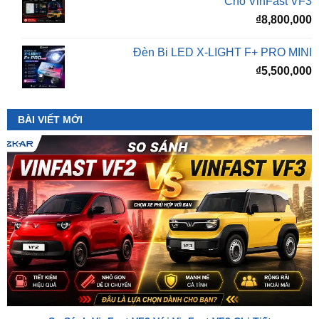
Đèn Bi LED X-LIGHT F+ PRO MINI
₫
5,500,000
BÀI VIẾT MỚI
So Sánh VinFast VF2 Với VinFast VF3 Chi Tiết