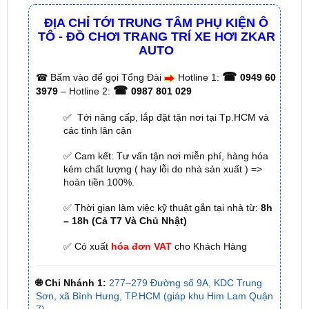
TÔ - ĐỒ CHƠI TRANG TRÍ XE HƠI ZKAR
AUTO
☎
☎
Bấm vào để gọi Tổng Đài
Hotline 1:
0949 60
☎
3979
– Hotline 2:
0987 801 029
✅ Tới nâng cấp, lắp đặt tận nơi tại Tp.HCM và
các tỉnh lân cận
✅ Cam kết: Tư vấn tận nơi miễn phí, hàng hóa
kém chất lượng ( hay lỗi do nhà sản xuất ) =>
hoàn tiền 100%.
✅ Thời gian làm việc kỹ thuật gắn tại nhà từ:
8h
– 18h (Cả T7 Và Chủ Nhật)
✅ Có xuất
hóa đơn VAT
cho Khách Hàng
🌐 Chi Nhánh 1:
277–279 Đường số 9A, KDC Trung
Sơn, xã Bình Hưng, TP.HCM (giáp khu Him Lam Quận
7)
🌐 Chi Nhánh 2:
93 Trương Định, Phường Thủ Dầu