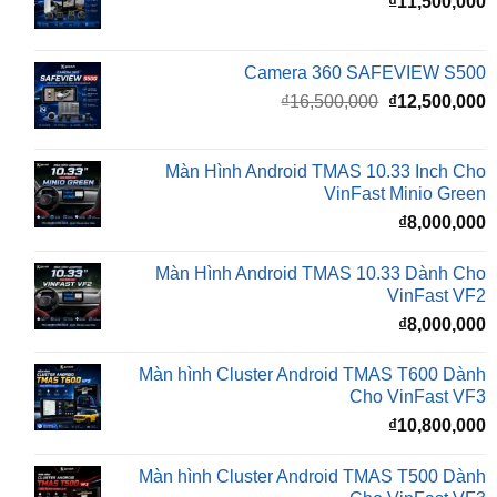
Camera 360 SAFEVIEW S500
Giá
G
₫
16,500,000
₫
12,500,000
gốc
h
là:
t
₫16,500,000.
l
Màn Hình Android TMAS 10.33 Inch Cho
₫
VinFast Minio Green
₫
8,000,000
Màn Hình Android TMAS 10.33 Dành Cho
VinFast VF2
₫
8,000,000
Màn hình Cluster Android TMAS T600 Dành
Cho VinFast VF3
₫
10,800,000
Màn hình Cluster Android TMAS T500 Dành
Cho VinFast VF3
₫
8,800,000