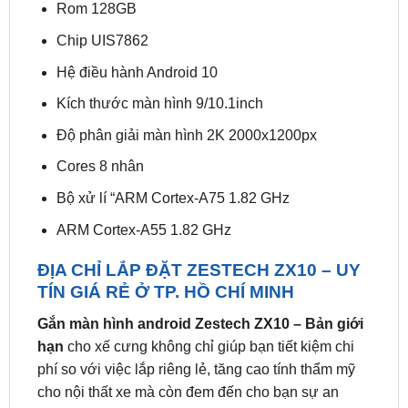
Hệ điều hành Android 10
Kích thước màn hình 9/10.1inch
Độ phân giải màn hình 2K 2000x1200px
Cores 8 nhân
Bộ xử lí “ARM Cortex-A75 1.82 GHz
ARM Cortex-A55 1.82 GHz
ĐỊA CHỈ LẮP ĐẶT ZESTECH ZX10 – UY
TÍN GIÁ RẺ Ở TP. HỒ CHÍ MINH
Gắn màn hình android Zestech ZX10 – Bản giới
hạn
cho xế cưng không chỉ giúp bạn tiết kiệm chi
phí so với việc lắp riêng lẻ, tăng cao tính thẩm mỹ
cho nội thất xe mà còn đem đến cho bạn sự an
toàn, giải toả bớt những mệt mỏi khi lái xe. Liên hệ
ZKar Auto ngay hôm nay để cảm nhận sự khác biệt