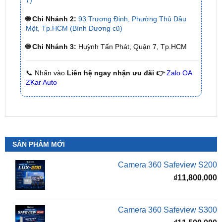
Một, Tp.HCM (Bình Dương cũ)
🌐 Chi Nhánh 3:
Huỳnh Tấn Phát, Quận 7, Tp.HCM
📞 Nhấn vào
Liên hệ ngay nhận ưu đãi 👉
Zalo OA
ZKar Auto
SẢN PHẨM MỚI
Camera 360 Safeview S200
₫
11,800,000
Camera 360 Safeview S300
₫
11,500,000