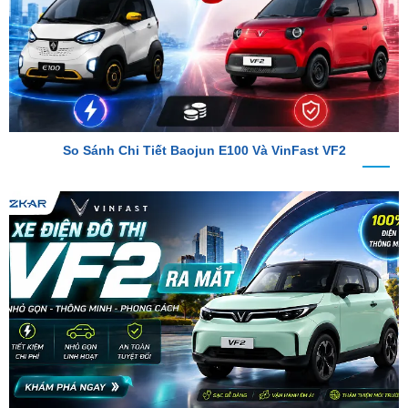
So Sánh Chi Tiết Baojun E100 Và VinFast VF2
VinFast VF2 Ra Mắt: Xe Điện Đô Thị Giá Chỉ 188 Triệu Đồng