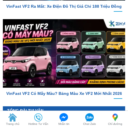
VinFast VF2 Có Mấy Màu? Bảng Màu Xe VF2 Mới Nhất 2026
TỔNG ĐÀI TƯ VẤN
Hotline 1
0987.801.029
Trang chủ
Hotline Tư Vấn
Nhắn tin
Chat Zalo
Chỉ đường