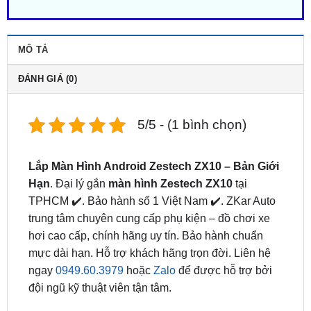
MÔ TẢ
ĐÁNH GIÁ (0)
5/5 - (1 bình chọn)
Lắp Màn Hình Android Zestech ZX10 – Bản Giới
Hạn
. Đại lý gắn
màn hình Zestech ZX10
tại
TPHCM ✔️. Bảo hành số 1 Việt Nam ✔️. ZKar Auto
trung tâm chuyên cung cấp phụ kiện – đồ chơi xe
hơi cao cấp, chính hãng uy tín. Bảo hành chuẩn
mực dài hạn. Hỗ trợ khách hãng trọn đời. Liên hệ
ngay
0949.60.3979
hoặc
Zalo
để được hỗ trợ bởi
đội ngũ kỹ thuật viên tận tâm.
Màn Hình Android Zestech ZX10 – Bản
Giới Hạn