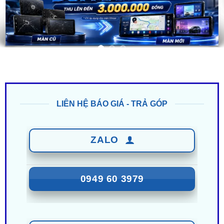
LIÊN HỆ BÁO GIÁ - TRẢ GÓP
ZALO
0949 60 3979
ZALO