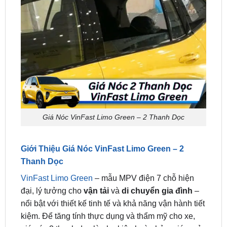
Giá Nóc VinFast Limo Green – 2 Thanh Dọc
Giới Thiệu Giá Nóc VinFast Limo Green – 2
Thanh Dọc
VinFast Limo Green
– mẫu MPV điện 7 chỗ hiện
đại, lý tưởng cho
vận tải
và
di chuyển gia đình
–
nổi bật với thiết kế tinh tế và khả năng vận hành tiết
kiệm. Để tăng tính thực dụng và thẩm mỹ cho xe,
giá nóc 2 thanh dọc là phụ kiện hoàn hảo, giúp mở
rộng không gian chở đồ, đáp ứng nhu cầu đi xa