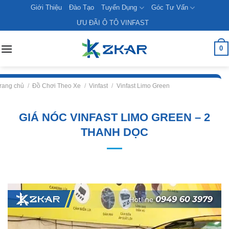
Skip
Giới Thiệu
Đào Tạo
Tuyển Dụng
Góc Tư Vấn
to
ƯU ĐÃI Ô TÔ VINFAST
content
0
rang chủ
/
Đồ Chơi Theo Xe
/
Vinfast
/
Vinfast Limo Green
GIÁ NÓC VINFAST LIMO GREEN – 2
THANH DỌC