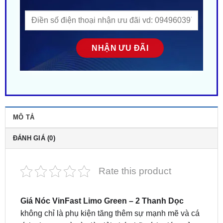
MÔ TẢ
ĐÁNH GIÁ (0)
Rate this product
Giá Nóc VinFast Limo Green – 2 Thanh Dọc
không chỉ là phụ kiện tăng thêm sự mạnh mẽ và cá
tính cho xe, mà còn là giải pháp hữu ích giúp mở
rộng khả năng chứa đồ khi di chuyển đường dài –