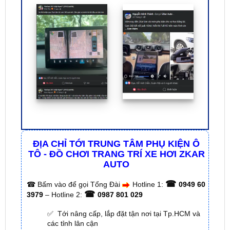
ĐỊA CHỈ TỚI TRUNG TÂM PHỤ KIỆN Ô
TÔ - ĐỒ CHƠI TRANG TRÍ XE HƠI ZKAR
AUTO
☎
☎
Bấm vào để gọi Tổng Đài
Hotline 1:
0949 60
☎
3979
– Hotline 2:
0987 801 029
✅ Tới nâng cấp, lắp đặt tận nơi tại Tp.HCM và
các tỉnh lân cận
✅ Cam kết: Tư vấn tận nơi miễn phí, hàng hóa
kém chất lượng ( hay lỗi do nhà sản xuất ) =>