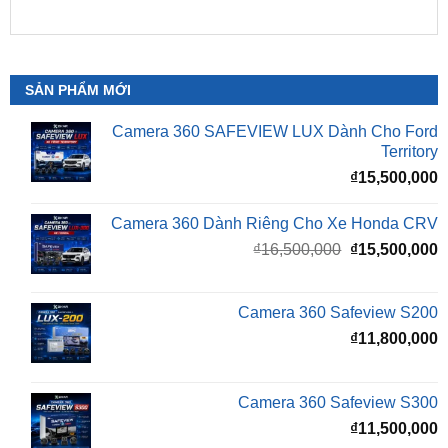
SẢN PHẨM MỚI
Camera 360 SAFEVIEW LUX Dành Cho Ford
Territory
₫
15,500,000
Camera 360 Dành Riêng Cho Xe Honda CRV
Giá
G
₫
16,500,000
₫
15,500,000
gốc
h
là:
t
₫16,500,000.
l
Camera 360 Safeview S200
₫
₫
11,800,000
Camera 360 Safeview S300
₫
11,500,000
Camera 360 SAFEVIEW S500