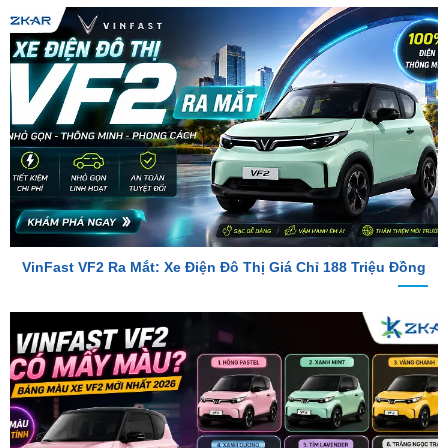
VinFast VF2 Ra Mắt: Xe Điện Đô Thị Giá Chỉ 188 Triệu Đồng