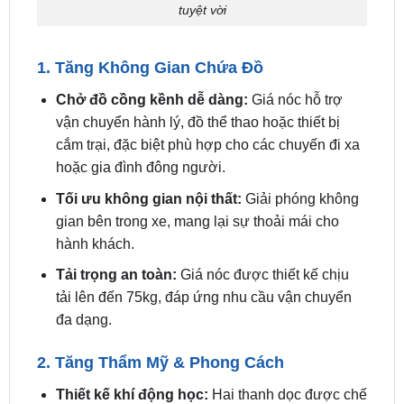
1. Tăng Không Gian Chứa Đồ
Chở đồ cồng kềnh dễ dàng:
Giá nóc hỗ trợ
vận chuyển hành lý, đồ thể thao hoặc thiết bị
cắm trại, đặc biệt phù hợp cho các chuyến đi xa
hoặc gia đình đông người.
Tối ưu không gian nội thất:
Giải phóng không
gian bên trong xe, mang lại sự thoải mái cho
hành khách.
Tải trọng an toàn:
Giá nóc được thiết kế chịu
tải lên đến 75kg, đáp ứng nhu cầu vận chuyển
đa dạng.
2. Tăng Thẩm Mỹ & Phong Cách
Thiết kế khí động học:
Hai thanh dọc được chế
tạo từ hợp kim nhôm cao cấp, phủ sơn tĩnh điện
chống gỉ, mang lại vẻ ngoài mạnh mẽ, hiện đại.