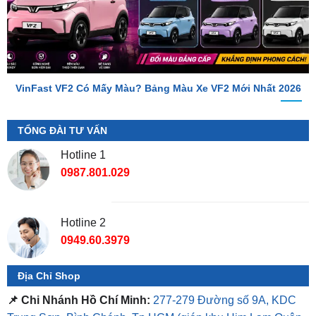
VinFast VF2 Có Mấy Màu? Bảng Màu Xe VF2 Mới Nhất 2026
TỔNG ĐÀI TƯ VẤN
Hotline 1
0987.801.029
Hotline 2
0949.60.3979
Địa Chỉ Shop
📌 Chi Nhánh Hồ Chí Minh:
277-279 Đường số 9A, KDC
Trung Sơn, Bình Chánh, Tp.HCM
(giáp khu Him Lam Quận
7)