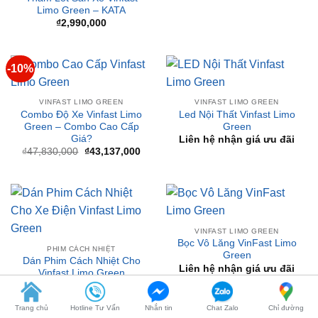
-10%
VINFAST LIMO GREEN
VINFAST LIMO GREEN
Combo Độ Xe Vinfast Limo
Led Nội Thất Vinfast Limo
Green – Combo Cao Cấp
Green
Giá?
Liên hệ nhận giá ưu đãi
Giá
Giá
₫
47,830,000
₫
43,137,000
gốc
hiện
là:
tại
₫47,830,000.
là:
₫43,137,000.
VINFAST LIMO GREEN
Bọc Vô Lăng VinFast Limo
PHIM CÁCH NHIỆT
Green
Dán Phim Cách Nhiệt Cho
Liên hệ nhận giá ưu đãi
Vinfast Limo Green
₫
1,900,000
Trang chủ
Hotline Tư Vấn
Nhắn tin
Chat Zalo
Chỉ đường
BÀI VIẾT MỚI