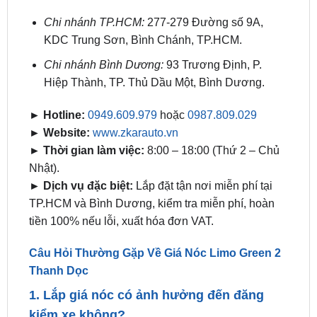
KDC Trung Sơn, Bình Chánh, TP.HCM.
Chi nhánh Bình Dương:
93 Trương Định, P.
Hiệp Thành, TP. Thủ Dầu Một, Bình Dương.
► Hotline:
0949.609.979
hoặc
0987.809.029
► Website:
www.zkarauto.vn
► Thời gian làm việc:
8:00 – 18:00 (Thứ 2 – Chủ
Nhật).
► Dịch vụ đặc biệt:
Lắp đặt tận nơi miễn phí tại
TP.HCM và Bình Dương, kiểm tra miễn phí, hoàn
tiền 100% nếu lỗi, xuất hóa đơn VAT.
Câu Hỏi Thường Gặp Về Giá Nóc Limo Green 2
Thanh Dọc
1. Lắp giá nóc có ảnh hưởng đến đăng
kiểm xe không?
⇒ Không, giá nóc sử dụng keo 3M, không can thiệp