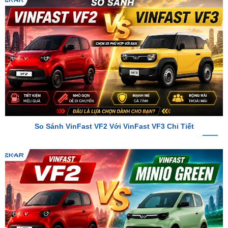
So Sánh VinFast VF2 Với VinFast VF3 Chi Tiết