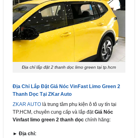
Địa chỉ lắp đặt 2 thanh dọc limo green tại tp.hcm
Địa Chỉ Lắp Đặt Giá Nóc VinFast Limo Green 2
Thanh Dọc Tại ZKar Auto
ZKAR AUTO
là trung tâm phụ kiện ô tô uy tín tại
TP.HCM, chuyên cung cấp và lắp đặt
Giá Nóc
Vinfast limo green 2 thanh dọc
chính hãng:
► Địa chỉ:
Chi nhánh TP.HCM:
277-279 Đường số 9A,