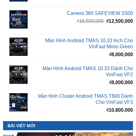
Giá
G
₫
16,500,000
₫
12,500,000
gốc
h
là:
t
₫16,500,000.
l
Màn Hình Android TMAS 10.33 Inch Cho
₫
VinFast Minio Green
₫
8,000,000
Màn Hình Android TMAS 10.33 Dành Cho
VinFast VF2
₫
8,000,000
Màn hình Cluster Android TMAS T600 Dành
Cho VinFast VF3
₫
10,800,000
BÀI VIẾT MỚI