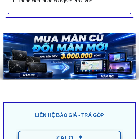
Thanh niên thuộc hộ nghèo vượt khó
LIÊN HỆ BÁO GIÁ - TRẢ GÓP
ZALO