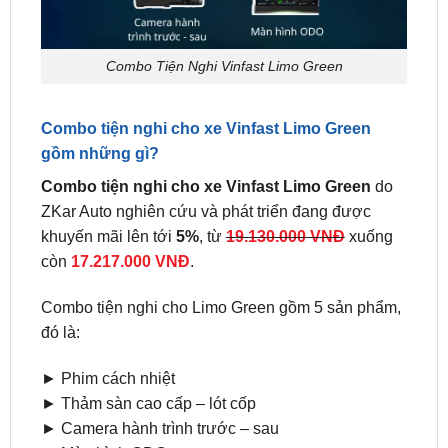
Combo Tiện Nghi Vinfast Limo Green
Combo tiện nghi cho xe Vinfast Limo Green
gồm những gì?
Combo tiện nghi cho xe Vinfast Limo Green
do
ZKar Auto nghiên cứu và phát triển đang được
khuyến mãi lên tới
5%
, từ
19.130.000 VNĐ
xuống
còn
17.217.000 VNĐ
.
Combo tiện nghi cho Limo Green gồm 5 sản phẩm,
đó là:
► Phim cách nhiệt
► Thảm sàn cao cấp – lót cốp
► Camera hành trình trước – sau
► Màn hình ODO
► Bọc da simili tiêu chuẩn toàn bộ xe