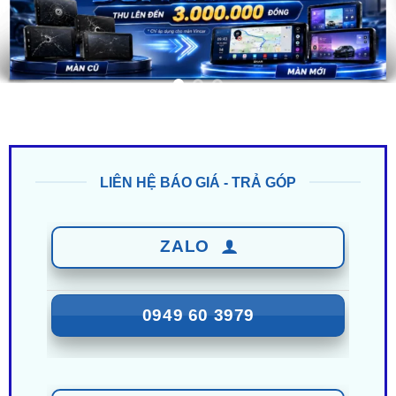
LIÊN HỆ BÁO GIÁ - TRẢ GÓP
ZALO
0949 60 3979
ZALO