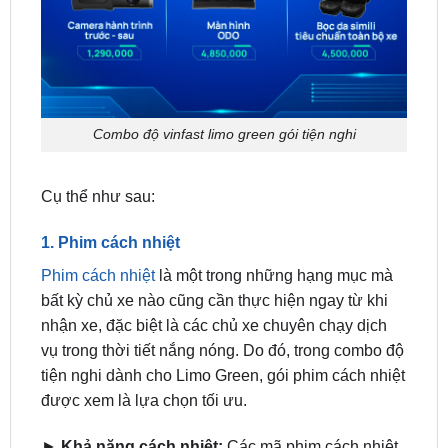
Combo độ vinfast limo green gói tiện nghi
Cụ thể như sau:
1. Phim cách nhiệt
Phim cách nhiệt
là một trong những hạng mục mà
bất kỳ chủ xe nào cũng cần thực hiện ngay từ khi
nhận xe, đặc biệt là các chủ xe chuyên chạy dịch
vụ trong thời tiết nắng nóng. Do đó, trong combo độ
tiện nghi dành cho Limo Green, gói phim cách nhiệt
được xem là lựa chọn tối ưu.
►
Khả năng cách nhiệt:
Các mã phim cách nhiệt
trong gói khả năng chống nóng khá tốt lên tới 56%
cùng khả năng chặn tia UV và tia IR lên tới 99%.