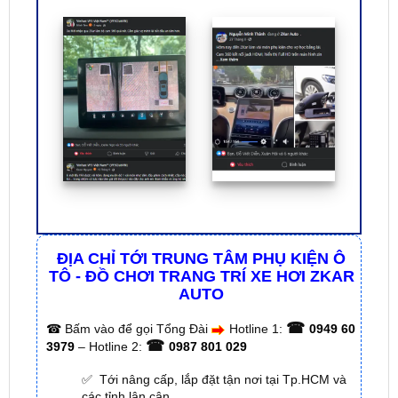
ĐỊA CHỈ TỚI TRUNG TÂM PHỤ KIỆN Ô
TÔ - ĐỒ CHƠI TRANG TRÍ XE HƠI ZKAR
AUTO
☎
☎
Bấm vào để gọi Tổng Đài
Hotline 1:
0949 60
☎
3979
– Hotline 2:
0987 801 029
✅ Tới nâng cấp, lắp đặt tận nơi tại Tp.HCM và
các tỉnh lân cận
✅ Cam kết: Tư vấn tận nơi miễn phí, hàng hóa