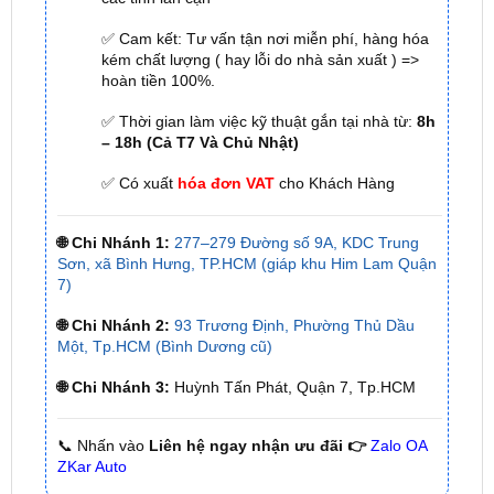
kém chất lượng ( hay lỗi do nhà sản xuất ) =>
hoàn tiền 100%.
✅ Thời gian làm việc kỹ thuật gắn tại nhà từ:
8h
– 18h (Cả T7 Và Chủ Nhật)
✅ Có xuất
hóa đơn VAT
cho Khách Hàng
🌐 Chi Nhánh 1:
277–279 Đường số 9A, KDC Trung
Sơn, xã Bình Hưng, TP.HCM (giáp khu Him Lam Quận
7)
🌐 Chi Nhánh 2:
93 Trương Định, Phường Thủ Dầu
Một, Tp.HCM (Bình Dương cũ)
🌐 Chi Nhánh 3:
Huỳnh Tấn Phát, Quận 7, Tp.HCM
📞 Nhấn vào
Liên hệ ngay nhận ưu đãi 👉
Zalo OA
ZKar Auto