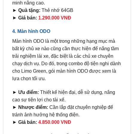
►
Giá bán:
1.290.000 VNĐ
4. Màn hình ODO
Màn hình ODO là một trong những hạng mục mà
bất kỳ chủ xe nào cũng cần thực hiện để nâng tầm
trải nghiệm lái xe, đặc biệt là các chủ xe chuyên
chạy dịch vụ. Do đó, trong combo độ tiện nghi dành
cho Limo Green, gói màn hình ODO được xem là
lựa chọn tối ưu.
►
Ưu điểm:
Thiết kế hiện đại, dễ sử dụng, nâng
cao sự tiện lợi cho tài xế.
►
Nhược điểm:
Cần lắp đặt chuyên nghiệp để
tránh ảnh hưởng hệ thống điện.
►
Giá bán:
4.850.000 VNĐ
5. Bọc da simili tiêu chuẩn toàn bộ xe
Bọc da simili tiêu chuẩn
là nâng cấp cơ bản đáng