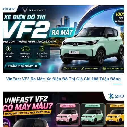
VinFast VF2 Ra Mắt: Xe Điện Đô Thị Giá Chỉ 188 Triệu Đồng