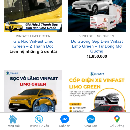
VINFAST LIMO GREEN
VINFAST LIMO GREEN
Giá Nóc VinFast Limo
Độ Gương Gập Điện Vinfast
Green – 2 Thanh Dọc
Limo Green – Tự Động Mở
Gương
Liên hệ nhận giá ưu đãi
₫
1,850,000
VINFAST LIMO GREEN
CỐP ĐIỆN
Bọc Vô Lăng VinFast Limo
Lắp Cốp Điện Cho Xe
Trang chủ
Hotline Tư Vấn
Nhắn tin
Chat Zalo
Chỉ đường
Green
VinFast Limo Green – Mở