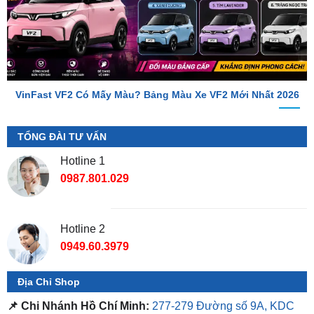
VinFast VF2 Có Mấy Màu? Bảng Màu Xe VF2 Mới Nhất 2026
TỔNG ĐÀI TƯ VẤN
Hotline 1
0987.801.029
Hotline 2
0949.60.3979
Địa Chỉ Shop
📌 Chi Nhánh Hồ Chí Minh:
277-279 Đường số 9A, KDC
Trung Sơn, Bình Chánh, Tp.HCM
(giáp khu Him Lam Quận
7)