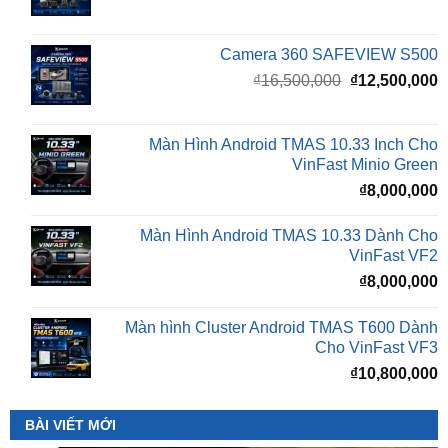
Camera 360 SAFEVIEW S500
Giá
G
₫
16,500,000
₫
12,500,000
gốc
h
là:
t
₫16,500,000.
l
Màn Hình Android TMAS 10.33 Inch Cho
₫
VinFast Minio Green
₫
8,000,000
Màn Hình Android TMAS 10.33 Dành Cho
VinFast VF2
₫
8,000,000
Màn hình Cluster Android TMAS T600 Dành
Cho VinFast VF3
₫
10,800,000
BÀI VIẾT MỚI