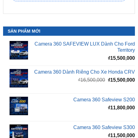
SẢN PHẨM MỚI
Camera 360 SAFEVIEW LUX Dành Cho Ford
Territory
₫
15,500,000
Camera 360 Dành Riêng Cho Xe Honda CRV
Giá
G
₫
16,500,000
₫
15,500,000
gốc
h
là:
t
₫16,500,000.
l
Camera 360 Safeview S200
₫
₫
11,800,000
Camera 360 Safeview S300
₫
11,500,000