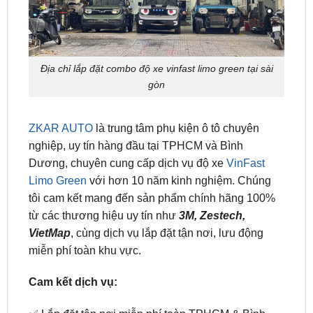
Địa chỉ lắp đặt combo độ xe vinfast limo green tại sài
gòn
ZKAR AUTO
là trung tâm phụ kiện ô tô chuyên
nghiệp, uy tín hàng đầu tại TPHCM và Bình
Dương, chuyên cung cấp dịch vụ độ xe
VinFast
Limo Green
với hơn 10 năm kinh nghiệm. Chúng
tôi cam kết mang đến sản phẩm chính hãng 100%
từ các thương hiệu uy tín như
3M, Zestech,
VietMap
, cùng dịch vụ lắp đặt tận nơi, lưu động
miễn phí toàn khu vực.
Cam kết dịch vụ:
✅ Lắp đặt tận nơi miễn phí toàn TPHCM & Bình
Dương
✅ Hoàn tiền 100% nếu sản phẩm lỗi do nhà sản