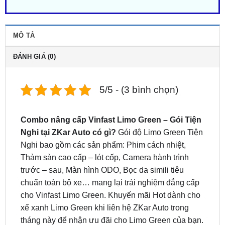
MÔ TẢ
ĐÁNH GIÁ (0)
5/5 - (3 bình chọn)
Combo nâng cấp Vinfast Limo Green – Gói Tiện
Nghi tại ZKar Auto có gì?
Gói độ Limo Green Tiện
Nghi bao gồm các sản phẩm: Phim cách nhiệt,
Thảm sàn cao cấp – lót cốp, Camera hành trình
trước – sau, Màn hình ODO, Bọc da simili tiêu
chuẩn toàn bộ xe… mang lại trải nghiệm đẳng cấp
cho Vinfast Limo Green. Khuyến mãi Hot dành cho
xế xanh Limo Green khi liên hệ ZKar Auto trong
tháng này để nhận ưu đãi cho Limo Green của bạn.
Nhất máy lên gọi ngay Hotline/Zalo:
0949.60.3979
hoặc
Zalo
để được hỗ trợ nhanh nhất.