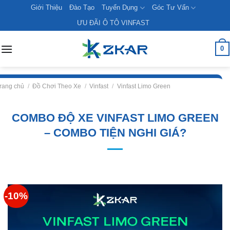
Skip
Giới Thiệu
Đào Tạo
Tuyển Dụng
Góc Tư Vấn
to
ƯU ĐÃI Ô TÔ VINFAST
content
0
rang chủ
/
Đồ Chơi Theo Xe
/
Vinfast
/
Vinfast Limo Green
COMBO ĐỘ XE VINFAST LIMO GREEN
– COMBO TIỆN NGHI GIÁ?
-10%