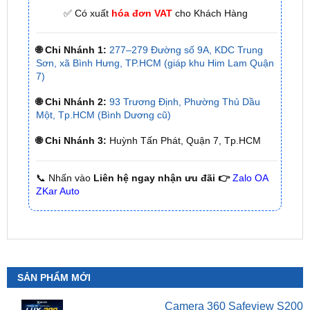
🌐 Chi Nhánh 1:
277–279 Đường số 9A, KDC Trung
Sơn, xã Bình Hưng, TP.HCM (giáp khu Him Lam Quận
7)
🌐 Chi Nhánh 2:
93 Trương Định, Phường Thủ Dầu
Một, Tp.HCM (Bình Dương cũ)
🌐 Chi Nhánh 3:
Huỳnh Tấn Phát, Quận 7, Tp.HCM
📞 Nhấn vào
Liên hệ ngay nhận ưu đãi 👉
Zalo OA
ZKar Auto
SẢN PHẨM MỚI
Camera 360 Safeview S200
₫
11,800,000