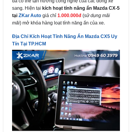
tại
ZKar Auto
giá chỉ
1.000.000đ
(
sử dụng mãi
mãi
) mở khóa hàng loạt tính năng ẩn của xe.
Địa Chỉ Kích Hoạt Tính Năng Ẩn Mazda CX5 Uy
Tín Tại TP.HCM
Kích hoạt tính năng ẩn Mazda – ZKar Auto