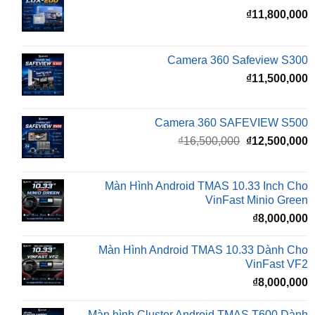
Camera 360 Safeview S300
₫
11,500,000
Camera 360 SAFEVIEW S500
Giá
G
₫
16,500,000
₫
12,500,000
gốc
h
là:
t
₫16,500,000.
l
Màn Hình Android TMAS 10.33 Inch Cho
₫
VinFast Minio Green
₫
8,000,000
Màn Hình Android TMAS 10.33 Dành Cho
VinFast VF2
₫
8,000,000
Màn hình Cluster Android TMAS T600 Dành
Cho VinFast VF3
₫
10,800,000