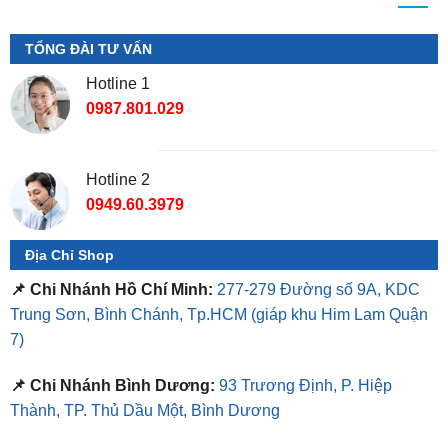
Hotline 1
0987.801.029
Hotline 2
0949.60.3979
Địa Chỉ Shop
📌 Chi Nhánh Hồ Chí Minh:
277-279 Đường số 9A, KDC
Trung Sơn, Bình Chánh, Tp.HCM
(giáp khu Him Lam Quận
7)
📌 Chi Nhánh Bình Dương:
93 Trương Định, P. Hiệp
Thành, TP. Thủ Dầu Một, Bình Dương
⏰ Mở Cửa 08h - 18h