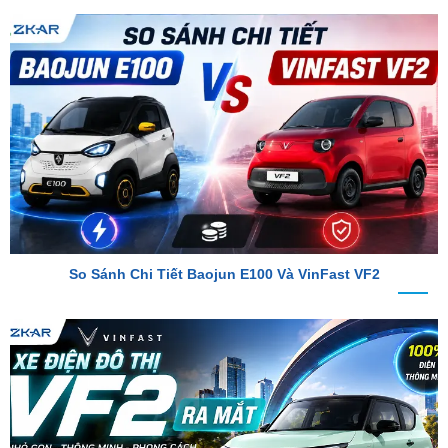
So Sánh Chi Tiết Baojun E100 Và VinFast VF2