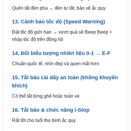
13. Cảnh báo tốc độ (Speed Warning)
Đặt tốc độ giới hạn → vượt quá sẽ Beep Beep +
nháy tốc độ trên đồng hồ
14. Đổi biểu tượng nhiên liệu 0-1 → E-F
Chuẩn quốc tế, nhìn đẹp và quen mắt hơn
15. Tắt báo cài dây an toàn (không khuyến
khích)
Có thể tắt từng ghế hoặc toàn xe
16. Tắt báo & chức năng i-Stop
Rất tốt cho tuổi thọ bình ắc quy
17. Giới hạn tốc độ tối đa
Set ví dụ 80 km/h → dù đạp hết ga xe cũng không