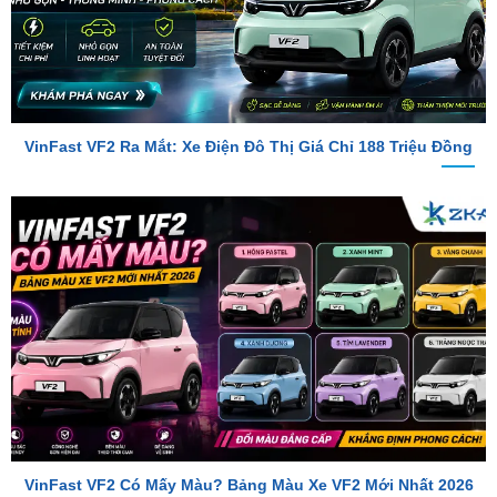
VinFast VF2 Ra Mắt: Xe Điện Đô Thị Giá Chỉ 188 Triệu Đồng
VinFast VF2 Có Mấy Màu? Bảng Màu Xe VF2 Mới Nhất 2026
TỔNG ĐÀI TƯ VẤN