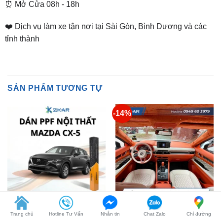
❤️ Dịch vụ làm xe tận nơi tại Sài Gòn, Bình Dương và các
tỉnh thành
SẢN PHẨM TƯƠNG TỰ
-14%
MAZDA CX5
ĐỔI MÀU NỘI THẤT
Dán PPF Nội Thất Xe
Đổi màu nội thất cho Mazda
Mazda CX-5 (2020)
CX5
Giá
Giá
Liên hệ nhận giá ưu đãi
₫
35,000,000
₫
30,000,000
Trang chủ
Hotline Tư Vấn
Nhắn tin
Chat Zalo
Chỉ đường
gốc
hiện