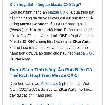
Kích hoạt tính năng ẩn
Mazda CX-5
là quá trình bật
các tính năng đã được Mazda cài đặt sẵn trong hệ
thống
Mazda Connect và ECU
xe nhưng bị tắt
(
hidden
) tại thị trường Việt Nam. Phần cứng xe đã
hỗ trợ đầy đủ, chỉ cần
kết nối OBD
với phần mềm
Mazda để “
ON
” chúng lên. Dịch vụ tại
ZKar Auto
không tháo rời chi tiết xe, an toàn tuyệt đối, bảo
hành trọn đời, và áp dụng cho hầu hết
Mazda CX-5
về Việt Nam.
Danh Sách Tính Năng Ẩn Phổ Biến Có
Thể Kích Hoạt Trên Mazda CX-5
Dựa trên các mẫu
Mazda CX-5
phổ biến tại Việt
Nam
(2017-2025
), dịch vụ tại
ZKar Auto
mở khóa
đầy đủ các tính năng sau:
I. Cài Đặt Tiếng Việt Và Ứng Dụng Cho Màn Hình
Mazda Connect Trên Mazda CX-5