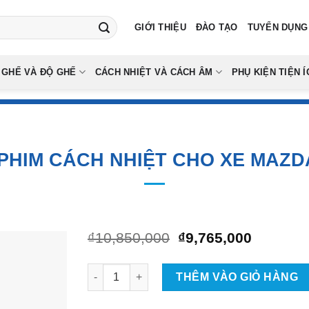
GIỚI THIỆU
ĐÀO TẠO
TUYỂN DỤNG
 GHẾ VÀ ĐỘ GHẾ
CÁCH NHIỆT VÀ CÁCH ÂM
PHỤ KIỆN TIỆN Í
PHIM CÁCH NHIỆT CHO XE MAZD
Giá
Giá
₫
10,850,000
₫
9,765,000
gốc
hiện
là:
tại
Dán Phim Cách Nhiệt Cho Xe Mazda CX5 số lư
₫10,850,000.
là:
THÊM VÀO GIỎ HÀNG
₫9,765,0