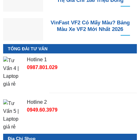
Thị Giá Chỉ 188 Triệu Đồng
VinFast VF2 Có Mấy Màu? Bảng
Màu Xe VF2 Mới Nhất 2026
TỔNG ĐÀI TƯ VẤN
Hotline 1
0987.801.029
Hotline 2
0949.60.3979
Địa Chỉ Shop