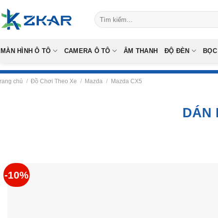
Skip
Tìm
to
kiếm:
content
MÀN HÌNH Ô TÔ
CAMERA Ô TÔ
ÂM THANH
ĐỘ ĐÈN
BỌC
rang chủ
/
Đồ Chơi Theo Xe
/
Mazda
/
Mazda CX5
DÁN 
-10%