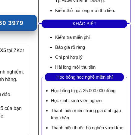
Tp.HCM và Bình Dương.
Kiểm thử hài lòng mới thu tiền.
60 3979
KHÁC BIỆT
Kiểm tra miễn phí
Báo giá rõ ràng
CX5
tại ZKar
Chi phí hợp lý
Hài lòng mới thu tiền
kinh nghiệm.
Học bổng học nghề miễn phí
nh hãng.
Học bổng trị giá 25.000.000 đồng
u đáo.
Học sinh, sinh viên nghèo
x5
của bạn
Thanh niên miền Trung gia đình gặp
ne:
khó khăn
Thanh niên thuộc hộ nghèo vượt khó