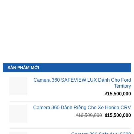
SẢN PHẨM MỚI
Camera 360 SAFEVIEW LUX Dành Cho Ford
Territory
₫
15,500,000
Camera 360 Dành Riêng Cho Xe Honda CRV
Giá
G
₫
16,500,000
₫
15,500,000
gốc
h
là:
t
₫16,500,000.
l