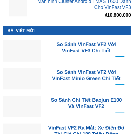
Màn hình Cluster Android TMAS T600 Dành
Cho VinFast VF3
₫
10,800,000
BÀI VIẾT MỚI
So Sánh VinFast VF2 Với
VinFast VF3 Chi Tiết
So Sánh VinFast VF2 Với
VinFast Minio Green Chi Tiết
So Sánh Chi Tiết Baojun E100
Và VinFast VF2
VinFast VF2 Ra Mắt: Xe Điện Đô