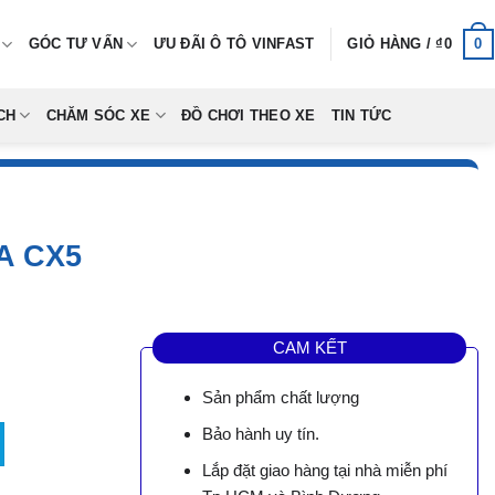
0
GÓC TƯ VẤN
ƯU ĐÃI Ô TÔ VINFAST
GIỎ HÀNG /
₫
0
CH
CHĂM SÓC XE
ĐỒ CHƠI THEO XE
TIN TỨC
A CX5
CAM KẾT
Sản phẩm chất lượng
ợng
Bảo hành uy tín.
00.
Lắp đặt giao hàng tại nhà miễn phí