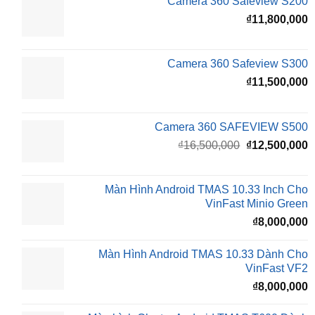
Camera 360 Safeview S200
₫
₫
11,800,000
Camera 360 Safeview S300
₫
11,500,000
Camera 360 SAFEVIEW S500
Giá
G
₫
16,500,000
₫
12,500,000
gốc
h
là:
t
₫16,500,000.
l
Màn Hình Android TMAS 10.33 Inch Cho
₫
VinFast Minio Green
₫
8,000,000
Màn Hình Android TMAS 10.33 Dành Cho
VinFast VF2
₫
8,000,000