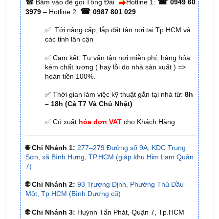
✅ Tới nâng cấp, lắp đặt tận nơi tại Tp.HCM và
các tỉnh lân cận
✅ Cam kết: Tư vấn tận nơi miễn phí, hàng hóa
kém chất lượng ( hay lỗi do nhà sản xuất ) =>
hoàn tiền 100%.
✅ Thời gian làm việc kỹ thuật gắn tại nhà từ:
8h
– 18h (Cả T7 Và Chủ Nhật)
✅ Có xuất
hóa đơn VAT
cho Khách Hàng
🌐 Chi Nhánh 1:
277–279 Đường số 9A, KDC Trung
Sơn, xã Bình Hưng, TP.HCM (giáp khu Him Lam Quận
7)
🌐 Chi Nhánh 2:
93 Trương Định, Phường Thủ Dầu
Một, Tp.HCM (Bình Dương cũ)
🌐 Chi Nhánh 3:
Huỳnh Tấn Phát, Quận 7, Tp.HCM
📞 Nhấn vào
Liên hệ ngay nhận ưu đãi 👉
Zalo OA