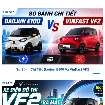
So Sánh Chi Tiết Baojun E100 Và VinFast VF2