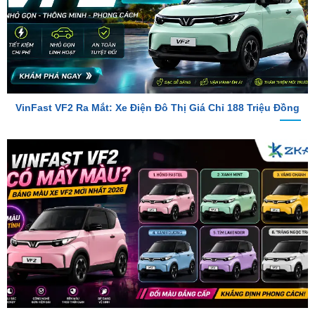
VinFast VF2 Ra Mắt: Xe Điện Đô Thị Giá Chỉ 188 Triệu Đồng
VinFast VF2 Có Mấy Màu? Bảng Màu Xe VF2 Mới Nhất 2026