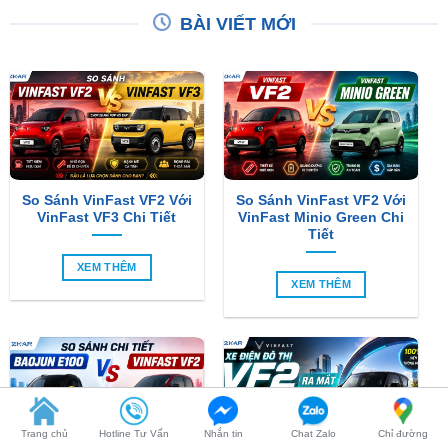
So Sánh VinFast VF2 Với
So Sánh VinFast VF2 Với
VinFast VF3 Chi Tiết
VinFast Minio Green Chi
Tiết
XEM THÊM
XEM THÊM
So Sánh Chi Tiết Baojun
VinFast VF2 Ra Mắt: Xe
E100 Và VinFast VF2
Điện Đô Thị Giá Chỉ 188
Trang chủ
Hotline Tư Vấn
Nhắn tin
Chat Zalo
Chỉ đường