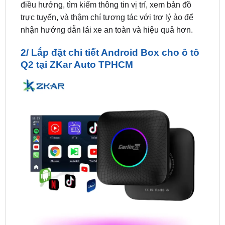
nhận hướng dẫn lái xe an toàn và hiệu quả hơn.
2/ Lắp đặt chi tiết Android Box cho ô tô
Q2 tại ZKar Auto TPHCM