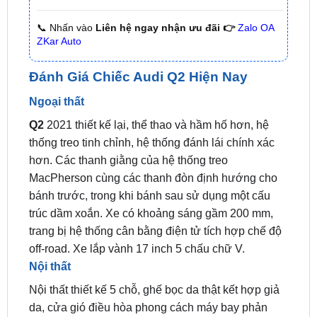
ZKar Auto
Đánh Giá Chiếc Audi Q2 Hiện Nay
Ngoại thất
Q2
2021 thiết kế lại, thể thao và hầm hố hơn, hệ
thống treo tinh chỉnh, hệ thống đánh lái chính xác
hơn. Các thanh giằng của hệ thống treo
MacPherson cùng các thanh đòn định hướng cho
bánh trước, trong khi bánh sau sử dụng một cấu
trúc dầm xoắn. Xe có khoảng sáng gầm 200 mm,
trang bị hệ thống cân bằng điện tử tích hợp chế độ
off-road. Xe lắp vành 17 inch 5 chấu chữ V.
Nội thất
Nội thất thiết kế 5 chỗ, ghế bọc da thật kết hợp giả
da, cửa gió điều hòa phong cách máy bay phản
lực. Cần số kiểu dáng mới, đèn nội thất ánh sáng
trắng. Đồng hồ sau vô-lăng kiểu analog thể thao,