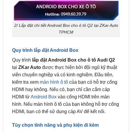
2/ Lắp đặt chi tiết Android Box cho ô tô Q2 tại ZKar Auto
TPHCM
Quy trình lắp đặt Android Box
Quy trình
lắp đặt Android Box cho ô tô Audi Q2
tại
ZKar Auto
được thực hiện bởi đội ngũ kỹ thuật
viên chuyên nghiệp và có kinh nghiệm. Đầu tiên,
kiểm tra xem
màn hình ô tô
của bạn có hỗ trợ cổng
HDMI hay không. Nếu có, bạn chỉ cần cắm cáp
HDMI từ
Android Box
vào cổng HDMI trên màn
hình. Nếu màn hình ô tô của bạn không hỗ trợ cổng
HDMI, bạn có thể sử dụng cáp AV để kết nối.
Tùy chọn tính năng và phụ kiện đi kèm
Khi
lắp Android Box cho xe Q2
, người dùng có
thể tùy chọn các tính năng và phụ kiện đi kèm như