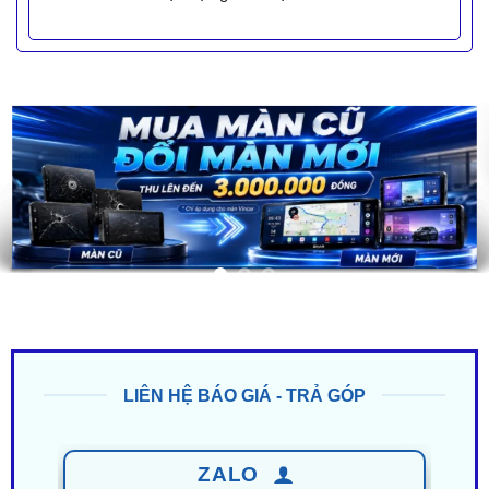
LIÊN HỆ BÁO GIÁ - TRẢ GÓP
ZALO