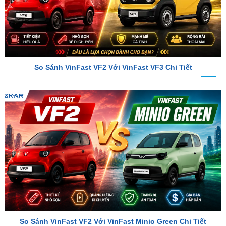
So Sánh VinFast VF2 Với VinFast VF3 Chi Tiết
So Sánh VinFast VF2 Với VinFast Minio Green Chi Tiết