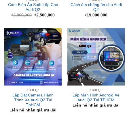
₫
2,800,000
₫
2,500,000
₫
19,000,000
gốc
hiện
là:
tại
₫2,800,000.
là:
₫2,500,000.
AUDI Q2
AUDI Q2
Lắp Đặt Camera Hành
Lắp Màn Hình Android Xe
Trình Xe Audi Q2 Tại
Audi Q2 Tại TPHCM
TpHCM
Liên hệ nhận giá ưu đãi
Liên hệ nhận giá ưu đãi
BÀI VIẾT MỚI