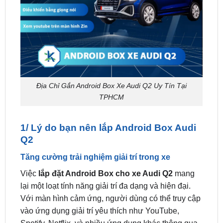
Địa Chỉ Gắn Android Box Xe Audi Q2 Uy Tín Tại
TPHCM
1/ Lý do bạn nên lắp Android Box Audi
Q2
Tăng cường trải nghiệm giải trí trong xe
Việc
lắp đặt Android Box cho xe Audi Q2
mang
lại một loạt tính năng giải trí đa dạng và hiện đại.
Với màn hình cảm ứng, người dùng có thể truy cập
vào ứng dụng giải trí yêu thích như YouTube,
Spotify, Netflix, và nhiều ứng dụng khác thông qua
kết nối internet. Điều này giúp tạo ra không gian
giải trí độc đáo không chỉ cho người lái mà còn cho