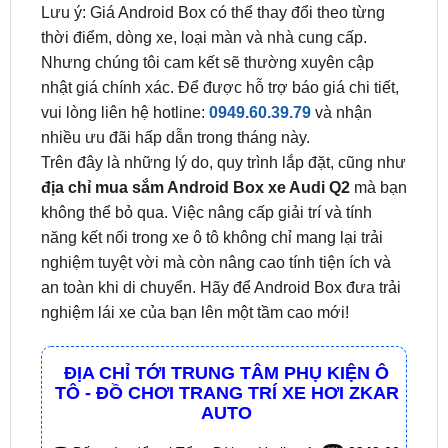
Nhưng chúng tôi cam kết sẽ thường xuyên cập
nhật giá chính xác. Để được hỗ trợ báo giá chi tiết,
vui lòng liên hệ hotline:
0949.60.39.79
và nhận
nhiều ưu đãi hấp dẫn trong tháng này.
Trên đây là những lý do, quy trình lắp đặt, cũng như
địa chỉ mua sắm Android Box xe Audi Q2
mà bạn
không thể bỏ qua. Việc nâng cấp giải trí và tính
năng kết nối trong xe ô tô không chỉ mang lại trải
nghiệm tuyệt vời mà còn nâng cao tính tiện ích và
an toàn khi di chuyển. Hãy để Android Box đưa trải
nghiệm lái xe của bạn lên một tầm cao mới!
ĐỊA CHỈ TỚI TRUNG TÂM PHỤ KIỆN Ô
TÔ - ĐỒ CHƠI TRANG TRÍ XE HƠI ZKAR
AUTO
☎
☎
Bấm vào để gọi Tổng Đài
Hotline 1:
0949 60
☎
3979
– Hotline 2:
0987 801 029