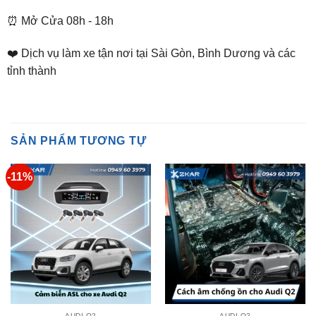
❤️ Dịch vụ làm xe tận nơi tại Sài Gòn, Bình Dương và các
tỉnh thành
SẢN PHẨM TƯƠNG TỰ
-11%
AUDI Q2
AUDI Q2
Cảm Biến Áp Suất Lốp Cho
Cách âm chống ồn cho Audi
Audi Q2
Q2
Giá
Giá