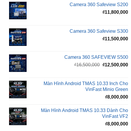
Camera 360 Safeview S300
₫
11,500,000
Camera 360 SAFEVIEW S500
Giá
G
₫
16,500,000
₫
12,500,000
gốc
h
là:
t
₫16,500,000.
l
Màn Hình Android TMAS 10.33 Inch Cho
₫
VinFast Minio Green
₫
8,000,000
Màn Hình Android TMAS 10.33 Dành Cho
VinFast VF2
₫
8,000,000
Màn hình Cluster Android TMAS T600 Dành
Cho VinFast VF3