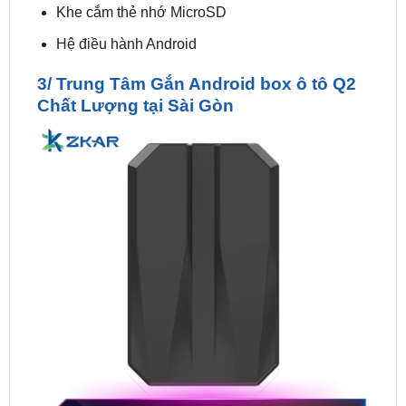
3/ Trung Tâm Gắn Android box ô tô Q2
Chất Lượng tại Sài Gòn