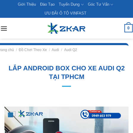
Skip
Giới Thiệu
Đào Tạo
Tuyển Dụng
Góc Tư Vấn
to
ƯU ĐÃI Ô TÔ VINFAST
content
0
rang chủ
/
Đồ Chơi Theo Xe
/
Audi
/
Audi Q2
LẮP ANDROID BOX CHO XE AUDI Q2
TẠI TPHCM