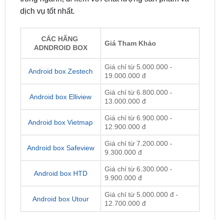
CÁC HÃNG
Giá Tham Khảo
ADNDROID BOX
Giá chỉ từ 5.000.000 -
Android box Zestech
19.000.000 đ
Giá chỉ từ 6.800.000 -
Android box Elliview
13.000.000 đ
Giá chỉ từ 6.900.000 -
Android box Vietmap
12.900.000 đ
Giá chỉ từ 7.200.000 -
Android box Safeview
9.300.000 đ
Giá chỉ từ 6.300.000 -
Android box HTD
9.900.000 đ
Giá chỉ từ 5.000.000 đ -
Android box Utour
12.700.000 đ
Lưu ý: Giá Android Box có thể thay đổi theo từng
thời điểm, dòng xe, loại màn và nhà cung cấp.