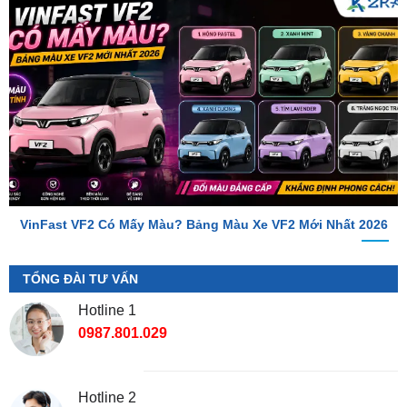
VinFast VF2 Có Mấy Màu? Bảng Màu Xe VF2 Mới Nhất 2026
TỔNG ĐÀI TƯ VẤN
Hotline 1
0987.801.029
Hotline 2
0949.60.3979