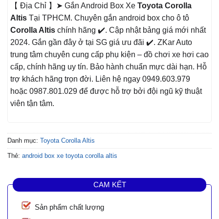
【 Địa Chỉ 】➤ Gắn Android Box Xe
Toyota Corolla
Altis
Tại TPHCM. Chuyên gắn android box cho ô tô
Corolla Altis
chính hãng ✔️. Cập nhật bảng giá mới nhất
2024. Gắn gần đây ở tại SG giá ưu đãi ✔️. ZKar Auto
trung tâm chuyên cung cấp phụ kiện – đồ chơi xe hơi cao
cấp, chính hãng uy tín. Bảo hành chuẩn mực dài hạn. Hỗ
trợ khách hãng trọn đời. Liên hệ ngay 0949.603.979
hoặc 0987.801.029 để được hỗ trợ bởi đội ngũ kỹ thuật
viên tận tâm.
Danh mục:
Toyota Corolla Altis
Thẻ:
android box xe toyota corolla altis
CAM KẾT
Sản phẩm chất lượng