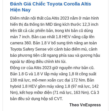
Điểm nhấn nội thất của Altis 2023 nằm ở màn hình
hiển thị đa thông tin MID tăng kích thước 12,3 inch
trên tất cả các phiên bản, trong khi bản cũ dùng
màn 7 inch. Bản cao nhất 1.8 HEV nâng cấp lên
camera 360. Bản 1.8 V bổ sung tính năng an toàn
Toyota Safery Sense với cảnh báo điểm mù, cảnh
báo phương tiện cắt ngang phía sau và gương hậu
ngoài tự động điều chỉnh khi lùi.
Động cơ của Altis 2023 giữ nguyên như bản cũ.
Bản 1.8 G và 1.8 V lắp máy xăng 1,8 lít công suất
138 mã lực, mô-men xoắn cực đại 172 Nm. Bản
hybrid 1.8 HEV gồm máy xăng 1.8 (97 mã lực, 142
Nm), kết hợp môtơ điện (71 mã lực, 163 Nm). Cả 3
bản đều sử dụng hộp số CVT.
Theo VnExpress
Xem thêm tại kênh Youtube:
Thông tin xe hơi –
ZKar Auto