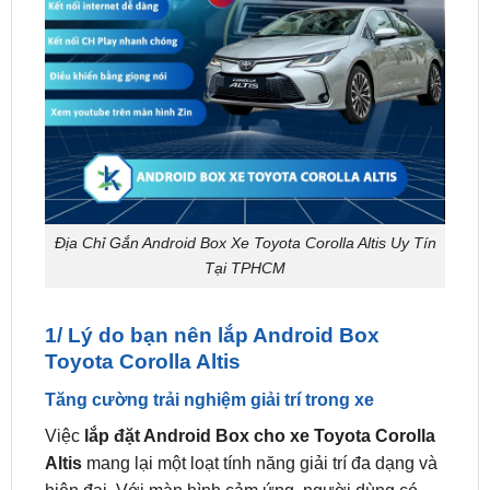
Địa Chỉ Gắn Android Box Xe Toyota Corolla Altis Uy Tín
Tại TPHCM
1/ Lý do bạn nên lắp Android Box
Toyota Corolla Altis
Tăng cường trải nghiệm giải trí trong xe
Việc
lắp đặt Android Box cho xe Toyota Corolla
Altis
mang lại một loạt tính năng giải trí đa dạng và
hiện đại. Với màn hình cảm ứng, người dùng có
thể truy cập vào ứng dụng giải trí yêu thích như
YouTube, Spotify, Netflix, và nhiều ứng dụng khác