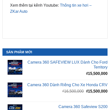
SẢN PHẨM MỚI
Camera 360 SAFEVIEW LUX Dành Cho Ford
Territory
₫
15,500,000
Camera 360 Dành Riêng Cho Xe Honda CRV
Giá
G
₫
16,500,000
₫
15,500,000
gốc
h
là:
t
₫16,500,000.
l
Camera 360 Safeview S200
₫
₫
11,800,000