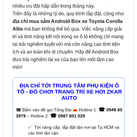
địa chỉ mua sắm Android Box xe Toyota Corolla
Altis
mà bạn không thể bỏ qua. Việc nâng cấp giải
trí và tính năng kết nối trong xe ô tô không chỉ mang
lại trải nghiệm tuyệt vời mà còn nâng cao tính tiện
ích và an toàn khi di chuyển. Hãy để Android Box
đưa trải nghiệm lái xe của bạn lên một tầm cao
mới!
ĐỊA CHỈ TỚI TRUNG TÂM PHỤ KIỆN Ô
TÔ - ĐỒ CHƠI TRANG TRÍ XE HƠI ZKAR
AUTO
☎
☎
Bấm vào để gọi Tổng Đài
Hotline 1:
0949 60
☎
3979
– Hotline 2:
0987 801 029
✅ Tới nâng cấp, lắp đặt tận nơi tại Tp.HCM và
các tỉnh lân cận
✅ Cam kết: Tư vấn tận nơi miễn phí, hàng hóa
kém chất lượng ( hay lỗi do nhà sản xuất ) =>