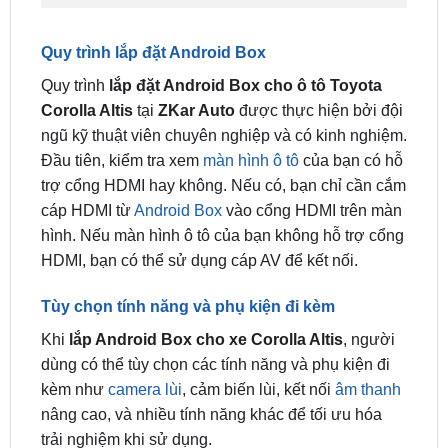
Quy trình lắp đặt Android Box
Quy trình
lắp đặt Android Box cho ô tô Toyota
Corolla Altis
tại
ZKar Auto
được thực hiện bởi đội
ngũ kỹ thuật viên chuyên nghiệp và có kinh nghiệm.
Đầu tiên, kiểm tra xem
màn hình ô tô
của bạn có hỗ
trợ cổng HDMI hay không. Nếu có, bạn chỉ cần cắm
cáp HDMI từ
Android Box
vào cổng HDMI trên màn
hình. Nếu màn hình ô tô của bạn không hỗ trợ cổng
HDMI, bạn có thể sử dụng cáp AV để kết nối.
Tùy chọn tính năng và phụ kiện đi kèm
Khi
lắp Android Box cho xe Corolla Altis
, người
dùng có thể tùy chọn các tính năng và phụ kiện đi
kèm như
camera lùi
, cảm biến lùi, kết nối
âm thanh
nâng cao, và nhiều tính năng khác để tối ưu hóa
trải nghiệm khi sử dụng.
Thời gian lắp đặt và bảo hành