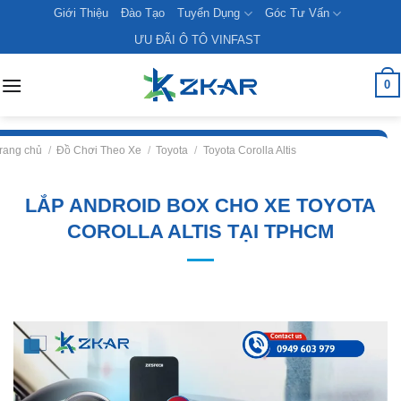
Skip
Giới Thiệu
Đào Tạo
Tuyển Dụng
Góc Tư Vấn
to
ƯU ĐÃI Ô TÔ VINFAST
content
0
rang chủ
/
Đồ Chơi Theo Xe
/
Toyota
/
Toyota Corolla Altis
LẮP ANDROID BOX CHO XE TOYOTA
COROLLA ALTIS TẠI TPHCM