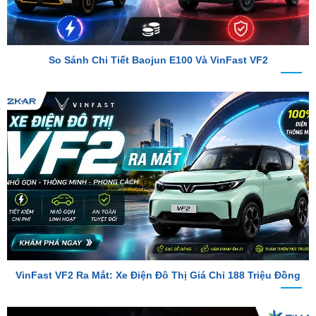
So Sánh Chi Tiết Baojun E100 Và VinFast VF2
VinFast VF2 Ra Mắt: Xe Điện Đô Thị Giá Chỉ 188 Triệu Đồng