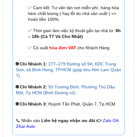
hoàn tiền 100%.
✅ Thời gian làm việc kỹ thuật gắn tại nhà từ:
8h
– 18h (Cả T7 Và Chủ Nhật)
✅ Có xuất
hóa đơn VAT
cho Khách Hàng
🌐 Chi Nhánh 1:
277–279 Đường số 9A, KDC Trung
Sơn, xã Bình Hưng, TP.HCM (giáp khu Him Lam Quận
7)
🌐 Chi Nhánh 2:
93 Trương Định, Phường Thủ Dầu
Một, Tp.HCM (Bình Dương cũ)
🌐 Chi Nhánh 3:
Huỳnh Tấn Phát, Quận 7, Tp.HCM
📞 Nhấn vào
Liên hệ ngay nhận ưu đãi 👉
Zalo OA
ZKar Auto
Đánh Giá Chiếc Toyota Corolla Altis
Hiện Nay