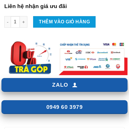
Liên hệ nhận giá ưu đãi
Lắp Android Box Cho Xe Toyota Corolla Altis Tại TpHCM số lư
THÊM VÀO GIỎ HÀNG
ZALO
0949 60 3979