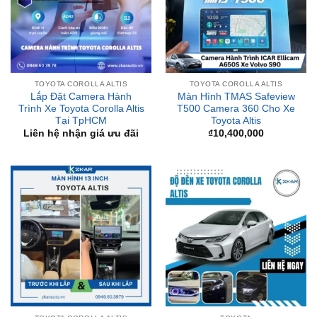
TOYOTA COROLLA ALTIS
TOYOTA COROLLA ALTIS
Lắp Đặt Camera Hành
Màn Hình TMAS Safeview
Trình Xe Toyota Corolla Altis
T500 Camera 360 Cho Xe
Tại TpHCM
Toyota Altis
Liên hệ nhận giá ưu đãi
₫
10,400,000
TOYOTA COROLLA ALTIS
TOYOTA
Gắn Màn Hình Android 13
Dịch Vụ Độ Đèn Xe Ô Tô
Inch Xe Toyota Altis Tại
Toyota Corolla Altis Chất