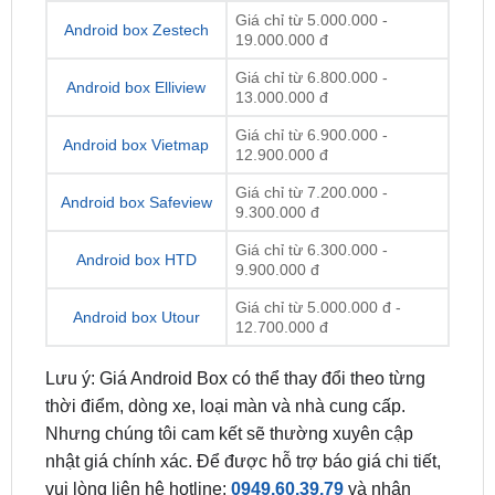
Giá chỉ từ 6.800.000 -
Android box Elliview
13.000.000 đ
Giá chỉ từ 6.900.000 -
Android box Vietmap
12.900.000 đ
Giá chỉ từ 7.200.000 -
Android box Safeview
9.300.000 đ
Giá chỉ từ 6.300.000 -
Android box HTD
9.900.000 đ
Giá chỉ từ 5.000.000 đ -
Android box Utour
12.700.000 đ
Lưu ý: Giá Android Box có thể thay đổi theo từng
thời điểm, dòng xe, loại màn và nhà cung cấp.
Nhưng chúng tôi cam kết sẽ thường xuyên cập
nhật giá chính xác. Để được hỗ trợ báo giá chi tiết,
vui lòng liên hệ hotline:
0949.60.39.79
và nhận
nhiều ưu đãi hấp dẫn trong tháng này.
Trên đây là những lý do, quy trình lắp đặt, cũng như