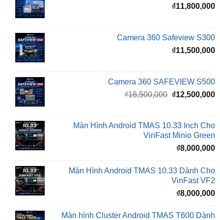
Camera 360 Safeview S300
₫
11,500,000
Camera 360 SAFEVIEW S500
Giá
G
₫
16,500,000
₫
12,500,000
gốc
h
là:
t
₫16,500,000.
l
Màn Hình Android TMAS 10.33 Inch Cho
₫
VinFast Minio Green
₫
8,000,000
Màn Hình Android TMAS 10.33 Dành Cho
VinFast VF2
₫
8,000,000
Màn hình Cluster Android TMAS T600 Dành
Cho VinFast VF3
₫
10,800,000