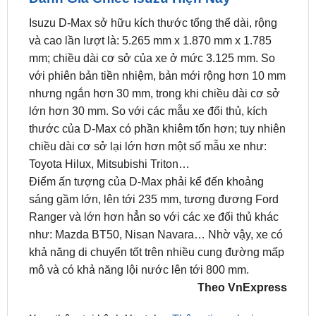
và cao lần lượt là: 5.265 mm x 1.870 mm x 1.785
mm; chiều dài cơ sở của xe ở mức 3.125 mm. So
với phiên bản tiền nhiệm, bản mới rộng hơn 10 mm
nhưng ngắn hơn 30 mm, trong khi chiều dài cơ sở
lớn hơn 30 mm. So với các mẫu xe đối thủ, kích
thước của D-Max có phần khiêm tốn hơn; tuy nhiên
chiều dài cơ sở lại lớn hơn một số mẫu xe như:
Toyota Hilux, Mitsubishi Triton…
Điểm ấn tượng của D-Max phải kể đến khoảng
sáng gầm lớn, lên tới 235 mm, tương đương Ford
Ranger và lớn hơn hẳn so với các xe đối thủ khác
như: Mazda BT50, Nisan Navara… Nhờ vậy, xe có
khả năng di chuyển tốt trên nhiều cung đường mấp
mô và có khả năng lội nước lên tới 800 mm.
Theo VnExpress
Xem thêm tại kênh Youtube:
Thông tin xe hơi –
ZKar Auto