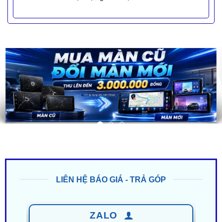
LIÊN HỆ BÁO GIÁ - TRẢ GÓP
ZALO