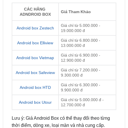
Giá chỉ từ 5.000.000 -
Android box Zestech
19.000.000 đ
Giá chỉ từ 6.800.000 -
Android box Elliview
13.000.000 đ
Giá chỉ từ 6.900.000 -
Android box Vietmap
12.900.000 đ
Giá chỉ từ 7.200.000 -
Android box Safeview
9.300.000 đ
Giá chỉ từ 6.300.000 -
Android box HTD
9.900.000 đ
Giá chỉ từ 5.000.000 đ -
Android box Utour
12.700.000 đ
Lưu ý: Giá Android Box có thể thay đổi theo từng
thời điểm, dòng xe, loại màn và nhà cung cấp.
Nhưng chúng tôi cam kết sẽ thường xuyên cập
nhật giá chính xác. Để được hỗ trợ báo giá chi tiết,