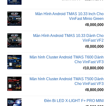
₫16,500,000.
l
Màn Hình Android TMAS 10.33 Inch Cho
₫
VinFast Minio Green
₫
8,000,000
Màn Hình Android TMAS 10.33 Dành Cho
VinFast VF2
₫
8,000,000
Màn hình Cluster Android TMAS T600 Dành
Cho VinFast VF3
₫
10,800,000
Màn hình Cluster Android TMAS T500 Dành
Cho VinFast VF3
₫
8,800,000
Đèn Bi LED X-LIGHT F+ PRO MINI
₫
5,500,000