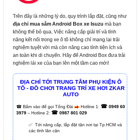
địa chỉ mua sắm Android Box xe Isuzu
mà bạn
không thể bỏ qua. Việc nâng cấp giải trí và tính
năng kết nối trong xe ô tô không chỉ mang lại trải
nghiệm tuyệt vời mà còn nâng cao tính tiện ích và
an toàn khi di chuyển. Hãy để Android Box đưa trải
nghiệm lái xe của bạn lên một tầm cao mới!
ĐỊA CHỈ TỚI TRUNG TÂM PHỤ KIỆN Ô
TÔ - ĐỒ CHƠI TRANG TRÍ XE HƠI ZKAR
AUTO
☎
☎
Bấm vào để gọi Tổng Đài
Hotline 1:
0949 60
☎
3979
– Hotline 2:
0987 801 029
✅ Tới nâng cấp, lắp đặt tận nơi tại Tp.HCM và
các tỉnh lân cận
✅ Cam kết: Tư vấn tận nơi miễn phí, hàng hóa
kém chất lượng ( hay lỗi do nhà sản xuất ) =>
hoàn tiền 100%.