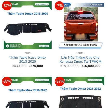
ISUZU
ISUZU
Thảm Taplo Isuzu Dmax
Lắp Nắp Thùng Cao Cho
2013-2020
Xe Isuzu Dmax Tại TPHCM
Giá
Giá
Giá
Giá
₫
430,000
₫
270,000
₫
18,000,000
₫
16,800,000
gốc
hiện
gốc
hiện
là:
tại
là:
tại
₫430,000.
là:
₫18,000,000.
là:
₫270,000.
₫16,
-37%
-37%