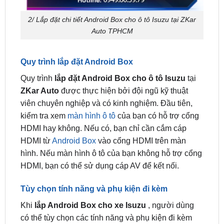
Auto TPHCM
Quy trình lắp đặt Android Box
Quy trình
lắp đặt Android Box cho ô tô Isuzu
tại
ZKar Auto
được thực hiện bởi đội ngũ kỹ thuật
viên chuyên nghiệp và có kinh nghiệm. Đầu tiên,
kiểm tra xem
màn hình ô tô
của bạn có hỗ trợ cổng
HDMI hay không. Nếu có, bạn chỉ cần cắm cáp
HDMI từ
Android Box
vào cổng HDMI trên màn
hình. Nếu màn hình ô tô của bạn không hỗ trợ cổng
HDMI, bạn có thể sử dụng cáp AV để kết nối.
Tùy chọn tính năng và phụ kiện đi kèm
Khi
lắp Android Box cho xe Isuzu
, người dùng
có thể tùy chọn các tính năng và phụ kiện đi kèm
như
camera lùi
, cảm biến lùi, kết nối
âm thanh
nâng
cao, và nhiều tính năng khác để tối ưu hóa trải