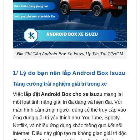
Địa Chỉ Gắn Android Box Xe Isuzu Uy Tín Tại TPHCM
1/ Lý do bạn nên lắp Android Box Isuzu
Tăng cường trải nghiệm giải trí trong xe
Việc
lắp đặt Android Box cho xe Isuzu
mang lại
một loạt tính năng giải trí đa dạng và hiện đại. Với
màn hình cảm ứng, người dùng có thể truy cập vào
ứng dụng giải trí yêu thích như YouTube, Spotify,
Netflix, và nhiều ứng dụng khác thông qua kết nối
internet. Điều này giúp tạo ra không gian giải trí độc
đáo không chỉ cho người lái mà còn cho hành
khách trong xe.