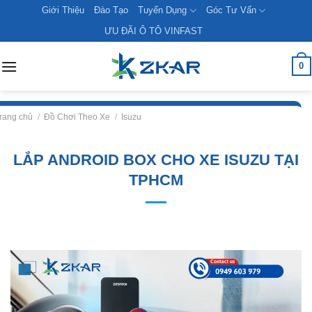
Skip
Giới Thiệu
Đào Tạo
Tuyển Dụng
Góc Tư Vấn
to
ƯU ĐÃI Ô TÔ VINFAST
content
0
rang chủ
/
Đồ Chơi Theo Xe
/
Isuzu
LẮP ANDROID BOX CHO XE ISUZU TẠI
TPHCM