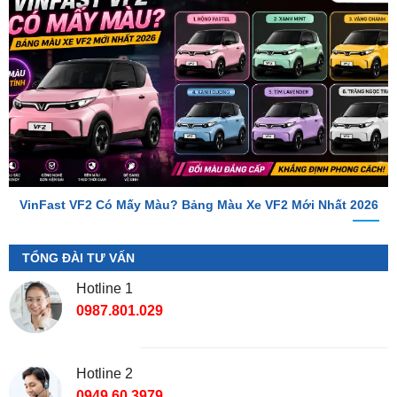
VinFast VF2 Có Mấy Màu? Bảng Màu Xe VF2 Mới Nhất 2026
TỔNG ĐÀI TƯ VẤN
Hotline 1
0987.801.029
Hotline 2
0949.60.3979
Địa Chỉ Shop