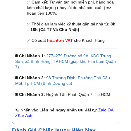
✅ Thời gian làm việc kỹ thuật gắn tại nhà từ:
8h
– 18h (Cả T7 Và Chủ Nhật)
✅ Có xuất
hóa đơn VAT
cho Khách Hàng
🌐 Chi Nhánh 1:
277–279 Đường số 9A, KDC Trung
Sơn, xã Bình Hưng, TP.HCM (giáp khu Him Lam Quận
7)
🌐 Chi Nhánh 2:
93 Trương Định, Phường Thủ Dầu
Một, Tp.HCM (Bình Dương cũ)
🌐 Chi Nhánh 3:
Huỳnh Tấn Phát, Quận 7, Tp.HCM
📞 Nhấn vào
Liên hệ ngay nhận ưu đãi 👉
Zalo OA
ZKar Auto
Đánh Giá Chiếc Isuzu Hiện Nay
Isuzu D-Max sở hữu kích thước tổng thể dài, rộng