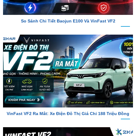
So Sánh Chi Tiết Baojun E100 Và VinFast VF2
VinFast VF2 Ra Mắt: Xe Điện Đô Thị Giá Chỉ 188 Triệu Đồng