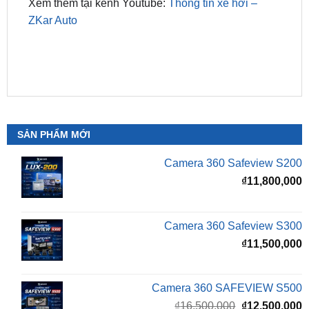
SẢN PHẨM MỚI
Camera 360 Safeview S200
₫
11,800,000
Camera 360 Safeview S300
₫
11,500,000
Camera 360 SAFEVIEW S500
Giá
G
₫
16,500,000
₫
12,500,000
gốc
h
là:
t