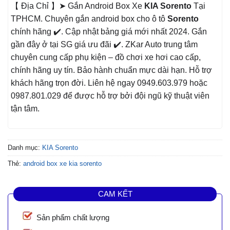
【 Địa Chỉ 】➤ Gắn Android Box Xe
KIA Sorento
Tại
TPHCM. Chuyên gắn android box cho ô tô
Sorento
chính hãng ✔️. Cập nhật bảng giá mới nhất 2024. Gắn
gần đây ở tại SG giá ưu đãi ✔️. ZKar Auto trung tâm
chuyên cung cấp phụ kiện – đồ chơi xe hơi cao cấp,
chính hãng uy tín. Bảo hành chuẩn mực dài hạn. Hỗ trợ
khách hãng trọn đời. Liên hệ ngay 0949.603.979 hoặc
0987.801.029 để được hỗ trợ bởi đội ngũ kỹ thuật viên
tận tâm.
Danh mục:
KIA Sorento
Thẻ:
android box xe kia sorento
CAM KẾT
Sản phẩm chất lượng