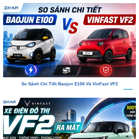
So Sánh Chi Tiết Baojun E100 Và VinFast VF2