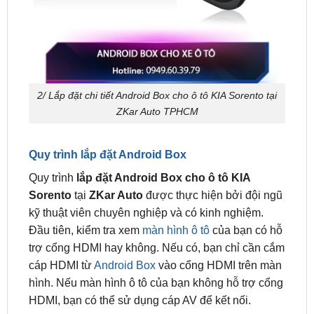
2/ Lắp đặt chi tiết Android Box cho ô tô KIA Sorento tại
ZKar Auto TPHCM
Quy trình lắp đặt Android Box
Quy trình
lắp đặt Android Box cho ô tô KIA
Sorento
tại
ZKar Auto
được thực hiện bởi đội ngũ
kỹ thuật viên chuyên nghiệp và có kinh nghiệm.
Đầu tiên, kiểm tra xem
màn hình ô tô
của bạn có hỗ
trợ cổng HDMI hay không. Nếu có, bạn chỉ cần cắm
cáp HDMI từ
Android Box
vào cổng HDMI trên màn
hình. Nếu màn hình ô tô của bạn không hỗ trợ cổng
HDMI, bạn có thể sử dụng cáp AV để kết nối.
Tùy chọn tính năng và phụ kiện đi kèm