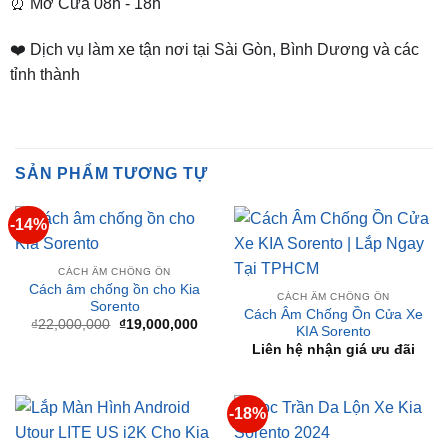
tỉnh thành
SẢN PHẨM TƯƠNG TỰ
-14%
CÁCH ÂM CHỐNG ỒN
Cách âm chống ồn cho Kia
CÁCH ÂM CHỐNG ỒN
Sorento
Cách Âm Chống Ồn Cửa Xe
Giá
Giá
₫
22,000,000
₫
19,000,000
KIA Sorento
gốc
hiện
là:
tại
Liên hệ nhận giá ưu đãi
₫22,000,000.
là:
₫19,000,000.
-18%
BỌC TRẦN
Bọc trần da lộn cho Kia
KIA SORENTO
Sorento