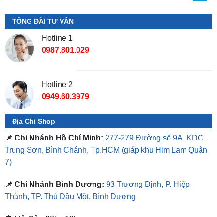
Hotline 1
0987.801.029
Hotline 2
0949.60.3979
Địa Chỉ Shop
📌 Chi Nhánh Hồ Chí Minh:
277-279 Đường số 9A, KDC
Trung Sơn, Bình Chánh, Tp.HCM
(giáp khu Him Lam Quận
7)
📌 Chi Nhánh Bình Dương:
93 Trương Định, P. Hiệp
Thành, TP. Thủ Dầu Một, Bình Dương
⏰ Mở Cửa 08h - 18h
❤️ Dịch vụ làm xe tận nơi tại Sài Gòn, Bình Dương và các