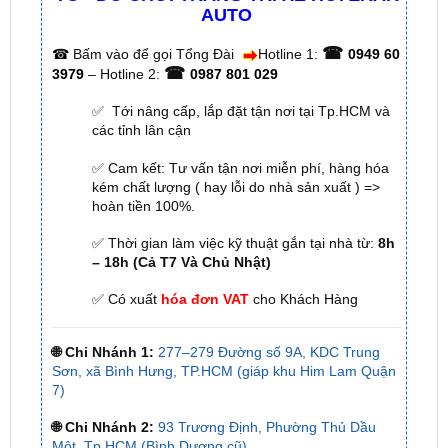
☎
☎
Bấm vào để gọi Tổng Đài
Hotline 1:
0949 60
☎
3979
– Hotline 2:
0987 801 029
✅ Tới nâng cấp, lắp đặt tận nơi tại Tp.HCM và
các tỉnh lân cận
✅ Cam kết: Tư vấn tận nơi miễn phí, hàng hóa
kém chất lượng ( hay lỗi do nhà sản xuất ) =>
hoàn tiền 100%.
✅ Thời gian làm việc kỹ thuật gắn tại nhà từ:
8h
– 18h (Cả T7 Và Chủ Nhật)
✅ Có xuất
hóa đơn VAT
cho Khách Hàng
🌐 Chi Nhánh 1:
277–279 Đường số 9A, KDC Trung
Sơn, xã Bình Hưng, TP.HCM (giáp khu Him Lam Quận
7)
🌐 Chi Nhánh 2:
93 Trương Định, Phường Thủ Dầu
Một, Tp.HCM (Bình Dương cũ)
🌐 Chi Nhánh 3:
Huỳnh Tấn Phát, Quận 7, Tp.HCM