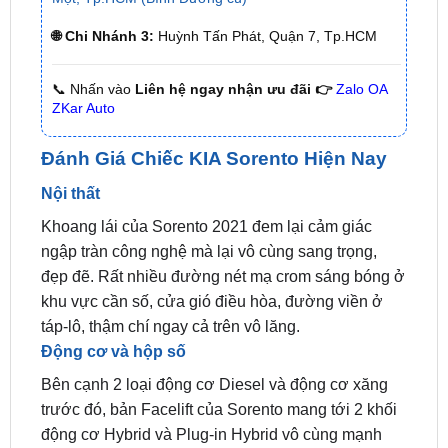
📞 Nhấn vào
Liên hệ ngay nhận ưu đãi 👉
Zalo OA
ZKar Auto
Đánh Giá Chiếc KIA Sorento Hiện Nay
Nội thất
Khoang lái của Sorento 2021 đem lại cảm giác
ngập tràn công nghệ mà lại vô cùng sang trọng,
đẹp đẽ. Rất nhiều đường nét mạ crom sáng bóng ở
khu vực cần số, cửa gió điều hòa, đường viền ở
táp-lô, thậm chí ngay cả trên vô lăng.
Động cơ và hộp số
Bên cạnh 2 loại động cơ Diesel và động cơ xăng
trước đó, bản Facelift của Sorento mang tới 2 khối
động cơ Hybrid và Plug-in Hybrid vô cùng mạnh
mẽ và tiết kiệm nhiên liệu. Động cơ Hybrid cho ra
công suất 60 mã lực và Mô men xoắn 264 Nm; còn