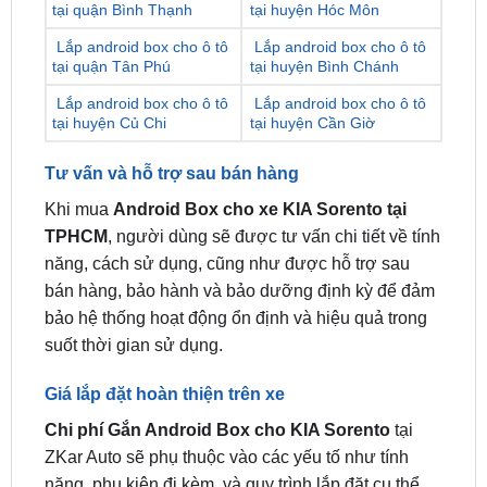
tại quận Tân Phú
tại huyện Bình Chánh
Lắp android box cho ô tô
Lắp android box cho ô tô
tại huyện Củ Chi
tại huyện Cần Giờ
Tư vấn và hỗ trợ sau bán hàng
Khi mua
Android Box cho xe KIA Sorento tại
TPHCM
, người dùng sẽ được tư vấn chi tiết về tính
năng, cách sử dụng, cũng như được hỗ trợ sau
bán hàng, bảo hành và bảo dưỡng định kỳ để đảm
bảo hệ thống hoạt động ổn định và hiệu quả trong
suốt thời gian sử dụng.
Giá lắp đặt hoàn thiện trên xe
Chi phí Gắn Android Box cho KIA Sorento
tại
ZKar Auto sẽ phụ thuộc vào các yếu tố như tính
năng, phụ kiện đi kèm, và quy trình lắp đặt cụ thể.
Tuy nhiên, đây luôn là mức giá hợp lý và cạnh
tranh trong ngành, đi kèm với chất lượng sản phẩm