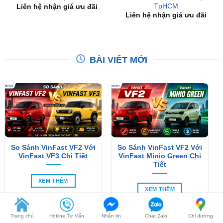
BÀI VIẾT MỚI
So Sánh VinFast VF2 Với
So Sánh VinFast VF2 Với
VinFast VF3 Chi Tiết
VinFast Minio Green Chi
Tiết
XEM THÊM
XEM THÊM
Trang chủ
Hotline Tư Vấn
Nhắn tin
Chat Zalo
Chỉ đường