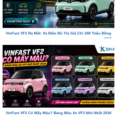
VinFast VF2 Ra Mắt: Xe Điện Đô Thị Giá Chỉ 188 Triệu Đồng
VinFast VF2 Có Mấy Màu? Bảng Màu Xe VF2 Mới Nhất 2026
TỔNG ĐÀI TƯ VẤN