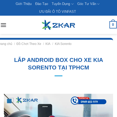
Skip
Giới Thiệu
Đào Tạo
Tuyển Dụng
Góc Tư Vấn
to
ƯU ĐÃI Ô TÔ VINFAST
content
0
rang chủ
/
Đồ Chơi Theo Xe
/
KIA
/
KIA Sorento
LẮP ANDROID BOX CHO XE KIA
SORENTO TẠI TPHCM