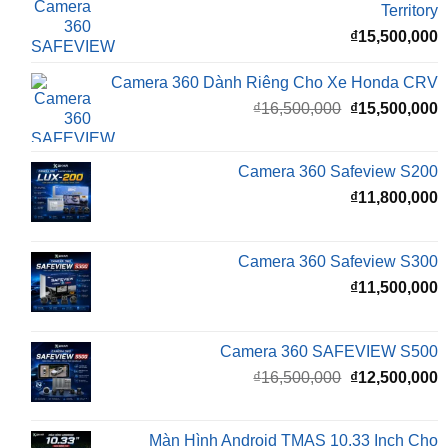
Camera 360 Dành Riêng Cho Xe Honda CRV
Giá
G
₫
16,500,000
₫
15,500,000
gốc
h
là:
t
₫16,500,000.
l
Camera 360 Safeview S200
₫
₫
11,800,000
Camera 360 Safeview S300
₫
11,500,000
Camera 360 SAFEVIEW S500
Giá
G
₫
16,500,000
₫
12,500,000
gốc
h
là:
t
₫16,500,000.
l
Màn Hình Android TMAS 10.33 Inch Cho
₫
VinFast Minio Green
₫
8,000,000