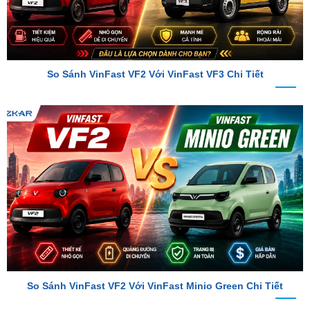
So Sánh VinFast VF2 Với VinFast VF3 Chi Tiết
So Sánh VinFast VF2 Với VinFast Minio Green Chi Tiết