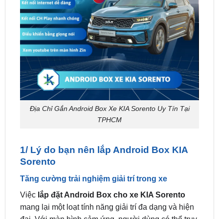
Địa Chỉ Gắn Android Box Xe KIA Sorento Uy Tín Tại
TPHCM
1/ Lý do bạn nên lắp Android Box KIA
Sorento
Tăng cường trải nghiệm giải trí trong xe
Việc
lắp đặt Android Box cho xe KIA Sorento
mang lại một loạt tính năng giải trí đa dạng và hiện
đại. Với màn hình cảm ứng, người dùng có thể truy
cập vào ứng dụng giải trí yêu thích như YouTube,
Spotify, Netflix, và nhiều ứng dụng khác thông qua