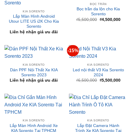
Lắp Màn Hình Android
Giá
Giá
₫
5,500,000
₫
4,500,000
Utour LITE US i2K Cho Kia
gốc
hiện
Sorento
là:
tại
₫5,500,000.
là:
Liên hệ nhận giá ưu đãi
₫4,50
-15%
KIA SORENTO
KIA SORENTO
Dán PPF Nội Thất Xe KIA
Led nội thất V3 Kia Sorento
Sorento 2023
2024
Giá
Giá
Liên hệ nhận giá ưu đãi
₫
6,500,000
₫
5,500,000
gốc
hiện
là:
tại
₫6,500,000.
là:
₫5,50
KIA SORENTO
KIA SORENTO
Lắp Màn Hình Android Xe
Lắp Đặt Camera Hành
KIA Sorento Tại TPHCM
Trình Xe KIA Sorento Tại
TpHCM
Liên hệ nhận giá ưu đãi
Liên hệ nhận giá ưu đãi