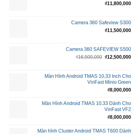
₫
₫
11,800,000
Camera 360 Safeview S300
₫
11,500,000
Camera 360 SAFEVIEW S500
Giá
G
₫
16,500,000
₫
12,500,000
gốc
h
là:
t
₫16,500,000.
l
Màn Hình Android TMAS 10.33 Inch Cho
₫
VinFast Minio Green
₫
8,000,000
Màn Hình Android TMAS 10.33 Dành Cho
VinFast VF2
₫
8,000,000
Màn hình Cluster Android TMAS T600 Dành