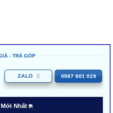
GIÁ - TRẢ GÓP
ZALO
0987 801 029
 Mới Nhất