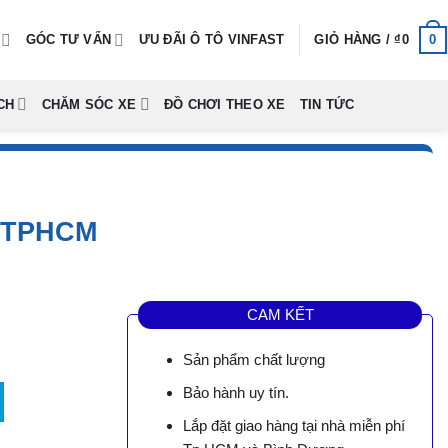
0
GÓC TƯ VẤN
ƯU ĐÃI Ô TÔ VINFAST
GIỎ HÀNG /
₫
0
CH
CHĂM SÓC XE
ĐỒ CHƠI THEO XE
TIN TỨC
 TPHCM
CAM KẾT
Sản phẩm chất lượng
ố lượng
Bảo hành uy tín.
Lắp đặt giao hàng tại nhà miễn phí