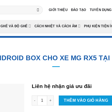
GIỚI THIỆU
ĐÀO TẠO
TUYỂN DỤNG
 GHẾ VÀ ĐỘ GHẾ
CÁCH NHIỆT VÀ CÁCH ÂM
PHỤ KIỆN TIỆN Í
NDROID BOX CHO XE MG RX5 TẠI
Liên hệ nhận giá ưu đãi
Lắp Android Box Cho Xe MG RX5 Tại TpHCM s
THÊM VÀO GIỎ HÀNG