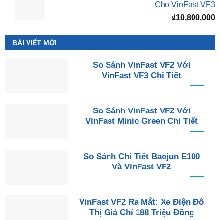
Cho VinFast VF3
₫
10,800,000
BÀI VIẾT MỚI
So Sánh VinFast VF2 Với
VinFast VF3 Chi Tiết
So Sánh VinFast VF2 Với
VinFast Minio Green Chi Tiết
So Sánh Chi Tiết Baojun E100
Và VinFast VF2
VinFast VF2 Ra Mắt: Xe Điện Đô
Thị Giá Chỉ 188 Triệu Đồng