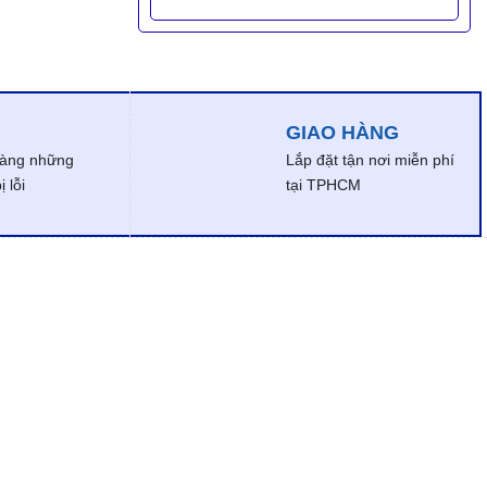
GIAO HÀNG
dàng những
Lắp đặt tận nơi miễn phí
 lỗi
tại TPHCM