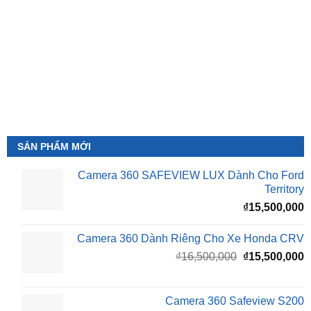
SẢN PHẨM MỚI
Camera 360 SAFEVIEW LUX Dành Cho Ford
Territory
₫
15,500,000
Camera 360 Dành Riêng Cho Xe Honda CRV
Giá
G
₫
16,500,000
₫
15,500,000
gốc
h
là:
t
₫16,500,000.
l
Camera 360 Safeview S200