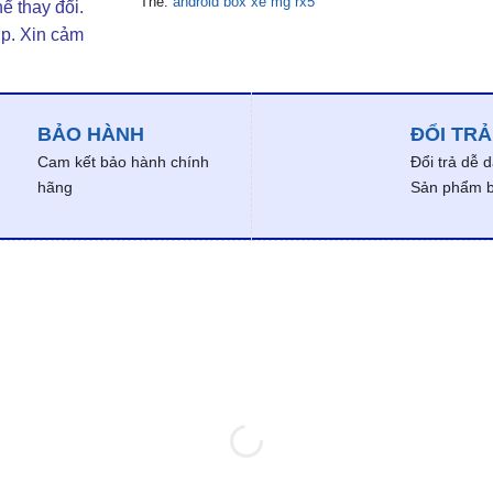
Thẻ:
android box xe mg rx5
ể thay đổi.
ợp. Xin cảm
BẢO HÀNH
ĐỔI TRẢ
Cam kết bảo hành chính
Đổi trả dễ 
hãng
Sản phẩm bị