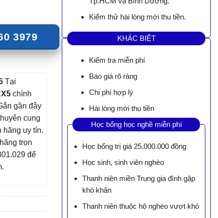
Tp.HCM và Bình Dương.
Kiểm thử hài lòng mới thu tiền.
60 3979
KHÁC BIỆT
Kiểm tra miễn phí
Báo giá rõ ràng
5
Tại
Chi phí hợp lý
RX5
chính
 Gắn gần đây
Hài lòng mới thu tiền
 chuyên cung
Học bổng học nghề miễn phí
 hãng uy tín.
hãng trọn
Học bổng trị giá 25.000.000 đồng
801.029 để
Học sinh, sinh viên nghèo
m.
Thanh niên miền Trung gia đình gặp
khó khăn
Thanh niên thuộc hộ nghèo vượt khó