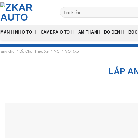
Skip
Tìm
to
kiếm:
content
MÀN HÌNH Ô TÔ
CAMERA Ô TÔ
ÂM THANH
ĐỘ ĐÈN
BỌC
rang chủ
/
Đồ Chơi Theo Xe
/
MG
/
MG RX5
LẮP A