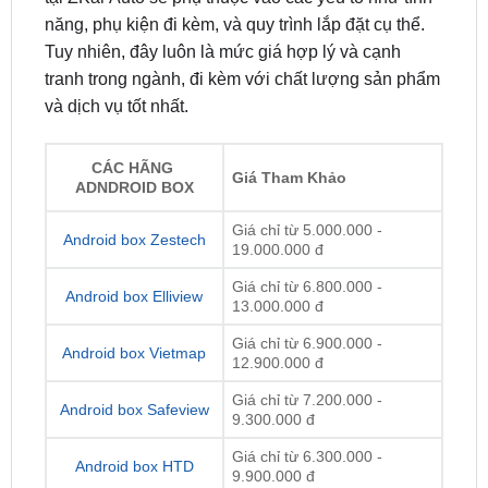
tranh trong ngành, đi kèm với chất lượng sản phẩm
và dịch vụ tốt nhất.
CÁC HÃNG
Giá Tham Khảo
ADNDROID BOX
Giá chỉ từ 5.000.000 -
Android box Zestech
19.000.000 đ
Giá chỉ từ 6.800.000 -
Android box Elliview
13.000.000 đ
Giá chỉ từ 6.900.000 -
Android box Vietmap
12.900.000 đ
Giá chỉ từ 7.200.000 -
Android box Safeview
9.300.000 đ
Giá chỉ từ 6.300.000 -
Android box HTD
9.900.000 đ
Giá chỉ từ 5.000.000 đ -
Android box Utour
12.700.000 đ