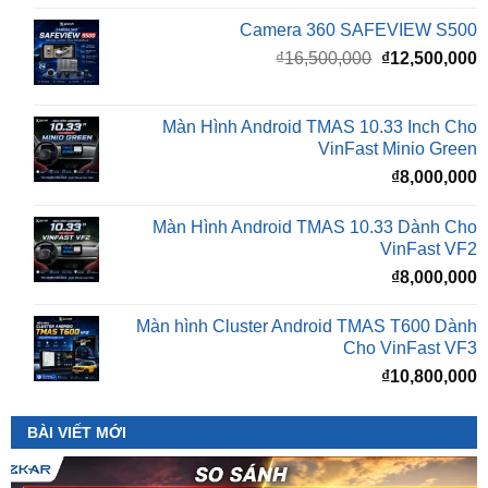
Giá
G
₫
16,500,000
₫
12,500,000
gốc
h
là:
t
₫16,500,000.
l
Màn Hình Android TMAS 10.33 Inch Cho
₫
VinFast Minio Green
₫
8,000,000
Màn Hình Android TMAS 10.33 Dành Cho
VinFast VF2
₫
8,000,000
Màn hình Cluster Android TMAS T600 Dành
Cho VinFast VF3
₫
10,800,000
BÀI VIẾT MỚI