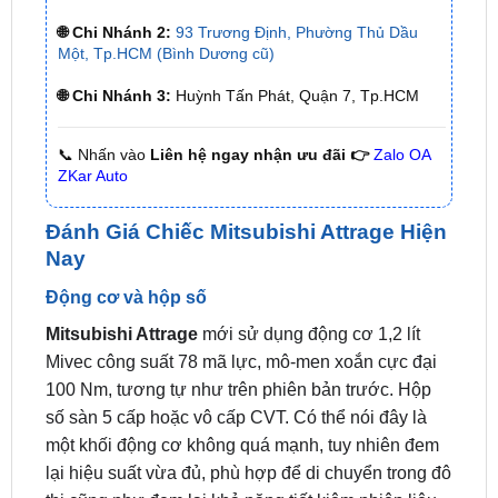
🌐 Chi Nhánh 3:
Huỳnh Tấn Phát, Quận 7, Tp.HCM
📞 Nhấn vào
Liên hệ ngay nhận ưu đãi 👉
Zalo OA
ZKar Auto
Đánh Giá Chiếc Mitsubishi Attrage Hiện
Nay
Động cơ và hộp số
Mitsubishi Attrage
mới sử dụng động cơ 1,2 lít
Mivec công suất 78 mã lực, mô-men xoắn cực đại
100 Nm, tương tự như trên phiên bản trước. Hộp
số sàn 5 cấp hoặc vô cấp CVT. Có thể nói đây là
một khối động cơ không quá mạnh, tuy nhiên đem
lại hiệu suất vừa đủ, phù hợp để di chuyển trong đô
thị cũng như đem lại khả năng tiết kiệm nhiên liệu
hiệu quả.