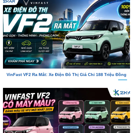
VinFast VF2 Ra Mắt: Xe Điện Đô Thị Giá Chỉ 188 Triệu Đồng