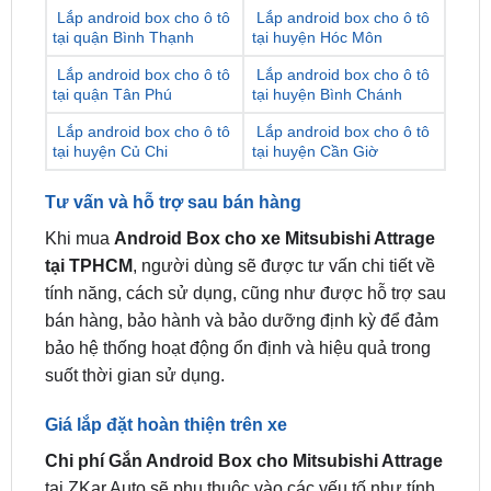
Lắp android box cho ô tô
Lắp android box cho ô tô
tại quận Tân Phú
tại huyện Bình Chánh
Lắp android box cho ô tô
Lắp android box cho ô tô
tại huyện Củ Chi
tại huyện Cần Giờ
Tư vấn và hỗ trợ sau bán hàng
Khi mua
Android Box cho xe Mitsubishi Attrage
tại TPHCM
, người dùng sẽ được tư vấn chi tiết về
tính năng, cách sử dụng, cũng như được hỗ trợ sau
bán hàng, bảo hành và bảo dưỡng định kỳ để đảm
bảo hệ thống hoạt động ổn định và hiệu quả trong
suốt thời gian sử dụng.
Giá lắp đặt hoàn thiện trên xe
Chi phí Gắn Android Box cho Mitsubishi Attrage
tại ZKar Auto sẽ phụ thuộc vào các yếu tố như tính
năng, phụ kiện đi kèm, và quy trình lắp đặt cụ thể.
Tuy nhiên, đây luôn là mức giá hợp lý và cạnh