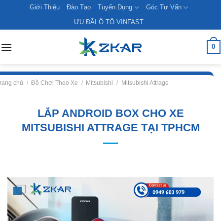
Skip
Giới Thiệu
Đào Tạo
Tuyển Dụng
Góc Tư Vấn
to
ƯU ĐÃI Ô TÔ VINFAST
content
0
rang chủ
/
Đồ Chơi Theo Xe
/
Mitsubishi
/
Mitsubishi Attrage
LẮP ANDROID BOX CHO XE
MITSUBISHI ATTRAGE TẠI TPHCM