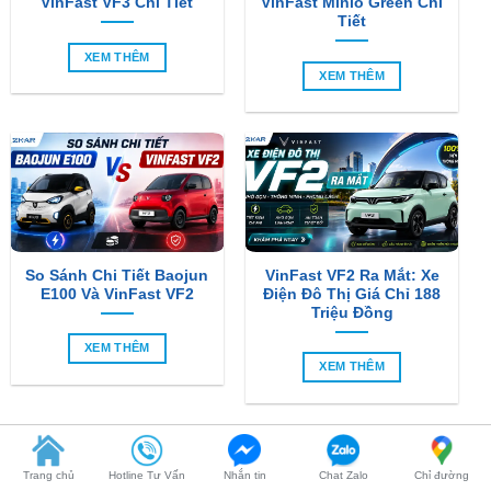
XEM THÊM
So Sánh Chi Tiết Baojun
VinFast VF2 Ra Mắt: Xe
E100 Và VinFast VF2
Điện Đô Thị Giá Chỉ 188
Triệu Đồng
XEM THÊM
XEM THÊM
SẢN PHẨM MỚI
-6%
Trang chủ
Hotline Tư Vấn
Nhắn tin
Chat Zalo
Chỉ đường