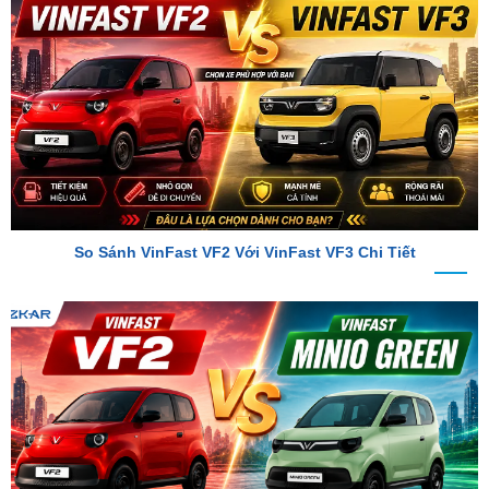
So Sánh VinFast VF2 Với VinFast VF3 Chi Tiết