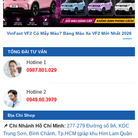
VinFast VF2 Có Mấy Màu? Bảng Màu Xe VF2 Mới Nhất 2026
TỔNG ĐÀI TƯ VẤN
Hotline 1
0987.801.029
Hotline 2
0949.60.3979
Địa Chỉ Shop
📌 Chi Nhánh Hồ Chí Minh:
277-279 Đường số 9A, KDC
Trung Sơn, Bình Chánh, Tp.HCM
(giáp khu Him Lam Quận
7)