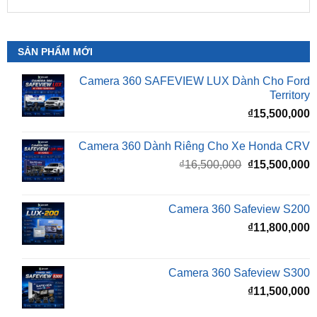
SẢN PHẨM MỚI
Camera 360 SAFEVIEW LUX Dành Cho Ford
Territory
₫
15,500,000
Camera 360 Dành Riêng Cho Xe Honda CRV
Giá
G
₫
16,500,000
₫
15,500,000
gốc
h
là:
t
₫16,500,000.
l
Camera 360 Safeview S200
₫
₫
11,800,000
Camera 360 Safeview S300
₫
11,500,000
Camera 360 SAFEVIEW S500