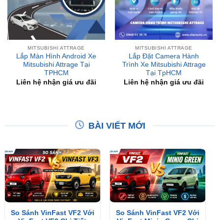
MITSUBISHI ATTRAGE
MITSUBISHI ATTRAGE
Lắp Màn Hình Android Xe
Lắp Đặt Camera Hành
Mitsubishi Attrage Tại
Trình Xe Mitsubishi Attrage
TPHCM
Tại TpHCM
Liên hệ nhận giá ưu đãi
Liên hệ nhận giá ưu đãi
BÀI VIẾT MỚI
So Sánh VinFast VF2 Với
So Sánh VinFast VF2 Với
VinFast VF3 Chi Tiết
VinFast Minio Green Chi
Tiết
XEM THÊM