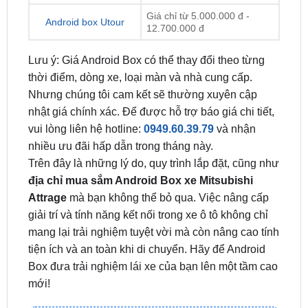
Lưu ý: Giá Android Box có thể thay đổi theo từng
thời điểm, dòng xe, loại màn và nhà cung cấp.
Nhưng chúng tôi cam kết sẽ thường xuyên cập
nhật giá chính xác. Để được hỗ trợ báo giá chi tiết,
vui lòng liên hệ hotline:
0949.60.39.79
và nhận
nhiều ưu đãi hấp dẫn trong tháng này.
Trên đây là những lý do, quy trình lắp đặt, cũng như
địa chỉ mua sắm Android Box xe Mitsubishi
Attrage
mà bạn không thể bỏ qua. Việc nâng cấp
giải trí và tính năng kết nối trong xe ô tô không chỉ
mang lại trải nghiệm tuyệt vời mà còn nâng cao tính
tiện ích và an toàn khi di chuyển. Hãy để Android
Box đưa trải nghiệm lái xe của bạn lên một tầm cao
mới!
ĐỊA CHỈ TỚI TRUNG TÂM PHỤ KIỆN Ô
TÔ - ĐỒ CHƠI TRANG TRÍ XE HƠI ZKAR