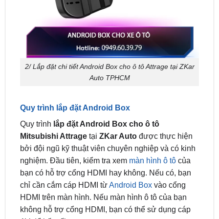
2/ Lắp đặt chi tiết Android Box cho ô tô Attrage tại ZKar
Auto TPHCM
Quy trình lắp đặt Android Box
Quy trình
lắp đặt Android Box cho ô tô
Mitsubishi Attrage
tại
ZKar Auto
được thực hiện
bởi đội ngũ kỹ thuật viên chuyên nghiệp và có kinh
nghiệm. Đầu tiên, kiểm tra xem
màn hình ô tô
của
bạn có hỗ trợ cổng HDMI hay không. Nếu có, bạn
chỉ cần cắm cáp HDMI từ
Android Box
vào cổng
HDMI trên màn hình. Nếu màn hình ô tô của bạn
không hỗ trợ cổng HDMI, bạn có thể sử dụng cáp
AV để kết nối.
Tùy chọn tính năng và phụ kiện đi kèm