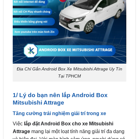
Địa Chỉ Gắn Android Box Xe Mitsubishi Attrage Uy Tín
Tại TPHCM
1/ Lý do bạn nên lắp Android Box
Mitsubishi Attrage
Tăng cường trải nghiệm giải trí trong xe
Việc
lắp đặt Android Box cho xe Mitsubishi
Attrage
mang lại một loạt tính năng giải trí đa dạng
và hiện đại. Với màn hình cảm ứng, người dùng có
thể truy cập vào ứng dụng giải trí yêu thích như
YouTube, Spotify, Netflix, và nhiều ứng dụng khác