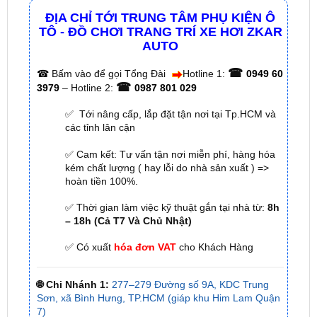
AUTO
☎
☎
Bấm vào để gọi Tổng Đài
Hotline 1:
0949 60
☎
3979
– Hotline 2:
0987 801 029
✅ Tới nâng cấp, lắp đặt tận nơi tại Tp.HCM và
các tỉnh lân cận
✅ Cam kết: Tư vấn tận nơi miễn phí, hàng hóa
kém chất lượng ( hay lỗi do nhà sản xuất ) =>
hoàn tiền 100%.
✅ Thời gian làm việc kỹ thuật gắn tại nhà từ:
8h
– 18h (Cả T7 Và Chủ Nhật)
✅ Có xuất
hóa đơn VAT
cho Khách Hàng
🌐 Chi Nhánh 1:
277–279 Đường số 9A, KDC Trung
Sơn, xã Bình Hưng, TP.HCM (giáp khu Him Lam Quận
7)
🌐 Chi Nhánh 2:
93 Trương Định, Phường Thủ Dầu
Một, Tp.HCM (Bình Dương cũ)