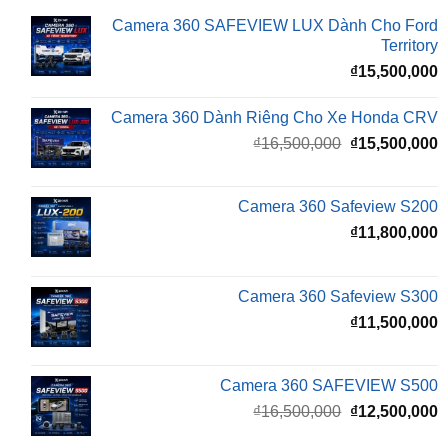
₫
15,500,000
Camera 360 Dành Riêng Cho Xe Honda CRV
Giá
G
₫
16,500,000
₫
15,500,000
gốc
h
là:
t
₫16,500,000.
l
Camera 360 Safeview S200
₫
₫
11,800,000
Camera 360 Safeview S300
₫
11,500,000
Camera 360 SAFEVIEW S500
Giá
G
₫
16,500,000
₫
12,500,000
gốc
h
là:
t
₫16,500,000.
l
Màn Hình Android TMAS 10.33 Inch Cho
₫
VinFast Minio Green