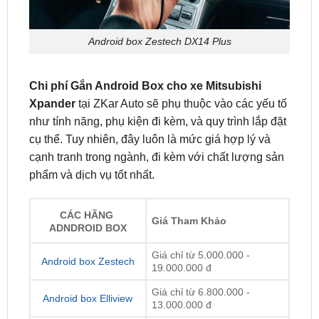
Android box Zestech DX14 Plus
Chi phí Gắn Android Box cho xe Mitsubishi
Xpander
tại ZKar Auto sẽ phụ thuộc vào các yếu tố
như tính năng, phụ kiện đi kèm, và quy trình lắp đặt
cụ thể. Tuy nhiên, đây luôn là mức giá hợp lý và
cạnh tranh trong ngành, đi kèm với chất lượng sản
phẩm và dịch vụ tốt nhất.
CÁC HÃNG
Giá Tham Khảo
ADNDROID BOX
Giá chỉ từ 5.000.000 -
Android box Zestech
19.000.000 đ
Giá chỉ từ 6.800.000 -
Android box Elliview
13.000.000 đ
Giá chỉ từ 6.900.000 -
Android box Vietmap
12.900.000 đ