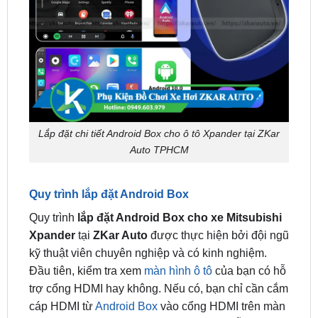
Lắp đặt chi tiết Android Box cho ô tô Xpander tại ZKar
Auto TPHCM
Quy trình lắp đặt Android Box
Quy trình
lắp đặt Android Box cho xe Mitsubishi
Xpander
tại
ZKar Auto
được thực hiện bởi đội ngũ
kỹ thuật viên chuyên nghiệp và có kinh nghiệm.
Đầu tiên, kiểm tra xem
màn hình ô tô
của bạn có hỗ
trợ cổng HDMI hay không. Nếu có, bạn chỉ cần cắm
cáp HDMI từ
Android Box
vào cổng HDMI trên màn
hình. Nếu màn hình ô tô của bạn không hỗ trợ cổng
HDMI, bạn có thể sử dụng cáp AV để kết nối.