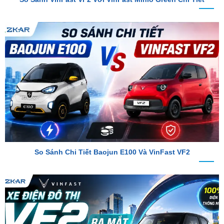
So Sánh Chi Tiết Baojun E100 Và VinFast VF2