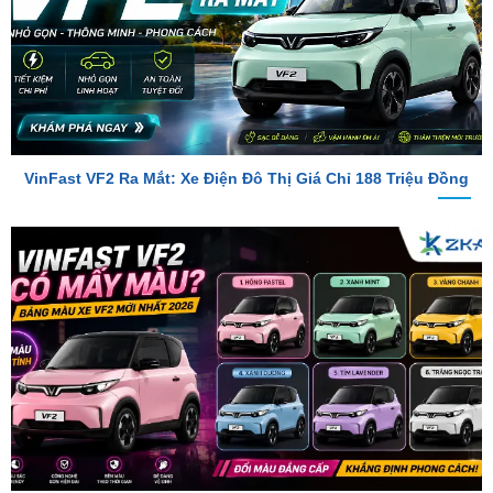
VinFast VF2 Ra Mắt: Xe Điện Đô Thị Giá Chỉ 188 Triệu Đồng
VinFast VF2 Có Mấy Màu? Bảng Màu Xe VF2 Mới Nhất 2026