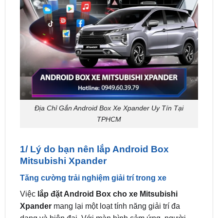
Địa Chỉ Gắn Android Box Xe Xpander Uy Tín Tại
TPHCM
1/ Lý do bạn nên lắp Android Box
Mitsubishi Xpander
Tăng cường trải nghiệm giải trí trong xe
Việc
lắp đặt Android Box cho xe Mitsubishi
Xpander
mang lại một loạt tính năng giải trí đa
dạng và hiện đại. Với màn hình cảm ứng, người
dùng có thể truy cập vào ứng dụng giải trí yêu thích
như YouTube, Spotify, Netflix, và nhiều ứng dụng