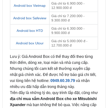
Giá chỉ từ 7.200.000 -
Android box Safeview
9.300.000 đ
Giá chỉ từ 6.300.000 -
Android box HTD
9.900.000 đ
Giá chỉ từ 5.000.000 đ -
Android box Utour
12.700.000 đ
Lưu ý: Giá Android Box có thể thay đổi theo từng
thời điểm, dòng xe, loại màn và nhà cung cấp.
Nhưng chúng tôi cam kết sẽ thường xuyên cập
nhật giá chính xác. Để được hỗ trợ báo giá chi tiết,
vui lòng liên hệ hotline:
0949.60.39.79
và nhận
nhiều ưu đãi hấp dẫn trong tháng này.
Trên đây là những lý do, quy trình lắp đặt, cũng như
địa chỉ mua sắm Android Box cho xe Mitsubishi
Xpander
mà bạn không thể bỏ qua. Việc nâng cấp
giải trí và tính năng kết nối trong xe ô tô không chỉ
mang lại trải nghiệm tuyệt vời mà còn nâng cao tính