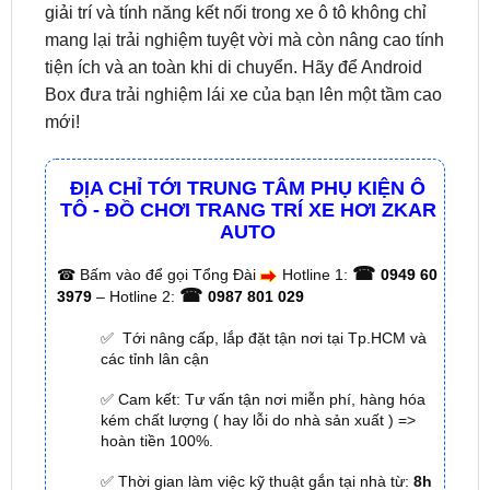
tiện ích và an toàn khi di chuyển. Hãy để Android
Box đưa trải nghiệm lái xe của bạn lên một tầm cao
mới!
ĐỊA CHỈ TỚI TRUNG TÂM PHỤ KIỆN Ô
TÔ - ĐỒ CHƠI TRANG TRÍ XE HƠI ZKAR
AUTO
☎
☎
Bấm vào để gọi Tổng Đài
Hotline 1:
0949 60
☎
3979
– Hotline 2:
0987 801 029
✅ Tới nâng cấp, lắp đặt tận nơi tại Tp.HCM và
các tỉnh lân cận
✅ Cam kết: Tư vấn tận nơi miễn phí, hàng hóa
kém chất lượng ( hay lỗi do nhà sản xuất ) =>
hoàn tiền 100%.
✅ Thời gian làm việc kỹ thuật gắn tại nhà từ:
8h
– 18h (Cả T7 Và Chủ Nhật)
✅ Có xuất
hóa đơn VAT
cho Khách Hàng