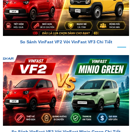
So Sánh VinFast VF2 Với VinFast VF3 Chi Tiết
So Sánh VinFast VF2 Với VinFast Minio Green Chi Tiết