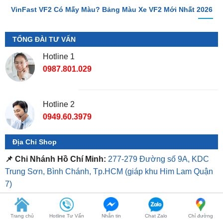
TỔNG ĐÀI TƯ VẤN
Hotline 1
0987.801.029
Hotline 2
0949.60.3979
Địa Chỉ Shop
📌 Chi Nhánh Hồ Chí Minh:
277-279 Đường số 9A, KDC
Trung Sơn, Bình Chánh, Tp.HCM
(giáp khu Him Lam Quận
7)
📌 Chi Nhánh Bình Dương:
93 Trương Định, P. Hiệp
Thành, TP. Thủ Dầu Một, Bình Dương
⏰ Mở Cửa 08h - 18h
Trang chủ
Hotline Tư Vấn
Nhắn tin
Chat Zalo
Chỉ đường