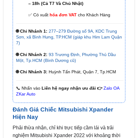
🌐 Chi Nhánh 1:
277–279 Đường số 9A, KDC Trung
Sơn, xã Bình Hưng, TP.HCM (giáp khu Him Lam Quận
7)
🌐 Chi Nhánh 2:
93 Trương Định, Phường Thủ Dầu
Một, Tp.HCM (Bình Dương cũ)
🌐 Chi Nhánh 3:
Huỳnh Tấn Phát, Quận 7, Tp.HCM
📞 Nhấn vào
Liên hệ ngay nhận ưu đãi 👉
Zalo OA
ZKar Auto
Đánh Giá Chiếc Mitsubishi Xpander
Hiện Nay
Phải thừa nhận, chỉ khi trực tiếp cầm lái và trải
nghiệm Mitsubishi Xpander 2022 với khoảng thời
gian đủ dài và quãng đường đủ lớn, người dùng
mới thực sự cảm nhận được hết những “cái hay”,