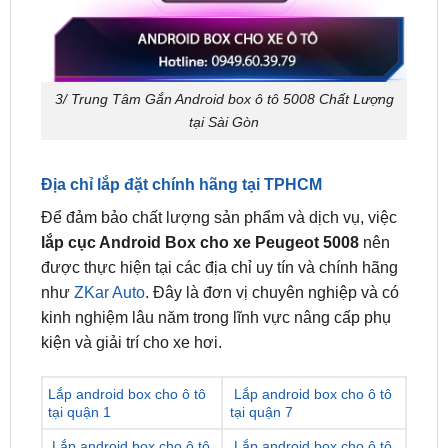
3/ Trung Tâm Gắn Android box ô tô 5008 Chất Lượng
tại Sài Gòn
Địa chỉ lắp đặt chính hãng tại TPHCM
Để đảm bảo chất lượng sản phẩm và dịch vụ, việc
lắp cục Android Box cho xe Peugeot 5008
nên
được thực hiện tại các địa chỉ uy tín và chính hãng
như
ZKar Auto
. Đây là đơn vị chuyên nghiệp và có
kinh nghiệm lâu năm trong lĩnh vực nâng cấp phụ
kiện và giải trí cho xe hơi.
Lắp android box cho ô tô
Lắp android box cho ô tô
tại quận 1
tại quận 7
Lắp android box cho ô tô
Lắp android box cho ô tô
tại quận 2
tại quận 8
Lắp android box cho ô tô
Lắp android box cho ô tô