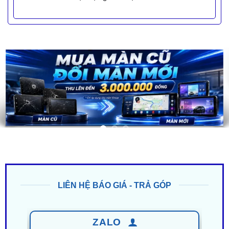
LIÊN HỆ BÁO GIÁ - TRẢ GÓP
ZALO