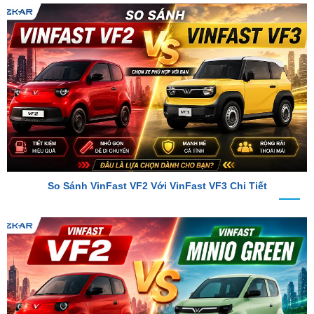
So Sánh VinFast VF2 Với VinFast VF3 Chi Tiết