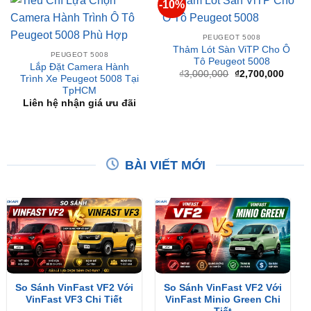
PEUGEOT 5008
Thảm Lót Sàn ViTP Cho Ô
PEUGEOT 5008
Tô Peugeot 5008
Lắp Đặt Camera Hành
Giá
Giá
₫
3,000,000
₫
2,700,000
Trình Xe Peugeot 5008 Tại
gốc
hiện
TpHCM
là:
tại
₫3,000,000.
là:
Liên hệ nhận giá ưu đãi
₫2,70
BÀI VIẾT MỚI
So Sánh VinFast VF2 Với
So Sánh VinFast VF2 Với
VinFast VF3 Chi Tiết
VinFast Minio Green Chi
Tiết
XEM THÊM
XEM THÊM