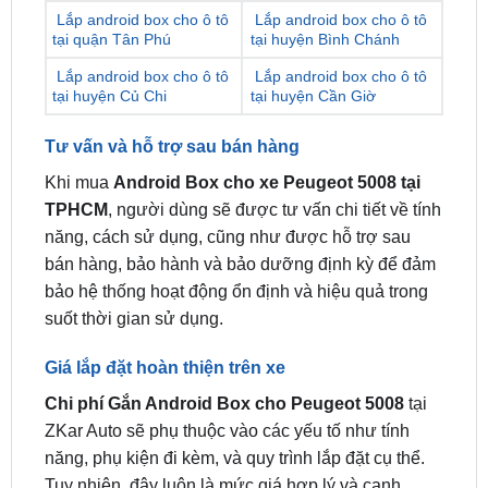
Lắp android box cho ô tô
Lắp android box cho ô tô
tại huyện Củ Chi
tại huyện Cần Giờ
Tư vấn và hỗ trợ sau bán hàng
Khi mua
Android Box cho xe Peugeot 5008 tại
TPHCM
, người dùng sẽ được tư vấn chi tiết về tính
năng, cách sử dụng, cũng như được hỗ trợ sau
bán hàng, bảo hành và bảo dưỡng định kỳ để đảm
bảo hệ thống hoạt động ổn định và hiệu quả trong
suốt thời gian sử dụng.
Giá lắp đặt hoàn thiện trên xe
Chi phí Gắn Android Box cho Peugeot 5008
tại
ZKar Auto sẽ phụ thuộc vào các yếu tố như tính
năng, phụ kiện đi kèm, và quy trình lắp đặt cụ thể.
Tuy nhiên, đây luôn là mức giá hợp lý và cạnh
tranh trong ngành, đi kèm với chất lượng sản phẩm
và dịch vụ tốt nhất.