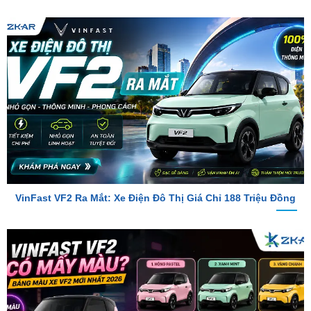
VinFast VF2 Ra Mắt: Xe Điện Đô Thị Giá Chỉ 188 Triệu Đồng