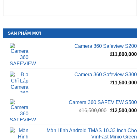
SẢN PHẨM MỚI
Camera 360 Safeview S200
₫
11,800,000
Camera 360 Safeview S300
₫
11,500,000
Camera 360 SAFEVIEW S500
Giá
G
₫
16,500,000
₫
12,500,000
gốc
h
là:
t
₫16,500,000.
l
Màn Hình Android TMAS 10.33 Inch Cho
₫
VinFast Minio Green
₫
8,000,000