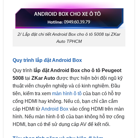
2/ Lắp đặt chi tiết Android Box cho ô tô 5008 tại ZKar
Auto TPHCM
Quy trình lắp đặt Android Box
Quy trình
lắp đặt Android Box cho ô tô Peugeot
5008
tại
ZKar Auto
được thực hiện bởi đội ngũ kỹ
thuật viên chuyên nghiệp và có kinh nghiệm. Đầu
tiên, kiểm tra xem
màn hình ô tô
của bạn có hỗ trợ
cổng HDMI hay không. Nếu có, bạn chỉ cần cắm
cáp HDMI từ
Android Box
vào cổng HDMI trên màn
hình. Nếu màn hình ô tô của bạn không hỗ trợ cổng
HDMI, bạn có thể sử dụng cáp AV để kết nối.
Tùy chọn tính năng và phụ kiện đi kèm
Khi
lắp Android Box cho xe 5008
, người dùng có