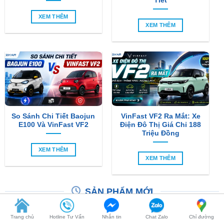
So Sánh Chi Tiết Baojun
VinFast VF2 Ra Mắt: Xe
E100 Và VinFast VF2
Điện Đô Thị Giá Chỉ 188
Triệu Đồng
XEM THÊM
XEM THÊM
SẢN PHẨM MỚI
Trang chủ
Hotline Tư Vấn
Nhắn tin
Chat Zalo
Chỉ đường