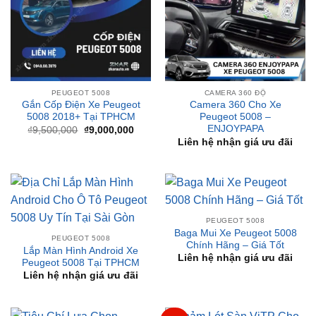
PEUGEOT 5008
CAMERA 360 ĐỘ
Gắn Cốp Điện Xe Peugeot
Camera 360 Cho Xe
5008 2018+ Tại TPHCM
Peugeot 5008 –
ENJOYPAPA
Giá
Giá
₫
9,500,000
₫
9,000,000
gốc
hiện
Liên hệ nhận giá ưu đãi
là:
tại
₫9,500,000.
là:
₫9,000,000.
PEUGEOT 5008
Baga Mui Xe Peugeot 5008
PEUGEOT 5008
Chính Hãng – Giá Tốt
Lắp Màn Hình Android Xe
Liên hệ nhận giá ưu đãi
Peugeot 5008 Tại TPHCM
Liên hệ nhận giá ưu đãi
-10%