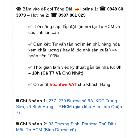
✅ Tới nâng cấp, lắp đặt tận nơi tại Tp.HCM và
các tỉnh lân cận
✅ Cam kết: Tư vấn tận nơi miễn phí, hàng hóa
kém chất lượng ( hay lỗi do nhà sản xuất ) =>
hoàn tiền 100%.
✅ Thời gian làm việc kỹ thuật gắn tại nhà từ:
8h
– 18h (Cả T7 Và Chủ Nhật)
✅ Có xuất
hóa đơn VAT
cho Khách Hàng
🌐 Chi Nhánh 1:
277–279 Đường số 9A, KDC Trung
Sơn, xã Bình Hưng, TP.HCM (giáp khu Him Lam Quận
7)
🌐 Chi Nhánh 2:
93 Trương Định, Phường Thủ Dầu
Một, Tp.HCM (Bình Dương cũ)
🌐 Chi Nhánh 3:
Huỳnh Tấn Phát, Quận 7, Tp.HCM