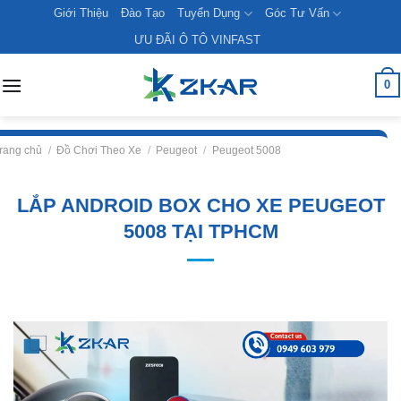
Skip
Giới Thiệu
Đào Tạo
Tuyển Dụng
Góc Tư Vấn
to
ƯU ĐÃI Ô TÔ VINFAST
content
0
rang chủ
/
Đồ Chơi Theo Xe
/
Peugeot
/
Peugeot 5008
LẮP ANDROID BOX CHO XE PEUGEOT
5008 TẠI TPHCM