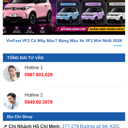
VinFast VF2 Có Mấy Màu? Bảng Màu Xe VF2 Mới Nhất 2026
TỔNG ĐÀI TƯ VẤN
Hotline 1
0987.801.029
Hotline 2
0949.60.3979
Địa Chỉ Shop
📌 Chi Nhánh Hồ Chí Minh:
277-279 Đường số 9A, KDC
Trung Sơn, Bình Chánh, Tp.HCM
(giáp khu Him Lam Quận
7)