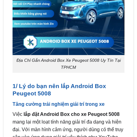
Địa Chỉ Gắn Android Box Xe Peugeot 5008 Uy Tín Tại
TPHCM
1/ Lý do bạn nên lắp Android Box
Peugeot 5008
Tăng cường trải nghiệm giải trí trong xe
Việc
lắp đặt Android Box cho xe Peugeot 5008
mang lại một loạt tính năng giải trí đa dạng và hiện
đại. Với màn hình cảm ứng, người dùng có thể truy
cập vào ứng dụng giải trí yêu thích như YouTube,
Spotify, Netflix, và nhiều ứng dụng khác thông qua
kết nối internet. Điều này giúp tạo ra không gian