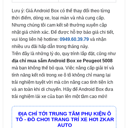
thời điểm, dòng xe, loại màn và nhà cung cấp.
Nhưng chúng tôi cam kết sẽ thường xuyên cập
nhật giá chính xác. Để được hỗ trợ báo giá chi tiết,
vui lòng liên hệ hotline:
0949.60.39.79
và nhận
nhiều ưu đãi hấp dẫn trong tháng này.
Trên đây là những lý do, quy trình lắp đặt, cũng như
địa chỉ mua sắm Android Box xe Peugeot 5008
mà bạn không thể bỏ qua. Việc nâng cấp giải trí và
tính năng kết nối trong xe ô tô không chỉ mang lại
trải nghiệm tuyệt vời mà còn nâng cao tính tiện ích
và an toàn khi di chuyển. Hãy để Android Box đưa
trải nghiệm lái xe của bạn lên một tầm cao mới!
ĐỊA CHỈ TỚI TRUNG TÂM PHỤ KIỆN Ô
TÔ - ĐỒ CHƠI TRANG TRÍ XE HƠI ZKAR
AUTO
☎
☎
Bấm vào để gọi Tổng Đài
Hotline 1:
0949 60
☎
3979
– Hotline 2:
0987 801 029