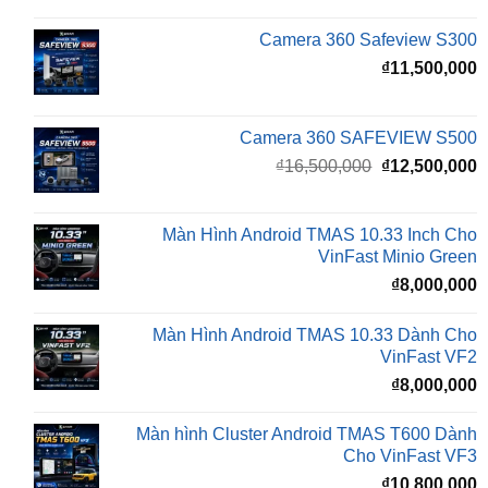
₫
11,500,000
Camera 360 SAFEVIEW S500
Giá
G
₫
16,500,000
₫
12,500,000
gốc
h
là:
t
₫16,500,000.
l
Màn Hình Android TMAS 10.33 Inch Cho
₫
VinFast Minio Green
₫
8,000,000
Màn Hình Android TMAS 10.33 Dành Cho
VinFast VF2
₫
8,000,000
Màn hình Cluster Android TMAS T600 Dành
Cho VinFast VF3
₫
10,800,000
BÀI VIẾT MỚI