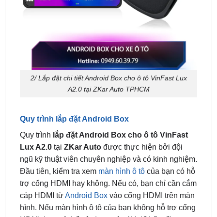
2/ Lắp đặt chi tiết Android Box cho ô tô VinFast Lux
A2.0 tại ZKar Auto TPHCM
Quy trình lắp đặt Android Box
Quy trình
lắp đặt Android Box cho ô tô VinFast
Lux A2.0
tại
ZKar Auto
được thực hiện bởi đội
ngũ kỹ thuật viên chuyên nghiệp và có kinh nghiệm.
Đầu tiên, kiểm tra xem
màn hình ô tô
của bạn có hỗ
trợ cổng HDMI hay không. Nếu có, bạn chỉ cần cắm
cáp HDMI từ
Android Box
vào cổng HDMI trên màn
hình. Nếu màn hình ô tô của bạn không hỗ trợ cổng
HDMI, bạn có thể sử dụng cáp AV để kết nối.
Tùy chọn tính năng và phụ kiện đi kèm