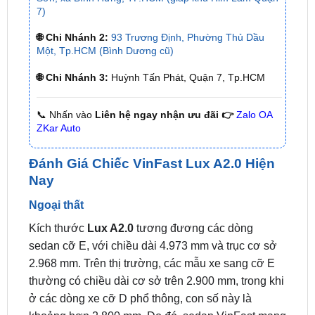
🌐 Chi Nhánh 2:
93 Trương Định, Phường Thủ Dầu
Một, Tp.HCM (Bình Dương cũ)
🌐 Chi Nhánh 3:
Huỳnh Tấn Phát, Quận 7, Tp.HCM
📞 Nhấn vào
Liên hệ ngay nhận ưu đãi 👉
Zalo OA
ZKar Auto
Đánh Giá Chiếc VinFast Lux A2.0 Hiện
Nay
Ngoại thất
Kích thước
Lux A2.0
tương đương các dòng
sedan cỡ E, với chiều dài 4.973 mm và trục cơ sở
2.968 mm. Trên thị trường, các mẫu xe sang cỡ E
thường có chiều dài cơ sở trên 2.900 mm, trong khi
ở các dòng xe cỡ D phổ thông, con số này là
khoảng hơn 2.800 mm. Do đó, sedan VinFast mang
đến cảm giác trường xe khi nhìn ngang.
Mẫu sedan cho khả năng tăng tốc tốt hơn SUV, bởi