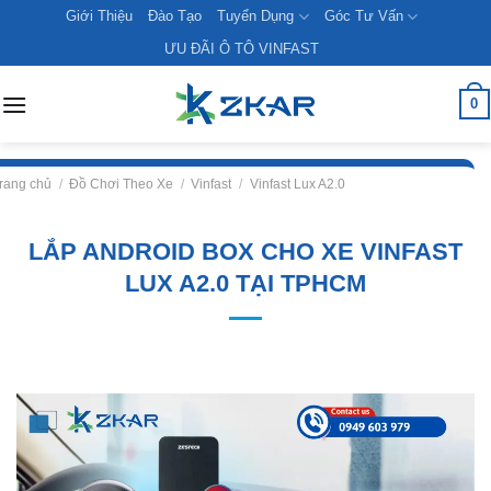
Skip
Giới Thiệu
Đào Tạo
Tuyển Dụng
Góc Tư Vấn
to
ƯU ĐÃI Ô TÔ VINFAST
content
0
rang chủ
/
Đồ Chơi Theo Xe
/
Vinfast
/
Vinfast Lux A2.0
LẮP ANDROID BOX CHO XE VINFAST
LUX A2.0 TẠI TPHCM