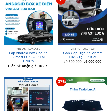
VINFAST LUX A2.0
VINFAST LUX A2.0
Lắp Android Box Cho Xe
Gắn Cốp Điện Xe Vinfast
Vinfast LUX A2.0 Tại
Lux A Tại TPHCM
TPHCM
Giá
Giá
₫
9,500,000
₫
9,000,000
gốc
hiện
Liên hệ nhận giá ưu đãi
là:
tại
₫9,500,000.
là:
₫9,00
-37%