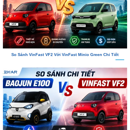
So Sánh VinFast VF2 Với VinFast Minio Green Chi Tiết
So Sánh Chi Tiết Baojun E100 Và VinFast VF2