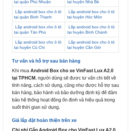
tại quận Bình Thạnh
tại huyện Hóc Môn
Lắp android box cho ô tô
Lắp android box cho ô tô
tại quận Tân Phú
tại huyện Bình Chánh
Lắp android box cho ô tô
Lắp android box cho ô tô
tại huyện Củ Chi
tại huyện Cần Giờ
Tư vấn và hỗ trợ sau bán hàng
Khi mua
Android Box cho xe VinFast Lux A2.0
tại TPHCM
, người dùng sẽ được tư vấn chi tiết về
tính năng, cách sử dụng, cũng như được hỗ trợ sau
bán hàng, bảo hành và bảo dưỡng định kỳ để đảm
bảo hệ thống hoạt động ổn định và hiệu quả trong
suốt thời gian sử dụng.
Giá lắp đặt hoàn thiện trên xe
Chi phí Gắn Android Box cho VinFast Lux A2.0
tại ZKar Auto sẽ phụ thuộc vào các yếu tố như tính
năng, phụ kiện đi kèm, và quy trình lắp đặt cụ thể.