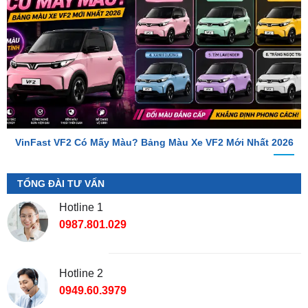
VinFast VF2 Có Mấy Màu? Bảng Màu Xe VF2 Mới Nhất 2026
TỔNG ĐÀI TƯ VẤN
Hotline 1
0987.801.029
Hotline 2
0949.60.3979
Địa Chỉ Shop