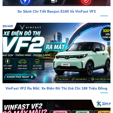
VinFast VF2 Ra Mắt: Xe Điện Đô Thị Giá Chỉ 188 Triệu Đồng