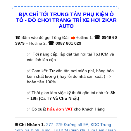
TÔ - ĐỒ CHƠI TRANG TRÍ XE HƠI ZKAR
AUTO
☎
☎
Bấm vào để gọi Tổng Đài
Hotline 1:
0949 60
☎
3979
– Hotline 2:
0987 801 029
✅ Tới nâng cấp, lắp đặt tận nơi tại Tp.HCM và
các tỉnh lân cận
✅ Cam kết: Tư vấn tận nơi miễn phí, hàng hóa
kém chất lượng ( hay lỗi do nhà sản xuất ) =>
hoàn tiền 100%.
✅ Thời gian làm việc kỹ thuật gắn tại nhà từ:
8h
– 18h (Cả T7 Và Chủ Nhật)
✅ Có xuất
hóa đơn VAT
cho Khách Hàng
🌐 Chi Nhánh 1:
277–279 Đường số 9A, KDC Trung
Sơn, xã Bình Hưng, TP.HCM (giáp khu Him Lam Quận
7)