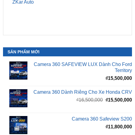
SẢN PHẨM MỚI
Camera 360 SAFEVIEW LUX Dành Cho Ford
Territory
₫
15,500,000
Camera 360 Dành Riêng Cho Xe Honda CRV
Giá
G
₫
16,500,000
₫
15,500,000
gốc
h
là:
t
₫16,500,000.
l
Camera 360 Safeview S200
₫
₫
11,800,000
Camera 360 Safeview S300