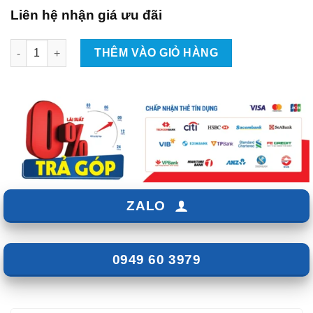
Liên hệ nhận giá ưu đãi
Lắp Android Box Cho Xe VinFast Lux A2.0 Tại TpHCM số lượng
THÊM VÀO GIỎ HÀNG
ZALO
0949 60 3979