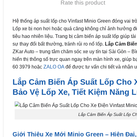
Rate this product
Hệ thống áp suất lốp cho Vinfast Minio Green đóng vai tr
Lốp xe bị non hơi hoặc quá căng không chỉ ảnh hưởng đ
tiêu hao nhiên liệu. Trang bị cảm biến áp suất lốp giúp tài
sự thay đổi bất thường, tránh rủi ro nổ lốp.
Lắp Cảm Biến
ZKar Auto – trung tâm chăm sóc xe uy tín tại Sài Gòn – 
hiển thị thông số trực quan ngay trên màn hình xe, giúp b
60 3979 hoặc
ZALO OA
để được tư vấn chi tiết và nhận 
Lắp Cảm Biến Áp Suất Lốp Cho Xe
Bảo Vệ Lốp Xe, Tiết Kiệm Năng 
Lắp Cảm Biến Áp Suất Lốp Cho
Giới Thiệu Xe Mới Minio Green – Hiện Đại