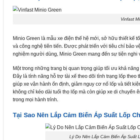
Vinfast M
Minio Green là mẫu xe điện thế hệ mới, sở hữu thiết kế 
và công nghệ tiên tiến. Được phát triển với tiêu chí bảo v
nghiệm người dùng, Minio Green mang đến sự tiện nghi và
Một trong những trang bị quan trọng giúp tối ưu khả năng
Đây là tính năng hỗ trợ tài xế theo dõi tình trạng lốp the
giúp xe vận hành ổn định, giảm nguy cơ nổ lốp và tiết ki
không chỉ kéo dài tuổi thọ lốp mà còn giúp xe di chuyể
trong mọi hành trình.
Tại Sao Nên Lắp Cảm Biến Áp Suất Lốp Ch
Lý Do Nên Lắp Cảm Biến Áp Suất Lố