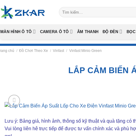
Skip
Tìm
to
kiếm:
content
MÀN HÌNH Ô TÔ
CAMERA Ô TÔ
ÂM THANH
ĐỘ ĐÈN
BỌC
rang chủ
/
Đồ Chơi Theo Xe
/
Vinfast
/
Vinfast Minio Green
LẮP CẢM BIẾN 
Lưu ý: Bảng giá, hình ảnh, thông số kỹ thuật và quà tặng có th
Vui lòng liên hê trực tiếp để được tư vấn chính xác và phù h