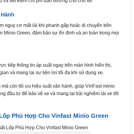
ốp và tiết kiệm chi phí bảo dưỡng cho chủ xe.
n Hành
m nguy cơ mất lái khi phanh gấp hoặc di chuyển trên
ện Minio Green, đảm bảo sự ổn định và an toàn trong mọi
rực tiếp thông tin áp suất ngay trên màn hình hiển thị,
gian và mang lại sự tiện lợi tối đa khi sử dụng xe.
 mà còn tối ưu hiệu suất vận hành, giúp VinFast minio
ng đầu tư để bảo vệ xe và mang lại trải nghiệm lái xe tốt
Lốp Phù Hợp Cho Vinfast Minio Green