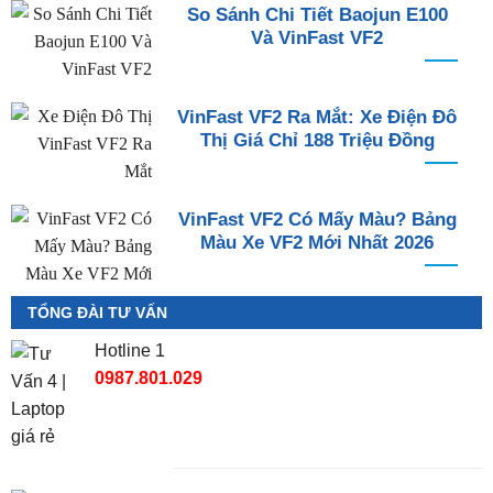
So Sánh Chi Tiết Baojun E100
Và VinFast VF2
VinFast VF2 Ra Mắt: Xe Điện Đô
Thị Giá Chỉ 188 Triệu Đồng
VinFast VF2 Có Mấy Màu? Bảng
Màu Xe VF2 Mới Nhất 2026
TỔNG ĐÀI TƯ VẤN
Hotline 1
0987.801.029