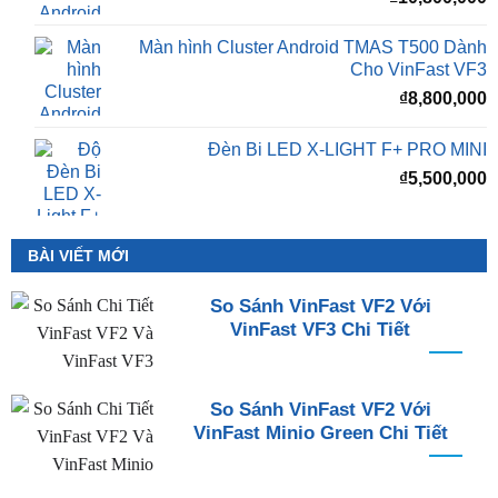
Màn hình Cluster Android TMAS T500 Dành
Cho VinFast VF3
₫
8,800,000
Đèn Bi LED X-LIGHT F+ PRO MINI
₫
5,500,000
BÀI VIẾT MỚI
So Sánh VinFast VF2 Với
VinFast VF3 Chi Tiết
So Sánh VinFast VF2 Với
VinFast Minio Green Chi Tiết