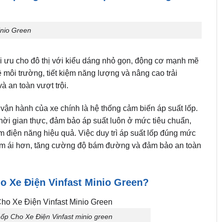
inio Green
tối ưu cho đô thị với kiểu dáng nhỏ gọn, động cơ mạnh mẽ
ệ môi trường, tiết kiệm năng lượng và nâng cao trải
 an toàn vượt trội.
 vận hành của xe chính là hệ thống cảm biến áp suất lốp.
o thời gian thực, đảm bảo áp suất luôn ở mức tiêu chuẩn,
ệm điện năng hiệu quả. Việc duy trì áp suất lốp đúng mức
n êm ái hơn, tăng cường độ bám đường và đảm bảo an toàn
o Xe Điện Vinfast Minio Green?
p Cho Xe Điện Vinfast minio green