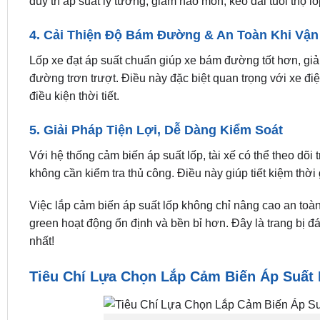
duy trì áp suất lý tưởng, giảm hao mòn, kéo dài tuổi thọ l
4. Cải Thiện Độ Bám Đường & An Toàn Khi Vậ
Lốp xe đạt áp suất chuẩn giúp xe bám đường tốt hơn, giả
đường trơn trượt. Điều này đặc biệt quan trọng với xe đi
điều kiện thời tiết.
5. Giải Pháp Tiện Lợi, Dễ Dàng Kiểm Soát
Với hệ thống cảm biến áp suất lốp, tài xế có thể theo dõi t
không cần kiểm tra thủ công. Điều này giúp tiết kiệm thời 
Việc lắp cảm biến áp suất lốp không chỉ nâng cao an toàn
green hoạt động ổn định và bền bỉ hơn. Đây là trang bị đá
nhất!
Tiêu Chí Lựa Chọn Lắp Cảm Biến Áp Suất 