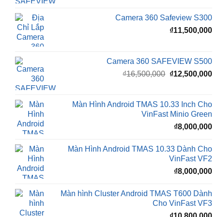
Camera 360 Safeview S300
₫
11,500,000
Camera 360 SAFEVIEW S500
Giá
G
₫
16,500,000
₫
12,500,000
gốc
h
là:
t
₫16,500,000.
l
Màn Hình Android TMAS 10.33 Inch Cho
₫
VinFast Minio Green
₫
8,000,000
Màn Hình Android TMAS 10.33 Dành Cho
VinFast VF2
₫
8,000,000
Màn hình Cluster Android TMAS T600 Dành
Cho VinFast VF3
₫
10,800,000