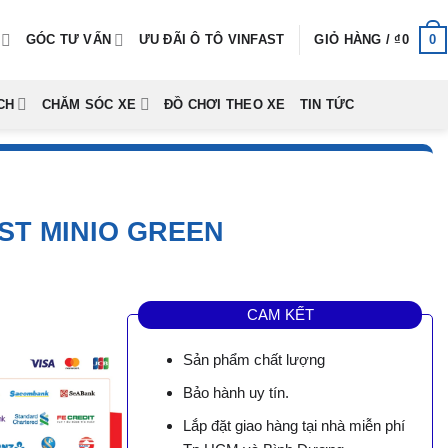
0
GÓC TƯ VẤN
ƯU ĐÃI Ô TÔ VINFAST
GIỎ HÀNG /
₫
0
CH
CHĂM SÓC XE
ĐỒ CHƠI THEO XE
TIN TỨC
ST MINIO GREEN
CAM KẾT
Sản phẩm chất lượng
Bảo hành uy tín.
Lắp đặt giao hàng tại nhà miễn phí