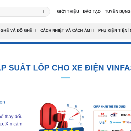
GIỚI THIỆU
ĐÀO TẠO
TUYỂN DỤNG
 GHẾ VÀ ĐỘ GHẾ
CÁCH NHIỆT VÀ CÁCH ÂM
PHỤ KIỆN TIỆN Í
ÁP SUẤT LỐP CHO XE ĐIỆN VINFA
ể thay đổi.
ợp. Xin cảm