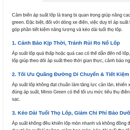
Cảm biến áp suất lốp là trang bị quan trọng giúp nâng ca
green. Đặc biệt, đối với dòng xe điện, việc duy trì áp su
góp phần tiết kiệm năng lượng và kéo dài tuổi thọ lốp.
1. Cảnh Báo Kịp Thời, Tránh Rủi Ro Nổ Lốp
Áp suất lốp quá thấp hoặc quá cao có thể dẫn đến nổ lốp,
lốp giúp theo dõi áp suất theo thời gian thực, cảnh báo ng
2. Tối Ưu Quãng Đường Di Chuyển & Tiết Kiệ
Áp suất lốp không đạt chuẩn làm tăng lực cản lăn, khiến x
đúng áp suất, Minio Green có thể tối ưu mức tiêu thụ đi
sạc.
3. Kéo Dài Tuổi Thọ Lốp, Giảm Chi Phí Bảo Dư
Áp suất không đều khiến lốp mòn nhanh và không đồng đều