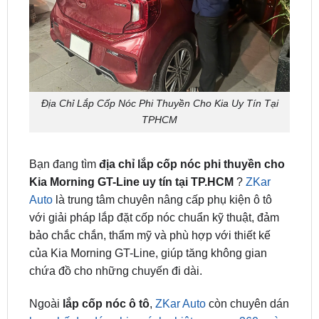
Địa Chỉ Lắp Cốp Nóc Phi Thuyền Cho Kia Uy Tín Tại
TPHCM
Bạn đang tìm
địa chỉ lắp cốp nóc phi thuyền cho
Kia Morning GT-Line uy tín tại TP.HCM
?
ZKar
Auto
là trung tâm chuyên nâng cấp phụ kiện ô tô
với giải pháp lắp đặt cốp nóc chuẩn kỹ thuật, đảm
bảo chắc chắn, thẩm mỹ và phù hợp với thiết kế
của Kia Morning GT-Line, giúp tăng không gian
chứa đồ cho những chuyến đi dài.
Ngoài
lắp cốp nóc ô tô
,
ZKar Auto
còn chuyên dán
bọc ghế da
,
dán phim cách nhiệt
,
camera 360
,
màn
hình android.
.. nhiều phụ kiện cao cấp khác, mang