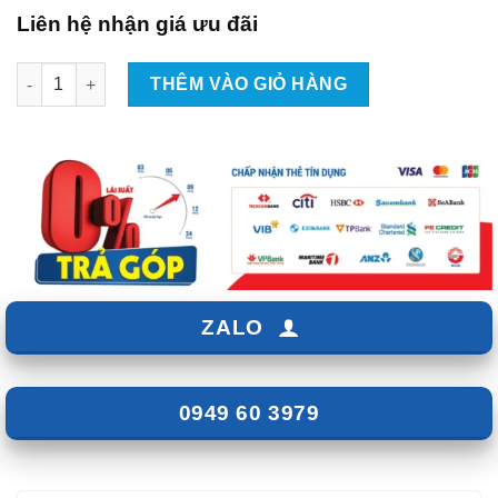
Liên hệ nhận giá ưu đãi
Lắp Cốp Nóc Phi Thuyền Cho Kia Morning GT-Line số lượng
THÊM VÀO GIỎ HÀNG
ZALO
0949 60 3979