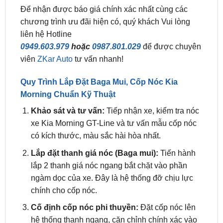
liên hệ Hotline
0949.603.979
hoặc
0987.801.029
để được chuyên
viên
ZKar Auto
tư vấn nhanh!
Quy Trình Lắp Đặt Baga Mui, Cốp Nóc Kia
Morning Chuẩn Kỹ Thuật
Khảo sát và tư vấn:
Tiếp nhận xe, kiểm tra nóc
xe Kia Morning GT-Line và tư vấn mẫu cốp nóc
có kích thước, màu sắc hài hòa nhất.
Lắp đặt thanh giá nóc (Baga mui):
Tiến hành
lắp 2 thanh giá nóc ngang bắt chặt vào phần
ngàm dọc của xe. Đây là hệ thống đỡ chịu lực
chính cho cốp nóc.
Cố định cốp nóc phi thuyền:
Đặt cốp nóc lên
hệ thống thanh ngang, căn chỉnh chính xác vào
tâm xe để đảm bảo tính thẩm mỹ và tính khí động
học. Sau đó cố định bằng các chốt khóa chuyên