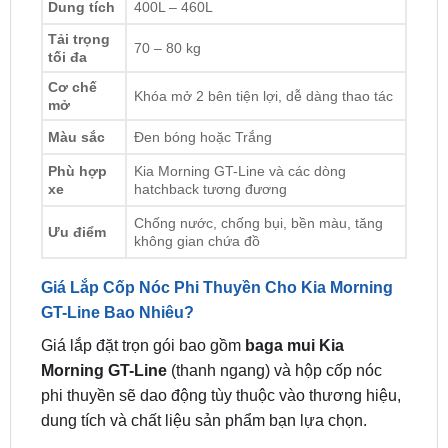
tối đa
Cơ chế
Khóa mở 2 bên tiện lợi, dễ dàng thao tác
mở
Màu sắc
Đen bóng hoặc Trắng
Phù hợp
Kia Morning GT-Line và các dòng
xe
hatchback tương đương
Chống nước, chống bụi, bền màu, tăng
Ưu điểm
không gian chứa đồ
Giá Lắp Cốp Nóc Phi Thuyền Cho Kia Morning
GT-Line Bao Nhiêu?
Giá lắp đặt trọn gói bao gồm
baga mui Kia
Morning GT-Line
(thanh ngang) và hộp cốp nóc
phi thuyền sẽ dao động tùy thuộc vào thương hiệu,
dung tích và chất liệu sản phẩm bạn lựa chọn.
Để nhận được báo giá chính xác nhất cùng các
chương trình ưu đãi hiện có, quý khách Vui lòng