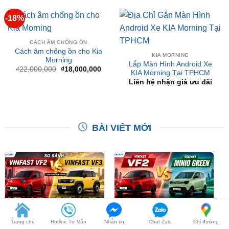
CÁCH ÂM CHỐNG ỒN
Cách âm chống ồn cho Kia
KIA MORNING
Morning
Lắp Màn Hình Android Xe
Giá
Giá
₫
22,000,000
₫
18,000,000
KIA Morning Tại TPHCM
gốc
hiện
là:
tại
Liên hệ nhận giá ưu đãi
₫22,000,000.
là:
₫18,000,000.
BÀI VIẾT MỚI
So Sánh VinFast VF2 Với
So Sánh VinFast VF2 Với
VinFast VF3 Chi Tiết
VinFast Minio Green Chi
Tiết
Trang chủ
Hotline Tư Vấn
Nhắn tin
Chat Zalo
Chỉ đường
XEM THÊM