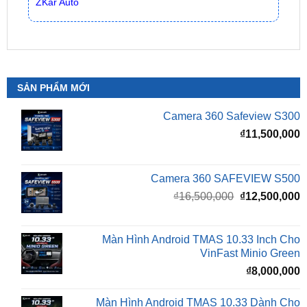
SẢN PHẨM MỚI
Camera 360 Safeview S300
₫
11,500,000
Camera 360 SAFEVIEW S500
Giá
G
₫
16,500,000
₫
12,500,000
gốc
h
là:
t
₫16,500,000.
l
Màn Hình Android TMAS 10.33 Inch Cho
₫
VinFast Minio Green
₫
8,000,000
Màn Hình Android TMAS 10.33 Dành Cho
VinFast VF2
₫
8,000,000