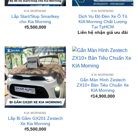
Lắp Start/Stop Smartkey
Dịch Vụ Độ Đèn Xe Ô Tô
cho Kia Morning
KIA Morning Chất Lượng
Tại TpHCM
₫
5,500,000
Liên hệ nhận giá ưu đãi
KIA MORNING
Gắn Màn Hình Zestech
ZX10+ Bản Tiêu Chuẩn Xe
KIA Morning
₫
14,900,000
KIA MORNING
Lắp Bi Gầm GX201 Zestech
Xe Kia Morning
₫
5,500,000
-18%