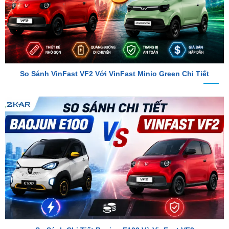
So Sánh VinFast VF2 Với VinFast Minio Green Chi Tiết
So Sánh Chi Tiết Baojun E100 Và VinFast VF2