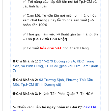
✅ Cam kết: Tư vấn tận nơi miễn phí, hàng hóa
kém chất lượng ( hay lỗi do nhà sản xuất ) =>
hoàn tiền 100%.
✅ Thời gian làm việc kỹ thuật gắn tại nhà từ:
8h
– 18h (Cả T7 Và Chủ Nhật)
✅ Có xuất
hóa đơn VAT
cho Khách Hàng
🌐 Chi Nhánh 1:
277–279 Đường số 9A, KDC Trung
Sơn, xã Bình Hưng, TP.HCM (giáp khu Him Lam Quận
7)
🌐 Chi Nhánh 2:
93 Trương Định, Phường Thủ Dầu
Một, Tp.HCM (Bình Dương cũ)
🌐 Chi Nhánh 3:
Huỳnh Tấn Phát, Quận 7, Tp.HCM
📞 Nhấn vào
Liên hệ ngay nhận ưu đãi 👉
Zalo OA
ZKar Auto