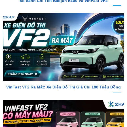
VinFast VF2 Ra Mắt: Xe Điện Đô Thị Giá Chỉ 188 Triệu Đồng