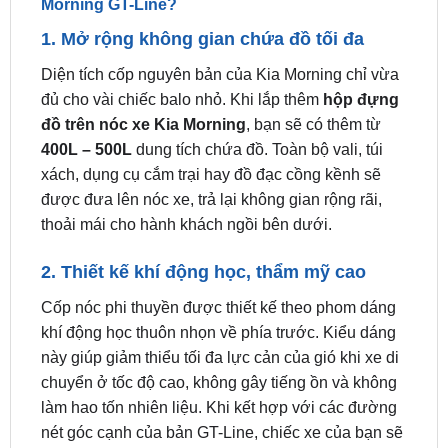
Diện tích cốp nguyên bản của Kia Morning chỉ vừa
đủ cho vài chiếc balo nhỏ. Khi lắp thêm
hộp đựng
đồ trên nóc xe Kia Morning
, bạn sẽ có thêm từ
400L – 500L
dung tích chứa đồ. Toàn bộ vali, túi
xách, dụng cụ cắm trại hay đồ đạc cồng kềnh sẽ
được đưa lên nóc xe, trả lại không gian rộng rãi,
thoải mái cho hành khách ngồi bên dưới.
2. Thiết kế khí động học, thẩm mỹ cao
Cốp nóc phi thuyền được thiết kế theo phom dáng
khí động học thuôn nhọn về phía trước. Kiểu dáng
này giúp giảm thiểu tối đa lực cản của gió khi xe di
chuyển ở tốc độ cao, không gây tiếng ồn và không
làm hao tốn nhiên liệu. Khi kết hợp với các đường
nét góc cạnh của bản GT-Line, chiếc xe của bạn sẽ
trông giống như một chiếc SUV thu nhỏ, vô cùng
phong cách và mạnh mẽ.