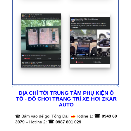
ĐỊA CHỈ TỚI TRUNG TÂM PHỤ KIỆN Ô
TÔ - ĐỒ CHƠI TRANG TRÍ XE HƠI ZKAR
AUTO
☎
☎
Bấm vào để gọi Tổng Đài
Hotline 1:
0949 60
☎
3979
– Hotline 2:
0987 801 029
✅ Tới nâng cấp, lắp đặt tận nơi tại Tp.HCM và
các tỉnh lân cận