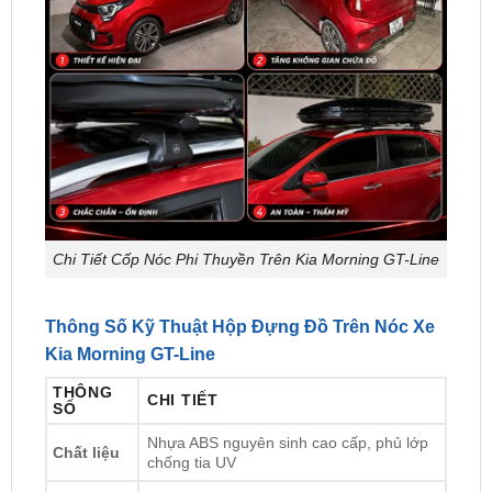
Chi Tiết Cốp Nóc Phi Thuyền Trên Kia Morning GT-Line
Thông Số Kỹ Thuật Hộp Đựng Đồ Trên Nóc Xe
Kia Morning GT-Line
THÔNG
CHI TIẾT
SỐ
Nhựa ABS nguyên sinh cao cấp, phủ lớp
Chất liệu
chống tia UV
Dung tích
400L – 460L
Tải trọng
70 – 80 kg