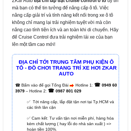
không chỉ mang lại trải nghiệm tuyệt vời mà còn
nâng cao tính tiện ích và an toàn khi di chuyển. Hãy
để Cruise Control đưa trải nghiệm lái xe của bạn
lên một tầm cao mới!
ĐỊA CHỈ TỚI TRUNG TÂM PHỤ KIỆN Ô
TÔ - ĐỒ CHƠI TRANG TRÍ XE HƠI ZKAR
AUTO
☎
☎
Bấm vào để gọi Tổng Đài
Hotline 1:
0949 60
☎
3979
– Hotline 2:
0987 801 029
✅ Tới nâng cấp, lắp đặt tận nơi tại Tp.HCM và
các tỉnh lân cận
✅ Cam kết: Tư vấn tận nơi miễn phí, hàng hóa
kém chất lượng ( hay lỗi do nhà sản xuất ) =>
hoàn tiền 100%.
✅ Thời gian làm việc kỹ thuật gắn tại nhà từ:
8h
– 18h (Cả T7 Và Chủ Nhật)