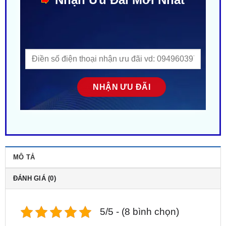
MÔ TẢ
ĐÁNH GIÁ (0)
5/5 - (8 bình chọn)
【 Địa Chỉ 】➤
Gắn Cruise Control Cho Ô Tô
gần