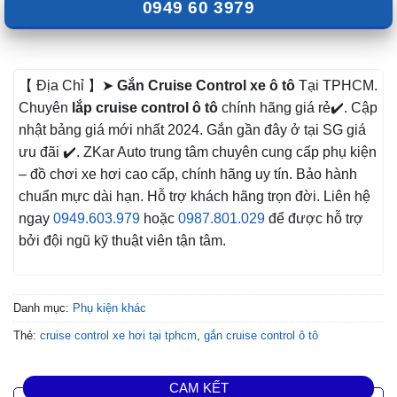
0949 60 3979
【 Địa Chỉ 】➤
Gắn Cruise Control xe ô tô
Tại TPHCM.
Chuyên
lắp cruise control ô tô
chính hãng giá rẻ✔️. Cập
nhật bảng giá mới nhất 2024. Gắn gần đây ở tại SG giá
ưu đãi ✔️. ZKar Auto trung tâm chuyên cung cấp phụ kiện
– đồ chơi xe hơi cao cấp, chính hãng uy tín. Bảo hành
chuẩn mực dài hạn. Hỗ trợ khách hãng trọn đời. Liên hệ
ngay
0949.603.979
hoặc
0987.801.029
để được hỗ trợ
bởi đội ngũ kỹ thuật viên tận tâm.
Danh mục:
Phụ kiện khác
Thẻ:
cruise control xe hơi tại tphcm
,
gắn cruise control ô tô
CAM KẾT