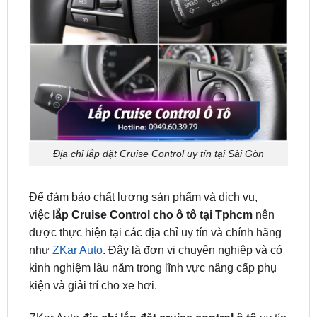
Địa chỉ lắp đặt Cruise Control uy tín tại Sài Gòn
Để đảm bảo chất lượng sản phẩm và dịch vụ,
việc
lắp Cruise Control cho ô tô tại Tphcm
nên
được thực hiện tại các địa chỉ uy tín và chính hãng
như
ZKar Auto
. Đây là đơn vị chuyên nghiệp và có
kinh nghiệm lâu năm trong lĩnh vực nâng cấp phụ
kiện và giải trí cho xe hơi.
ZKar Auto
địa chỉ lắp đặt cruise control ô tô
uy tín
mà bạn có thể tin tưởng để nâng cấp ô tô. Việc
nâng cấp giải trí và tính năng kết nối trong xe ô tô