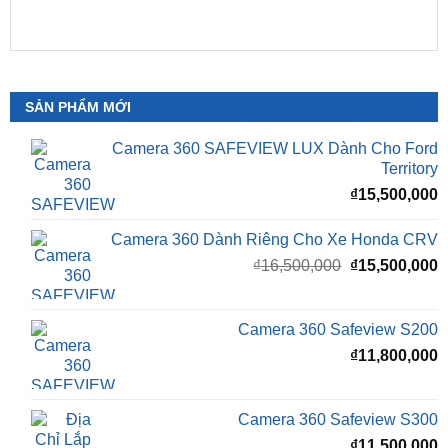
SẢN PHẨM MỚI
Camera 360 SAFEVIEW LUX Dành Cho Ford
Territory
₫
15,500,000
Camera 360 Dành Riêng Cho Xe Honda CRV
Giá
G
₫
16,500,000
₫
15,500,000
gốc
h
là:
t
₫16,500,000.
l
Camera 360 Safeview S200
₫
₫
11,800,000
Camera 360 Safeview S300
₫
11,500,000