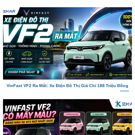
VinFast VF2 Ra Mắt: Xe Điện Đô Thị Giá Chỉ 188 Triệu Đồng