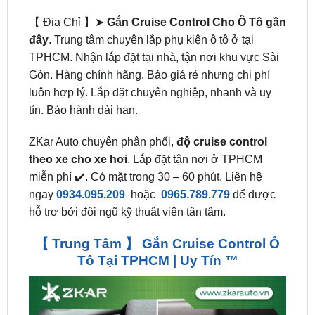
đây
. Trung tâm chuyên lắp phụ kiện ô tô ở tại
TPHCM. Nhận lắp đặt tại nhà, tận nơi khu vực Sài
Gòn. Hàng chính hãng. Báo giá rẻ nhưng chi phí
luôn hợp lý. Lắp đặt chuyên nghiệp, nhanh và uy
tín. Bảo hành dài hạn.
ZKar Auto chuyên phân phối,
độ cruise control
theo xe cho xe hơi
. Lắp đặt tận nơi ở TPHCM
miễn phí ✔️. Có mặt trong 30 – 60 phút. Liên hệ
ngay
0934.095.209
hoặc
0965.789.779
để được
hỗ trợ bởi đội ngũ kỹ thuật viên tận tâm.
【 Trung Tâm 】 Gắn Cruise Control Ô
Tô Tại TPHCM | Uy Tín ™