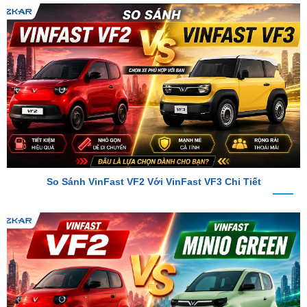
So Sánh VinFast VF2 Với VinFast VF3 Chi Tiết