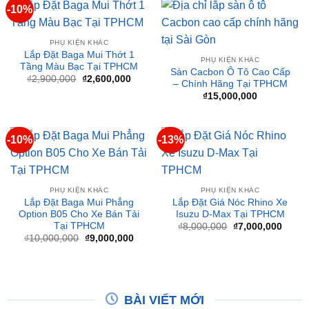
PHỤ KIỆN KHÁC
Lắp Đặt Baga Mui Thớt 1
PHỤ KIỆN KHÁC
Tầng Màu Bạc Tại TPHCM
Sàn Cacbon Ô Tô Cao Cấp
Giá
Giá
₫
2,900,000
₫
2,600,000
– Chính Hãng Tại TPHCM
gốc
hiện
là:
tại
₫
15,000,000
₫2,900,000.
là:
₫2,600,000.
-10%
-13%
PHỤ KIỆN KHÁC
PHỤ KIỆN KHÁC
Lắp Đặt Baga Mui Phẳng
Lắp Đặt Giá Nóc Rhino Xe
Option B05 Cho Xe Bán Tải
Isuzu D-Max Tại TPHCM
Tại TPHCM
Giá
Giá
₫
8,000,000
₫
7,000,000
gốc
hiện
Giá
Giá
₫
10,000,000
₫
9,000,000
là:
tại
gốc
hiện
₫8,000,000.
là:
là:
tại
₫7,00
₫10,000,000.
là:
₫9,000,000.
BÀI VIẾT MỚI