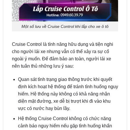
Một số lưu về Cruise Control khi lắp cho xe ô tô
Cruise Control là tính năng hữu dụng và tiện nghi
cho người lái xe nhưng vẫn có thể xảy ra sự cố
ngoài ý muốn. Để đảm bảo an toàn, người lái xe
nên tuân thủ những lưu ý sau:
Quan sát tình trạng giao thông trước khi quyết
định kích hoạt hệ thống để tránh tình huống nguy
hiểm. Hệ thống này không có khả năng nhận
diện mặt đường, xe dễ bị trượt khi đi vào khu
vực có nước hay bùn lầy.
Hệ thống Cruise Control không có chức năng
cảnh báo nguy hiểm nếu gặp tình huống khẩn
cấp. Vì vậy, mặc dù không cần đạp ga nhưng
người lái xe phải luôn giữ sự tỉnh táo và tập