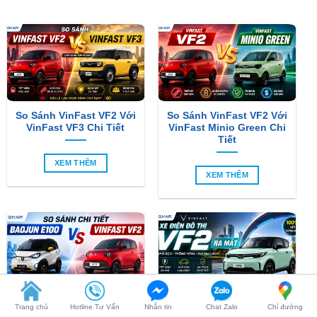
So Sánh VinFast VF2 Với
So Sánh VinFast VF2 Với
VinFast VF3 Chi Tiết
VinFast Minio Green Chi
Tiết
XEM THÊM
XEM THÊM
So Sánh Chi Tiết Baojun
VinFast VF2 Ra Mắt: Xe
E100 Và VinFast VF2
Điện Đô Thị Giá Chỉ 188
Triệu Đồng
Trang chủ
Hotline Tư Vấn
Nhắn tin
Chat Zalo
Chỉ đường
XEM THÊM