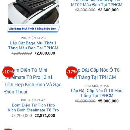
là:
tại
₫2,900,000.
là:
₫2,60
PHỤ KIỆN KHÁC
Lắp Đặt Baga Mui Thớt 1
Tầng Màu Đen Tại TPHCM
Giá
Giá
₫
2,900,000
₫
2,600,000
gốc
hiện
là:
tại
₫2,900,000.
là:
₫2,600,000.
-10%
-17%
PHỤ KIỆN KHÁC
Lắp Đặt Cốp Nóc Ô Tô Màu
Trắng Tại TPHCM
PHỤ KIỆN KHÁC
Giá
Giá
₫
6,000,000
₫
5,000,000
gốc
hiện
Bơm Điện Tử Tích Hợp
là:
tại
Kích Bình Steelmate T8 Pro
₫6,000,000.
là:
Giá
Giá
₫
3,200,000
₫
2,871,000
₫5,00
gốc
hiện
là:
tại
₫3,200,000.
là:
₫2,871,000.
-10%