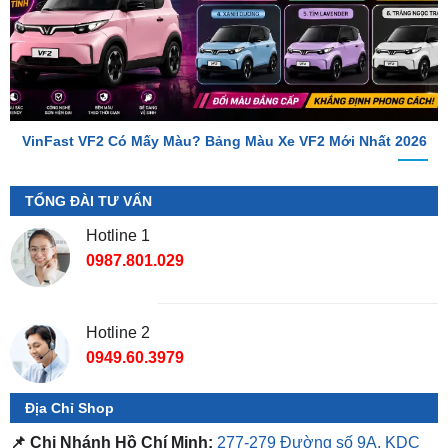
VinFast VF2 Có Mấy Màu? Bảng Màu Xe VF2 Mới Nhất 2026
TỔNG ĐÀI TƯ VẤN
Hotline 1
0987.801.029
Hotline 2
0949.60.3979
Địa Chỉ Shop
📌 Chi Nhánh Hồ Chí Minh:
277-279 Đường số 9A, KDC
Trung Sơn, Bình Chánh, Tp.HCM
(giáp khu Him Lam Quận
7)