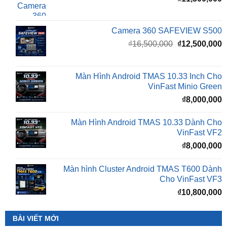
Camera 360 SAFEVIEW S500
Giá
G
₫
16,500,000
₫
12,500,000
gốc
h
là:
t
₫16,500,000.
l
Màn Hình Android TMAS 10.33 Inch Cho
₫
VinFast Minio Green
₫
8,000,000
Màn Hình Android TMAS 10.33 Dành Cho
VinFast VF2
₫
8,000,000
Màn hình Cluster Android TMAS T600 Dành
Cho VinFast VF3
₫
10,800,000
BÀI VIẾT MỚI