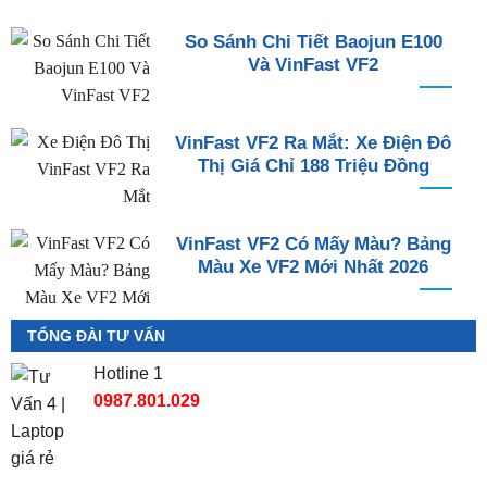
So Sánh Chi Tiết Baojun E100
Và VinFast VF2
VinFast VF2 Ra Mắt: Xe Điện Đô
Thị Giá Chỉ 188 Triệu Đồng
VinFast VF2 Có Mấy Màu? Bảng
Màu Xe VF2 Mới Nhất 2026
TỔNG ĐÀI TƯ VẤN
Hotline 1
0987.801.029