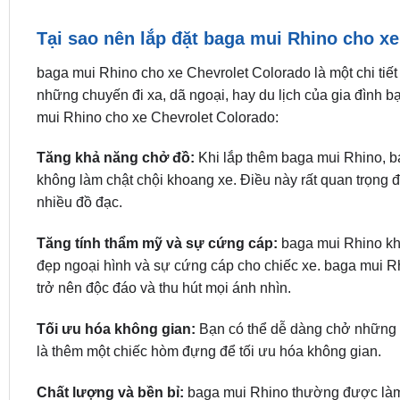
Tại sao nên lắp đặt baga mui Rhino cho x
baga mui Rhino cho xe Chevrolet Colorado là một chi tiết 
những chuyến đi xa, dã ngoại, hay du lịch của gia đình bạ
mui Rhino cho xe Chevrolet Colorado:
Tăng khả năng chở đồ:
Khi lắp thêm baga mui Rhino, b
không làm chật chội khoang xe. Điều này rất quan trọng 
nhiều đồ đạc.
Tăng tính thẩm mỹ và sự cứng cáp:
baga mui Rhino khô
đẹp ngoại hình và sự cứng cáp cho chiếc xe. baga mui R
trở nên độc đáo và thu hút mọi ánh nhìn.
Tối ưu hóa không gian:
Bạn có thể dễ dàng chở những đồ
là thêm một chiếc hòm đựng để tối ưu hóa không gian.
Chất lượng và bền bỉ:
baga mui Rhino thường được làm