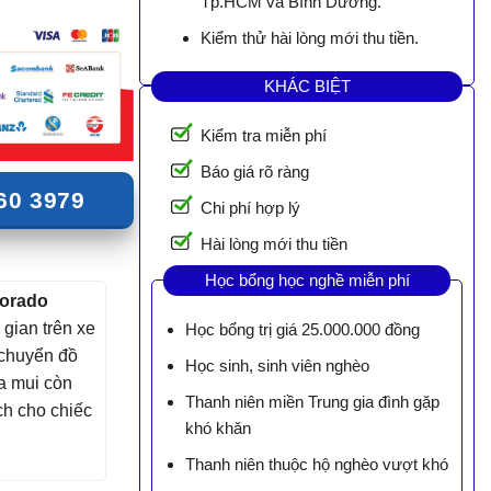
Tp.HCM và Bình Dương.
Kiểm thử hài lòng mới thu tiền.
KHÁC BIỆT
Kiểm tra miễn phí
Báo giá rõ ràng
60 3979
Chi phí hợp lý
Hài lòng mới thu tiền
Học bổng học nghề miễn phí
lorado
gian trên xe
Học bổng trị giá 25.000.000 đồng
 chuyển đồ
Học sinh, sinh viên nghèo
ga mui còn
Thanh niên miền Trung gia đình gặp
ch cho chiếc
khó khăn
Thanh niên thuộc hộ nghèo vượt khó