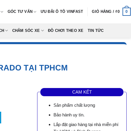
0
GÓC TƯ VẤN
ƯU ĐÃI Ô TÔ VINFAST
GIỎ HÀNG /
₫
0
CH
CHĂM SÓC XE
ĐỒ CHƠI THEO XE
TIN TỨC
RADO TẠI TPHCM
CAM KẾT
Sản phẩm chất lượng
o Tại TPHCM số lượng
Bảo hành uy tín.
0.
Lắp đặt giao hàng tại nhà miễn phí