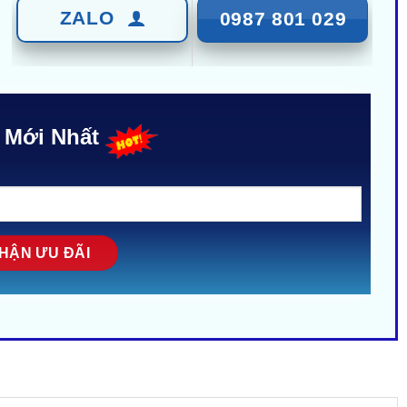
ZALO
0987 801 029
 Mới Nhất