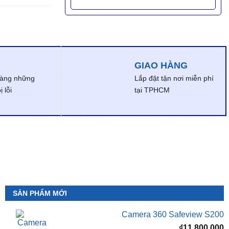
GIAO HÀNG
dàng những
Lắp đặt tận nơi miễn phí
 lỗi
tại TPHCM
SẢN PHẨM MỚI
Camera 360 Safeview S200
₫
11,800,000