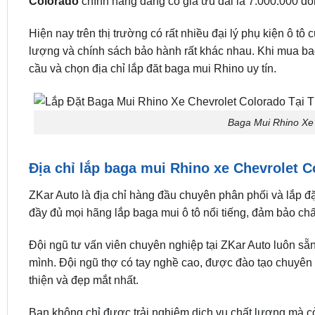
Colorado
chính hãng đang có giá ưu đãi là 7.000.000 đồ
Hiện nay trên thị trường có rất nhiều đại lý phụ kiện ô t
lượng và chính sách bảo hành rất khác nhau. Khi mua b
cầu và chọn địa chỉ lắp đăt baga mui Rhino uy tín.
Baga Mui Rhino Xe 
Địa chỉ lắp baga mui Rhino xe Chevrolet C
ZKar Auto là địa chỉ hàng đầu chuyên phân phối và lắp đ
đầy đủ mọi hãng lắp baga mui ô tô nổi tiếng, đảm bảo ch
Đội ngũ tư vấn viên chuyên nghiệp tại ZKar Auto luôn sẵ
mình. Đội ngũ thợ có tay nghề cao, được đào tạo chuyê
thiện và đẹp mắt nhất.
Bạn không chỉ được trải nghiệm dịch vụ chất lượng mà c