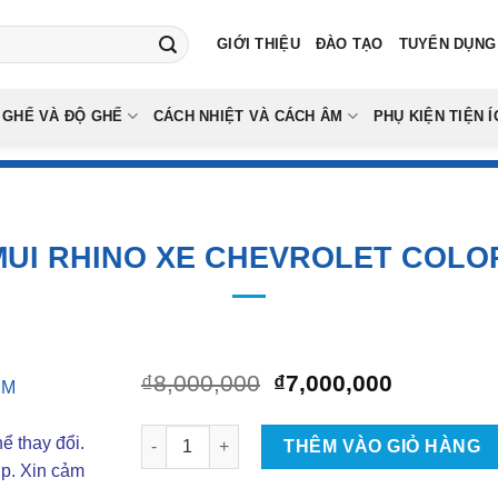
GIỚI THIỆU
ĐÀO TẠO
TUYỂN DỤNG
 GHẾ VÀ ĐỘ GHẾ
CÁCH NHIỆT VÀ CÁCH ÂM
PHỤ KIỆN TIỆN Í
MUI RHINO XE CHEVROLET COLO
Giá
Giá
₫
8,000,000
₫
7,000,000
gốc
hiện
là:
tại
Lắp Đặt Baga Mui Rhino Xe Chevrolet Colorad
ể thay đổi.
₫8,000,000.
là:
THÊM VÀO GIỎ HÀNG
₫7,000,00
ợp. Xin cảm