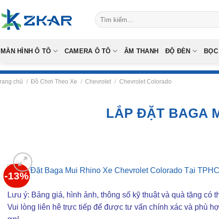
Skip
Tìm
to
kiếm:
content
MÀN HÌNH Ô TÔ
CAMERA Ô TÔ
ÂM THANH
ĐỘ ĐÈN
BỌC
rang chủ
/
Đồ Chơi Theo Xe
/
Chevrolet
/
Chevrolet Colorado
LẮP ĐẶT BAGA 
-13%
Lưu ý: Bảng giá, hình ảnh, thông số kỹ thuật và quà tặng có th
Vui lòng liên hê trực tiếp để được tư vấn chính xác và phù h