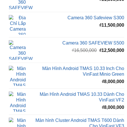
Camera 360 Safeview S300
₫
11,500,000
Camera 360 SAFEVIEW S500
Giá
G
₫
16,500,000
₫
12,500,000
gốc
h
là:
t
₫16,500,000.
l
Màn Hình Android TMAS 10.33 Inch Cho
₫
VinFast Minio Green
₫
8,000,000
Màn Hình Android TMAS 10.33 Dành Cho
VinFast VF2
₫
8,000,000
Màn hình Cluster Android TMAS T600 Dành
Cho VinFast VF3