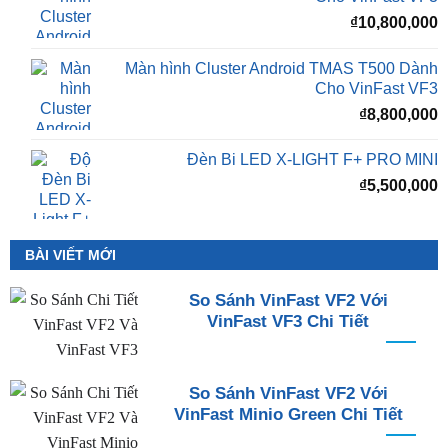
₫
10,800,000
Màn hình Cluster Android TMAS T500 Dành
Cho VinFast VF3
₫
8,800,000
Đèn Bi LED X-LIGHT F+ PRO MINI
₫
5,500,000
BÀI VIẾT MỚI
So Sánh VinFast VF2 Với
VinFast VF3 Chi Tiết
So Sánh VinFast VF2 Với
VinFast Minio Green Chi Tiết