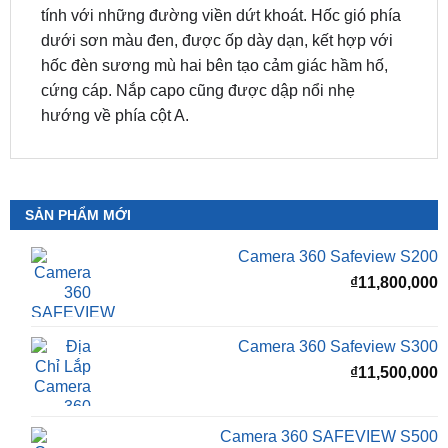
hốc đèn sương mù hai bên tạo cảm giác hầm hố,
cứng cáp. Nắp capo cũng được dập nổi nhẹ
hướng về phía cột A.
SẢN PHẨM MỚI
Camera 360 Safeview S200
₫
11,800,000
Camera 360 Safeview S300
₫
11,500,000
Camera 360 SAFEVIEW S500
Giá
G
₫
16,500,000
₫
12,500,000
gốc
h