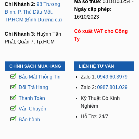
16/10/2023
TP.HCM (Bình Dương cũ)
Có xuất VAT cho Công
Chi Nhánh 3:
Huỳnh Tấn
Ty
Phát, Quận 7, Tp.HCM
CHÍNH SÁCH MUA HÀNG
LIÊN HỆ TƯ VẤN
Bảo Mật Thông Tin
Zalo 1:
0949.60.3979
Đổi Trả Hàng
Zalo 2:
0987.801.029
Thanh Toán
Kỹ Thuật Có Kinh
Nghiệm
Vận Chuyển
Hỗ Trợ: 24/7
Bảo hành
WEBSITE THUỘC THƯƠNG HIỆU ZKAR AUTO