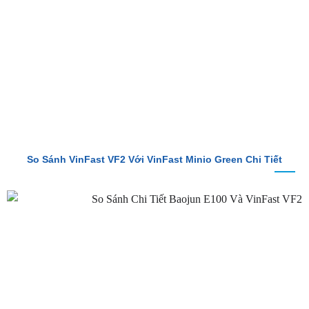
So Sánh VinFast VF2 Với VinFast Minio Green Chi Tiết