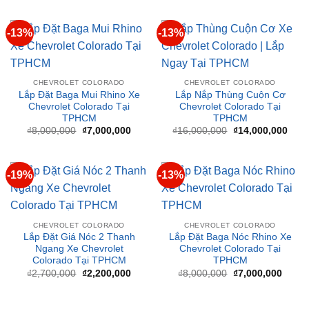
CHEVROLET COLORADO
CHEVROLET COLORADO
Lắp Đặt Baga Mui Rhino Xe
Lắp Nắp Thùng Cuộn Cơ
Chevrolet Colorado Tại
Chevrolet Colorado Tại
TPHCM
TPHCM
Giá
Giá
Giá
Giá
₫
8,000,000
₫
7,000,000
₫
16,000,000
₫
14,000,000
gốc
hiện
gốc
hiện
là:
tại
là:
tại
₫8,000,000.
là:
₫16,000,000.
là:
₫7,000,000.
₫14,
-19%
-13%
CHEVROLET COLORADO
CHEVROLET COLORADO
Lắp Đặt Giá Nóc 2 Thanh
Lắp Đặt Baga Nóc Rhino Xe
Ngang Xe Chevrolet
Chevrolet Colorado Tại
Colorado Tại TPHCM
TPHCM
Giá
Giá
Giá
Giá
₫
2,700,000
₫
2,200,000
₫
8,000,000
₫
7,000,000
gốc
hiện
gốc
hiện
là:
tại
là:
tại
₫2,700,000.
là:
₫8,000,000.
là:
₫2,200,000.
₫7,00
BÀI VIẾT MỚI