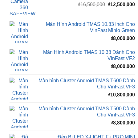
là:
t
₫16,500,000.
l
Màn Hình Android TMAS 10.33 Inch Cho
₫
VinFast Minio Green
₫
8,000,000
Màn Hình Android TMAS 10.33 Dành Cho
VinFast VF2
₫
8,000,000
Màn hình Cluster Android TMAS T600 Dành
Cho VinFast VF3
₫
10,800,000
Màn hình Cluster Android TMAS T500 Dành
Cho VinFast VF3
₫
8,800,000
Đèn Bi LED X-LIGHT F+ PRO MINI
₫
5,500,000