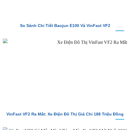
So Sánh Chi Tiết Baojun E100 Và VinFast VF2
VinFast VF2 Ra Mắt: Xe Điện Đô Thị Giá Chỉ 188 Triệu Đồng