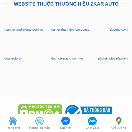
manhinhandroidoto.com.vn
camerahanhtrinhoto.com.vn
dodenoto.vn
dogheoto.vn
dochoixesang.com.vn
phukienotovinfast.vn
Trang chủ
Hotline Tư Vấn
Nhắn tin
Chat Zalo
Chỉ đường