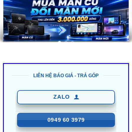
LIÊN HỆ BÁO GIÁ - TRẢ GÓP
ZALO
0949 60 3979