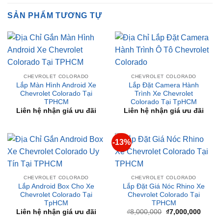
CHEVROLET COLORADO
CHEVROLET COLORADO
Lắp Màn Hình Android Xe
Lắp Đặt Camera Hành
Chevrolet Colorado Tại
Trình Xe Chevrolet
TPHCM
Colorado Tại TpHCM
Liên hệ nhận giá ưu đãi
Liên hệ nhận giá ưu đãi
-13%
CHEVROLET COLORADO
CHEVROLET COLORADO
Lắp Android Box Cho Xe
Lắp Đặt Giá Nóc Rhino Xe
Chevrolet Colorado Tại
Chevrolet Colorado Tại
TpHCM
TPHCM
Giá
Giá
Liên hệ nhận giá ưu đãi
₫
8,000,000
₫
7,000,000
gốc
hiện
là:
tại
₫8,000,000.
là:
₫7,00
-13%
-13%