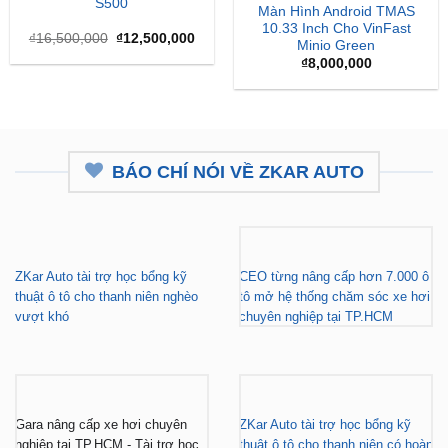
là:
tại
₫
8,000,000
₫16,500,000.
là:
₫12,500,000.
BÁO CHÍ NÓI VỀ ZKAR AUTO
ZKar Auto tài trợ học bổng kỹ
CEO từng nâng cấp hơn 7.000 ô
thuật ô tô cho thanh niên nghèo
tô mở hệ thống chăm sóc xe hơi
vượt khó
chuyên nghiệp tại TP.HCM
Gara nâng cấp xe hơi chuyên
ZKar Auto tài trợ học bổng kỹ
nghiệp tại TP.HCM - Tài trợ học
thuật ô tô cho thanh niên có hoàn
bổng cho thanh niên khó khăn
cảnh khó khăn