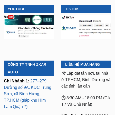
CÔNG TY TNHH ZKAR
LIÊN HỆ MUA HÀNG
AUTO
🛠️
Lắp đặt tận nơi, tại nhà
ở TPHCM, Bình Dương và
Chi Nhánh 1:
277–279
các tỉnh lân cận
Đường số 9A, KDC Trung
Sơn, xã Bình Hưng,
⏱️ 8:30 AM - 18:00 PM (Cả
TP.HCM (giáp khu Him
T7 Và Chủ Nhật)
Lam Quận 7)
Mã số thuế:
0318103254 -
Chi Nhánh 2:
93 Trương
Ngày cấp phép:
Định, P. Thủ Dầu Một,