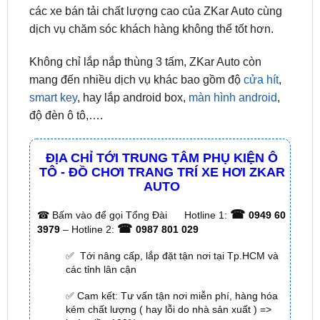
Không chỉ lắp nắp thùng 3 tấm, ZKar Auto còn
mang đến nhiều dịch vụ khác bao gồm độ
cửa hít
,
smart key
, hay lắp android box,
màn hình android
,
độ đèn ô tô,….
ĐỊA CHỈ TỚI TRUNG TÂM PHỤ KIỆN Ô
TÔ - ĐỒ CHƠI TRANG TRÍ XE HƠI ZKAR
AUTO
☎
☎
Bấm vào để gọi Tổng Đài
Hotline 1:
0949 60
☎
3979
– Hotline 2:
0987 801 029
✅ Tới nâng cấp, lắp đặt tận nơi tại Tp.HCM và
các tỉnh lân cận
✅ Cam kết: Tư vấn tận nơi miễn phí, hàng hóa
kém chất lượng ( hay lỗi do nhà sản xuất ) =>
hoàn tiền 100%.
✅ Thời gian làm việc kỹ thuật gắn tại nhà từ:
8h