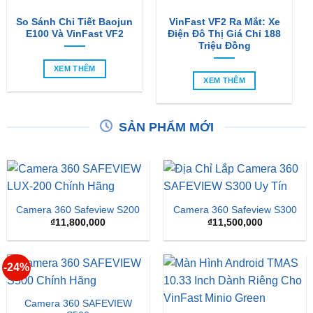
Triệu Đồng
XEM THÊM
XEM THÊM
SẢN PHẨM MỚI
Camera 360 Safeview S200
Camera 360 Safeview S300
₫
11,800,000
₫
11,500,000
-24%
Camera 360 SAFEVIEW
S500
Màn Hình Android TMAS
10.33 Inch Cho VinFast
Giá
Giá
₫
16,500,000
₫
12,500,000
Minio Green
gốc
hiện