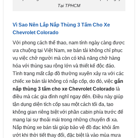
Vì Sao Nên Lắp Nắp Thùng 3 Tấm Cho Xe
Chevrolet Colorado
Với phong cách thể thao, nam tính ngày càng được
ưa chuộng tại Việt Nam, xe bán tải không chỉ phục
vụ việc chở người mà còn có khả năng chở hàng
hóa với thùng sau rộng lớn và thiết kế độc đáo.
Tình trạng mất cắp đồ thường xuyên xảy ra với các
chiếc xe bán tải không có nắp cốp, do đó, việc
gắn
nắp thùng 3 tấm cho xe Chevrolet Colorado
là
điều mà các gia đình nghĩ ngay đến. Điều này giúp
tận dụng diện tích cốp sau một cách tối đa, tạo
không gian riêng biệt với phần cabin phía trước để
mang lại sự thoải mái trong những chuyến đi xa.
Nắp thùng xe bán tải giúp bảo vệ đồ đạc khỏi ẩm
ướt khi thời tiết thay đổi, đặc biệt là vào mùa mưa
khi có nhiều hành lý cần mang theo trong cốp xe.
Ngoài ra, việc gắn nắp thùng 3 tấm cũng giúp tạo