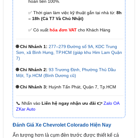
– 18h (Cả T7 Và Chủ Nhật)
✅ Có xuất
hóa đơn VAT
cho Khách Hàng
🌐 Chi Nhánh 1:
277–279 Đường số 9A, KDC Trung
Sơn, xã Bình Hưng, TP.HCM (giáp khu Him Lam Quận
7)
🌐 Chi Nhánh 2:
93 Trương Định, Phường Thủ Dầu
Một, Tp.HCM (Bình Dương cũ)
🌐 Chi Nhánh 3:
Huỳnh Tấn Phát, Quận 7, Tp.HCM
📞 Nhấn vào
Liên hệ ngay nhận ưu đãi 👉
Zalo OA
ZKar Auto
Đánh Giá Xe Chevrolet Colorado Hiện Nay
Ấn tượng hơn là cụm đèn trước được thiết kế cá
tính với những đường viền dứt khoát. Hốc gió phía
dưới sơn màu đen, được ốp dày dạn, kết hợp với