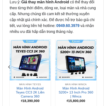
cấp. Nhưng chúng tôi cam kết sẽ thường xuyên
cập nhật giá chính xác. Để được hỗ trợ báo giá chi
tiết, vui lòng liên hệ hotline:
0949.60.3979
và nhận
nhiều ưu đãi hấp dẫn trong tháng này.
MÀN HÌNH TEYES
MÀN HÌNH WINCA
Màn Hình Android
Màn Hình Android
0
Teyes CC3 2K Liền
S200+ 13 Inch Pro 360
Camera 360
| Winca
₫
18,390,000
₫
15,800,000
Địa Chỉ Lắp Màn Hình Android Cho Ô