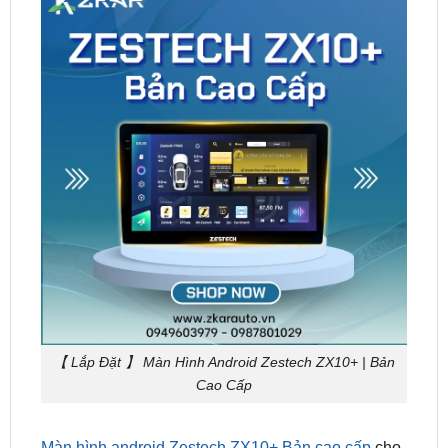
【 Lắp Đặt 】 Màn Hình Android Zestech ZX10+ | Bản
Cao Cấp
Màn hình android Zestech ZX10+ Bản cao cấp
cho
xế cưng không chỉ giúp bạn tiết kiệm chi phí so với
việc lắp riêng lẻ, tăng cao tính thẩm mỹ cho nội thất