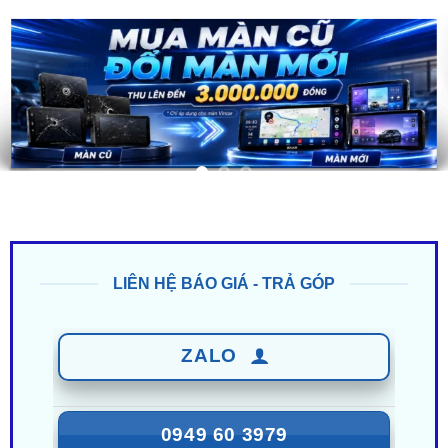
LIÊN HỆ BÁO GIÁ - TRẢ GÓP
ZALO
0949 60 3979