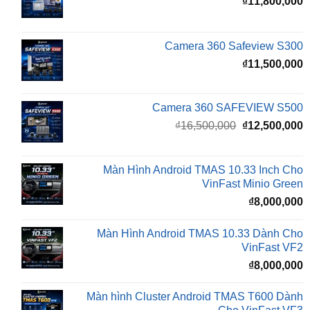
Camera 360 Safeview S300
₫
11,500,000
Camera 360 SAFEVIEW S500
Giá
G
₫
16,500,000
₫
12,500,000
gốc
h
là:
t
₫16,500,000.
l
Màn Hình Android TMAS 10.33 Inch Cho
₫
VinFast Minio Green
₫
8,000,000
Màn Hình Android TMAS 10.33 Dành Cho
VinFast VF2
₫
8,000,000
Màn hình Cluster Android TMAS T600 Dành
Cho VinFast VF3
₫
10,800,000