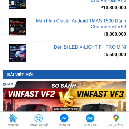
Màn hình Cluster Android TMAS T500 Dành
Cho VinFast VF3
₫
8,800,000
Đèn Bi LED X-LIGHT F+ PRO MINI
₫
5,500,000
BÀI VIẾT MỚI
Trang chủ
Hotline Tư Vấn
Nhắn tin
Chat Zalo
Chỉ đường