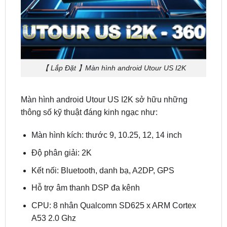
【 Lắp Đặt 】Màn hình android Utour US I2K
Màn hình android Utour US I2K sở hữu những
thông số kỹ thuật đáng kinh ngạc như:
Màn hình kích: thước 9, 10.25, 12, 14 inch
Độ phân giải: 2K
Kết nối: Bluetooth, danh bạ, A2DP, GPS
Hỗ trợ âm thanh DSP đa kênh
CPU: 8 nhân Qualcomn SD625 x ARM Cortex
A53 2.0 Ghz
Hỗ trợ: 4G LTE (Lắp thẻ SIM ) và tích hợp WIFI
Hệ điều hành: Android 10 và hệ điều hành zin