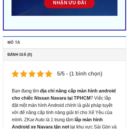
MÔ TẢ
ĐÁNH GIÁ (0)
5/5 - (1 bình chọn)
Bạn đang tìm
địa chỉ nâng cấp màn hình android
cho chiếc Nissan Navara tại TPHCM
? Việc lắp
đặt một màn hình Android chính là giải pháp tuyệt
vời để nâng cấp tính năng giải trí cho Xế Yêu của
mình. ZKar Auto là 1 trung tâm
lắp màn hình
Android xe Navara tận nơi
tại khu vực Sài Gòn và
các tỉnh lân cận. Liên hệ
ngay
0949.603.979
hoặc
0987.801.029
để được hỗ