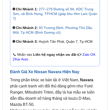
Sơn, xã Bình Hưng, TP.HCM (giáp khu Him Lam Quận
7)
🌐 Chi Nhánh 2:
93 Trương Định, Phường Thủ Dầu
Một, Tp.HCM (Bình Dương cũ)
🌐 Chi Nhánh 3:
Huỳnh Tấn Phát, Quận 7, Tp.HCM
📞 Nhấn vào
Liên hệ ngay nhận ưu đãi 👉
Zalo OA
ZKar Auto
Đánh Giá Xe Nissan Navara Hiện Nay
Trong phân khúc xe bán tải ở Việt Nam,
Navara
phải cạnh tranh với đối thủ đáng gờm như Ford
Ranger, Mitsubishi Triton, đây là hai mẫu xe luôn
dẫn đầu doanh số hàng tháng và Isuzu D-Max,
Mazda BT-50.
Những trang bị an toàn, tính năng hỗ trợ lái có trên
Nissan Navara
thế hệ mới có thể kể đến: Hỗ trợ