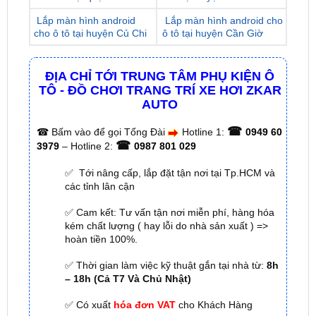
ĐỊA CHỈ TỚI TRUNG TÂM PHỤ KIỆN Ô
TÔ - ĐỒ CHƠI TRANG TRÍ XE HƠI ZKAR
AUTO
☎
☎
Bấm vào để gọi Tổng Đài
Hotline 1:
0949 60
☎
3979
– Hotline 2:
0987 801 029
✅ Tới nâng cấp, lắp đặt tận nơi tại Tp.HCM và
các tỉnh lân cận
✅ Cam kết: Tư vấn tận nơi miễn phí, hàng hóa
kém chất lượng ( hay lỗi do nhà sản xuất ) =>
hoàn tiền 100%.
✅ Thời gian làm việc kỹ thuật gắn tại nhà từ:
8h
– 18h (Cả T7 Và Chủ Nhật)
✅ Có xuất
hóa đơn VAT
cho Khách Hàng
🌐 Chi Nhánh 1:
277–279 Đường số 9A, KDC Trung