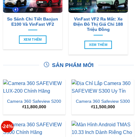
So Sánh Chi Tiết Baojun
VinFast VF2 Ra Mắt: Xe
E100 Và VinFast VF2
Điện Đô Thị Giá Chỉ 188
Triệu Đồng
XEM THÊM
XEM THÊM
SẢN PHẨM MỚI
Camera 360 Safeview S200
Camera 360 Safeview S300
₫
11,800,000
₫
11,500,000
-24%
Camera 360 SAFEVIEW
S500
Màn Hình Android TMAS