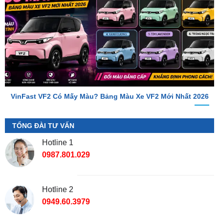
VinFast VF2 Có Mấy Màu? Bảng Màu Xe VF2 Mới Nhất 2026
TỔNG ĐÀI TƯ VẤN
Hotline 1
0987.801.029
Hotline 2
0949.60.3979
Địa Chỉ Shop
📌 Chi Nhánh Hồ Chí Minh:
277-279 Đường số 9A, KDC