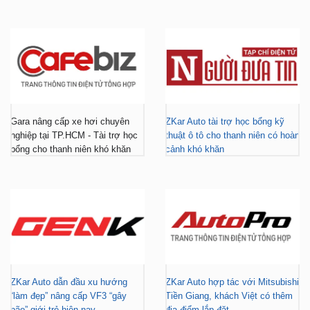
Gara nâng cấp xe hơi chuyên
ZKar Auto tài trợ học bổng kỹ
nghiệp tại TP.HCM - Tài trợ học
thuật ô tô cho thanh niên có hoàn
bổng cho thanh niên khó khăn
cảnh khó khăn
ZKar Auto dẫn đầu xu hướng
ZKar Auto hợp tác với Mitsubishi
“làm đẹp” nâng cấp VF3 “gây
Tiền Giang, khách Việt có thêm
bão” giới trẻ hiện nay
địa điểm lắp đặt...