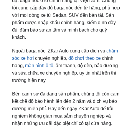
với mọi dòng xe từ Sedan, SUV đến bán tải. Sản
phẩm được nhập khẩu chính hãng, kiểm định đầy
đủ, đảm bảo sự an tâm và minh bạch cho quý
khách.
Ngoài baga nóc, ZKar Auto cung cấp dịch vụ
chăm
sóc xe hơi
chuyên nghiệp,
đồ chơi theo xe
chính
hãng,
màn hình ô tô
, âm thanh, độ đèn, bảo dưỡng
và sửa chữa xe chuyên nghiệp, uy tín nhất trên thị
trường hiện nay.
Bên cạnh sự đa dạng sản phẩm, chúng tôi còn cam
kết chế độ bảo hành lên đến 2 năm và dịch vụ bảo
dưỡng miễn phí. Hãy đến ngay ZKar Auto để trải
nghiệm không gian mua sắm chuyên nghiệp và
nhận những ưu đãi đặc biệt chỉ có tại cửa hàng.
ĐỊA CHỈ TỚI TRUNG TÂM PHỤ KIỆN Ô
TÔ - ĐỒ CHƠI TRANG TRÍ XE HƠI ZKAR