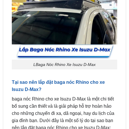
LBaga Nóc Rhino Xe Isuzu D-Max
Tại sao nên lắp đặt baga nóc Rhino cho xe
Isuzu D-Max?
baga nóc Rhino cho xe Isuzu D-Max là một chi tiết
bổ sung cần thiết và là giải pháp hỗ trợ hoàn hảo
cho những chuyến đi xa, dã ngoại, hay du lịch của
gia đình bạn. Dưới đây là một số lý do tại sao bạn
nên lắp đặt baga nóc Rhino cho xe Isuzu D-Max:
Tăng khả năng chở đồ:
Khi lắp thêm baga nóc