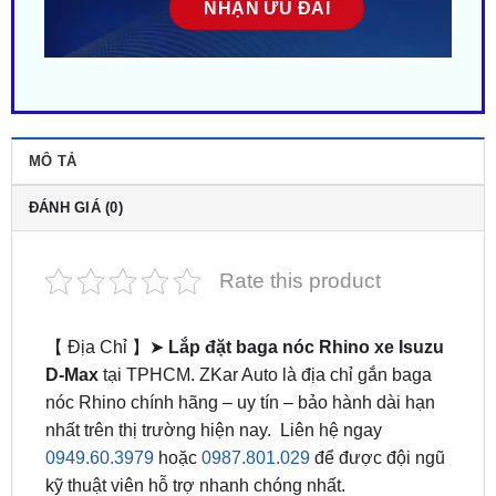
MÔ TẢ
ĐÁNH GIÁ (0)
Rate this product
【 Địa Chỉ 】➤
Lắp đặt baga nóc Rhino xe Isuzu
D-Max
tại TPHCM. ZKar Auto là địa chỉ gắn baga
nóc Rhino chính hãng – uy tín – bảo hành dài hạn
nhất trên thị trường hiện nay. Liên hệ ngay
0949.60.3979
hoặc
0987.801.029
để được đội ngũ
kỹ thuật viên hỗ trợ nhanh chóng nhất.
Lắp baga nóc Rhino là lựa chọn tăng tiện ích và