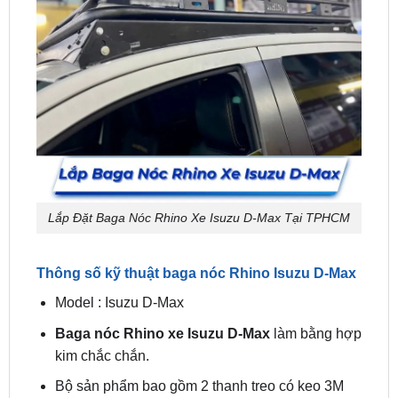
Lắp Đặt Baga Nóc Rhino Xe Isuzu D-Max Tại TPHCM
Thông số kỹ thuật baga nóc Rhino Isuzu D-Max
Model : Isuzu D-Max
Baga nóc Rhino xe Isuzu D-Max
làm bằng hợp
kim chắc chắn.
Bộ sản phẩm bao gồm 2 thanh treo có keo 3M
chuyên dụng.