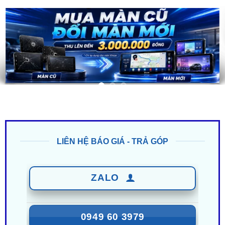
LIÊN HỆ BÁO GIÁ - TRẢ GÓP
ZALO
0949 60 3979