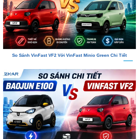
So Sánh VinFast VF2 Với VinFast Minio Green Chi Tiết
So Sánh Chi Tiết Baojun E100 Và VinFast VF2