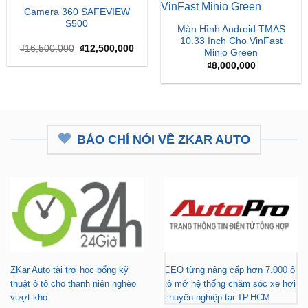
10.33 Inch Cho VinFast
Giá
Giá
₫
16,500,000
₫
12,500,000
Minio Green
gốc
hiện
là:
tại
₫
8,000,000
₫16,500,000.
là:
₫12,500,000.
BÁO CHÍ NÓI VỀ ZKAR AUTO
ZKar Auto tài trợ học bổng kỹ
CEO từng nâng cấp hơn 7.000 ô
thuật ô tô cho thanh niên nghèo
tô mở hệ thống chăm sóc xe hơi
vượt khó
chuyên nghiệp tại TP.HCM