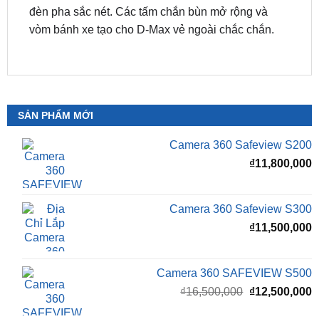
SẢN PHẨM MỚI
Camera 360 Safeview S200
₫
11,800,000
Camera 360 Safeview S300
₫
11,500,000
Camera 360 SAFEVIEW S500
Giá
G
₫
16,500,000
₫
12,500,000
gốc
h
là:
t
₫16,500,000.
l
Màn Hình Android TMAS 10.33 Inch Cho
₫
VinFast Minio Green