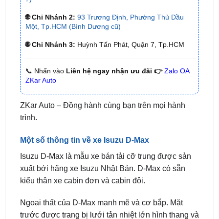
Một, Tp.HCM (Bình Dương cũ)
🌐 Chi Nhánh 3:
Huỳnh Tấn Phát, Quận 7, Tp.HCM
📞 Nhấn vào
Liên hệ ngay nhận ưu đãi 👉
Zalo OA
ZKar Auto
ZKar Auto – Đồng hành cùng bạn trên mọi hành
trình.
Một số thông tin về xe Isuzu D-Max
Isuzu D-Max là mẫu xe bán tải cỡ trung được sản
xuất bởi hãng xe Isuzu Nhật Bản. D-Max có sẵn
kiểu thân xe cabin đơn và cabin đôi.
Ngoại thất của D-Max mạnh mẽ và cơ bắp. Mặt
trước được trang bị lưới tản nhiệt lớn hình thang và
đèn pha sắc nét. Các tấm chắn bùn mở rộng và
vòm bánh xe tạo cho D-Max vẻ ngoài chắc chắn.