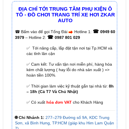
AUTO
☎
☎
Bấm vào để gọi Tổng Đài
Hotline 1:
0949 60
☎
3979
– Hotline 2:
0987 801 029
✅ Tới nâng cấp, lắp đặt tận nơi tại Tp.HCM và
các tỉnh lân cận
✅ Cam kết: Tư vấn tận nơi miễn phí, hàng hóa
kém chất lượng ( hay lỗi do nhà sản xuất ) =>
hoàn tiền 100%.
✅ Thời gian làm việc kỹ thuật gắn tại nhà từ:
8h
– 18h (Cả T7 Và Chủ Nhật)
✅ Có xuất
hóa đơn VAT
cho Khách Hàng
🌐 Chi Nhánh 1:
277–279 Đường số 9A, KDC Trung
Sơn, xã Bình Hưng, TP.HCM (giáp khu Him Lam Quận
7)
🌐 Chi Nhánh 2:
93 Trương Định, Phường Thủ Dầu