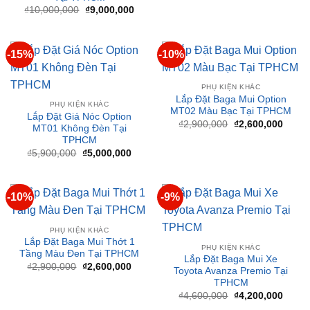
₫10,000,000.
là:
₫9,000,000.
-15%
-10%
PHỤ KIỆN KHÁC
Lắp Đặt Baga Mui Option
PHỤ KIỆN KHÁC
MT02 Màu Bạc Tại TPHCM
Lắp Đặt Giá Nóc Option
Giá
Giá
₫
2,900,000
₫
2,600,000
MT01 Không Đèn Tại
gốc
hiện
TPHCM
là:
tại
₫2,900,000.
là:
Giá
Giá
₫
5,900,000
₫
5,000,000
₫2,60
gốc
hiện
là:
tại
₫5,900,000.
là:
₫5,000,000.
-10%
-9%
PHỤ KIỆN KHÁC
Lắp Đặt Baga Mui Thớt 1
PHỤ KIỆN KHÁC
Tầng Màu Đen Tại TPHCM
Lắp Đặt Baga Mui Xe
Giá
Giá
₫
2,900,000
₫
2,600,000
Toyota Avanza Premio Tại
gốc
hiện
TPHCM
là:
tại
₫2,900,000.
là:
Giá
Giá
₫
4,600,000
₫
4,200,000
₫2,600,000.
gốc
hiện
là:
tại
₫4,600,000.
là:
₫4,20