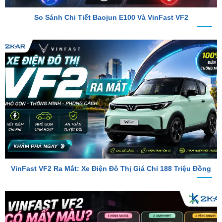
VinFast VF2 Ra Mắt: Xe Điện Đô Thị Giá Chỉ 188 Triệu Đồng