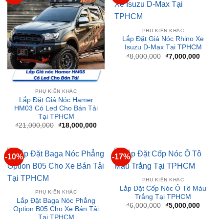
PHỤ KIỆN KHÁC
Lắp Đặt Giá Nóc Rhino Xe
Isuzu D-Max Tại TPHCM
Giá
Giá
₫
8,000,000
₫
7,000,000
gốc
hiện
là:
tại
₫8,000,000.
là:
₫7,00
PHỤ KIỆN KHÁC
Lắp Đặt Giá Nóc Hamer
HM03 Có Led Cho Bán Tải
Tại TPHCM
Giá
Giá
₫
21,000,000
₫
18,000,000
gốc
hiện
là:
tại
₫21,000,000.
là:
₫18,000,000.
-10%
-17%
PHỤ KIỆN KHÁC
Lắp Đặt Cốp Nóc Ô Tô Màu
PHỤ KIỆN KHÁC
Trắng Tại TPHCM
Lắp Đặt Baga Nóc Phẳng
Giá
Giá
₫
6,000,000
₫
5,000,000
Option B05 Cho Xe Bán Tải
gốc
hiện
Tại TPHCM
là:
tại
₫6,000,000.
là:
Giá
Giá
₫
10,000,000
₫
9,000,000
₫5,00
gốc
hiện
là:
tại