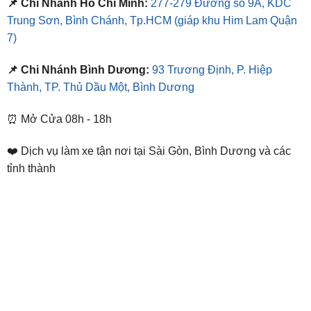
📌 Chi Nhánh Hồ Chí Minh:
277-279 Đường số 9A, KDC
Trung Sơn, Bình Chánh, Tp.HCM
(giáp khu Him Lam Quận
7)
📌 Chi Nhánh Bình Dương:
93 Trương Định, P. Hiệp
Thành, TP. Thủ Dầu Một, Bình Dương
⏰ Mở Cửa 08h - 18h
❤️ Dịch vụ làm xe tận nơi tại Sài Gòn, Bình Dương và các
tỉnh thành