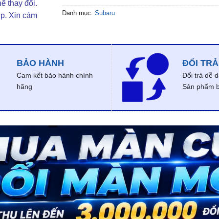
ể thay đổi.
Danh mục:
Subaru
ợp. Xin cảm
BẢO HÀNH
ĐỔI TRẢ
Cam kết bảo hành chính
Đổi trả dễ 
hãng
Sản phẩm bị