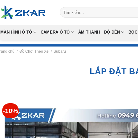
Skip
Tìm
to
kiếm:
content
MÀN HÌNH Ô TÔ
CAMERA Ô TÔ
ÂM THANH
ĐỘ ĐÈN
BỌC
rang chủ
/
Đồ Chơi Theo Xe
/
Subaru
LẮP ĐẶT B
-10%