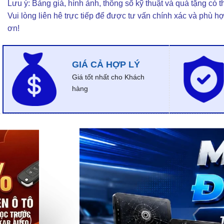
Lưu ý: Bảng giá, hình ảnh, thông số kỹ thuật và quà tặng có th
Vui lòng liên hê trực tiếp để được tư vấn chính xác và phù h
ơn!
GIÁ CẢ HỢP LÝ
Giá tốt nhất cho Khách
hàng