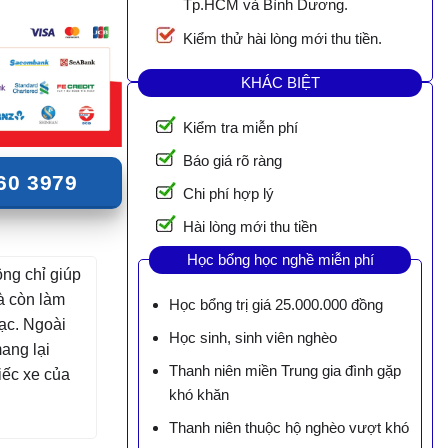
Tp.HCM và Bình Dương.
Kiểm thử hài lòng mới thu tiền.
KHÁC BIỆT
Kiểm tra miễn phí
Báo giá rõ ràng
60 3979
Chi phí hợp lý
Hài lòng mới thu tiền
Học bổng học nghề miễn phí
ng chỉ giúp
à còn làm
Học bổng trị giá 25.000.000 đồng
đạc. Ngoài
Học sinh, sinh viên nghèo
ang lại
Thanh niên miền Trung gia đình gặp
iếc xe của
khó khăn
Thanh niên thuộc hộ nghèo vượt khó