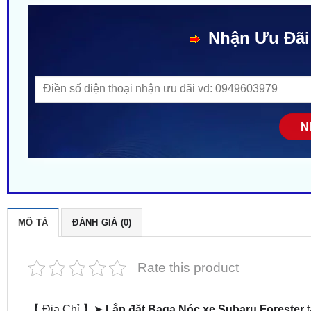
Nhận Ưu Đãi
MÔ TẢ
ĐÁNH GIÁ (0)
Rate this product
【 Địa Chỉ 】➤
Lắp đặt Baga Nóc xe Subaru Forester
t