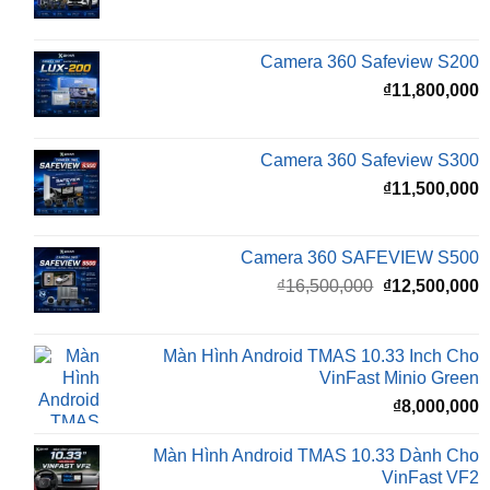
gốc
h
là:
t
₫16,500,000.
l
Camera 360 Safeview S200
₫
₫
11,800,000
Camera 360 Safeview S300
₫
11,500,000
Camera 360 SAFEVIEW S500
Giá
G
₫
16,500,000
₫
12,500,000
gốc
h
là:
t
₫16,500,000.
l
Màn Hình Android TMAS 10.33 Inch Cho
₫
VinFast Minio Green
₫
8,000,000
Màn Hình Android TMAS 10.33 Dành Cho
VinFast VF2