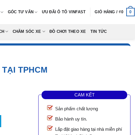
0
GÓC TƯ VẤN
ƯU ĐÃI Ô TÔ VINFAST
GIỎ HÀNG /
₫
0
CH
CHĂM SÓC XE
ĐỒ CHƠI THEO XE
TIN TỨC
 TẠI TPHCM
CAM KẾT
Sản phẩm chất lượng
CM số lượng
Bảo hành uy tín.
0.
Lắp đặt giao hàng tại nhà miễn phí