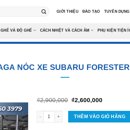
GIỚI THIỆU
ĐÀO TẠO
TUYỂN DỤNG
 GHẾ VÀ ĐỘ GHẾ
CÁCH NHIỆT VÀ CÁCH ÂM
PHỤ KIỆN TIỆN Í
AGA NÓC XE SUBARU FORESTER
Giá
Giá
₫
2,900,000
₫
2,600,000
gốc
hiện
là:
tại
Lắp Đặt Baga Nóc Xe Subaru Forester Tại TPH
₫2,900,000.
là:
THÊM VÀO GIỎ HÀNG
₫2,600,00