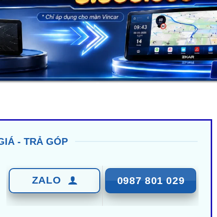
GIÁ - TRẢ GÓP
ZALO
0987 801 029