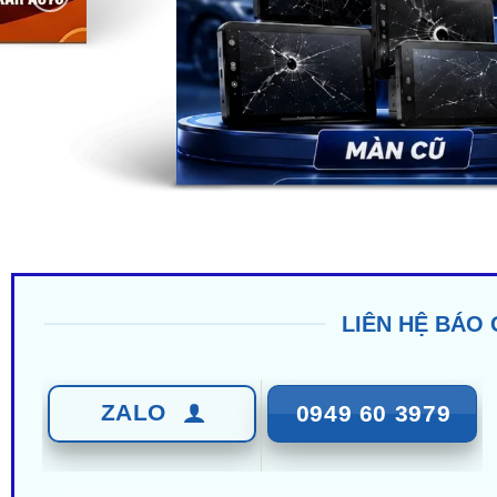
LIÊN HỆ BÁO 
ZALO
0949 60 3979