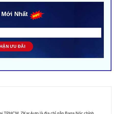
 Mới Nhất
ại TPHCM. ZKar Auto là địa chỉ gắn Baga Nóc chính