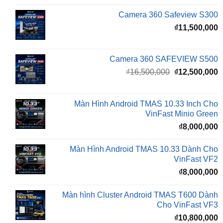
₫
11,500,000
Camera 360 SAFEVIEW S500
Giá
G
₫
16,500,000
₫
12,500,000
gốc
h
là:
t
₫16,500,000.
l
Màn Hình Android TMAS 10.33 Inch Cho
₫
VinFast Minio Green
₫
8,000,000
Màn Hình Android TMAS 10.33 Dành Cho
VinFast VF2
₫
8,000,000
Màn hình Cluster Android TMAS T600 Dành
Cho VinFast VF3
₫
10,800,000
Màn hình Cluster Android TMAS T500 Dành