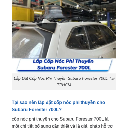
Lắp Đặt Cốp Nóc Phi Thuyền Subaru Forester 700L Tại
TPHCM
Tại sao nên lắp đặt cốp nóc phi thuyền cho
Subaru Forester 700L?
cốp nóc phi thuyền cho Subaru Forester 700L là
một chi tiết bổ sung cần thiết và là giải pháp hỗ trợ
hoàn hảo cho những chuyến đi xa, dã ngoại, hay
du lịch của gia đình bạn. Dưới đây là một số lý do