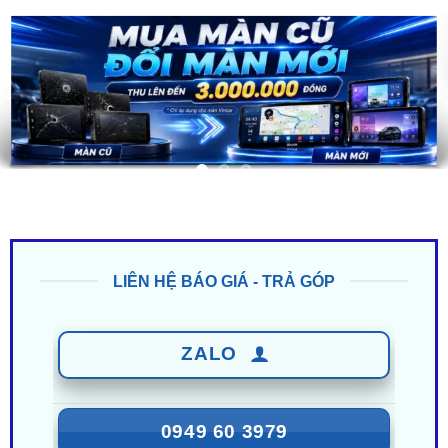
LIÊN HỆ BÁO GIÁ - TRẢ GÓP
ZALO
0949 60 3979