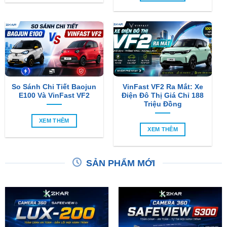
So Sánh Chi Tiết Baojun
VinFast VF2 Ra Mắt: Xe
E100 Và VinFast VF2
Điện Đô Thị Giá Chỉ 188
Triệu Đồng
XEM THÊM
XEM THÊM
SẢN PHẨM MỚI