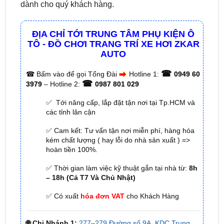
ĐỊA CHỈ TỚI TRUNG TÂM PHỤ KIỆN Ô
TÔ - ĐỒ CHƠI TRANG TRÍ XE HƠI ZKAR
AUTO
☎
☎
Bấm vào để gọi Tổng Đài
Hotline 1:
0949 60
☎
3979
– Hotline 2:
0987 801 029
✅ Tới nâng cấp, lắp đặt tận nơi tại Tp.HCM và
các tỉnh lân cận
✅ Cam kết: Tư vấn tận nơi miễn phí, hàng hóa
kém chất lượng ( hay lỗi do nhà sản xuất ) =>
hoàn tiền 100%.
✅ Thời gian làm việc kỹ thuật gắn tại nhà từ:
8h
– 18h (Cả T7 Và Chủ Nhật)
✅ Có xuất
hóa đơn VAT
cho Khách Hàng
🌐 Chi Nhánh 1:
277–279 Đường số 9A, KDC Trung
Sơn, xã Bình Hưng, TP.HCM (giáp khu Him Lam Quận
7)