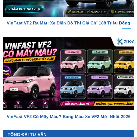
VinFast VF2 Ra Mắt: Xe Điện Đô Thị Giá Chỉ 188 Triệu Đồng
VinFast VF2 Có Mấy Màu? Bảng Màu Xe VF2 Mới Nhất 2026
TỔNG ĐÀI TƯ VẤN
Hotline 1