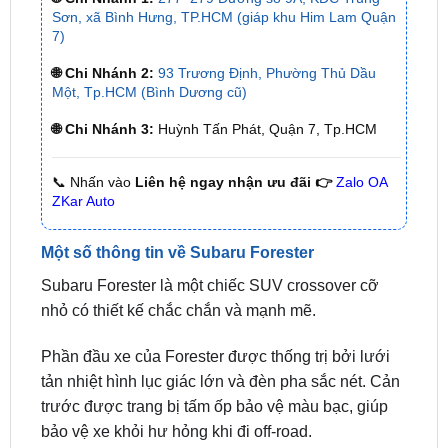
🌐 Chi Nhánh 2:
93 Trương Định, Phường Thủ Dầu
Một, Tp.HCM (Bình Dương cũ)
🌐 Chi Nhánh 3:
Huỳnh Tấn Phát, Quận 7, Tp.HCM
📞 Nhấn vào
Liên hệ ngay nhận ưu đãi 👉
Zalo OA
ZKar Auto
Một số thông tin về Subaru Forester
Subaru Forester là một chiếc SUV crossover cỡ
nhỏ có thiết kế chắc chắn và mạnh mẽ.
Phần đầu xe của Forester được thống trị bởi lưới
tản nhiệt hình lục giác lớn và đèn pha sắc nét. Cản
trước được trang bị tấm ốp bảo vệ màu bạc, giúp
bảo vệ xe khỏi hư hỏng khi đi off-road.
Thân xe của Forester đơn giản và vuông vức. Các