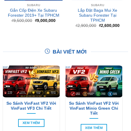
Forester 2019+ Tại TPHCM
Subaru Forester Tại
TPHCM
Giá
Giá
₫
9,500,000
₫
9,000,000
gốc
hiện
Giá
Giá
₫
2,900,000
₫
2,600,000
là:
tại
gốc
hiện
₫9,500,000.
là:
là:
tại
₫9,000,000.
₫2,900,000.
là:
₫2,60
BÀI VIẾT MỚI
So Sánh VinFast VF2 Với
So Sánh VinFast VF2 Với
VinFast VF3 Chi Tiết
VinFast Minio Green Chi
Tiết
XEM THÊM
XEM THÊM