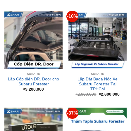
-10%
SUBARU
SUBARU
Lắp Cốp điện DR. Door cho
Lắp Đặt Baga Nóc Xe
Subaru Forester
Subaru Forester Tại
TPHCM
₫
9,200,000
Giá
Giá
₫
2,900,000
₫
2,600,000
gốc
hiện
là:
tại
₫2,900,000.
là:
₫2,60
-37%