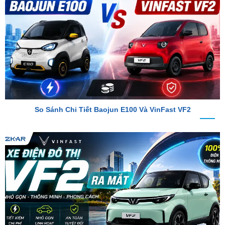
So Sánh Chi Tiết Baojun E100 Và VinFast VF2