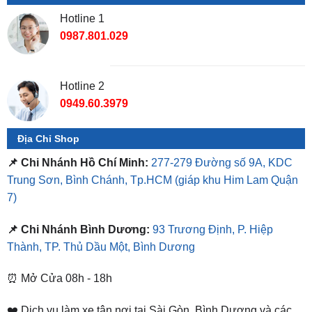
0987.801.029
Hotline 2
0949.60.3979
Địa Chỉ Shop
📌 Chi Nhánh Hồ Chí Minh:
277-279 Đường số 9A, KDC
Trung Sơn, Bình Chánh, Tp.HCM
(giáp khu Him Lam Quận
7)
📌 Chi Nhánh Bình Dương:
93 Trương Định, P. Hiệp
Thành, TP. Thủ Dầu Một, Bình Dương
⏰ Mở Cửa 08h - 18h
❤️ Dịch vụ làm xe tận nơi tại Sài Gòn, Bình Dương và các
tỉnh thành