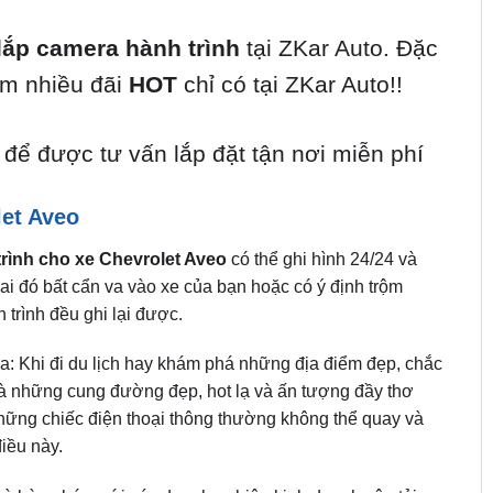
lắp camera hành trình
tại ZKar Auto. Đặc
êm nhiều đãi
HOT
chỉ có tại ZKar Auto!!
để được tư vấn lắp đặt tận nơi miễn phí
let Aveo
rình cho xe Chevrolet Aveo
có thể ghi hình 24/24 và
i ai đó bất cẩn va vào xe của bạn hoặc có ý định trộm
trình đều ghi lại được.
a: Khi đi du lịch hay khám phá những địa điểm đẹp, chắc
là những cung đường đẹp, hot lạ và ấn tượng đầy thơ
những chiếc điện thoại thông thường không thể quay và
iều này.