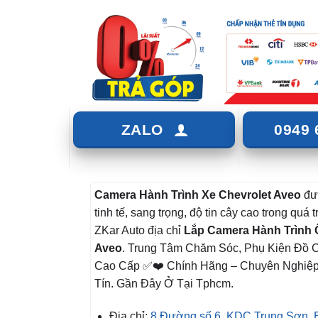
ZALO
0949 
Camera Hành Trình Xe
Chevrolet Aveo
đư
tinh tế, sang trọng, độ tin cây cao trong quá t
ZKar Auto địa chỉ
Lắp Camera Hành Trình 
Aveo
. Trung Tâm Chăm Sóc, Phụ Kiện Đồ 
Cao Cấp ✅❤️ Chính Hãng – Chuyên Nghiệ
Tín. Gần Đây Ở Tại Tphcm.
Địa chỉ:
8 Đường số 6, KDC Trung Sơn, 