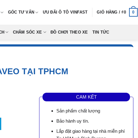
0
GÓC TƯ VẤN
ƯU ĐÃI Ô TÔ VINFAST
GIỎ HÀNG /
₫
0
CH
CHĂM SÓC XE
ĐỒ CHƠI THEO XE
TIN TỨC
AVEO TẠI TPHCM
CAM KẾT
Sản phẩm chất lượng
 Tại TpHCM số lượng
Bảo hành uy tín.
Lắp đặt giao hàng tại nhà miễn phí