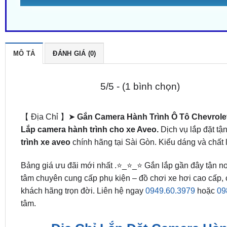
MÔ TẢ
ĐÁNH GIÁ (0)
5/5 - (1 bình chọn)
【 Địa Chỉ 】➤
Gắn Camera Hành Trình Ô Tô Chevrole
Lắp camera hành trình cho xe Aveo.
Dịch vụ lắp đặt tậ
trình xe aveo
chính hãng tại Sài Gòn. Kiểu dáng và chất l
Bảng giá ưu đãi mới nhất .⭐_⭐_⭐ Gắn lắp gần đây tận nơ
tâm chuyên cung cấp phụ kiện – đồ chơi xe hơi cao cấp, 
khách hãng trọn đời. Liên hệ ngay
0949.60.3979
hoặc
09
tâm.