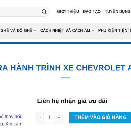
GIỚI THIỆU
ĐÀO TẠO
TUYỂN DỤNG
 GHẾ VÀ ĐỘ GHẾ
CÁCH NHIỆT VÀ CÁCH ÂM
PHỤ KIỆN TIỆN Í
A HÀNH TRÌNH XE CHEVROLET 
Liên hệ nhận giá ưu đãi
Lắp Đặt Camera Hành Trình Xe Chevrolet Aveo
ể thay đổi.
THÊM VÀO GIỎ HÀNG
ợp. Xin cảm