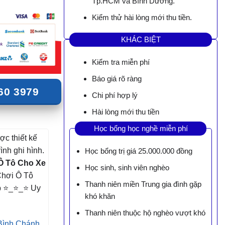
Tp.HCM và Bình Dương.
Kiểm thử hài lòng mới thu tiền.
KHÁC BIỆT
Kiểm tra miễn phí
Báo giá rõ ràng
60 3979
Chi phí hợp lý
Hài lòng mới thu tiền
Học bổng học nghề miễn phí
ợc thiết kế
rình ghi hình.
Học bổng trị giá 25.000.000 đồng
Ô Tô Cho Xe
Học sinh, sinh viên nghèo
Chơi Ô Tô
Thanh niên miền Trung gia đình gặp
p ⭐_⭐_⭐ Uy
khó khăn
Thanh niên thuộc hộ nghèo vượt khó
Bình Chánh,