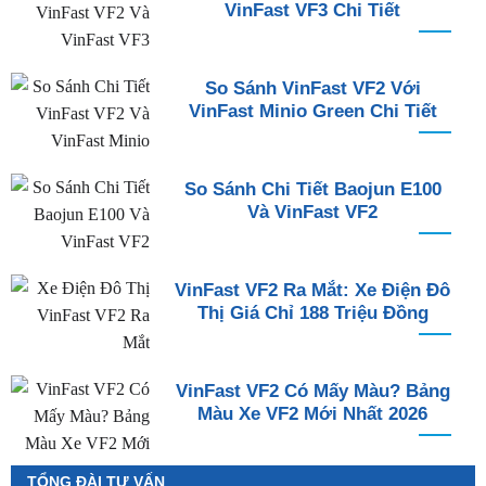
VinFast VF3 Chi Tiết
So Sánh VinFast VF2 Với
VinFast Minio Green Chi Tiết
So Sánh Chi Tiết Baojun E100
Và VinFast VF2
VinFast VF2 Ra Mắt: Xe Điện Đô
Thị Giá Chỉ 188 Triệu Đồng
VinFast VF2 Có Mấy Màu? Bảng
Màu Xe VF2 Mới Nhất 2026
TỔNG ĐÀI TƯ VẤN