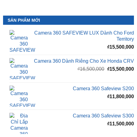
SẢN PHẨM MỚI
Camera 360 SAFEVIEW LUX Dành Cho Ford
Territory
₫
15,500,000
Camera 360 Dành Riêng Cho Xe Honda CRV
Giá
G
₫
16,500,000
₫
15,500,000
gốc
h
là:
t
₫16,500,000.
l
Camera 360 Safeview S200
₫
₫
11,800,000
Camera 360 Safeview S300
₫
11,500,000