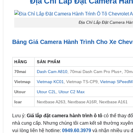
Địa Chỉ Lắp Đặt Camera Hàn
Địa Chỉ Lắp Đặt Camera Hàn
Bảng Giá Camera Hành Trình Cho Xe Chev
HÃNG
SẢN PHẨM
70mai
Dash Cam A810
, 70mai Dash Cam Pro Plus+, 70
Vietmap
Vietmap KC01
, Vietmap TS-CP9,
Vietmap SPeedM
Utour
Utour C2L
,
Utour C2 Max
Icar
Nextbase A263, Nextbase A16R, Nextbase A161
Lưu ý:
Giá lắp đặt camera hành trình ô tô
có thể thay đổ
nhà cung cấp. Nhưng chúng tôi cam kết sẽ thường xuyên cậ
vui lòng liên hệ hotline:
0949.60.3979
và nhận nhiều ưu đ