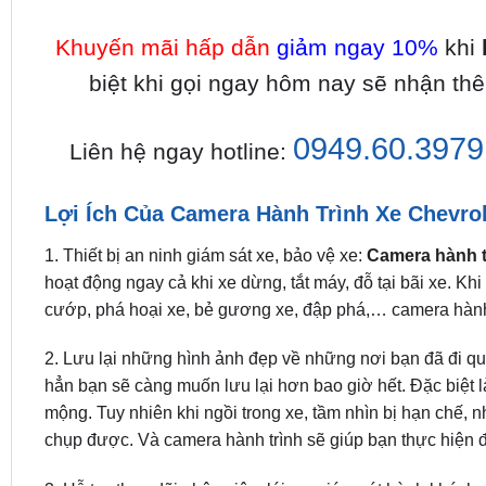
Khuyến mãi hấp dẫn
giảm ngay 10%
khi
biệt khi gọi ngay hôm nay sẽ nhận th
0949.60.3979
Liên hệ ngay hotline:
Lợi Ích Của Camera Hành Trình Xe Chevro
1. Thiết bị an ninh giám sát xe, bảo vệ xe:
Camera hành t
hoạt động ngay cả khi xe dừng, tắt máy, đỗ tại bãi xe. Kh
cướp, phá hoại xe, bẻ gương xe, đập phá,… camera hành 
2. Lưu lại những hình ảnh đẹp về những nơi bạn đã đi qu
hẳn bạn sẽ càng muốn lưu lại hơn bao giờ hết. Đặc biệt 
mộng. Tuy nhiên khi ngồi trong xe, tầm nhìn bị hạn chế, 
chụp được. Và camera hành trình sẽ giúp bạn thực hiện đ