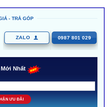
GIÁ - TRẢ GÓP
ZALO
0987 801 029
 Mới Nhất