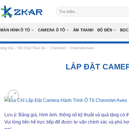
Skip
Tìm
to
kiếm:
content
MÀN HÌNH Ô TÔ
CAMERA Ô TÔ
ÂM THANH
ĐỘ ĐÈN
BỌC
rang chủ
/
Đồ Chơi Theo Xe
/
Chevrolet
/
Chevrolet Aveo
LẮP ĐẶT CAMER
Lưu ý: Bảng giá, hình ảnh, thông số kỹ thuật và quà tặng có th
Vui lòng liên hê trực tiếp để được tư vấn chính xác và phù h