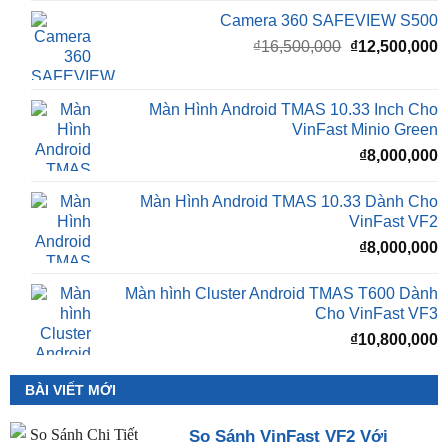
Camera 360 SAFEVIEW S500
Giá
G
₫
16,500,000
₫
12,500,000
gốc
h
là:
t
₫16,500,000.
l
Màn Hình Android TMAS 10.33 Inch Cho
₫
VinFast Minio Green
₫
8,000,000
Màn Hình Android TMAS 10.33 Dành Cho
VinFast VF2
₫
8,000,000
Màn hình Cluster Android TMAS T600 Dành
Cho VinFast VF3
₫
10,800,000
BÀI VIẾT MỚI
So Sánh VinFast VF2 Với