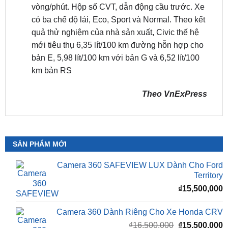
Civic
thế hệ mới trang bị động cơ 1.5 I4 tăng áp,
công suất 176 mã lực tại 6.000 vòng/phút, mô-
men xoắn cực đại 240 Nm từ 1.700 đến 4.500
vòng/phút. Hộp số CVT, dẫn động cầu trước. Xe
có ba chế độ lái, Eco, Sport và Normal. Theo kết
quả thử nghiệm của nhà sản xuất, Civic thế hệ
mới tiêu thụ 6,35 lít/100 km đường hỗn hợp cho
bản E, 5,98 lít/100 km với bản G và 6,52 lít/100
km bản RS
Theo VnExPress
SẢN PHẨM MỚI
Camera 360 SAFEVIEW LUX Dành Cho Ford
Territory