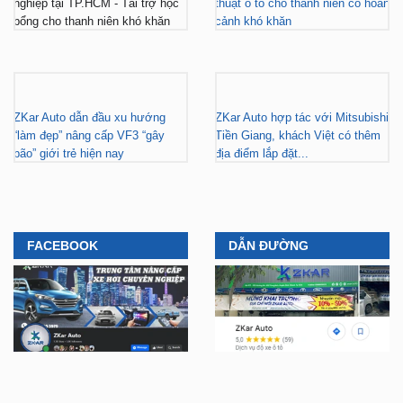
Gara nâng cấp xe hơi chuyên
ZKar Auto tài trợ học bổng kỹ
nghiệp tại TP.HCM - Tài trợ học
thuật ô tô cho thanh niên có hoàn
bổng cho thanh niên khó khăn
cảnh khó khăn
ZKar Auto dẫn đầu xu hướng
ZKar Auto hợp tác với Mitsubishi
“làm đẹp” nâng cấp VF3 “gây
Tiền Giang, khách Việt có thêm
bão” giới trẻ hiện nay
địa điểm lắp đặt...
FACEBOOK
DẪN ĐƯỜNG