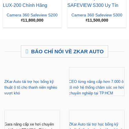
Giá
Giá
₫
15,500,000
₫
16,500,000
₫
15,500,000
gốc
hiện
là:
tại
₫16,500,000.
là:
₫15,
Camera 360 Safeview S200
Camera 360 Safeview S300
₫
11,800,000
₫
11,500,000
BÁO CHÍ NÓI VỀ ZKAR AUTO
ZKar Auto tài trợ học bổng kỹ
CEO từng nâng cấp hơn 7.000 ô
thuật ô tô cho thanh niên nghèo
tô mở hệ thống chăm sóc xe hơi
vượt khó
chuyên nghiệp tại TP.HCM