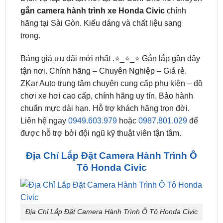
【 Địa Chỉ 】➤
Lắp Đặt Camera Hành Trình Ô Tô
Honda Civic tại TPHCM
. ZKar Auto – Trung tâm uy
tín chuyên
Lắp camera hành trình cho xe Civic
.
Dịch vụ lắp đặt tận nơi tại Sài Gòn. Chỗ nơi chuyên
gắn camera hành trình xe Honda Civic
chính
hãng tại Sài Gòn. Kiểu dáng và chất liệu sang
trọng.
Bảng giá ưu đãi mới nhất .⭐_⭐_⭐ Gắn lắp gần đây
tận nơi. Chính hãng – Chuyên Nghiệp – Giá rẻ.
ZKar Auto trung tâm chuyên cung cấp phụ kiện – đồ
chơi xe hơi cao cấp, chính hãng uy tín. Bảo hành
chuẩn mực dài hạn. Hỗ trợ khách hãng trọn đời.
Liên hệ ngay
0949.603.979
hoặc
0987.801.029
để
được hỗ trợ bởi đội ngũ kỹ thuật viên tận tâm.
Địa Chỉ Lắp Đặt Camera Hành Trình Ô
Tô Honda Civic