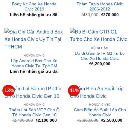
-37%
BODY KIT
HONDA CIVIC
Body Kit Cho Xe Honda
Thảm Taplo Honda Civic
Civic 2019
2006-2012
Giá
Giá
Liên hệ nhận giá ưu đãi
₫
430,000
₫
270,000
gốc
hiện
là:
tại
₫430,000.
là:
₫270,00
ĐỘ BI GẦM
Độ Bi Gầm GTR G1 Turbo
HONDA CIVIC
Cho Xe Honda Civic
Lắp Android Box Cho Xe
₫
6,200,000
Honda Civic Tại TpHCM
Liên hệ nhận giá ưu đãi
-13%
-11%
HONDA CIVIC
HONDA CIVIC
Thảm Lót Sàn ViTP Cho Ô
Cảm Biến Áp Suất Lốp Cho