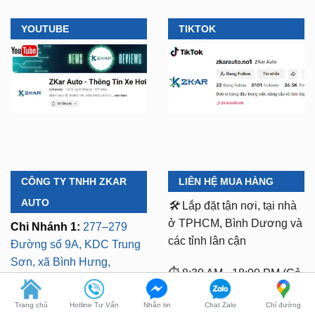
YOUTUBE
TIKTOK
CÔNG TY TNHH ZKAR
LIÊN HỆ MUA HÀNG
AUTO
🛠️
Lắp đặt tận nơi, tại nhà
ở TPHCM, Bình Dương và
Chi Nhánh 1:
277–279
các tỉnh lân cận
Đường số 9A, KDC Trung
Trang chủ
Hotline Tư Vấn
Nhắn tin
Chat Zalo
Chỉ đường