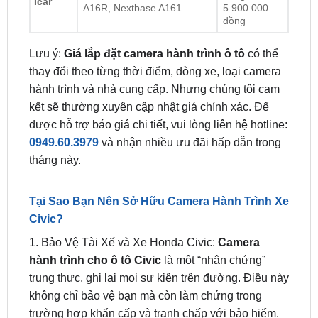
6.900.000
đồng
1.500.000
Nextbase A263, Nextbase
đồng -
Icar
A16R, Nextbase A161
5.900.000
đồng
Lưu ý:
Giá lắp đặt camera hành trình ô tô
có thể
thay đổi theo từng thời điểm, dòng xe, loại camera
hành trình và nhà cung cấp. Nhưng chúng tôi cam
kết sẽ thường xuyên cập nhật giá chính xác. Để
được hỗ trợ báo giá chi tiết, vui lòng liên hệ hotline:
0949.60.3979
và nhận nhiều ưu đãi hấp dẫn trong
tháng này.
Tại Sao Bạn Nên Sở Hữu Camera Hành Trình Xe
Civic?
1. Bảo Vệ Tài Xế và Xe Honda Civic:
Camera
hành trình cho ô tô Civic
là một “nhân chứng”