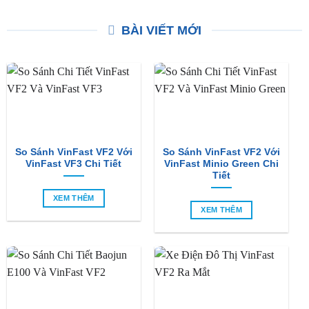
Tô Honda Civic Gen 10
Honda Civic
Giá
Giá
Giá
Giá
₫
2,400,000
₫
2,100,000
₫
2,800,000
₫
2,500,000
gốc
hiện
gốc
hiện
là:
tại
là:
tại
₫2,400,000.
là:
₫2,800,000.
là:
₫2,100,000.
₫2,50
BÀI VIẾT MỚI
So Sánh VinFast VF2 Với
So Sánh VinFast VF2 Với
VinFast VF3 Chi Tiết
VinFast Minio Green Chi
Tiết
XEM THÊM
XEM THÊM