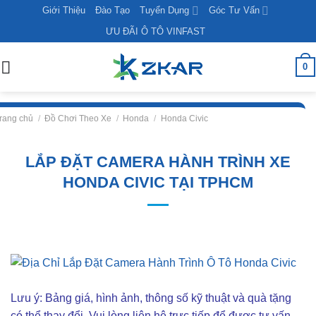
Skip
Giới Thiệu
Đào Tạo
Tuyển Dụng
Góc Tư Vấn
to
ƯU ĐÃI Ô TÔ VINFAST
content
0
rang chủ
/
Đồ Chơi Theo Xe
/
Honda
/
Honda Civic
LẮP ĐẶT CAMERA HÀNH TRÌNH XE
HONDA CIVIC TẠI TPHCM
Lưu ý: Bảng giá, hình ảnh, thông số kỹ thuật và quà tặng
có thể thay đổi. Vui lòng liên hê trực tiếp để được tư vấn