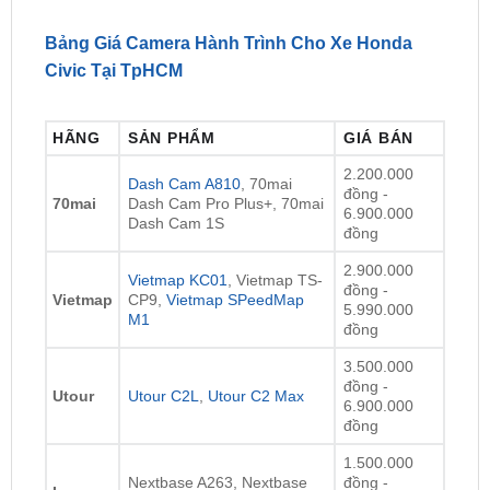
Địa Chỉ Lắp Đặt Camera Hành Trình Ô Tô Honda Civic
Bảng Giá Camera Hành Trình Cho Xe Honda
Civic Tại TpHCM
HÃNG
SẢN PHẨM
GIÁ BÁN
2.200.000
Dash Cam A810
, 70mai
đồng -
70mai
Dash Cam Pro Plus+, 70mai
6.900.000
Dash Cam 1S
đồng
2.900.000
Vietmap KC01
, Vietmap TS-
đồng -
Vietmap
CP9,
Vietmap SPeedMap
5.990.000
M1
đồng
3.500.000
đồng -
Utour
Utour C2L
,
Utour C2 Max