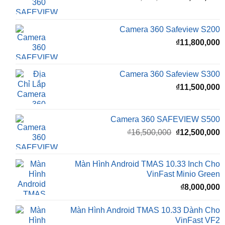
₫
15,500,000
Camera 360 Dành Riêng Cho Xe Honda CRV
Giá
G
₫
16,500,000
₫
15,500,000
gốc
h
là:
t
₫16,500,000.
l
Camera 360 Safeview S200
₫
₫
11,800,000
Camera 360 Safeview S300
₫
11,500,000
Camera 360 SAFEVIEW S500
Giá
G
₫
16,500,000
₫
12,500,000
gốc
h
là:
t
₫16,500,000.
l
Màn Hình Android TMAS 10.33 Inch Cho
₫
VinFast Minio Green