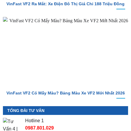
VinFast VF2 Ra Mắt: Xe Điện Đô Thị Giá Chỉ 188 Triệu Đồng
VinFast VF2 Có Mấy Màu? Bảng Màu Xe VF2 Mới Nhất 2026