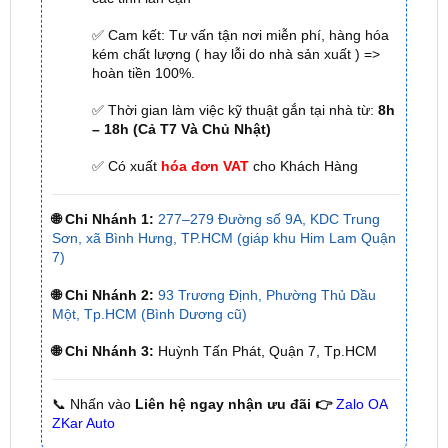
☎
☎
Bấm vào để gọi Tổng Đài
Hotline 1:
0949 60
☎
3979
– Hotline 2:
0987 801 029
✅ Tới nâng cấp, lắp đặt tận nơi tại Tp.HCM và
các tỉnh lân cận
✅ Cam kết: Tư vấn tận nơi miễn phí, hàng hóa
kém chất lượng ( hay lỗi do nhà sản xuất ) =>
hoàn tiền 100%.
✅ Thời gian làm việc kỹ thuật gắn tại nhà từ:
8h
– 18h (Cả T7 Và Chủ Nhật)
✅ Có xuất
hóa đơn VAT
cho Khách Hàng
🌐 Chi Nhánh 1:
277–279 Đường số 9A, KDC Trung
Sơn, xã Bình Hưng, TP.HCM (giáp khu Him Lam Quận
7)
🌐 Chi Nhánh 2:
93 Trương Định, Phường Thủ Dầu
Một, Tp.HCM (Bình Dương cũ)
🌐 Chi Nhánh 3:
Huỳnh Tấn Phát, Quận 7, Tp.HCM