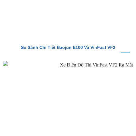
So Sánh Chi Tiết Baojun E100 Và VinFast VF2