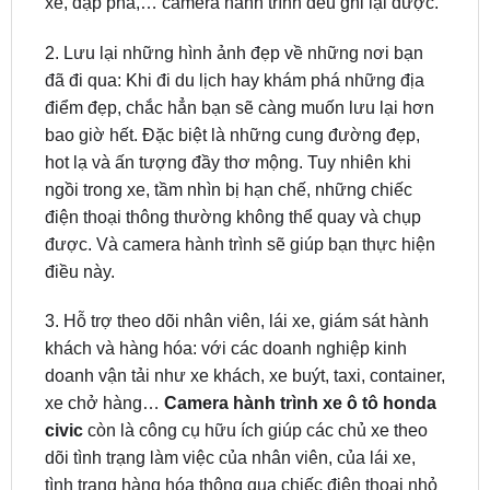
24/24 và hoạt động ngay cả khi xe dừng, tắt máy,
đỗ tại bãi xe. Khi ai đó bất cẩn va vào xe của bạn
hoặc có ý định trộm cướp, phá hoại xe, bẻ gương
xe, đập phá,… camera hành trình đều ghi lại được.
2. Lưu lại những hình ảnh đẹp về những nơi bạn
đã đi qua: Khi đi du lịch hay khám phá những địa
điểm đẹp, chắc hẳn bạn sẽ càng muốn lưu lại hơn
bao giờ hết. Đặc biệt là những cung đường đẹp,
hot lạ và ấn tượng đầy thơ mộng. Tuy nhiên khi
ngồi trong xe, tầm nhìn bị hạn chế, những chiếc
điện thoại thông thường không thể quay và chụp
được. Và camera hành trình sẽ giúp bạn thực hiện
điều này.
3. Hỗ trợ theo dõi nhân viên, lái xe, giám sát hành
khách và hàng hóa: với các doanh nghiệp kinh
doanh vận tải như xe khách, xe buýt, taxi, container,