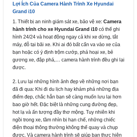
1. Thiết bị an ninh giám sát xe, bảo vệ xe:
Camera
hành trình cho xe Hyundai Grand i10
có thể ghi
hình 24/24 và hoạt động ngay cả khi xe dừng, tắt
máy, đỗ tại bãi xe. Khi ai đó bất cẩn va vào xe của
bạn hoặc có ý định trộm cướp, phá hoại xe, bẻ
gương xe, đập phá,… camera hành trình đều ghi lại
được.
2. Lưu lại những hình ảnh đẹp về những nơi bạn
đã đi qua: Khi đi du lịch hay khám phá những địa
điểm đẹp, chắc hẳn bạn sẽ càng muốn lưu lại hơn
bao giờ hết. Đặc biệt là những cung đường đẹp,
hot lạ và ấn tượng đầy thơ mộng. Tuy nhiên khi
ngồi trong xe, tầm nhìn bị hạn chế, những chiếc
điện thoại thông thường không thể quay và chụp
được. Và camera hành trình sẽ giúp bạn thực hiện
điều này.