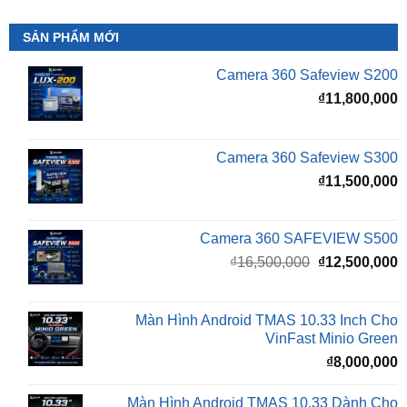
Camera 360 Safeview S200
₫
11,800,000
Camera 360 Safeview S300
₫
11,500,000
Camera 360 SAFEVIEW S500
Giá
G
₫
16,500,000
₫
12,500,000
gốc
h
là:
t
₫16,500,000.
l
Màn Hình Android TMAS 10.33 Inch Cho
₫
VinFast Minio Green
₫
8,000,000
Màn Hình Android TMAS 10.33 Dành Cho
VinFast VF2
₫
8,000,000