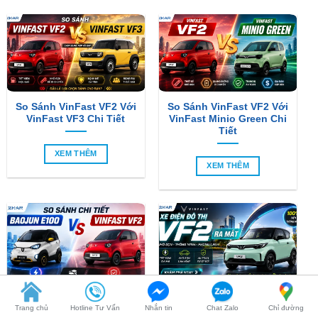
So Sánh VinFast VF2 Với
So Sánh VinFast VF2 Với
VinFast VF3 Chi Tiết
VinFast Minio Green Chi
Tiết
XEM THÊM
XEM THÊM
So Sánh Chi Tiết Baojun
VinFast VF2 Ra Mắt: Xe
E100 Và VinFast VF2
Điện Đô Thị Giá Chỉ 188
Triệu Đồng
XEM THÊM
Trang chủ
Hotline Tư Vấn
Nhắn tin
Chat Zalo
Chỉ đường
XEM THÊM