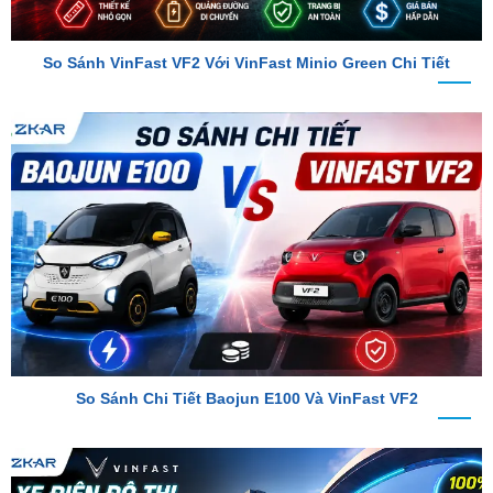
So Sánh VinFast VF2 Với VinFast Minio Green Chi Tiết
So Sánh Chi Tiết Baojun E100 Và VinFast VF2