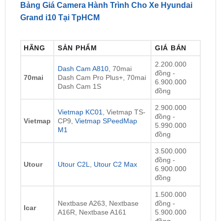
HÃNG
SẢN PHẨM
GIÁ BÁN
2.200.000
Dash Cam A810
, 70mai
đồng -
70mai
Dash Cam Pro Plus+, 70mai
6.900.000
Dash Cam 1S
đồng
2.900.000
Vietmap KC01
, Vietmap TS-
đồng -
Vietmap
CP9,
Vietmap SPeedMap
5.990.000
M1
đồng
3.500.000
đồng -
Utour
Utour C2L
,
Utour C2 Max
6.900.000
đồng
1.500.000
Nextbase A263, Nextbase
đồng -
Icar
A16R, Nextbase A161
5.900.000
đồng
Lưu ý:
Giá lắp đặt camera hành trình ô tô
có thể