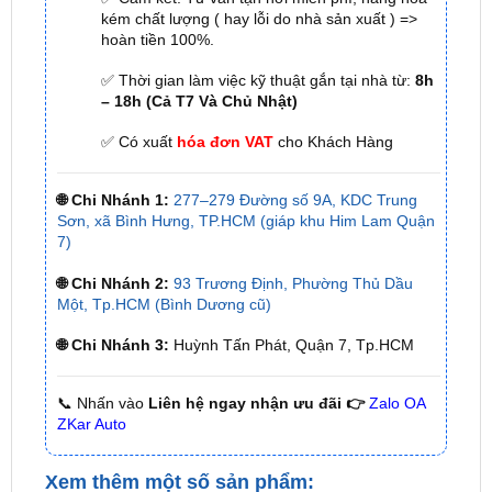
✅ Thời gian làm việc kỹ thuật gắn tại nhà từ:
8h
– 18h (Cả T7 Và Chủ Nhật)
✅ Có xuất
hóa đơn VAT
cho Khách Hàng
🌐 Chi Nhánh 1:
277–279 Đường số 9A, KDC Trung
Sơn, xã Bình Hưng, TP.HCM (giáp khu Him Lam Quận
7)
🌐 Chi Nhánh 2:
93 Trương Định, Phường Thủ Dầu
Một, Tp.HCM (Bình Dương cũ)
🌐 Chi Nhánh 3:
Huỳnh Tấn Phát, Quận 7, Tp.HCM
📞 Nhấn vào
Liên hệ ngay nhận ưu đãi 👉
Zalo OA
ZKar Auto
Xem thêm một số sản phẩm:
Gắn loa chính hãng tại tphcm