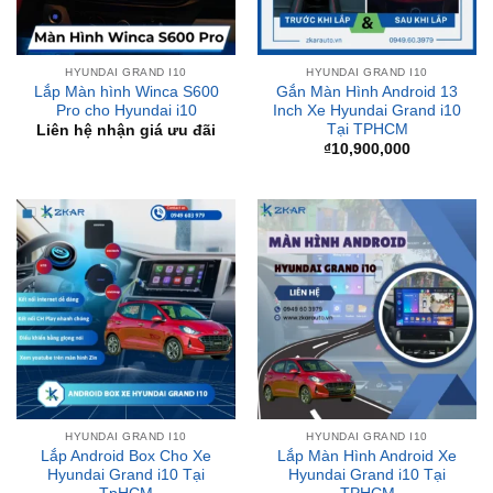
HYUNDAI GRAND I10
HYUNDAI GRAND I10
Lắp Màn hình Winca S600
Gắn Màn Hình Android 13
Pro cho Hyundai i10
Inch Xe Hyundai Grand i10
Tại TPHCM
Liên hệ nhận giá ưu đãi
₫
10,900,000
HYUNDAI GRAND I10
HYUNDAI GRAND I10
Lắp Android Box Cho Xe
Lắp Màn Hình Android Xe
Hyundai Grand i10 Tại
Hyundai Grand i10 Tại
TpHCM
TPHCM
Liên hệ nhận giá ưu đãi
Liên hệ nhận giá ưu đãi