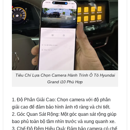
Tiêu Chí Lựa Chọn Camera Hành Trình Ô Tô Hyundai
Grand i10 Phù Hợp
1. Độ Phân Giải Cao: Chọn camera với độ phân
giải cao để đảm bảo hình ảnh rõ ràng và chi tiết.
2. Góc Quan Sát Rộng: Một góc quan sát rộng giúp
bao phủ toàn bộ tầm nhìn trước và xung quanh xe.
3. Chế Độ Đêm Hiệu Quả: Đảm bảo camera có chế
độ quay đêm hiệu quả để ghi lại hình ảnh chất
lượng trong điều kiện ánh sáng yếu.