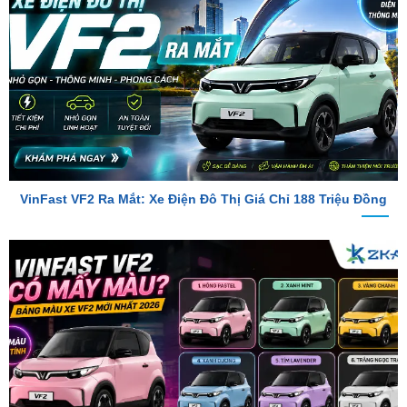
VinFast VF2 Ra Mắt: Xe Điện Đô Thị Giá Chỉ 188 Triệu Đồng