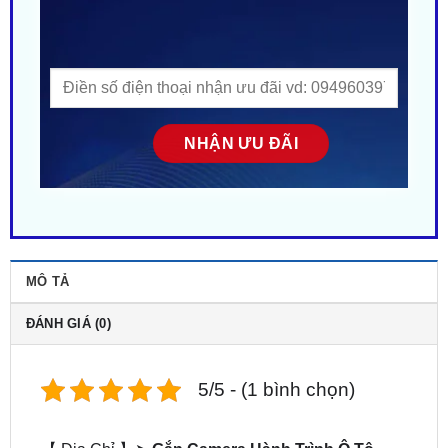
MÔ TẢ
ĐÁNH GIÁ (0)
5/5 - (1 bình chọn)
【 Địa Chỉ 】➤
Gắn Camera Hành Trình Ô Tô
Hyundai Grand i10 tại TPHCM
. ZKar Auto – Trung
tâm uy tín chuyên
Lắp camera hành trình cho xe