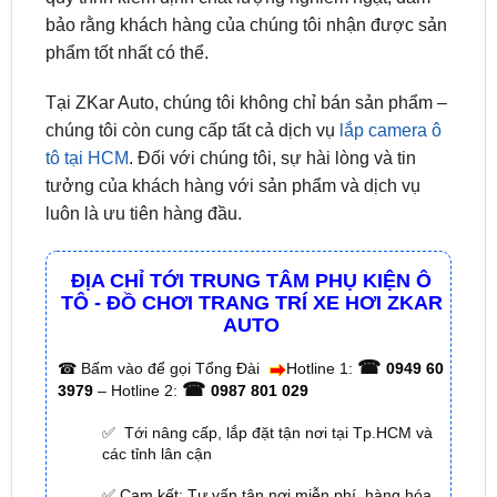
Tại ZKar Auto, chúng tôi không chỉ bán sản phẩm –
chúng tôi còn cung cấp tất cả dịch vụ
lắp camera ô
tô tại HCM
. Đối với chúng tôi, sự hài lòng và tin
tưởng của khách hàng với sản phẩm và dịch vụ
luôn là ưu tiên hàng đầu.
ĐỊA CHỈ TỚI TRUNG TÂM PHỤ KIỆN Ô
TÔ - ĐỒ CHƠI TRANG TRÍ XE HƠI ZKAR
AUTO
☎
☎
Bấm vào để gọi Tổng Đài
Hotline 1:
0949 60
☎
3979
– Hotline 2:
0987 801 029
✅ Tới nâng cấp, lắp đặt tận nơi tại Tp.HCM và
các tỉnh lân cận
✅ Cam kết: Tư vấn tận nơi miễn phí, hàng hóa
kém chất lượng ( hay lỗi do nhà sản xuất ) =>
hoàn tiền 100%.