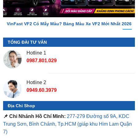
VinFast VF2 Có Mấy Màu? Bảng Màu Xe VF2 Mới Nhất 2026
TỔNG ĐÀI TƯ VẤN
Hotline 1
0987.801.029
Hotline 2
0949.60.3979
Địa Chỉ Shop
📌 Chi Nhánh Hồ Chí Minh:
277-279 Đường số 9A, KDC
Trung Sơn, Bình Chánh, Tp.HCM
(giáp khu Him Lam Quận
7)
📌 Chi Nhánh Bình Dương:
93 Trương Định, P. Hiệp
Thành, TP. Thủ Dầu Một, Bình Dương