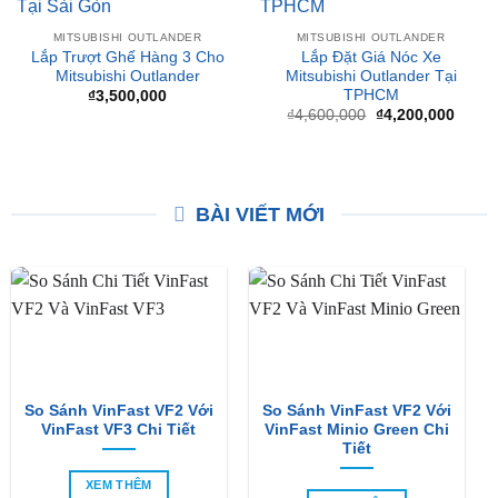
-9%
MITSUBISHI OUTLANDER
MITSUBISHI OUTLANDER
Lắp Trượt Ghế Hàng 3 Cho
Lắp Đặt Giá Nóc Xe
Mitsubishi Outlander
Mitsubishi Outlander Tại
TPHCM
₫
3,500,000
Giá
Giá
₫
4,600,000
₫
4,200,000
gốc
hiện
là:
tại
₫4,600,000.
là:
₫4,20
BÀI VIẾT MỚI