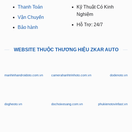
Bảo Mật Thông Tin
Zalo 1:
0949.60.3979
Đổi Trả Hàng
Zalo 2:
0987.801.029
Thanh Toán
Kỹ Thuật Có Kinh
Nghiệm
Vận Chuyển
Hỗ Trợ: 24/7
Bảo hành
WEBSITE THUỘC THƯƠNG HIỆU ZKAR AUTO
manhinhandroidoto.com.vn
camerahanhtrinhoto.com.vn
dodenoto.vn
dogheoto.vn
dochoixesang.com.vn
phukienotovinfast.vn