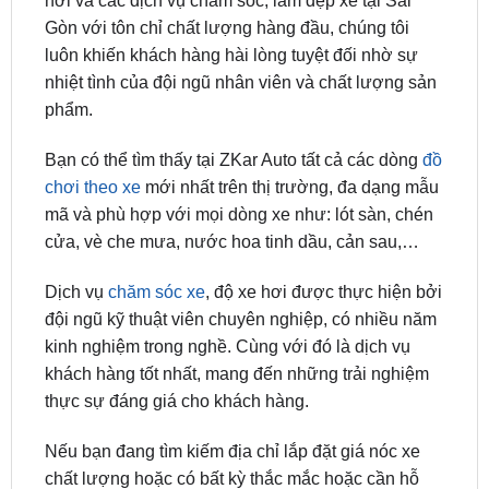
Mitsubishi Outlander uy tín
ZKar Auto chuyên về các dòng
phụ kiện tiện ích
xe
hơi và các dịch vụ chăm sóc, làm đẹp xe tại Sài
Gòn với tôn chỉ chất lượng hàng đầu, chúng tôi
luôn khiến khách hàng hài lòng tuyệt đối nhờ sự
nhiệt tình của đội ngũ nhân viên và chất lượng sản
phẩm.
Bạn có thể tìm thấy tại ZKar Auto tất cả các dòng
đồ
chơi theo xe
mới nhất trên thị trường, đa dạng mẫu
mã và phù hợp với mọi dòng xe như: lót sàn, chén
cửa, vè che mưa, nước hoa tinh dầu, cản sau,…
Dịch vụ
chăm sóc xe
, độ xe hơi được thực hiện bởi
đội ngũ kỹ thuật viên chuyên nghiệp, có nhiều năm
kinh nghiệm trong nghề. Cùng với đó là dịch vụ
khách hàng tốt nhất, mang đến những trải nghiệm
thực sự đáng giá cho khách hàng.