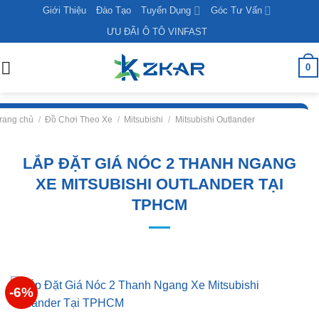
Skip
Giới Thiệu
Đào Tạo
Tuyển Dụng
Góc Tư Vấn
to
ƯU ĐÃI Ô TÔ VINFAST
content
0
rang chủ
/
Đồ Chơi Theo Xe
/
Mitsubishi
/
Mitsubishi Outlander
LẮP ĐẶT GIÁ NÓC 2 THANH NGANG
XE MITSUBISHI OUTLANDER TẠI
TPHCM
-6%