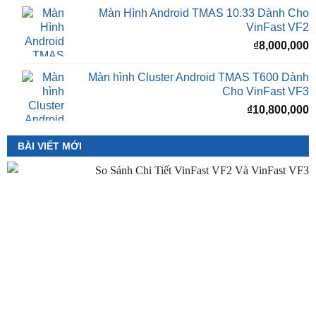
₫16,500,000.
l
Màn Hình Android TMAS 10.33 Inch Cho
₫
VinFast Minio Green
₫
8,000,000
Màn Hình Android TMAS 10.33 Dành Cho
VinFast VF2
₫
8,000,000
Màn hình Cluster Android TMAS T600 Dành
Cho VinFast VF3
₫
10,800,000
BÀI VIẾT MỚI