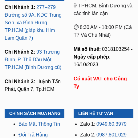
CÔNG TY TNHH ZKAR
LIÊN HỆ MUA HÀNG
AUTO
🛠️
Lắp đặt tận nơi, tại nhà
ở TPHCM, Bình Dương và
Chi Nhánh 1:
277–279
các tỉnh lân cận
Đường số 9A, KDC Trung
Sơn, xã Bình Hưng,
⏱️ 8:30 AM - 18:00 PM (Cả
TP.HCM (giáp khu Him
T7 Và Chủ Nhật)
Lam Quận 7)
Mã số thuế:
0318103254 -
Chi Nhánh 2:
93 Trương
Ngày cấp phép:
Định, P. Thủ Dầu Một,
16/10/2023
TP.HCM (Bình Dương cũ)
Có xuất VAT cho Công
Chi Nhánh 3:
Huỳnh Tấn
Ty
Phát, Quận 7, Tp.HCM
CHÍNH SÁCH MUA HÀNG
LIÊN HỆ TƯ VẤN