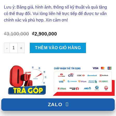
Lưu ý: Bảng giá, hình ảnh, thông số kỹ thuật và quà tặng
có thể thay đổi. Vui lòng liên hê trực tiếp để được tư vấn
chính xác và phù hợp. Xin cảm ơn!
Giá
Giá
₫
3,100,000
₫
2,900,000
gốc
hiện
là:
tại
Lắp Đặt Giá Nóc 2 Thanh Ngang Xe Mitsubishi Outlander Tại 
THÊM VÀO GIỎ HÀNG
₫3,100,000.
là:
₫2,900,000.
ZALO