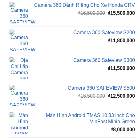
Camera 360 SAFEVIEW LUX Dành Cho Ford
Territory
₫
15,500,000
Camera 360 Dành Riêng Cho Xe Honda CRV
Giá
G
₫
16,500,000
₫
15,500,000
gốc
h
là:
t
₫16,500,000.
l
Camera 360 Safeview S200
₫
₫
11,800,000
Camera 360 Safeview S300
₫
11,500,000
Camera 360 SAFEVIEW S500
Giá
G
₫
16,500,000
₫
12,500,000
gốc
h
là:
t