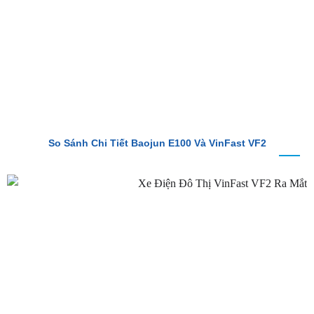
So Sánh Chi Tiết Baojun E100 Và VinFast VF2