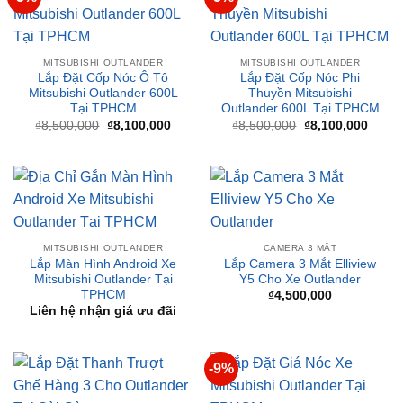
Liên hệ nhận giá ưu đãi
-5%
-5%
MITSUBISHI OUTLANDER
MITSUBISHI OUTLANDER
Lắp Đặt Cốp Nóc Ô Tô
Lắp Đặt Cốp Nóc Phi
Mitsubishi Outlander 600L
Thuyền Mitsubishi
Tại TPHCM
Outlander 600L Tại TPHCM
Giá
Giá
Giá
Giá
₫
8,500,000
₫
8,100,000
₫
8,500,000
₫
8,100,000
gốc
hiện
gốc
hiện
là:
tại
là:
tại
₫8,500,000.
là:
₫8,500,000.
là:
₫8,100,000.
₫8,10
MITSUBISHI OUTLANDER
CAMERA 3 MẮT
Lắp Màn Hình Android Xe
Lắp Camera 3 Mắt Elliview
Mitsubishi Outlander Tại
Y5 Cho Xe Outlander
TPHCM
₫
4,500,000
Liên hệ nhận giá ưu đãi