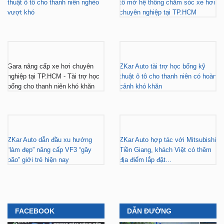
ZKar Auto tài trợ học bổng kỹ
CEO từng nâng cấp hơn 7.000 ô
thuật ô tô cho thanh niên nghèo
tô mở hệ thống chăm sóc xe hơi
vượt khó
chuyên nghiệp tại TP.HCM
Gara nâng cấp xe hơi chuyên
ZKar Auto tài trợ học bổng kỹ
nghiệp tại TP.HCM - Tài trợ học
thuật ô tô cho thanh niên có hoàn
bổng cho thanh niên khó khăn
cảnh khó khăn
ZKar Auto dẫn đầu xu hướng
ZKar Auto hợp tác với Mitsubishi
“làm đẹp” nâng cấp VF3 “gây
Tiền Giang, khách Việt có thêm
bão” giới trẻ hiện nay
địa điểm lắp đặt...