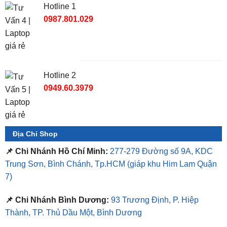
TỔNG ĐÀI TƯ VẤN
Hotline 1
0987.801.029
Hotline 2
0949.60.3979
Địa Chỉ Shop
📌 Chi Nhánh Hồ Chí Minh:
277-279 Đường số 9A, KDC
Trung Sơn, Bình Chánh, Tp.HCM
(giáp khu Him Lam Quận
7)