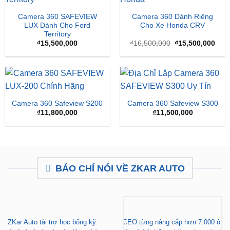
-6%
Camera 360 SAFEVIEW
Camera 360 Dành Riêng
LUX Dành Cho Ford
Cho Xe Honda CRV
Territory
Giá
Giá
₫
15,500,000
₫
16,500,000
₫
15,500,000
gốc
hiện
là:
tại
₫16,500,000.
là:
₫15,
Camera 360 Safeview S200
Camera 360 Safeview S300
₫
11,800,000
₫
11,500,000
BÁO CHÍ NÓI VỀ ZKAR AUTO