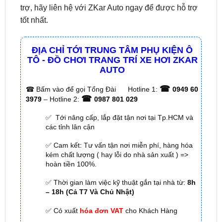
Nếu bạn đang tìm kiếm địa chỉ lắp đặt giá nóc xe
chất lượng hoặc có bất kỳ thắc mắc hoặc cần hỗ
trợ, hãy liên hệ với ZKar Auto ngay để được hỗ trợ
tốt nhất.
ĐỊA CHỈ TỚI TRUNG TÂM PHỤ KIỆN Ô
TÔ - ĐỒ CHƠI TRANG TRÍ XE HƠI ZKAR
AUTO
☎
☎
Bấm vào để gọi Tổng Đài
Hotline 1:
0949 60
☎
3979
– Hotline 2:
0987 801 029
✅ Tới nâng cấp, lắp đặt tận nơi tại Tp.HCM và
các tỉnh lân cận
✅ Cam kết: Tư vấn tận nơi miễn phí, hàng hóa
kém chất lượng ( hay lỗi do nhà sản xuất ) =>
hoàn tiền 100%.