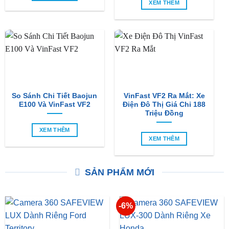
So Sánh VinFast VF2 Với
So Sánh VinFast VF2 Với
VinFast VF3 Chi Tiết
VinFast Minio Green Chi
Tiết
XEM THÊM
XEM THÊM
So Sánh Chi Tiết Baojun
VinFast VF2 Ra Mắt: Xe
E100 Và VinFast VF2
Điện Đô Thị Giá Chỉ 188
Triệu Đồng
XEM THÊM
XEM THÊM
SẢN PHẨM MỚI