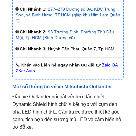
✅ Thời gian làm việc kỹ thuật gắn tại nhà từ:
8h
– 18h (Cả T7 Và Chủ Nhật)
✅ Có xuất
hóa đơn VAT
cho Khách Hàng
🌐 Chi Nhánh 1:
277–279 Đường số 9A, KDC Trung
Sơn, xã Bình Hưng, TP.HCM (giáp khu Him Lam Quận
7)
🌐 Chi Nhánh 2:
93 Trương Định, Phường Thủ Dầu
Một, Tp.HCM (Bình Dương cũ)
🌐 Chi Nhánh 3:
Huỳnh Tấn Phát, Quận 7, Tp.HCM
📞 Nhấn vào
Liên hệ ngay nhận ưu đãi 👉
Zalo OA
ZKar Auto
Một số thông tin về xe Mitsubishi Outlander
Đầu xe Outlander nổi bật với lưới tản nhiệt
Dynamic Shield hình chữ X kết hợp với cụm đèn
pha LED hình chữ L. Cản trước được thiết kế góc