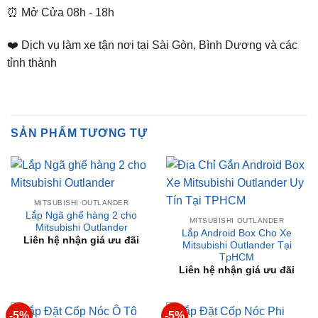
📌 Chi Nhánh Bình Dương:
93 Trương Định, P. Hiệp
Thành, TP. Thủ Dầu Một, Bình Dương
⏰ Mở Cửa 08h - 18h
❤️ Dịch vụ làm xe tận nơi tại Sài Gòn, Bình Dương và các
tỉnh thành
SẢN PHẨM TƯƠNG TỰ
MITSUBISHI OUTLANDER
Lắp Ngã ghế hàng 2 cho
MITSUBISHI OUTLANDER
Mitsubishi Outlander
Lắp Android Box Cho Xe
Liên hệ nhận giá ưu đãi
Mitsubishi Outlander Tại
TpHCM