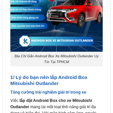
Địa Chỉ Gắn Android Box Xe Mitsubishi Outlander Uy
Tín Tại TPHCM
1/ Lý do bạn nên lắp Android Box
Mitsubishi Outlander
Tăng cường trải nghiệm giải trí trong xe
Việc
lắp đặt Android Box cho xe Mitsubishi
Outlander
mang lại một loạt tính năng giải trí đa
dạng và hiện đại. Với màn hình cảm ứng, người
dùng có thể truy cập vào ứng dụng giải trí yêu thích
như YouTube, Spotify, Netflix, và nhiều ứng dụng