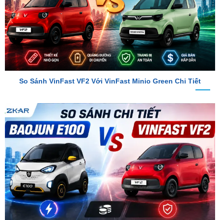
So Sánh VinFast VF2 Với VinFast Minio Green Chi Tiết
So Sánh Chi Tiết Baojun E100 Và VinFast VF2