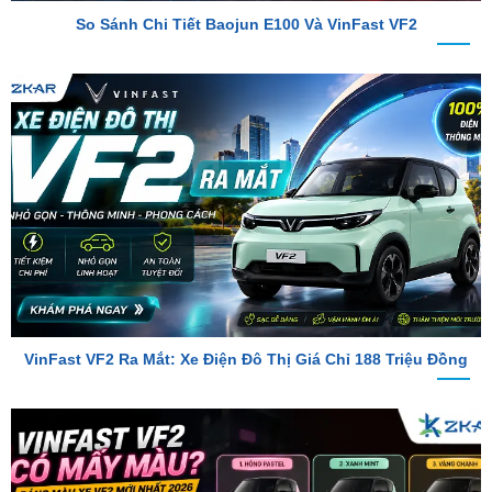
VinFast VF2 Ra Mắt: Xe Điện Đô Thị Giá Chỉ 188 Triệu Đồng