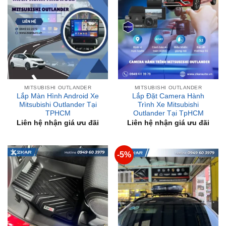
MITSUBISHI OUTLANDER
MITSUBISHI OUTLANDER
Lắp Màn Hình Android Xe
Lắp Đặt Camera Hành
Mitsubishi Outlander Tại
Trình Xe Mitsubishi
TPHCM
Outlander Tại TpHCM
Liên hệ nhận giá ưu đãi
Liên hệ nhận giá ưu đãi
-5%