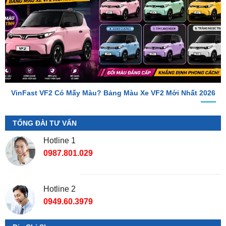
VinFast VF2 Có Mấy Màu? Bảng Màu Xe VF2 Mới Nhất 2026
TỔNG ĐÀI TƯ VẤN
Hotline 1
0987.801.029
Hotline 2
0949.60.3979
Địa Chỉ Shop
📌 Chi Nhánh Hồ Chí Minh:
277-279 Đường số 9A, KDC