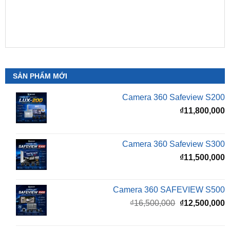
SẢN PHẨM MỚI
Camera 360 Safeview S200
₫
11,800,000
Camera 360 Safeview S300
₫
11,500,000
Camera 360 SAFEVIEW S500
Giá
G
₫
16,500,000
₫
12,500,000
gốc
h
là:
t
₫16,500,000.
l
Màn Hình Android TMAS 10.33 Inch Cho
₫
VinFast Minio Green