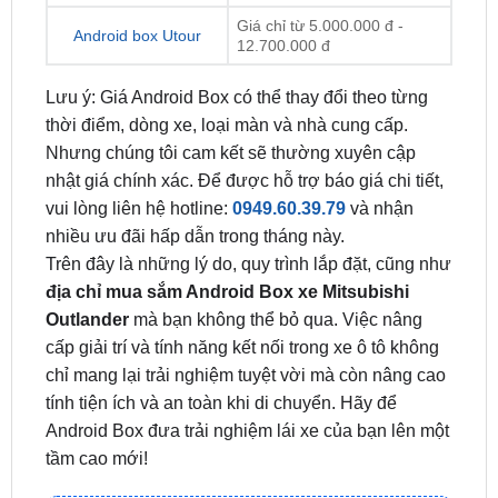
Lưu ý: Giá Android Box có thể thay đổi theo từng
thời điểm, dòng xe, loại màn và nhà cung cấp.
Nhưng chúng tôi cam kết sẽ thường xuyên cập
nhật giá chính xác. Để được hỗ trợ báo giá chi tiết,
vui lòng liên hệ hotline:
0949.60.39.79
và nhận
nhiều ưu đãi hấp dẫn trong tháng này.
Trên đây là những lý do, quy trình lắp đặt, cũng như
địa chỉ mua sắm Android Box xe Mitsubishi
Outlander
mà bạn không thể bỏ qua. Việc nâng
cấp giải trí và tính năng kết nối trong xe ô tô không
chỉ mang lại trải nghiệm tuyệt vời mà còn nâng cao
tính tiện ích và an toàn khi di chuyển. Hãy để
Android Box đưa trải nghiệm lái xe của bạn lên một
tầm cao mới!
ĐỊA CHỈ TỚI TRUNG TÂM PHỤ KIỆN Ô
TÔ - ĐỒ CHƠI TRANG TRÍ XE HƠI ZKAR