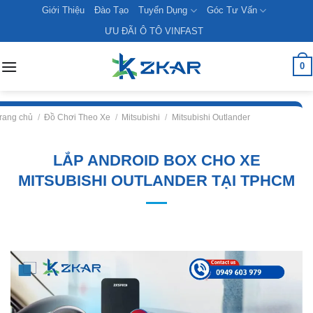
Skip
Giới Thiệu
Đào Tạo
Tuyển Dụng
Góc Tư Vấn
to
ƯU ĐÃI Ô TÔ VINFAST
content
0
rang chủ
/
Đồ Chơi Theo Xe
/
Mitsubishi
/
Mitsubishi Outlander
LẮP ANDROID BOX CHO XE
MITSUBISHI OUTLANDER TẠI TPHCM