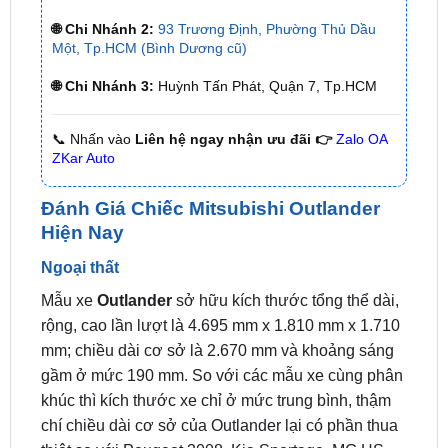
🌐 Chi Nhánh 3:
Huỳnh Tấn Phát, Quận 7, Tp.HCM
📞 Nhấn vào
Liên hệ ngay nhận ưu đãi 👉
Zalo OA
ZKar Auto
Đánh Giá Chiếc Mitsubishi Outlander
Hiện Nay
Ngoại thất
Mẫu xe
Outlander
sở hữu kích thước tổng thể dài,
rộng, cao lần lượt là 4.695 mm x 1.810 mm x 1.710
mm; chiều dài cơ sở là 2.670 mm và khoảng sáng
gầm ở mức 190 mm. So với các mẫu xe cùng phân
khúc thì kích thước xe chỉ ở mức trung bình, thậm
chí chiều dài cơ sở của Outlander lại có phần thua
thiệt so với Peugeot 3008, Kia Sportage, MG HS,
Hyundai Tucson, Volkswagen Tiguan…