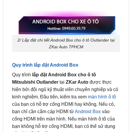
2/ Lắp đặt chi tiết Android Box cho ô tô Outlander tại
ZKar Auto TPHCM
Quy trình lắp đặt Android Box
Quy trình
lắp đặt Android Box cho ô tô
Mitsubishi Outlander
tại
ZKar Auto
được thực
hiện bởi đội ngũ kỹ thuật viên chuyên nghiệp và có
kinh nghiệm. Đầu tiên, kiểm tra xem
màn hình ô tô
của bạn có hỗ trợ cổng HDMI hay không. Nếu có,
bạn chỉ cần cắm cáp HDMI từ
Android Box
vào
cổng HDMI trên màn hình. Nếu màn hình ô tô của
bạn không hỗ trợ cổng HDMI, bạn có thể sử dụng
cáp AV để kết nối.
Tùy chọn tính năng và phụ kiện đi kèm