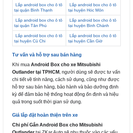
Lắp android box cho ô tô
Lắp android box cho ô tô
tại quận Tân Phú
tại huyện Bình Chánh
Lắp android box cho ô tô
Lắp android box cho ô tô
tại huyện Củ Chi
tại huyện Cần Giờ
Tư vấn và hỗ trợ sau bán hàng
Khi mua
Android Box cho xe Mitsubishi
Outlander tại TPHCM
, người dùng sẽ được tư vấn
chi tiết về tính năng, cách sử dụng, cũng như được
hỗ trợ sau bán hàng, bảo hành và bảo dưỡng định
kỳ để đảm bảo hệ thống hoạt động ổn định và hiệu
quả trong suốt thời gian sử dụng.
Giá lắp đặt hoàn thiện trên xe
Chi phí Gắn Android Box cho Mitsubishi
Outlander
tại ZKar Auto sẽ phụ thuộc vào các yếu
tố như tính năng, phụ kiện đi kèm, và quy trình lắp
đặt cụ thể. Tuy nhiên, đây luôn là mức giá hợp lý và