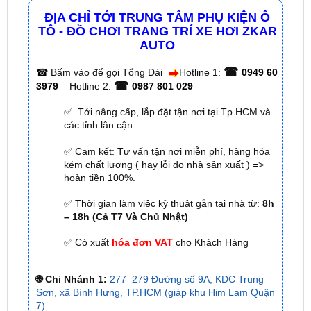
AUTO
☎
☎
Bấm vào để gọi Tổng Đài
Hotline 1:
0949 60
☎
3979
– Hotline 2:
0987 801 029
✅ Tới nâng cấp, lắp đặt tận nơi tại Tp.HCM và
các tỉnh lân cận
✅ Cam kết: Tư vấn tận nơi miễn phí, hàng hóa
kém chất lượng ( hay lỗi do nhà sản xuất ) =>
hoàn tiền 100%.
✅ Thời gian làm việc kỹ thuật gắn tại nhà từ:
8h
– 18h (Cả T7 Và Chủ Nhật)
✅ Có xuất
hóa đơn VAT
cho Khách Hàng
🌐 Chi Nhánh 1:
277–279 Đường số 9A, KDC Trung
Sơn, xã Bình Hưng, TP.HCM (giáp khu Him Lam Quận
7)
🌐 Chi Nhánh 2:
93 Trương Định, Phường Thủ Dầu
Một, Tp.HCM (Bình Dương cũ)