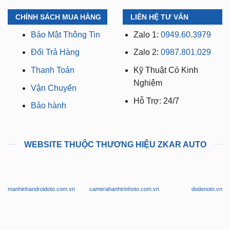
Có xuất VAT cho Công
Chi Nhánh 3:
Huỳnh Tấn
Ty
Phát, Quận 7, Tp.HCM
CHÍNH SÁCH MUA HÀNG
LIÊN HỆ TƯ VẤN
Bảo Mật Thông Tin
Zalo 1:
0949.60.3979
Đổi Trả Hàng
Zalo 2:
0987.801.029
Thanh Toán
Kỹ Thuật Có Kinh
Nghiệm
Vận Chuyển
Hỗ Trợ: 24/7
Bảo hành
WEBSITE THUỘC THƯƠNG HIỆU ZKAR AUTO
manhinhandroidoto.com.vn
camerahanhtrinhoto.com.vn
dodenoto.vn