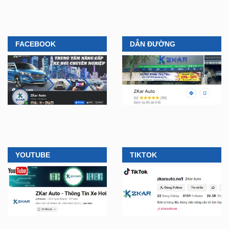
ZKar Auto dẫn đầu xu hướng
ZKar Auto hợp tác với Mitsubishi
“làm đẹp” nâng cấp VF3 “gây
Tiền Giang, khách Việt có thêm
bão” giới trẻ hiện nay
địa điểm lắp đặt...
FACEBOOK
DẪN ĐƯỜNG
YOUTUBE
TIKTOK