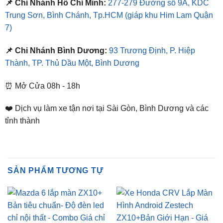
Địa Chỉ Shop
📌 Chi Nhánh Hồ Chí Minh:
277-279 Đường số 9A, KDC
Trung Sơn, Bình Chánh, Tp.HCM
(giáp khu Him Lam Quận
7)
📌 Chi Nhánh Bình Dương:
93 Trương Định, P. Hiệp
Thành, TP. Thủ Dầu Một, Bình Dương
⏰ Mở Cửa 08h - 18h
❤️ Dịch vụ làm xe tận nơi tại Sài Gòn, Bình Dương và các
tỉnh thành
SẢN PHẨM TƯƠNG TỰ