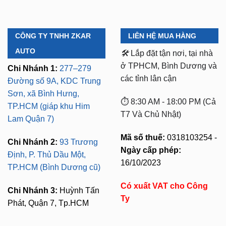
CÔNG TY TNHH ZKAR
LIÊN HỆ MUA HÀNG
AUTO
🛠️
Lắp đặt tận nơi, tại nhà
ở TPHCM, Bình Dương và
Chi Nhánh 1:
277–279
các tỉnh lân cận
Đường số 9A, KDC Trung
Sơn, xã Bình Hưng,
⏱️ 8:30 AM - 18:00 PM (Cả
TP.HCM (giáp khu Him
T7 Và Chủ Nhật)
Lam Quận 7)
Mã số thuế:
0318103254 -
Chi Nhánh 2:
93 Trương
Ngày cấp phép:
Định, P. Thủ Dầu Một,
16/10/2023
TP.HCM (Bình Dương cũ)