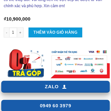
chính xác và phù hợp. Xin cảm ơn!
₫
10,900,000
Lắp Màn Hình 13in Safeview Cho Xe Xpander - Giá 10tr900 số 
THÊM VÀO GIỎ HÀNG
ZALO
0949 60 3979