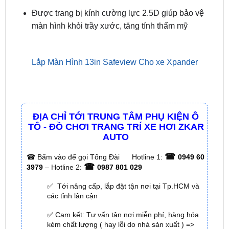
sáng cao giúp chống chói chống lóa hiệu quả hỗ
trợ quan sát tốt trong
mọi điều kiện thời tiết
Được trang bị kính cường lực 2.5D giúp bảo vệ
màn hình khỏi trầy xước, tăng tính thẩm mỹ
Lắp Màn Hình 13in Safeview Cho xe Xpander
ĐỊA CHỈ TỚI TRUNG TÂM PHỤ KIỆN Ô
TÔ - ĐỒ CHƠI TRANG TRÍ XE HƠI ZKAR
AUTO
☎
☎
Bấm vào để gọi Tổng Đài
Hotline 1:
0949 60
☎
3979
– Hotline 2:
0987 801 029
✅ Tới nâng cấp, lắp đặt tận nơi tại Tp.HCM và