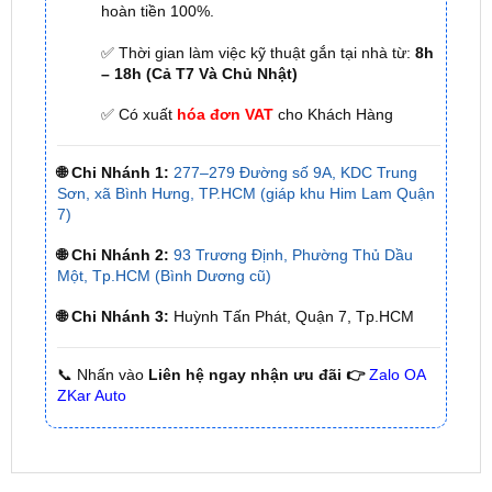
các tỉnh lân cận
✅ Cam kết: Tư vấn tận nơi miễn phí, hàng hóa
kém chất lượng ( hay lỗi do nhà sản xuất ) =>
hoàn tiền 100%.
✅ Thời gian làm việc kỹ thuật gắn tại nhà từ:
8h
– 18h (Cả T7 Và Chủ Nhật)
✅ Có xuất
hóa đơn VAT
cho Khách Hàng
🌐 Chi Nhánh 1:
277–279 Đường số 9A, KDC Trung
Sơn, xã Bình Hưng, TP.HCM (giáp khu Him Lam Quận
7)
🌐 Chi Nhánh 2:
93 Trương Định, Phường Thủ Dầu
Một, Tp.HCM (Bình Dương cũ)
🌐 Chi Nhánh 3:
Huỳnh Tấn Phát, Quận 7, Tp.HCM
📞 Nhấn vào
Liên hệ ngay nhận ưu đãi 👉
Zalo OA
ZKar Auto