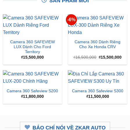
XEM THÊM
SẢN PHẨM MỚI
-6%
Camera 360 SAFEVIEW
Camera 360 Dành Riêng
LUX Dành Cho Ford
Cho Xe Honda CRV
Territory
Giá
Giá
₫
15,500,000
₫
16,500,000
₫
15,500,000
gốc
hiện
là:
tại
₫16,500,000.
là:
₫15,
Camera 360 Safeview S200
Camera 360 Safeview S300
₫
11,800,000
₫
11,500,000