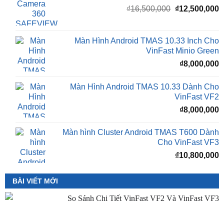
₫
11,500,000
Camera 360 SAFEVIEW S500
Giá
G
₫
16,500,000
₫
12,500,000
gốc
h
là:
t
₫16,500,000.
l
Màn Hình Android TMAS 10.33 Inch Cho
₫
VinFast Minio Green
₫
8,000,000
Màn Hình Android TMAS 10.33 Dành Cho
VinFast VF2
₫
8,000,000
Màn hình Cluster Android TMAS T600 Dành
Cho VinFast VF3
₫
10,800,000
BÀI VIẾT MỚI