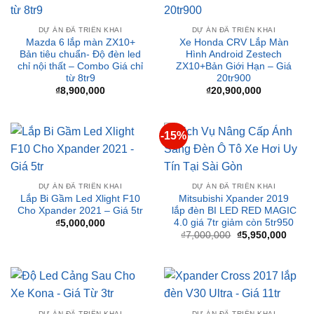
DỰ ÁN ĐÃ TRIỂN KHAI
DỰ ÁN ĐÃ TRIỂN KHAI
Mazda 6 lắp màn ZX10+
Xe Honda CRV Lắp Màn
Bản tiêu chuẩn- Độ đèn led
Hình Android Zestech
chỉ nội thất – Combo Giá chỉ
ZX10+Bản Giới Hạn – Giá
từ 8tr9
20tr900
₫
8,900,000
₫
20,900,000
-15%
DỰ ÁN ĐÃ TRIỂN KHAI
DỰ ÁN ĐÃ TRIỂN KHAI
Lắp Bi Gầm Led Xlight F10
Mitsubishi Xpander 2019
Cho Xpander 2021 – Giá 5tr
lắp đèn BI LED RED MAGIC
4.0 giá 7tr giảm còn 5tr950
₫
5,000,000
Giá
Giá
₫
7,000,000
₫
5,950,000
gốc
hiện
là:
tại