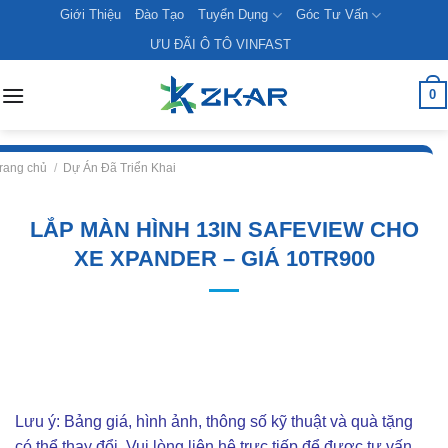
Skip
Giới Thiệu
Đào Tạo
Tuyển Dụng
Góc Tư Vấn
to
ƯU ĐÃI Ô TÔ VINFAST
content
0
rang chủ
/
Dự Án Đã Triển Khai
LẮP MÀN HÌNH 13IN SAFEVIEW CHO
XE XPANDER – GIÁ 10TR900
Lưu ý: Bảng giá, hình ảnh, thông số kỹ thuật và quà tặng
có thể thay đổi. Vui lòng liên hê trực tiếp để được tư vấn