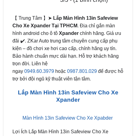
ĐÁNH GIÁ (0)
5/5 - (1 bình chọn)
【 Trung Tâm 】➤
Lắp Màn Hình 13in Safeview
Cho Xe Xpander Tại TPHCM
. Địa chỉ gắn màn
hình android cho ô tô
Xpander
chính hãng. Giá ưu
đãi ✔️. ZKar Auto trung tâm chuyên cung cấp phụ
kiện – đồ chơi xe hơi cao cấp, chính hãng uy tín.
Bảo hành chuẩn mực dài hạn. Hỗ trợ khách hãng
trọn đời. Liên hệ
ngay
0949.60.3979
hoặc
0987.801.029
để được hỗ
trợ bởi đội ngũ kỹ thuật viên tận tâm.
Lắp Màn Hình 13in Safeview Cho Xe
Xpander