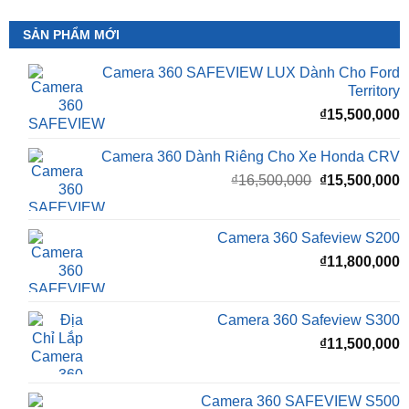
SẢN PHẨM MỚI
Camera 360 SAFEVIEW LUX Dành Cho Ford
Territory
₫
15,500,000
Camera 360 Dành Riêng Cho Xe Honda CRV
Giá
G
₫
16,500,000
₫
15,500,000
gốc
h
là:
t
₫16,500,000.
l
Camera 360 Safeview S200
₫
₫
11,800,000
Camera 360 Safeview S300