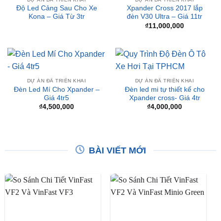
₫7,000,000.
là:
₫5,95
DỰ ÁN ĐÃ TRIỂN KHAI
DỰ ÁN ĐÃ TRIỂN KHAI
Độ Led Cảng Sau Cho Xe
Xpander Cross 2017 lắp
Kona – Giá Từ 3tr
đèn V30 Ultra – Giá 11tr
₫
11,000,000
DỰ ÁN ĐÃ TRIỂN KHAI
DỰ ÁN ĐÃ TRIỂN KHAI
Đèn Led Mí Cho Xpander –
Đèn led mi tự thiết kế cho
Giá 4tr5
Xpander cross- Giá 4tr
₫
4,500,000
₫
4,000,000
BÀI VIẾT MỚI