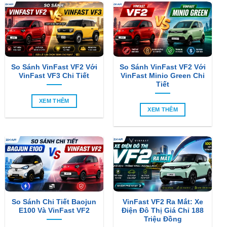
So Sánh VinFast VF2 Với
So Sánh VinFast VF2 Với
VinFast VF3 Chi Tiết
VinFast Minio Green Chi
Tiết
XEM THÊM
XEM THÊM
So Sánh Chi Tiết Baojun
VinFast VF2 Ra Mắt: Xe
E100 Và VinFast VF2
Điện Đô Thị Giá Chỉ 188
Triệu Đồng
XEM THÊM
XEM THÊM