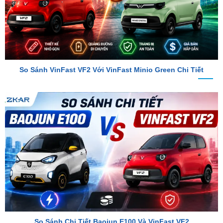
So Sánh VinFast VF2 Với VinFast Minio Green Chi Tiết
So Sánh Chi Tiết Baojun E100 Và VinFast VF2