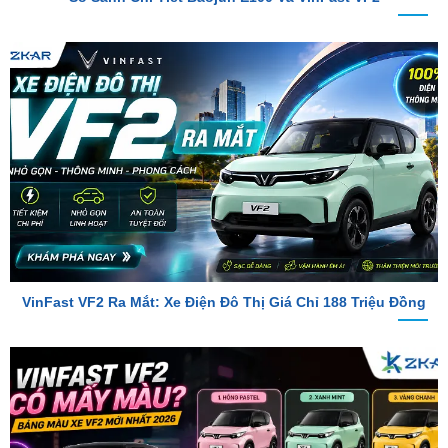
VinFast VF2 Ra Mắt: Xe Điện Đô Thị Giá Chỉ 188 Triệu Đồng