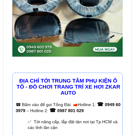
ĐỊA CHỈ TỚI TRUNG TÂM PHỤ KIỆN Ô
TÔ - ĐỒ CHƠI TRANG TRÍ XE HƠI ZKAR
AUTO
☎
☎
Bấm vào để gọi Tổng Đài
Hotline 1:
0949 60
☎
3979
– Hotline 2:
0987 801 029
✅ Tới nâng cấp, lắp đặt tận nơi tại Tp.HCM và
các tỉnh lân cận
✅ Cam kết: Tư vấn tận nơi miễn phí, hàng hóa
kém chất lượng ( hay lỗi do nhà sản xuất ) =>
hoàn tiền 100%.