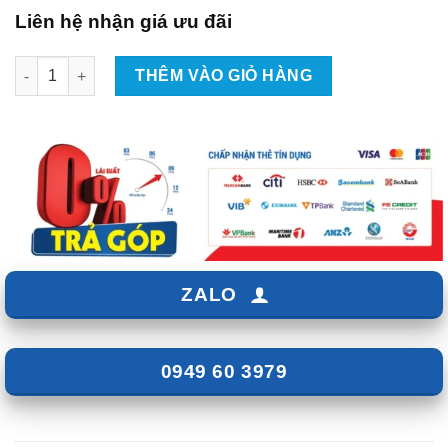
Liên hệ nhận giá ưu đãi
Đồng Hồ Và Vô Lăng Xpander Cross 2023- Giá Từ 1tr số lượng
THÊM VÀO GIỎ HÀNG
ZALO
0949 60 3979