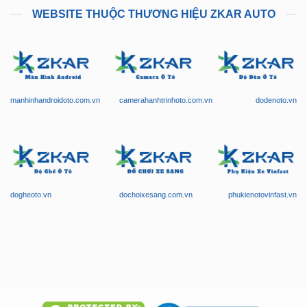
manhinhandroidoto.com.vn
camerahanhtrinhoto.com.vn
dodenoto.vn
dogheoto.vn
dochoixesang.com.vn
phukienotovinfast.vn