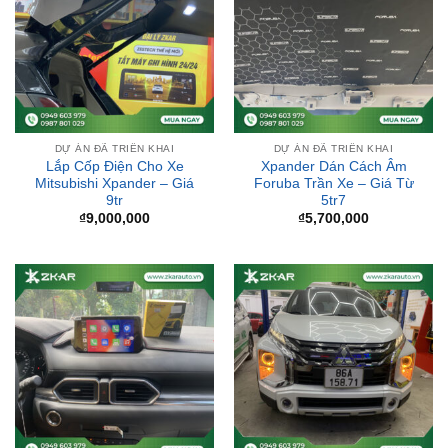
DỰ ÁN ĐÃ TRIỂN KHAI
DỰ ÁN ĐÃ TRIỂN KHAI
Lắp Cốp Điện Cho Xe
Xpander Dán Cách Âm
Mitsubishi Xpander – Giá
Foruba Trần Xe – Giá Từ
9tr
5tr7
₫
9,000,000
₫
5,700,000
DỰ ÁN ĐÃ TRIỂN KHAI
DỰ ÁN ĐÃ TRIỂN KHAI
Mazda CX5 2023 Lắp
Xpander Cross 2017 lắp