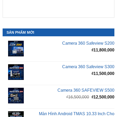
SẢN PHẨM MỚI
Camera 360 Safeview S200
₫
11,800,000
Camera 360 Safeview S300
₫
11,500,000
Camera 360 SAFEVIEW S500
Giá
G
₫
16,500,000
₫
12,500,000
gốc
h
là:
t
₫16,500,000.
l
Màn Hình Android TMAS 10.33 Inch Cho
₫
VinFast Minio Green
₫
8,000,000