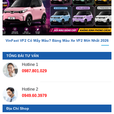
VinFast VF2 Có Mấy Màu? Bảng Màu Xe VF2 Mới Nhất 2026
TỔNG ĐÀI TƯ VẤN
Hotline 1
0987.801.029
Hotline 2
0949.60.3979
Địa Chỉ Shop
📌 Chi Nhánh Hồ Chí Minh:
277-279 Đường số 9A, KDC
Trung Sơn, Bình Chánh, Tp.HCM
(giáp khu Him Lam Quận