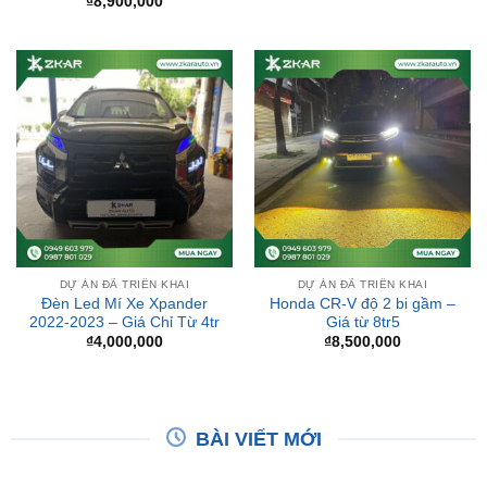
DỰ ÁN ĐÃ TRIỂN KHAI
DỰ ÁN ĐÃ TRIỂN KHAI
Đèn Led Mí Xe Xpander
Honda CR-V độ 2 bi gầm –
2022-2023 – Giá Chỉ Từ 4tr
Giá từ 8tr5
₫
4,000,000
₫
8,500,000
BÀI VIẾT MỚI