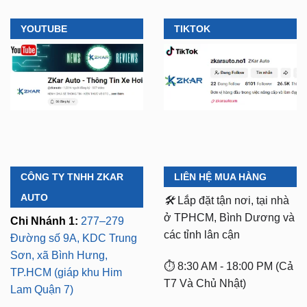
CÔNG TY TNHH ZKAR
LIÊN HỆ MUA HÀNG
AUTO
🛠️
Lắp đặt tận nơi, tại nhà
ở TPHCM, Bình Dương và
Chi Nhánh 1:
277–279
các tỉnh lân cận
Đường số 9A, KDC Trung
Sơn, xã Bình Hưng,
⏱️ 8:30 AM - 18:00 PM (Cả
TP.HCM (giáp khu Him
T7 Và Chủ Nhật)
Lam Quận 7)
Mã số thuế:
0318103254 -
Chi Nhánh 2:
93 Trương
Ngày cấp phép:
Định, P. Thủ Dầu Một,