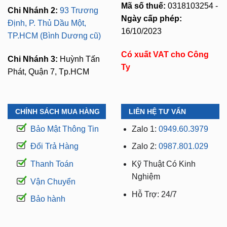
16/10/2023
TP.HCM (Bình Dương cũ)
Có xuất VAT cho Công
Chi Nhánh 3:
Huỳnh Tấn
Ty
Phát, Quận 7, Tp.HCM
CHÍNH SÁCH MUA HÀNG
LIÊN HỆ TƯ VẤN
Bảo Mật Thông Tin
Zalo 1:
0949.60.3979
Đổi Trả Hàng
Zalo 2:
0987.801.029
Thanh Toán
Kỹ Thuật Có Kinh
Nghiệm
Vận Chuyển
Hỗ Trợ: 24/7
Bảo hành
WEBSITE THUỘC THƯƠNG HIỆU ZKAR AUTO