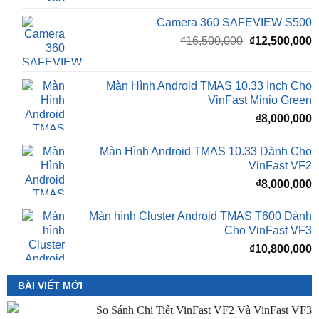
Camera 360 Safeview S300
₫
11,500,000
Camera 360 SAFEVIEW S500
Giá
G
₫
16,500,000
₫
12,500,000
gốc
h
là:
t
₫16,500,000.
l
Màn Hình Android TMAS 10.33 Inch Cho
₫
VinFast Minio Green
₫
8,000,000
Màn Hình Android TMAS 10.33 Dành Cho
VinFast VF2
₫
8,000,000
Màn hình Cluster Android TMAS T600 Dành
Cho VinFast VF3
₫
10,800,000