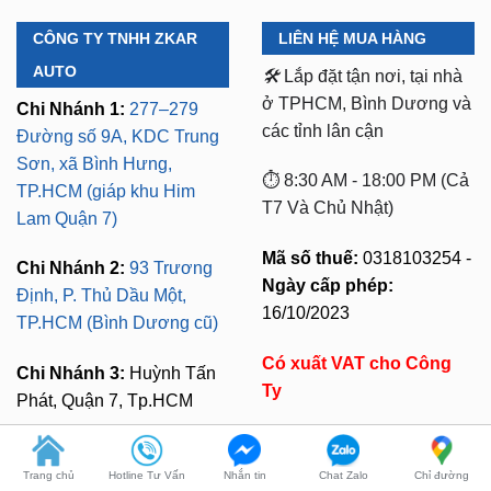
CÔNG TY TNHH ZKAR
LIÊN HỆ MUA HÀNG
AUTO
🛠️
Lắp đặt tận nơi, tại nhà
ở TPHCM, Bình Dương và
Chi Nhánh 1:
277–279
các tỉnh lân cận
Đường số 9A, KDC Trung
Sơn, xã Bình Hưng,
⏱️ 8:30 AM - 18:00 PM (Cả
TP.HCM (giáp khu Him
T7 Và Chủ Nhật)
Lam Quận 7)
Mã số thuế:
0318103254 -
Chi Nhánh 2:
93 Trương
Ngày cấp phép:
Định, P. Thủ Dầu Một,
16/10/2023
TP.HCM (Bình Dương cũ)
Có xuất VAT cho Công
Chi Nhánh 3:
Huỳnh Tấn
Trang chủ
Hotline Tư Vấn
Nhắn tin
Chat Zalo
Chỉ đường
Ty
Phát, Quận 7, Tp.HCM