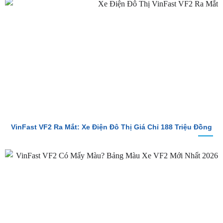
So Sánh Chi Tiết Baojun E100 Và VinFast VF2
VinFast VF2 Ra Mắt: Xe Điện Đô Thị Giá Chỉ 188 Triệu Đồng