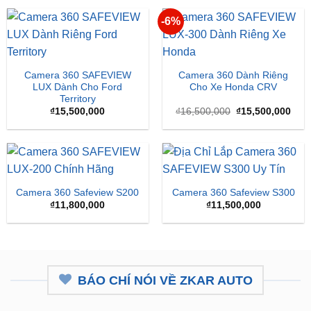
SẢN PHẨM MỚI
-6%
Camera 360 SAFEVIEW
Camera 360 Dành Riêng
LUX Dành Cho Ford
Cho Xe Honda CRV
Territory
Giá
Giá
₫
15,500,000
₫
16,500,000
₫
15,500,000
gốc
hiện
là:
tại
₫16,500,000.
là:
₫15,
Camera 360 Safeview S200
Camera 360 Safeview S300
₫
11,800,000
₫
11,500,000