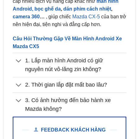
thi công
chuẩn giắc zin, không cắt nối dây điện
,
đảm bảo an toàn hệ thống và giữ nguyên bảo hành
xe. Ngoài màn hình Android, trung tâm còn cung
cấp nhiều dịch vụ nâng cấp khác như
màn hình
Android,
bọc ghế da
,
dán phim cách nhiệt
,
camera 360
…
, giúp chiếc
Mazda CX-5
của bạn trở
nên hiện đại, tiện nghi và đẳng cấp hơn.
Câu Hỏi Thường Gặp Về Màn Hình Android Xe
Mazda CX5
1. Lắp màn hình Android có giữ
nguyên nút vô-lăng zin không?
2. Thời gian lắp đặt mất bao lâu?
3. Có ảnh hưởng đến bảo hành xe
Mazda không?