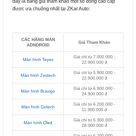
Trên thị trường hiện nay có nhiều dòng màn hình
được thiết kế chuẩn form cho
Mazda CX-5
. Dưới
đây là bảng giá tham khảo một số dòng cao cấp
được ưa chuộng nhất tại ZKar Auto:
CÁC HÃNG MÀN
Giá Tham Khảo
ADNDROID
Giá chỉ từ 7.000.000 -
Màn hình Teyes
22.900.000 đ
Giá chỉ từ 5.900.000 -
Màn hình Zestech
22.900.000 đ
Giá chỉ từ 6.900.000 -
Màn hình Bravigo
24.900.000 đ
Giá chỉ từ 6.200.000 -
Màn hình Gotech
11.300.000 đ