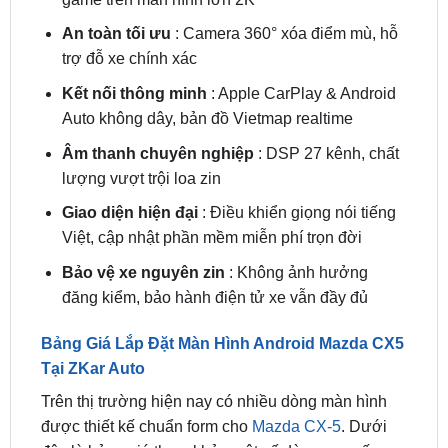
Mazda CX-5
Giải trí đỉnh cao
: Xem phim, nghe nhạc, chơi
game trên màn hình lớn 2K
An toàn tối ưu
: Camera 360° xóa điểm mù, hỗ
trợ đỗ xe chính xác
Kết nối thông minh
: Apple CarPlay & Android
Auto không dây, bản đồ Vietmap realtime
Âm thanh chuyên nghiệp
: DSP 27 kênh, chất
lượng vượt trội loa zin
Giao diện hiện đại
: Điều khiển giọng nói tiếng
Việt, cập nhật phần mềm miễn phí trọn đời
Bảo vệ xe nguyên zin
: Không ảnh hưởng
đăng kiểm, bảo hành điện tử xe vẫn đầy đủ
Bảng Giá Lắp Đặt Màn Hình Android Mazda CX5
Tại ZKar Auto