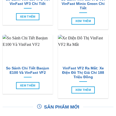
So Sánh VinFast VF2 Với
So Sánh VinFast VF2 Với
VinFast VF3 Chi Tiết
VinFast Minio Green Chi
Tiết
XEM THÊM
XEM THÊM
So Sánh Chi Tiết Baojun
VinFast VF2 Ra Mắt: Xe
E100 Và VinFast VF2
Điện Đô Thị Giá Chỉ 188
Triệu Đồng
XEM THÊM
XEM THÊM