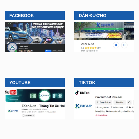
“làm đẹp” nâng cấp VF3 “gây
Tiền Giang, khách Việt có thêm
bão” giới trẻ hiện nay
địa điểm lắp đặt...
FACEBOOK
DẪN ĐƯỜNG
YOUTUBE
TIKTOK