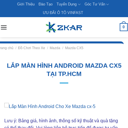
Skip
Giới Thiệu
Đào Tạo
Tuyển Dụng
Góc Tư Vấn
to
ƯU ĐÃI Ô TÔ VINFAST
content
0
rang chủ
/
Đồ Chơi Theo Xe
/
Mazda
/
Mazda CX5
LẮP MÀN HÌNH ANDROID MAZDA CX5
TẠI TP.HCM
Lưu ý: Bảng giá, hình ảnh, thông số kỹ thuật và quà tặng
có thể thay đổi. Vui lòng liên hê trực tiếp để được tư vấn