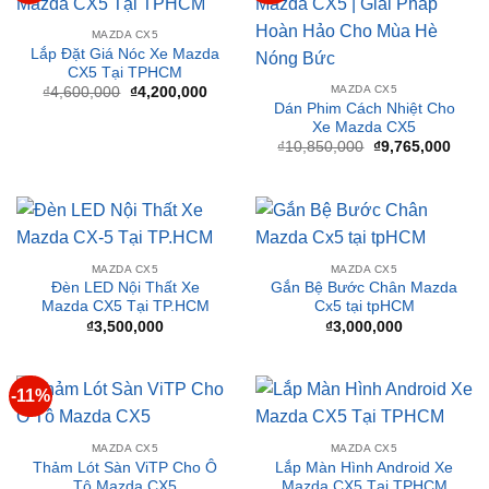
SẢN PHẨM TƯƠNG TỰ
-9%
-10%
MAZDA CX5
Lắp Đặt Giá Nóc Xe Mazda
CX5 Tại TPHCM
MAZDA CX5
Giá
Giá
₫
4,600,000
₫
4,200,000
gốc
hiện
Dán Phim Cách Nhiệt Cho
là:
tại
Xe Mazda CX5
₫4,600,000.
là:
Giá
Giá
₫
10,850,000
₫
9,765,000
₫4,200,000.
gốc
hiện
là:
tại
₫10,850,000.
là:
₫9,76
MAZDA CX5
MAZDA CX5
Đèn LED Nội Thất Xe
Gắn Bệ Bước Chân Mazda
Mazda CX5 Tại TP.HCM
Cx5 tại tpHCM
₫
3,500,000
₫
3,000,000
-11%