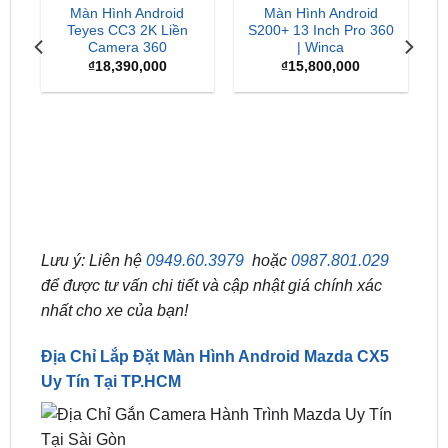
MÀN HÌNH TEYES
MÀN HÌNH WINCA
Màn Hình Android
Màn Hình Android
Teyes CC3 2K Liền
S200+ 13 Inch Pro 360
Camera 360
| Winca
₫
18,390,000
₫
15,800,000
Mà
Wi
Lưu ý: Liên hệ
0949.60.3979
hoặc
0987.801.029
để được tư vấn chi tiết và cập nhật giá chính xác
nhất cho xe của bạn!
Địa Chỉ Lắp Đặt Màn Hình Android Mazda CX5