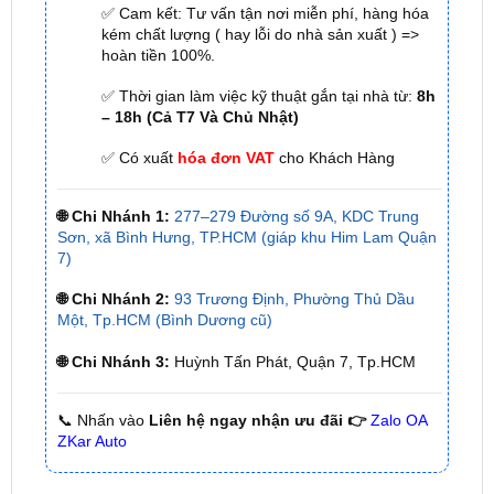
✅ Tới nâng cấp, lắp đặt tận nơi tại Tp.HCM và
các tỉnh lân cận
✅ Cam kết: Tư vấn tận nơi miễn phí, hàng hóa
kém chất lượng ( hay lỗi do nhà sản xuất ) =>
hoàn tiền 100%.
✅ Thời gian làm việc kỹ thuật gắn tại nhà từ:
8h
– 18h (Cả T7 Và Chủ Nhật)
✅ Có xuất
hóa đơn VAT
cho Khách Hàng
🌐 Chi Nhánh 1:
277–279 Đường số 9A, KDC Trung
Sơn, xã Bình Hưng, TP.HCM (giáp khu Him Lam Quận
7)
🌐 Chi Nhánh 2:
93 Trương Định, Phường Thủ Dầu
Một, Tp.HCM (Bình Dương cũ)
🌐 Chi Nhánh 3:
Huỳnh Tấn Phát, Quận 7, Tp.HCM