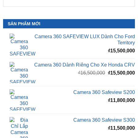
📞 Nhấn vào
Liên hệ ngay nhận ưu đãi 👉
Zalo OA
ZKar Auto
SẢN PHẨM MỚI
Camera 360 SAFEVIEW LUX Dành Cho Ford
Territory
₫
15,500,000
Camera 360 Dành Riêng Cho Xe Honda CRV
Giá
G
₫
16,500,000
₫
15,500,000
gốc
h
là:
t
₫16,500,000.
l
Camera 360 Safeview S200
₫
₫
11,800,000