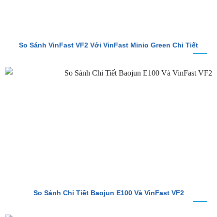
So Sánh VinFast VF2 Với VinFast Minio Green Chi Tiết