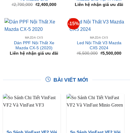
MAZDA CX5
MAZDA CX5
Thảm Lót Sàn ViTP Cho Ô
Lắp Màn Hình Android Xe
Tô Mazda CX5
Mazda CX5 Tại TPHCM
Giá
Giá
₫
2,700,000
₫
2,400,000
Liên hệ nhận giá ưu đãi
gốc
hiện
là:
tại
₫2,700,000.
là:
₫2,400,000.
-15%
MAZDA CX5
MAZDA CX5
Dán PPF Nội Thất Xe
Led Nội Thất V3 Mazda
Mazda CX-5 (2020)
CX5 2024
Giá
Giá
Liên hệ nhận giá ưu đãi
₫
6,500,000
₫
5,500,000
gốc
hiện
là:
tại
₫6,500,000.
là:
₫5,50
BÀI VIẾT MỚI