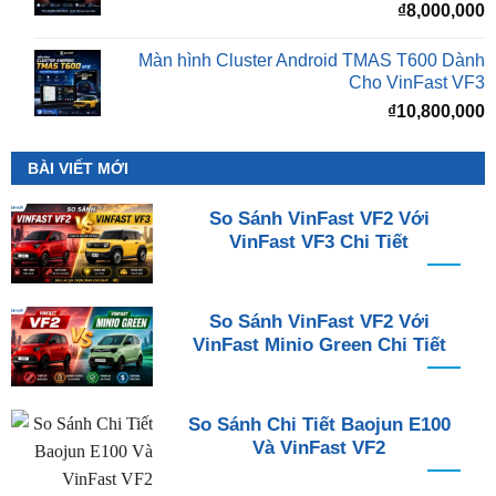
₫
8,000,000
Màn hình Cluster Android TMAS T600 Dành
Cho VinFast VF3
₫
10,800,000
BÀI VIẾT MỚI
So Sánh VinFast VF2 Với
VinFast VF3 Chi Tiết
So Sánh VinFast VF2 Với
VinFast Minio Green Chi Tiết
So Sánh Chi Tiết Baojun E100
Và VinFast VF2