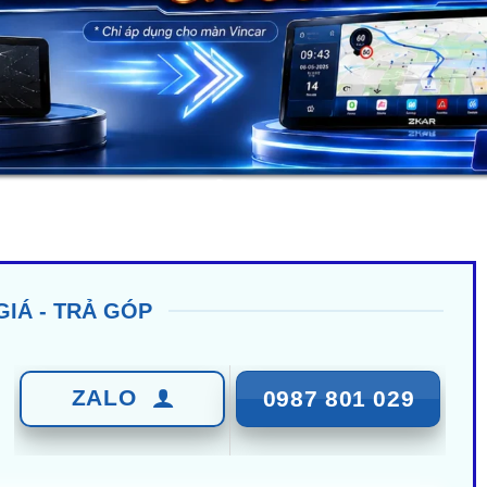
GIÁ - TRẢ GÓP
ZALO
0987 801 029