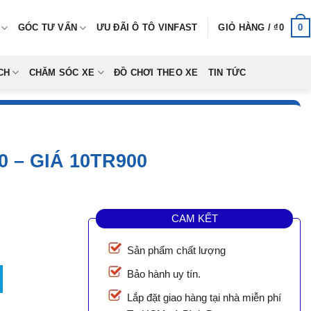
0
GÓC TƯ VẤN
ƯU ĐÃI Ô TÔ VINFAST
GIỎ HÀNG /
₫
0
CH
CHĂM SÓC XE
ĐỒ CHƠI THEO XE
TIN TỨC
 – GIÁ 10TR900
CAM KẾT
Sản phẩm chất lượng
Giá 10tr900 số lượng
Bảo hành uy tín.
Lắp đặt giao hàng tại nhà miễn phí