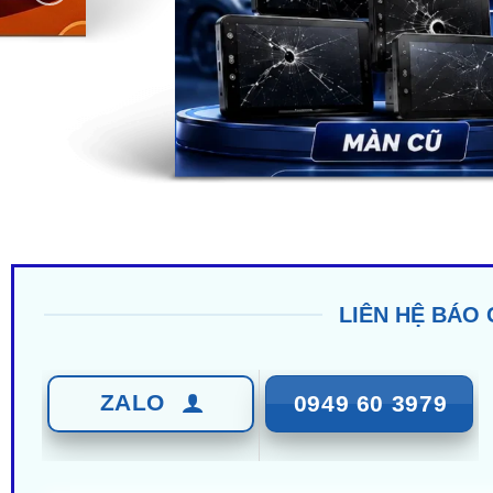
LIÊN HỆ BÁO 
ZALO
0949 60 3979