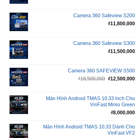
gốc
h
là:
t
₫16,500,000.
l
Camera 360 Safeview S200
₫
₫
11,800,000
Camera 360 Safeview S300
₫
11,500,000
Camera 360 SAFEVIEW S500
Giá
G
₫
16,500,000
₫
12,500,000
gốc
h
là:
t
₫16,500,000.
l
Màn Hình Android TMAS 10.33 Inch Cho
₫
VinFast Minio Green
₫
8,000,000
Màn Hình Android TMAS 10.33 Dành Cho
VinFast VF2