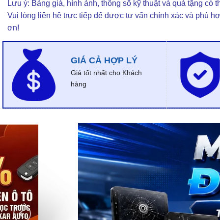
Lưu ý: Bảng giá, hình ảnh, thông số kỹ thuật và quà tặng có th
Vui lòng liên hê trực tiếp để được tư vấn chính xác và phù h
ơn!
GIÁ CẢ HỢP LÝ
Giá tốt nhất cho Khách
hàng