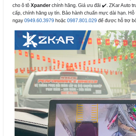
cho ô tô
Xpander
chính hãng. Giá ưu đãi ✔️. ZKar Auto t
cấp, chính hãng uy tín. Bảo hành chuẩn mực dài hạn. Hỗ 
ngay
0949.60.3979
hoặc
0987.801.029
để được hỗ trợ bởi