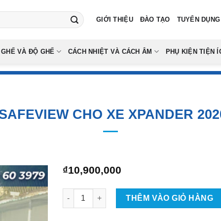
GIỚI THIỆU
ĐÀO TẠO
TUYỂN DỤNG
 GHẾ VÀ ĐỘ GHẾ
CÁCH NHIỆT VÀ CÁCH ÂM
PHỤ KIỆN TIỆN Í
SAFEVIEW CHO XE XPANDER 2020
₫
10,900,000
Lắp Màn Hình Safeview Cho Xe Xpander 2020 - 
THÊM VÀO GIỎ HÀNG