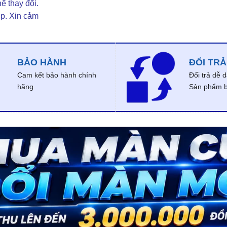
ể thay đổi.
ợp. Xin cảm
BẢO HÀNH
ĐỔI TRẢ
Cam kết bảo hành chính
Đổi trả dễ 
hãng
Sản phẩm bị