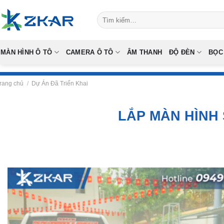
Skip
Tìm
to
kiếm:
content
MÀN HÌNH Ô TÔ
CAMERA Ô TÔ
ÂM THANH
ĐỘ ĐÈN
BỌC
rang chủ
/
Dự Án Đã Triển Khai
LẮP MÀN HÌNH 