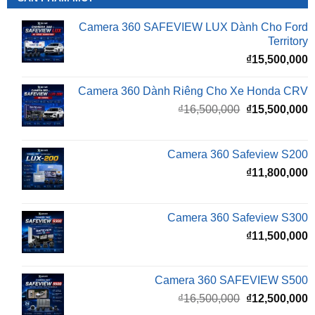
Camera 360 SAFEVIEW LUX Dành Cho Ford
Territory
₫
15,500,000
Camera 360 Dành Riêng Cho Xe Honda CRV
Giá
G
₫
16,500,000
₫
15,500,000
gốc
h
là:
t
₫16,500,000.
l
Camera 360 Safeview S200
₫
₫
11,800,000
Camera 360 Safeview S300
₫
11,500,000
Camera 360 SAFEVIEW S500
Giá
G
₫
16,500,000
₫
12,500,000
gốc
h