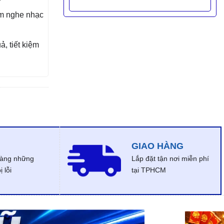
ệm nghe nhạc
, tiết kiệm
GIAO HÀNG
dàng những
Lắp đặt tận nơi miễn phí
 lỗi
tại TPHCM