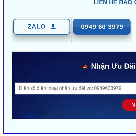
LIÊN HỆ BÁO 
ZALO
0949 60 3979
Nhận Ưu Đãi