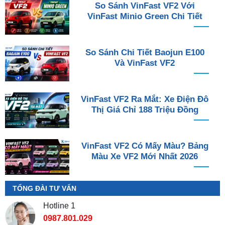
So Sánh VinFast VF2 Với
VinFast Minio Green Chi Tiết
So Sánh Chi Tiết Baojun E100
Và VinFast VF2
VinFast VF2 Ra Mắt: Xe Điện Đô
Thị Giá Chỉ 188 Triệu Đồng
VinFast VF2 Có Mấy Màu? Bảng
Màu Xe VF2 Mới Nhất 2026
TỔNG ĐÀI TƯ VẤN
Hotline 1
0987.801.029