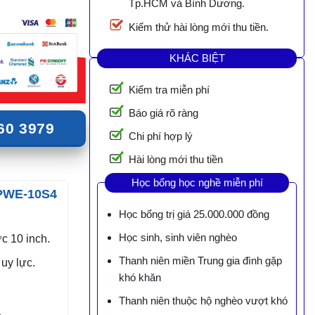
Tp.HCM và Bình Dương.
Kiểm thử hài lòng mới thu tiền.
KHÁC BIỆT
Kiểm tra miễn phí
Báo giá rõ ràng
60 3979
Chi phí hợp lý
Hài lòng mới thu tiền
Học bổng học nghề miễn phí
 PWE-10S4
Học bổng trị giá 25.000.000 đồng
Học sinh, sinh viên nghèo
c 10 inch.
Thanh niên miền Trung gia đình gặp
uy lực.
khó khăn
Thanh niên thuộc hộ nghèo vượt khó
.