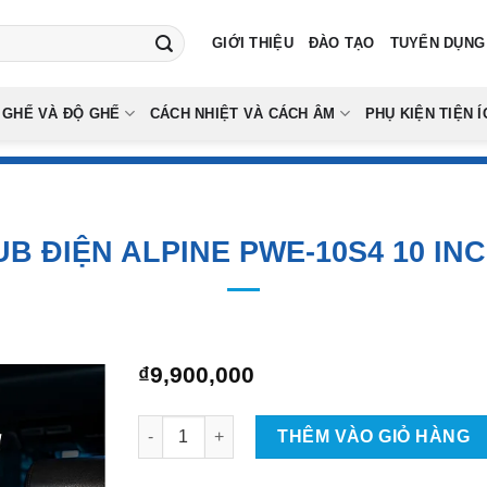
GIỚI THIỆU
ĐÀO TẠO
TUYỂN DỤNG
 GHẾ VÀ ĐỘ GHẾ
CÁCH NHIỆT VÀ CÁCH ÂM
PHỤ KIỆN TIỆN Í
B ĐIỆN ALPINE PWE-10S4 10 IN
₫
9,900,000
Loa Sub Điện Alpine PWE-10S4 10 Inch Ô Tô s
THÊM VÀO GIỎ HÀNG