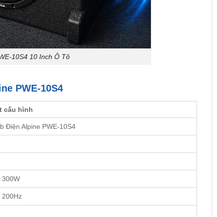
PWE-10S4 10 Inch Ô Tô
lpine PWE-10S4
ết cấu hình
b Điện Alpine PWE-10S4
h
/ 300W
 200Hz