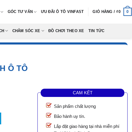
0
GÓC TƯ VẤN
ƯU ĐÃI Ô TÔ VINFAST
GIỎ HÀNG /
₫
0
CH
CHĂM SÓC XE
ĐỒ CHƠI THEO XE
TIN TỨC
CH Ô TÔ
CAM KẾT
Sản phẩm chất lượng
ố lượng
Bảo hành uy tín.
Lắp đặt giao hàng tại nhà miễn phí