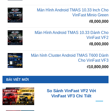
là:
t
₫16,500,000.
l
Màn Hình Android TMAS 10.33 Inch Cho
₫
VinFast Minio Green
₫
8,000,000
Màn Hình Android TMAS 10.33 Dành Cho
VinFast VF2
₫
8,000,000
Màn hình Cluster Android TMAS T600 Dành
Cho VinFast VF3
₫
10,800,000
BÀI VIẾT MỚI
So Sánh VinFast VF2 Với
VinFast VF3 Chi Tiết