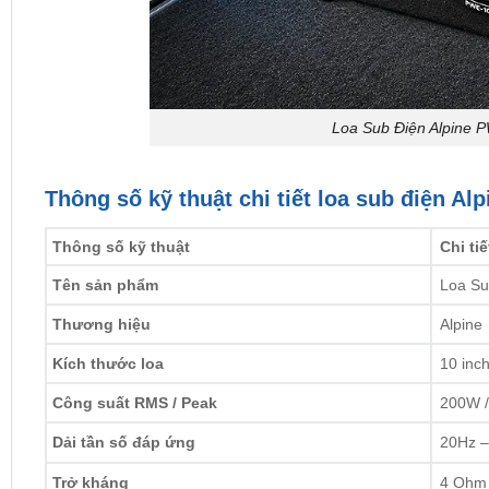
Loa Sub Điện Alpine 
Thông số kỹ thuật chi tiết loa sub điện A
Thông số kỹ thuật
Chi ti
Tên sản phẩm
Loa Su
Thương hiệu
Alpine
Kích thước loa
10 inc
Công suất RMS / Peak
200W 
Dải tần số đáp ứng
20Hz –
Trở kháng
4 Ohm