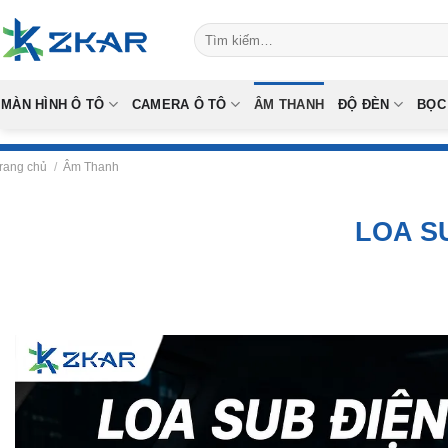
Skip
Tìm
to
kiếm:
content
MÀN HÌNH Ô TÔ
CAMERA Ô TÔ
ÂM THANH
ĐỘ ĐÈN
BỌC
rang chủ
/
Âm Thanh
LOA SU