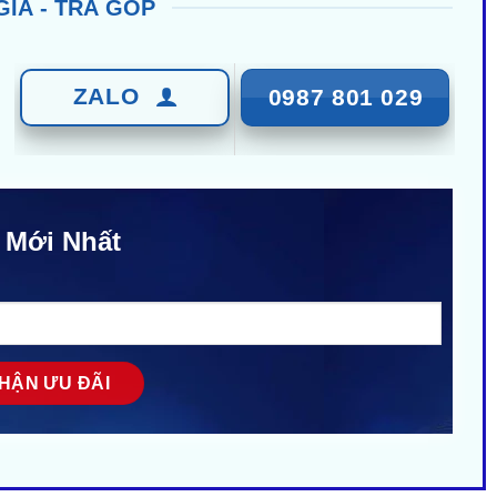
GIÁ - TRẢ GÓP
ZALO
0987 801 029
 Mới Nhất