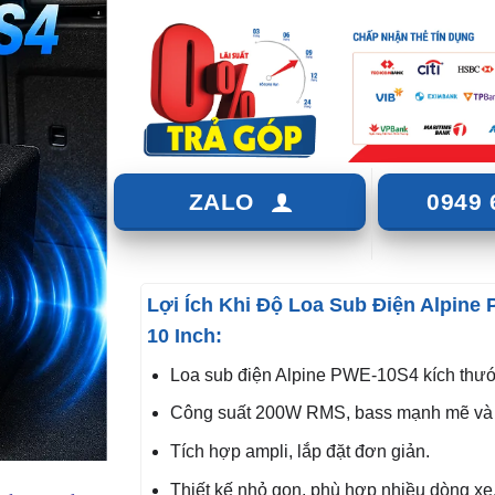
ZALO
0949 
Lợi Ích Khi Độ Loa Sub Điện Alpine
10 Inch:
Loa sub điện Alpine PWE-10S4 kích thướ
Công suất 200W RMS, bass mạnh mẽ và 
Tích hợp ampli, lắp đặt đơn giản.
Thiết kế nhỏ gọn, phù hợp nhiều dòng xe