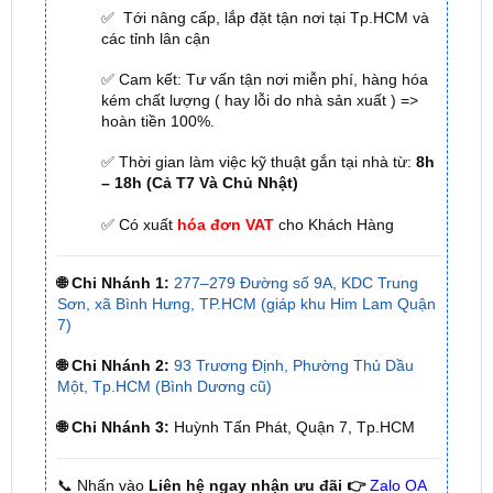
✅ Cam kết: Tư vấn tận nơi miễn phí, hàng hóa
kém chất lượng ( hay lỗi do nhà sản xuất ) =>
hoàn tiền 100%.
✅ Thời gian làm việc kỹ thuật gắn tại nhà từ:
8h
– 18h (Cả T7 Và Chủ Nhật)
✅ Có xuất
hóa đơn VAT
cho Khách Hàng
🌐 Chi Nhánh 1:
277–279 Đường số 9A, KDC Trung
Sơn, xã Bình Hưng, TP.HCM (giáp khu Him Lam Quận
7)
🌐 Chi Nhánh 2:
93 Trương Định, Phường Thủ Dầu
Một, Tp.HCM (Bình Dương cũ)
🌐 Chi Nhánh 3:
Huỳnh Tấn Phát, Quận 7, Tp.HCM
📞 Nhấn vào
Liên hệ ngay nhận ưu đãi 👉
Zalo OA
ZKar Auto