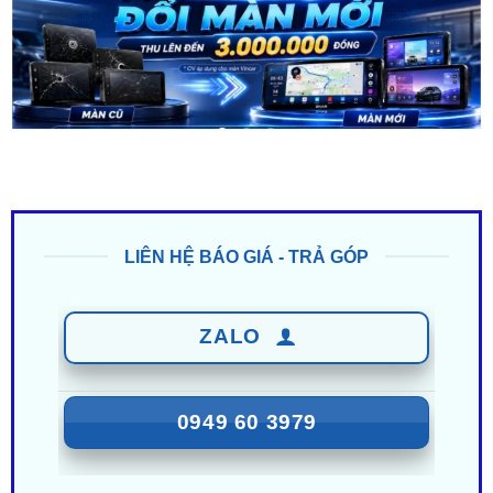
LIÊN HỆ BÁO GIÁ - TRẢ GÓP
ZALO
0949 60 3979
ZALO