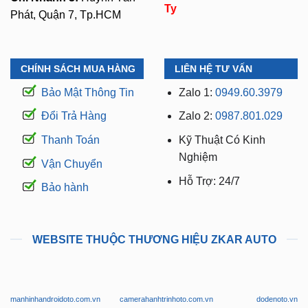
CHÍNH SÁCH MUA HÀNG
LIÊN HỆ TƯ VẤN
Bảo Mật Thông Tin
Zalo 1:
0949.60.3979
Đổi Trả Hàng
Zalo 2:
0987.801.029
Thanh Toán
Kỹ Thuật Có Kinh
Nghiệm
Vận Chuyển
Hỗ Trợ: 24/7
Bảo hành
WEBSITE THUỘC THƯƠNG HIỆU ZKAR AUTO
manhinhandroidoto.com.vn
camerahanhtrinhoto.com.vn
dodenoto.vn