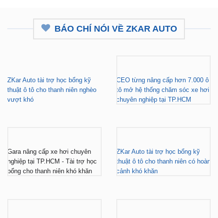
BÁO CHÍ NÓI VỀ ZKAR AUTO
ZKar Auto tài trợ học bổng kỹ
CEO từng nâng cấp hơn 7.000 ô
thuật ô tô cho thanh niên nghèo
tô mở hệ thống chăm sóc xe hơi
vượt khó
chuyên nghiệp tại TP.HCM
Gara nâng cấp xe hơi chuyên
ZKar Auto tài trợ học bổng kỹ
nghiệp tại TP.HCM - Tài trợ học
thuật ô tô cho thanh niên có hoàn
bổng cho thanh niên khó khăn
cảnh khó khăn
ZKar Auto dẫn đầu xu hướng
ZKar Auto hợp tác với Mitsubishi
“làm đẹp” nâng cấp VF3 “gây
Tiền Giang, khách Việt có thêm
bão” giới trẻ hiện nay
địa điểm lắp đặt...