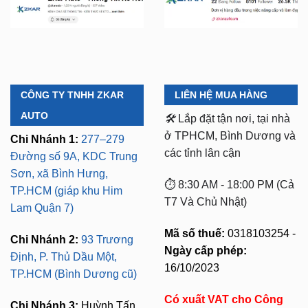
CÔNG TY TNHH ZKAR
LIÊN HỆ MUA HÀNG
AUTO
🛠️
Lắp đặt tận nơi, tại nhà
ở TPHCM, Bình Dương và
Chi Nhánh 1:
277–279
các tỉnh lân cận
Đường số 9A, KDC Trung
Sơn, xã Bình Hưng,
⏱️ 8:30 AM - 18:00 PM (Cả
TP.HCM (giáp khu Him
T7 Và Chủ Nhật)
Lam Quận 7)
Mã số thuế:
0318103254 -
Chi Nhánh 2:
93 Trương
Ngày cấp phép:
Định, P. Thủ Dầu Một,
16/10/2023
TP.HCM (Bình Dương cũ)
Có xuất VAT cho Công
Chi Nhánh 3:
Huỳnh Tấn
Ty
Phát, Quận 7, Tp.HCM