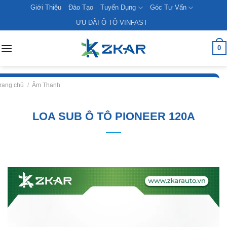
Skip
Giới Thiệu
Đào Tạo
Tuyển Dụng
Góc Tư Vấn
to
ƯU ĐÃI Ô TÔ VINFAST
content
0
rang chủ
/
Âm Thanh
LOA SUB Ô TÔ PIONEER 120A