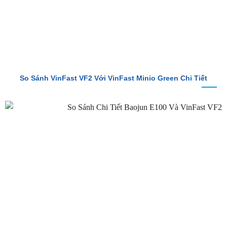
So Sánh VinFast VF2 Với VinFast Minio Green Chi Tiết
So Sánh Chi Tiết Baojun E100 Và VinFast VF2