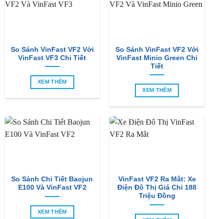
So Sánh VinFast VF2 Với
So Sánh VinFast VF2 Với
VinFast VF3 Chi Tiết
VinFast Minio Green Chi
Tiết
XEM THÊM
XEM THÊM
So Sánh Chi Tiết Baojun
VinFast VF2 Ra Mắt: Xe
E100 Và VinFast VF2
Điện Đô Thị Giá Chỉ 188
Triệu Đồng
XEM THÊM
XEM THÊM