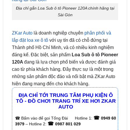
ZKar Auto
là doanh nghiệp chuyên
phân phối và
lắp đặt loa xe ô tô
với uy tín đã có chỗ đứng tại
Thành phố Hồ Chí Minh, và có nhiều kinh nghiệm
đáng kể. Đặc biệt, sản phẩm
Loa Sub ô tô Pioneer
120A
đang là lựa chọn phổ biến và được đánh giá
cao từ phía khách hàng. Đây thực sự là một trong
những sản phẩm độc đáo và nổi bật mà ZKar Auto
hiện đang mang đến cho khách hàng.
ĐỊA CHỈ TỚI TRUNG TÂM PHỤ KIỆN Ô
TÔ - ĐỒ CHƠI TRANG TRÍ XE HƠI ZKAR
AUTO
☎
☎
Bấm vào để gọi Tổng Đài
Hotline 1:
0949 60
☎
3979
– Hotline 2:
0987 801 029
✅ Tới nâng cấp, lắp đặt tận nơi tại Tp.HCM và
các tỉnh lân cận