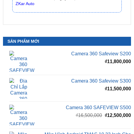
SẢN PHẨM MỚI
Camera 360 Safeview S200
₫
11,800,000
Camera 360 Safeview S300
₫
11,500,000
Camera 360 SAFEVIEW S500
Giá
G
₫
16,500,000
₫
12,500,000
gốc
h
là:
t
₫16,500,000.
l
Màn Hình Android TMAS 10.33 Inch Cho
₫
VinFast Minio Green
₫
8,000,000