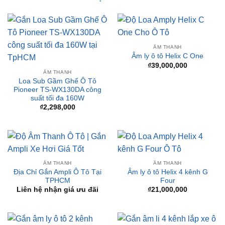
ÂM THANH
Âm ly ô tô Helix C One
₫
39,000,000
ÂM THANH
Loa Sub Gầm Ghế Ô Tô
Pioneer TS-WX130DA công
suất tối đa 160W
₫
2,298,000
ÂM THANH
ÂM THANH
Địa Chỉ Gắn Ampli Ô Tô Tại
Âm ly ô tô Helix 4 kênh G
TPHCM
Four
Liên hệ nhận giá ưu đãi
₫
21,000,000
ÂM THANH
ÂM THANH