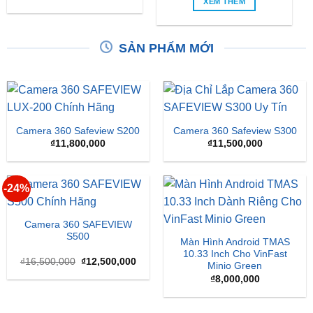
SẢN PHẨM MỚI
Camera 360 Safeview S200
Camera 360 Safeview S300
₫
11,800,000
₫
11,500,000
-24%
Camera 360 SAFEVIEW
S500
Màn Hình Android TMAS
10.33 Inch Cho VinFast
Giá
Giá
₫
16,500,000
₫
12,500,000
Minio Green
gốc
hiện
là:
tại
₫
8,000,000
₫16,500,000.
là:
₫12,500,000.