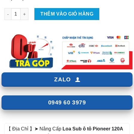
Loa sub ô tô Pioneer 120A số lượng
THÊM VÀO GIỎ HÀNG
ZALO
0949 60 3979
【 Địa Chỉ 】➤ Nâng Cấp
Loa Sub ô tô Pioneer 120A