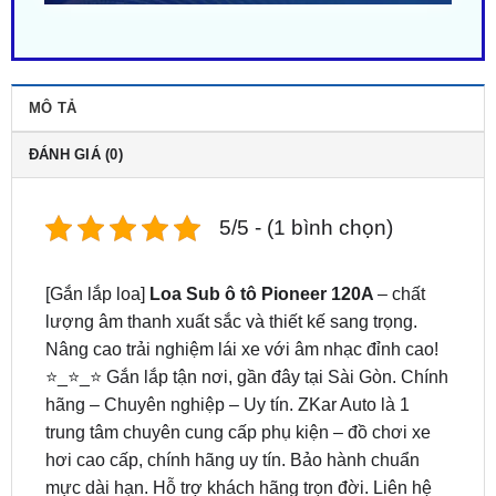
MÔ TẢ
ĐÁNH GIÁ (0)
5/5 - (1 bình chọn)
[Gắn lắp loa]
Loa Sub ô tô Pioneer 120A
– chất
lượng âm thanh xuất sắc và thiết kế sang trọng.
Nâng cao trải nghiệm lái xe với âm nhạc đỉnh cao!
⭐_⭐_⭐ Gắn lắp tận nơi, gần đây tại Sài Gòn. Chính
hãng – Chuyên nghiệp – Uy tín. ZKar Auto là 1
trung tâm chuyên cung cấp phụ kiện – đồ chơi xe
hơi cao cấp, chính hãng uy tín. Bảo hành chuẩn
mực dài hạn. Hỗ trợ khách hãng trọn đời. Liên hệ
ngay
0949.603.979
hoặc
0987.801.029
để được hỗ
trợ bởi đội ngũ kỹ thuật viên tận tâm.