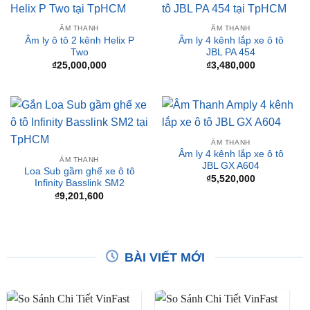
Âm ly ô tô 2 kênh Helix P
Âm ly 4 kênh lắp xe ô tô
Two
JBL PA 454
₫
25,000,000
₫
3,480,000
ÂM THANH
Âm ly 4 kênh lắp xe ô tô
ÂM THANH
JBL GX A604
Loa Sub gầm ghế xe ô tô
₫
5,520,000
Infinity Basslink SM2
₫
9,201,600
BÀI VIẾT MỚI