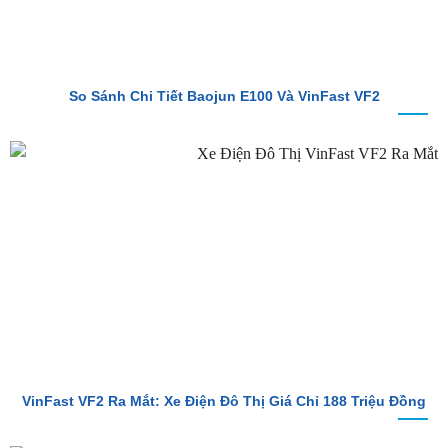
So Sánh Chi Tiết Baojun E100 Và VinFast VF2
VinFast VF2 Ra Mắt: Xe Điện Đô Thị Giá Chỉ 188 Triệu Đồng