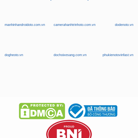
manhinhandroidoto.com.vn
camerahanhtrinhoto.com.vn
dodenoto.vn
dogheoto.vn
dochoixesang.com.vn
phukienotovinfast.vn