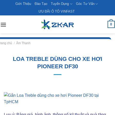
Skip
Giới Thiệu
Đào Tạo
Tuyển Dụng
Góc Tư Vấn
to
ƯU ĐÃI Ô TÔ VINFAST
content
0
rang chủ
/
Âm Thanh
LOA TREBLE DÙNG CHO XE HƠI
PIONEER DF30
Lưu ý: Bảng giá, hình ảnh, thông số kỹ thuật và quà tặng