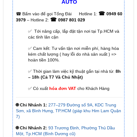
AUTO
☎
☎
Bấm vào để gọi Tổng Đài
Hotline 1:
0949 60
☎
3979
– Hotline 2:
0987 801 029
✅ Tới nâng cấp, lắp đặt tận nơi tại Tp.HCM và
các tỉnh lân cận
✅ Cam kết: Tư vấn tận nơi miễn phí, hàng hóa
kém chất lượng ( hay lỗi do nhà sản xuất ) =>
hoàn tiền 100%.
✅ Thời gian làm việc kỹ thuật gắn tại nhà từ:
8h
– 18h (Cả T7 Và Chủ Nhật)
✅ Có xuất
hóa đơn VAT
cho Khách Hàng
🌐 Chi Nhánh 1:
277–279 Đường số 9A, KDC Trung
Sơn, xã Bình Hưng, TP.HCM (giáp khu Him Lam Quận
7)
🌐 Chi Nhánh 2:
93 Trương Định, Phường Thủ Dầu
Một, Tp.HCM (Bình Dương cũ)