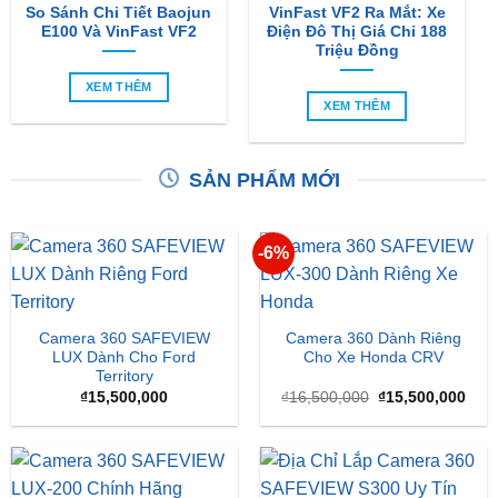
So Sánh Chi Tiết Baojun
VinFast VF2 Ra Mắt: Xe
E100 Và VinFast VF2
Điện Đô Thị Giá Chỉ 188
Triệu Đồng
XEM THÊM
XEM THÊM
SẢN PHẨM MỚI
-6%
Camera 360 SAFEVIEW
Camera 360 Dành Riêng
LUX Dành Cho Ford
Cho Xe Honda CRV
Territory
Giá
Giá
₫
15,500,000
₫
16,500,000
₫
15,500,000
gốc
hiện
là:
tại
₫16,500,000.
là:
₫15,