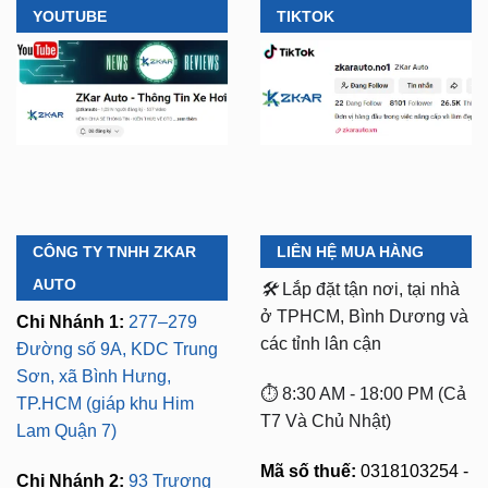
YOUTUBE
TIKTOK
CÔNG TY TNHH ZKAR
LIÊN HỆ MUA HÀNG
AUTO
🛠️
Lắp đặt tận nơi, tại nhà
ở TPHCM, Bình Dương và
Chi Nhánh 1:
277–279
các tỉnh lân cận
Đường số 9A, KDC Trung
Sơn, xã Bình Hưng,
⏱️ 8:30 AM - 18:00 PM (Cả
TP.HCM (giáp khu Him
T7 Và Chủ Nhật)
Lam Quận 7)
Mã số thuế:
0318103254 -
Chi Nhánh 2:
93 Trương