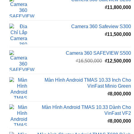
₫
₫
11,800,000
Camera 360 Safeview S300
₫
11,500,000
Camera 360 SAFEVIEW S500
Giá
G
₫
16,500,000
₫
12,500,000
gốc
h
là:
t
₫16,500,000.
l
Màn Hình Android TMAS 10.33 Inch Cho
₫
VinFast Minio Green
₫
8,000,000
Màn Hình Android TMAS 10.33 Dành Cho
VinFast VF2
₫
8,000,000