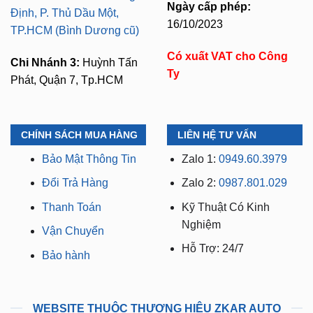
Ngày cấp phép:
Định, P. Thủ Dầu Một,
16/10/2023
TP.HCM (Bình Dương cũ)
Có xuất VAT cho Công
Chi Nhánh 3:
Huỳnh Tấn
Ty
Phát, Quận 7, Tp.HCM
CHÍNH SÁCH MUA HÀNG
LIÊN HỆ TƯ VẤN
Bảo Mật Thông Tin
Zalo 1:
0949.60.3979
Đổi Trả Hàng
Zalo 2:
0987.801.029
Thanh Toán
Kỹ Thuật Có Kinh
Nghiệm
Vận Chuyển
Hỗ Trợ: 24/7
Bảo hành
WEBSITE THUỘC THƯƠNG HIỆU ZKAR AUTO