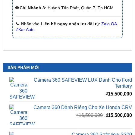
🌐 Chi Nhánh 3:
Huỳnh Tấn Phát, Quận 7, Tp.HCM
📞 Nhấn vào
Liên hệ ngay nhận ưu đãi 👉
Zalo OA
ZKar Auto
SẢN PHẨM MỚI
Camera 360 SAFEVIEW LUX Dành Cho Ford
Territory
₫
15,500,000
Camera 360 Dành Riêng Cho Xe Honda CRV
Giá
G
₫
16,500,000
₫
15,500,000
gốc
h
là:
t
₫16,500,000.
l
Camera 360 Safeview S200