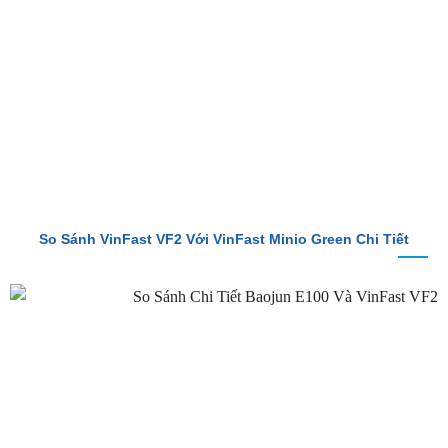
So Sánh VinFast VF2 Với VinFast Minio Green Chi Tiết