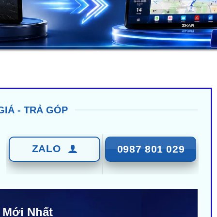
GIÁ - TRẢ GÓP
ZALO
0987 801 029
 Mới Nhất