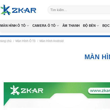
Skip
Tìm
to
kiếm:
content
MÀN HÌNH Ô TÔ
CAMERA Ô TÔ
ÂM THANH
ĐỘ ĐÈN
BỌC
rang chủ
/
Màn Hình Ô Tô
/
Màn Hình Android
MÀN HÌ