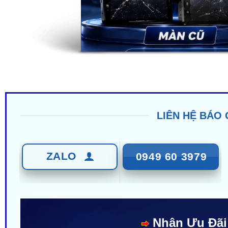
LIÊN HỆ BÁO 
ZALO
0949 60 3979
Nhận Ưu Đãi