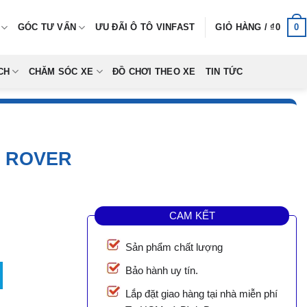
0
GÓC TƯ VẤN
ƯU ĐÃI Ô TÔ VINFAST
GIỎ HÀNG /
₫
0
CH
CHĂM SÓC XE
ĐỒ CHƠI THEO XE
TIN TỨC
E ROVER
CAM KẾT
Sản phẩm chất lượng
 lượng
Bảo hành uy tín.
Lắp đặt giao hàng tại nhà miễn phí