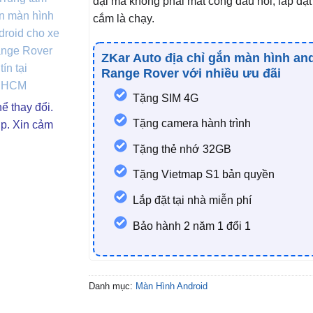
đại mà không phải mất công đấu nối, lắp đặt
cắm là chạy.
ZKar Auto địa chỉ gắn màn hình an
Range Rover với nhiều ưu đãi
Tặng SIM 4G
ể thay đổi.
Tặng camera hành trình
ợp. Xin cảm
Tặng thẻ nhớ 32GB
Tặng Vietmap S1 bản quyền
Lắp đặt tại nhà miễn phí
Bảo hành 2 năm 1 đổi 1
Danh mục:
Màn Hình Android