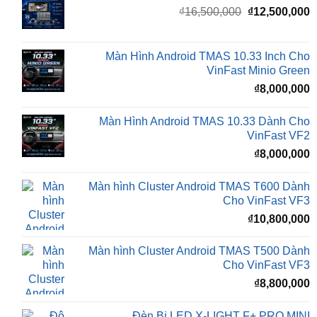
Giá
G
₫
16,500,000
₫
12,500,000
gốc
h
là:
t
₫16,500,000.
l
Màn Hình Android TMAS 10.33 Inch Cho
₫
VinFast Minio Green
₫
8,000,000
Màn Hình Android TMAS 10.33 Dành Cho
VinFast VF2
₫
8,000,000
Màn hình Cluster Android TMAS T600 Dành
Cho VinFast VF3
₫
10,800,000
Màn hình Cluster Android TMAS T500 Dành
Cho VinFast VF3
₫
8,800,000
Đèn Bi LED X-LIGHT F+ PRO MINI