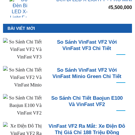
₫
5,500,000
BÀI VIẾT MỚI
So Sánh VinFast VF2 Với
VinFast VF3 Chi Tiết
So Sánh VinFast VF2 Với
VinFast Minio Green Chi Tiết
So Sánh Chi Tiết Baojun E100
Và VinFast VF2
VinFast VF2 Ra Mắt: Xe Điện Đô
Thị Giá Chỉ 188 Triệu Đồng