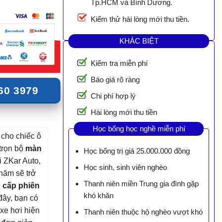
Tp.HCM và Bình Dương.
Kiểm thử hài lòng mới thu tiền.
KHÁC BIỆT
Kiểm tra miễn phí
Báo giá rõ ràng
60 3979
Chi phí hợp lý
Hài lòng mới thu tiền
Học bổng học nghề miễn phí
 cho chiếc ô
 trọn bộ
màn
Học bổng trị giá 25.000.000 đồng
i ZKar Auto,
Học sinh, sinh viên nghèo
năm sẽ trở
Thanh niên miền Trung gia đình gặp
 cấp phiên
khó khăn
đây, bạn có
 xe hơi hiện
Thanh niên thuộc hộ nghèo vượt khó