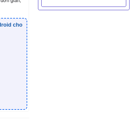
 đơn giản,
droid cho