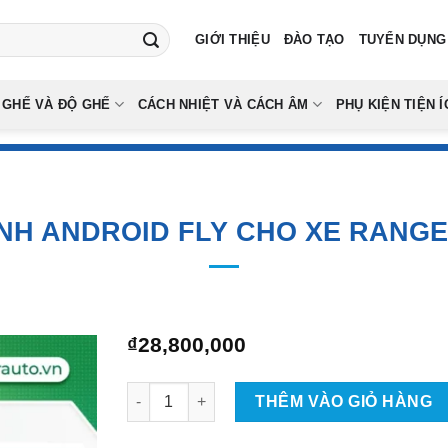
GIỚI THIỆU
ĐÀO TẠO
TUYỂN DỤNG
 GHẾ VÀ ĐỘ GHẾ
CÁCH NHIỆT VÀ CÁCH ÂM
PHỤ KIỆN TIỆN Í
NH ANDROID FLY CHO XE RANG
₫
28,800,000
Màn Hình Android Fly Cho Xe Range Rover số
THÊM VÀO GIỎ HÀNG