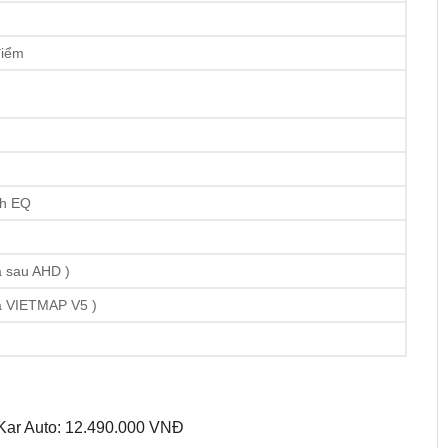
điểm
nh EQ
a sau AHD )
ra VIETMAP V5 )
Kar Auto: 12.490.000 VNĐ