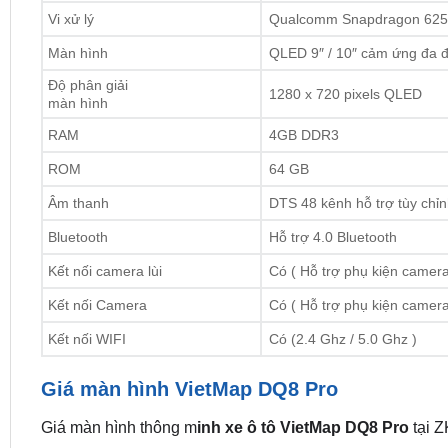
Vi xử lý
Qualcomm Snapdragon 625
Màn hình
QLED 9″ / 10″ cảm ứng đa 
Độ phân giải
1280 x 720 pixels QLED
màn hình
RAM
4GB DDR3
ROM
64 GB
Âm thanh
DTS 48 kênh hỗ trợ tùy chỉ
Bluetooth
Hỗ trợ 4.0 Bluetooth
Kết nối camera lùi
Có ( Hỗ trợ phụ kiện camer
Kết nối Camera
Có ( Hỗ trợ phụ kiện came
Kết nối WIFI
Có (2.4 Ghz / 5.0 Ghz )
Giá màn hình VietMap DQ8 Pro
Giá màn hình thông m
inh xe ô tô VietMap DQ8 Pro
tại Z