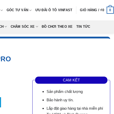
0
GÓC TƯ VẤN
ƯU ĐÃI Ô TÔ VINFAST
GIỎ HÀNG /
₫
0
CH
CHĂM SÓC XE
ĐỒ CHƠI THEO XE
TIN TỨC
PRO
CAM KẾT
Sản phẩm chất lượng
Bảo hành uy tín.
0,000.
Lắp đặt giao hàng tại nhà miễn phí