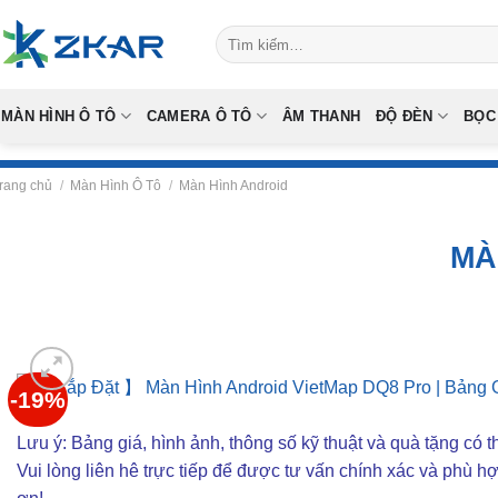
Skip
Tìm
to
kiếm:
content
MÀN HÌNH Ô TÔ
CAMERA Ô TÔ
ÂM THANH
ĐỘ ĐÈN
BỌC
rang chủ
/
Màn Hình Ô Tô
/
Màn Hình Android
MÀ
-19%
Lưu ý: Bảng giá, hình ảnh, thông số kỹ thuật và quà tặng có th
Vui lòng liên hê trực tiếp để được tư vấn chính xác và phù h