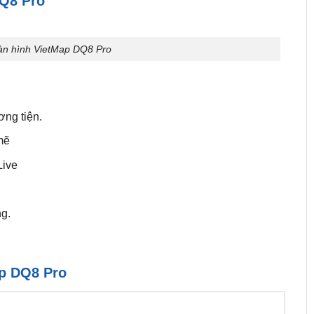
DQ8 Pro
àn hình VietMap DQ8 Pro
ơng tiện.
mẽ
Live
ng.
ap DQ8 Pro