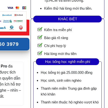
Tp.HCM và Bình Dương.
Kiểm thử hài lòng mới thu tiền.
KHÁC BIỆT
Kiểm tra miễn phí
Báo giá rõ ràng
60 3979
Chi phí hợp lý
Hài lòng mới thu tiền
Học bổng học nghề miễn phí
 Pro
đa
được tích
Học bổng trị giá 25.000.000 đồng
n quyền dẫn
Học sinh, sinh viên nghèo
n ích hỗ trợ
Thanh niên miền Trung gia đình gặp
ghe – nhìn –
khó khăn
ất.
Thanh niên thuộc hộ nghèo vượt khó