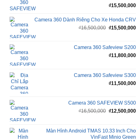
₫
15,500,000
Camera 360 Dành Riêng Cho Xe Honda CRV
Giá
G
₫
16,500,000
₫
15,500,000
gốc
h
là:
t
₫16,500,000.
l
Camera 360 Safeview S200
₫
₫
11,800,000
Camera 360 Safeview S300
₫
11,500,000
Camera 360 SAFEVIEW S500
Giá
G
₫
16,500,000
₫
12,500,000
gốc
h
là:
t
₫16,500,000.
l
Màn Hình Android TMAS 10.33 Inch Cho
₫
VinFast Minio Green