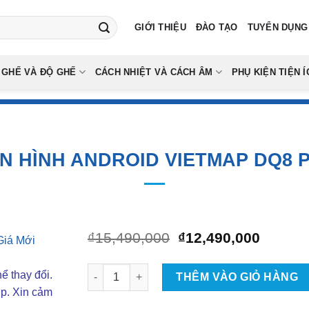
GIỚI THIỆU
ĐÀO TẠO
TUYỂN DỤNG
 GHẾ VÀ ĐỘ GHẾ
CÁCH NHIỆT VÀ CÁCH ÂM
PHỤ KIỆN TIỆN Í
N HÌNH ANDROID VIETMAP DQ8 
Giá
Giá
₫
15,490,000
₫
12,490,000
gốc
hiện
là:
tại
Màn Hình Android VietMap DQ8 Pro số lượng
ể thay đổi.
₫15,490,000.
là:
THÊM VÀO GIỎ HÀNG
₫12,49
ợp. Xin cảm