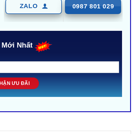
ZALO
0987 801 029
 Mới Nhất