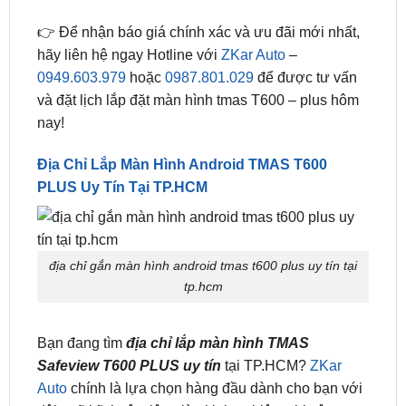
hãy liên hệ ngay Hotline với
ZKar Auto
–
0949.603.979
hoặc
0987.801.029
để được tư vấn
và đặt lịch lắp đặt màn hình tmas T600 – plus hôm
nay!
Địa Chỉ Lắp Màn Hình Android TMAS T600
PLUS Uy Tín Tại TP.HCM
địa chỉ gắn màn hình android tmas t600 plus uy tín tại
tp.hcm
Bạn đang tìm
địa chỉ lắp màn hình TMAS
Safeview T600 PLUS uy tín
tại TP.HCM?
ZKar
Auto
chính là lựa chọn hàng đầu dành cho bạn với
đội ngũ kỹ thuật viên giàu kinh nghiệm, thi công
chuẩn zin – không cắt trích dây điện, bảo hành