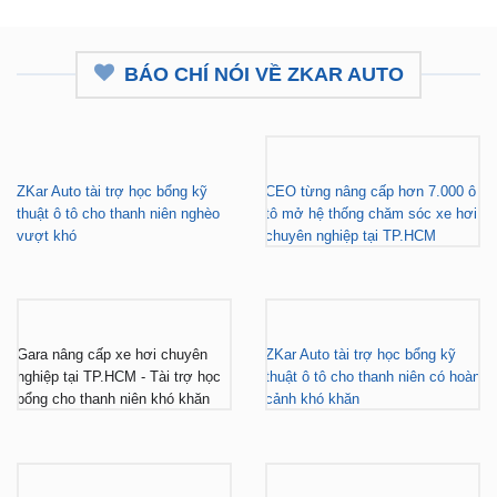
BÁO CHÍ NÓI VỀ ZKAR AUTO
ZKar Auto tài trợ học bổng kỹ
CEO từng nâng cấp hơn 7.000 ô
thuật ô tô cho thanh niên nghèo
tô mở hệ thống chăm sóc xe hơi
vượt khó
chuyên nghiệp tại TP.HCM
Gara nâng cấp xe hơi chuyên
ZKar Auto tài trợ học bổng kỹ
nghiệp tại TP.HCM - Tài trợ học
thuật ô tô cho thanh niên có hoàn
bổng cho thanh niên khó khăn
cảnh khó khăn
ZKar Auto dẫn đầu xu hướng
ZKar Auto hợp tác với Mitsubishi
“làm đẹp” nâng cấp VF3 “gây
Tiền Giang, khách Việt có thêm