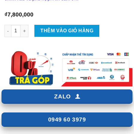
₫
7,800,000
Màn hình Android TMAS T600 PLUS số lượng
THÊM VÀO GIỎ HÀNG
ZALO
0949 60 3979