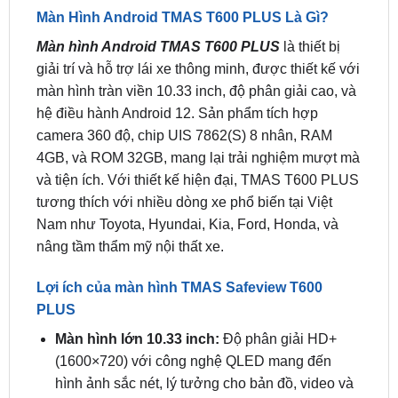
Màn hình Android TMAS T600 PLUS
là thiết bị
giải trí và hỗ trợ lái xe thông minh, được thiết kế với
màn hình tràn viền 10.33 inch, độ phân giải cao, và
hệ điều hành Android 12. Sản phẩm tích hợp
camera 360 độ, chip UIS 7862(S) 8 nhân, RAM
4GB, và ROM 32GB, mang lại trải nghiệm mượt mà
và tiện ích. Với thiết kế hiện đại, TMAS T600 PLUS
tương thích với nhiều dòng xe phổ biến tại Việt
Nam như Toyota, Hyundai, Kia, Ford, Honda, và
nâng tầm thẩm mỹ nội thất xe.
Lợi ích của màn hình TMAS Safeview T600
PLUS
Màn hình lớn 10.33 inch:
Độ phân giải HD+
(1600×720) với công nghệ QLED mang đến
hình ảnh sắc nét, lý tưởng cho bản đồ, video và
thông tin giao thông.
Hiệu năng mạnh mẽ:
Chip 8 nhân UIS7862(S),