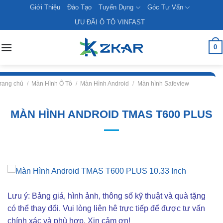
Skip
Giới Thiệu
Đào Tạo
Tuyển Dụng
Góc Tư Vấn
to
ƯU ĐÃI Ô TÔ VINFAST
content
0
rang chủ
/
Màn Hình Ô Tô
/
Màn Hình Android
/
Màn hình Safeview
MÀN HÌNH ANDROID TMAS T600 PLUS
Lưu ý: Bảng giá, hình ảnh, thông số kỹ thuật và quà tặng
có thể thay đổi. Vui lòng liên hê trực tiếp để được tư vấn
chính xác và phù hợp. Xin cảm ơn!