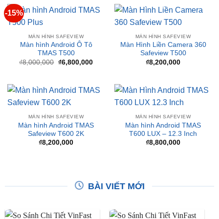
MÀN HÌNH SAFEVIEW
MÀN HÌNH SAFEVIEW
Màn hình Android Ô Tô
Màn Hình Liền Camera 360
TMAS T500
Safeview T500
Giá
Giá
₫
8,000,000
₫
6,800,000
₫
8,200,000
gốc
hiện
là:
tại
₫8,000,000.
là:
₫6,800,000.
MÀN HÌNH SAFEVIEW
MÀN HÌNH SAFEVIEW
Màn hình Android TMAS
Màn hình Android TMAS
Safeview T600 2K
T600 LUX – 12.3 Inch
₫
8,200,000
₫
8,800,000
BÀI VIẾT MỚI