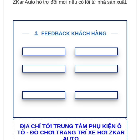
FEEDBACK KHÁCH HÀNG
ĐỊA CHỈ TỚI TRUNG TÂM PHỤ KIỆN Ô
TÔ - ĐỒ CHƠI TRANG TRÍ XE HƠI ZKAR
AUTO
☎
☎
Bấm vào để gọi Tổng Đài
Hotline 1:
0949 60