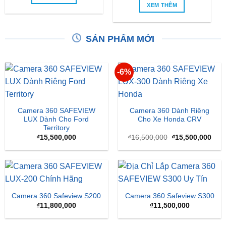
SẢN PHẨM MỚI
-6%
Camera 360 SAFEVIEW
Camera 360 Dành Riêng
LUX Dành Cho Ford
Cho Xe Honda CRV
Territory
Giá
Giá
₫
15,500,000
₫
16,500,000
₫
15,500,000
gốc
hiện
là:
tại
₫16,500,000.
là:
₫15,
Camera 360 Safeview S200
Camera 360 Safeview S300
₫
11,800,000
₫
11,500,000