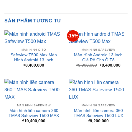
SẢN PHẨM TƯƠNG TỰ
-15%
MÀN HÌNH Ô TÔ
MÀN HÌNH SAFEVIEW
Safeview T500 Max Màn
Màn Hình Android 13 Inch
Hình Android 13 Inch
Giá Rẻ Cho Ô Tô
Giá
Giá
₫
8,400,000
₫
9,900,000
₫
8,400,000
gốc
hiện
là:
tại
₫9,900,000.
là:
₫8,40
MÀN HÌNH SAFEVIEW
MÀN HÌNH SAFEVIEW
Màn hình liền camera 360
Màn hình liền camera 360
TMAS Safeview T500 MAX
TMAS Safeview T500 LUX
₫
10,400,000
₫
9,200,000
-15%