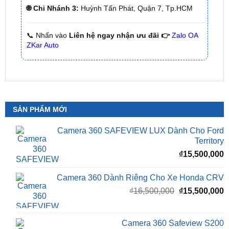
📞 Nhấn vào
Liên hệ ngay nhận ưu đãi 👉
Zalo OA
ZKar Auto
SẢN PHẨM MỚI
Camera 360 SAFEVIEW LUX Dành Cho Ford
Territory
₫
15,500,000
Camera 360 Dành Riêng Cho Xe Honda CRV
Giá
G
₫
16,500,000
₫
15,500,000
gốc
h
là:
t
₫16,500,000.
l
Camera 360 Safeview S200
₫
₫
11,800,000