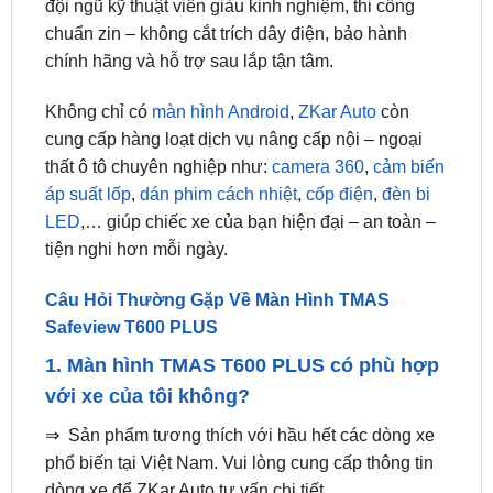
chính hãng và hỗ trợ sau lắp tận tâm.
Không chỉ có
màn hình Android
,
ZKar Auto
còn
cung cấp hàng loạt dịch vụ nâng cấp nội – ngoại
thất ô tô chuyên nghiệp như:
camera 360
,
cảm biến
áp suất lốp
,
dán phim cách nhiệt
,
cốp điện
,
đèn bi
LED
,… giúp chiếc xe của bạn hiện đại – an toàn –
tiện nghi hơn mỗi ngày.
Câu Hỏi Thường Gặp Về Màn Hình TMAS
Safeview T600 PLUS
1. Màn hình TMAS T600 PLUS có phù hợp
với xe của tôi không?
⇒ Sản phẩm tương thích với hầu hết các dòng xe
phổ biến tại Việt Nam. Vui lòng cung cấp thông tin
dòng xe để ZKar Auto tư vấn chi tiết.
2. Lắp đặt TMAS T600 PLUS có ảnh hưởng