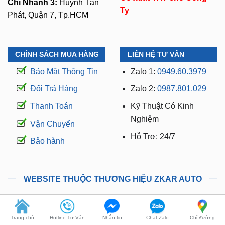
CHÍNH SÁCH MUA HÀNG
LIÊN HỆ TƯ VẤN
Bảo Mật Thông Tin
Zalo 1:
0949.60.3979
Đổi Trả Hàng
Zalo 2:
0987.801.029
Thanh Toán
Kỹ Thuật Có Kinh
Nghiệm
Vận Chuyển
Hỗ Trợ: 24/7
Bảo hành
WEBSITE THUỘC THƯƠNG HIỆU ZKAR AUTO
manhinhandroidoto.com.vn
camerahanhtrinhoto.com.vn
dodenoto.vn
Trang chủ
Hotline Tư Vấn
Nhắn tin
Chat Zalo
Chỉ đường