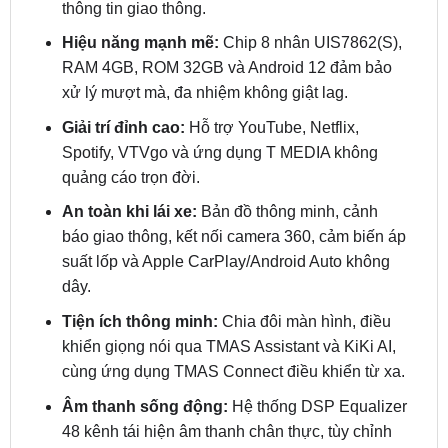
RAM 4GB, ROM 32GB và Android 12 đảm bảo
xử lý mượt mà, đa nhiệm không giật lag.
Giải trí đỉnh cao:
Hỗ trợ YouTube, Netflix,
Spotify, VTVgo và ứng dụng T MEDIA không
quảng cáo trọn đời.
An toàn khi lái xe:
Bản đồ thông minh, cảnh
báo giao thông, kết nối camera 360, cảm biến áp
suất lốp và Apple CarPlay/Android Auto không
dây.
Tiện ích thông minh:
Chia đôi màn hình, điều
khiển giọng nói qua TMAS Assistant và KiKi AI,
cùng ứng dụng TMAS Connect điều khiển từ xa.
Âm thanh sống động:
Hệ thống DSP Equalizer
48 kênh tái hiện âm thanh chân thực, tùy chỉnh
theo sở thích.