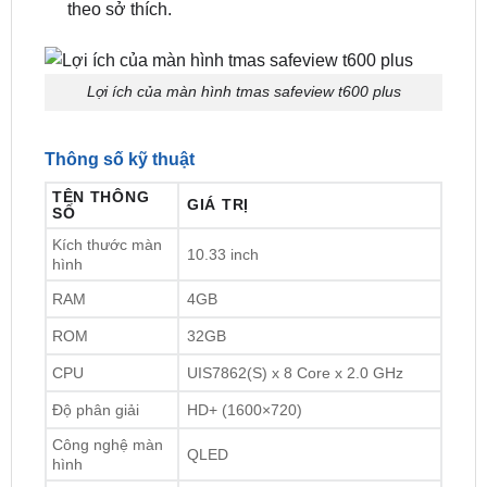
Lợi ích của màn hình tmas safeview t600 plus
Thông số kỹ thuật
TÊN THÔNG
GIÁ TRỊ
SỐ
Kích thước màn
10.33 inch
hình
RAM
4GB
ROM
32GB
CPU
UIS7862(S) x 8 Core x 2.0 GHz
Độ phân giải
HD+ (1600×720)
Công nghệ màn
QLED
hình
Hệ điều hành
Android 12
Âm thanh DSP
48 kênh