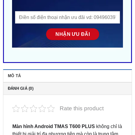
MÔ TẢ
ĐÁNH GIÁ (0)
Rate this product
Màn hình Android TMAS T600 PLUS
không chỉ là
thiết bị giải trí đa phương tiện mà còn là trung tâm
điều khiển thông minh cho ô tô với cấu hình mạnh
mẽ, tích hợp sẵn chỉ đường, ra lệnh giọng nói,