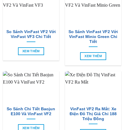
So Sánh VinFast VF2 Với
So Sánh VinFast VF2 Với
VinFast VF3 Chi Tiết
VinFast Minio Green Chi
Tiết
XEM THÊM
XEM THÊM
So Sánh Chi Tiết Baojun
VinFast VF2 Ra Mắt: Xe
E100 Và VinFast VF2
Điện Đô Thị Giá Chỉ 188
Triệu Đồng
XEM THÊM
XEM THÊM