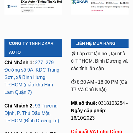
CÔNG TY TNHH ZKAR
LIÊN HỆ MUA HÀNG
AUTO
🛠️
Lắp đặt tận nơi, tại nhà
ở TPHCM, Bình Dương và
Chi Nhánh 1:
277–279
các tỉnh lân cận
Đường số 9A, KDC Trung
Sơn, xã Bình Hưng,
⏱️ 8:30 AM - 18:00 PM (Cả
TP.HCM (giáp khu Him
T7 Và Chủ Nhật)
Lam Quận 7)
Mã số thuế:
0318103254 -
Chi Nhánh 2:
93 Trương
Ngày cấp phép:
Định, P. Thủ Dầu Một,
16/10/2023
TP.HCM (Bình Dương cũ)
Có xuất VAT cho Công
Chi Nhánh 3:
Huỳnh Tấn
Ty
Phát, Quận 7, Tp.HCM