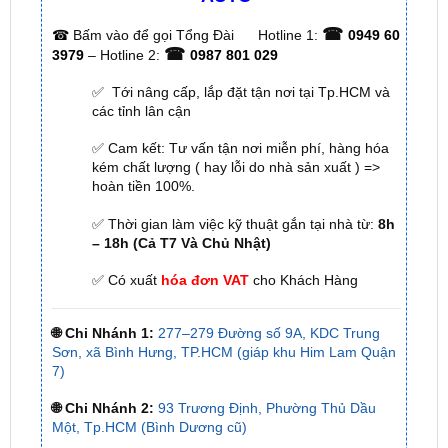
☎
3979
– Hotline 2:
0987 801 029
✅ Tới nâng cấp, lắp đặt tận nơi tại Tp.HCM và
các tỉnh lân cận
✅ Cam kết: Tư vấn tận nơi miễn phí, hàng hóa
kém chất lượng ( hay lỗi do nhà sản xuất ) =>
hoàn tiền 100%.
✅ Thời gian làm việc kỹ thuật gắn tại nhà từ:
8h
– 18h (Cả T7 Và Chủ Nhật)
✅ Có xuất
hóa đơn VAT
cho Khách Hàng
🌐 Chi Nhánh 1:
277–279 Đường số 9A, KDC Trung
Sơn, xã Bình Hưng, TP.HCM (giáp khu Him Lam Quận
7)
🌐 Chi Nhánh 2:
93 Trương Định, Phường Thủ Dầu
Một, Tp.HCM (Bình Dương cũ)
🌐 Chi Nhánh 3:
Huỳnh Tấn Phát, Quận 7, Tp.HCM