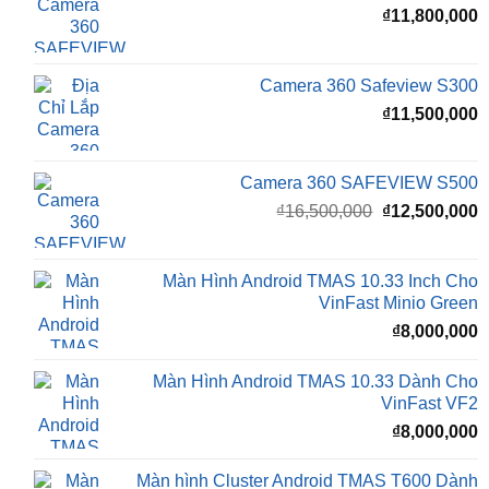
Camera 360 Safeview S300
₫
11,500,000
Camera 360 SAFEVIEW S500
Giá
G
₫
16,500,000
₫
12,500,000
gốc
h
là:
t
₫16,500,000.
l
Màn Hình Android TMAS 10.33 Inch Cho
₫
VinFast Minio Green
₫
8,000,000
Màn Hình Android TMAS 10.33 Dành Cho
VinFast VF2
₫
8,000,000
Màn hình Cluster Android TMAS T600 Dành
Cho VinFast VF3
₫
10,800,000