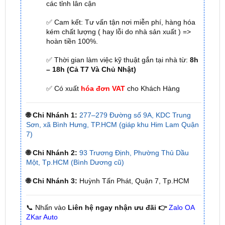
kém chất lượng ( hay lỗi do nhà sản xuất ) =>
hoàn tiền 100%.
✅ Thời gian làm việc kỹ thuật gắn tại nhà từ:
8h
– 18h (Cả T7 Và Chủ Nhật)
✅ Có xuất
hóa đơn VAT
cho Khách Hàng
🌐 Chi Nhánh 1:
277–279 Đường số 9A, KDC Trung
Sơn, xã Bình Hưng, TP.HCM (giáp khu Him Lam Quận
7)
🌐 Chi Nhánh 2:
93 Trương Định, Phường Thủ Dầu
Một, Tp.HCM (Bình Dương cũ)
🌐 Chi Nhánh 3:
Huỳnh Tấn Phát, Quận 7, Tp.HCM
📞 Nhấn vào
Liên hệ ngay nhận ưu đãi 👉
Zalo OA
ZKar Auto