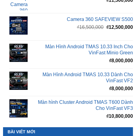
Camera 360 SAFEVIEW S500
Giá
G
₫
16,500,000
₫
12,500,000
gốc
h
là:
t
₫16,500,000.
l
Màn Hình Android TMAS 10.33 Inch Cho
₫
VinFast Minio Green
₫
8,000,000
Màn Hình Android TMAS 10.33 Dành Cho
VinFast VF2
₫
8,000,000
Màn hình Cluster Android TMAS T600 Dành
Cho VinFast VF3
₫
10,800,000
BÀI VIẾT MỚI