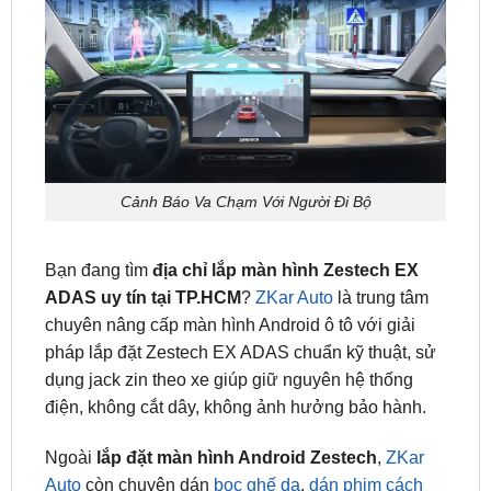
Cảnh Báo Va Chạm Với Người Đi Bộ
Bạn đang tìm
địa chỉ lắp màn hình Zestech EX
ADAS uy tín tại TP.HCM
?
ZKar Auto
là trung tâm
chuyên nâng cấp màn hình Android ô tô với giải
pháp lắp đặt Zestech EX ADAS chuẩn kỹ thuật, sử
dụng jack zin theo xe giúp giữ nguyên hệ thống
điện, không cắt dây, không ảnh hưởng bảo hành.
Ngoài
lắp đặt màn hình Android Zestech
,
ZKar
Auto
còn chuyên dán
bọc ghế da
,
dán phim cách
nhiệt
,
camera 360
,
màn hình android.
… và nhiều
phụ kiện cao cấp khác, giúp chiếc xe của bạn trở