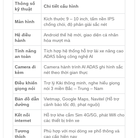
Kích thước 9 – 10 inch, tấm nền IPS
Màn hình
chống chói, độ phân giải sắc nét
Hệ điều
Android thế hệ mới, giao diện cá nhân
hành
hóa mượt mà
Tính năng
Tích hợp hệ thống hỗ trợ lái xe nâng cao
an toàn
ADAS bằng công nghệ AI
Camera đi
Camera hành trình AI ADAS ghi hình sắc
kèm
nét theo thời gian thực
Điều khiển
Trợ lý Kiki thông minh, nghe hiểu giọng
giọng nói
nói 3 miền Bắc – Trung – Nam
Bản đồ dẫn
Vietmap, Google Maps, Navitel (Hỗ trợ
đường
cảnh báo tốc độ, phạt nguội)
Kết nối
Hỗ trợ khe cắm Sim 4G/5G, phát Wifi cho
internet
các thiết bị trên xe
Tương
Phù hợp với mọi dòng xe phổ thông và
thích
cao cấp hiện nay
Bảng giá màn hình Android Zestech EX ADAS