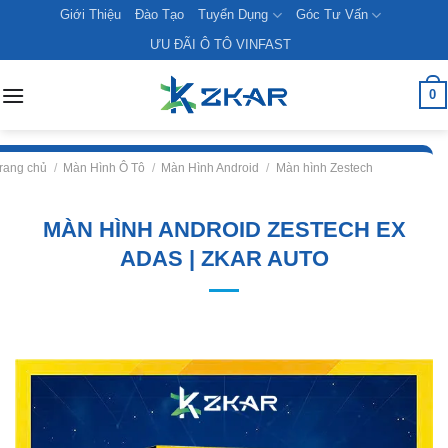
Skip
Giới Thiệu
Đào Tạo
Tuyển Dụng
Góc Tư Vấn
to
ƯU ĐÃI Ô TÔ VINFAST
content
0
rang chủ
/
Màn Hình Ô Tô
/
Màn Hình Android
/
Màn hình Zestech
MÀN HÌNH ANDROID ZESTECH EX
ADAS | ZKAR AUTO