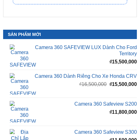
SẢN PHẨM MỚI
Camera 360 SAFEVIEW LUX Dành Cho Ford
Territory
₫
15,500,000
Camera 360 Dành Riêng Cho Xe Honda CRV
Giá
G
₫
16,500,000
₫
15,500,000
gốc
h
là:
t
₫16,500,000.
l
Camera 360 Safeview S200
₫
₫
11,800,000
Camera 360 Safeview S300
₫
11,500,000