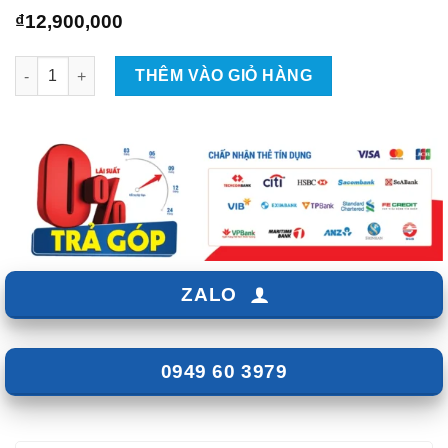
₫
12,900,000
Màn Hình Android Zestech EX ADAS | ZKar Auto số lượng
THÊM VÀO GIỎ HÀNG
ZALO
0949 60 3979