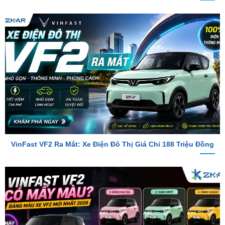
VinFast VF2 Ra Mắt: Xe Điện Đô Thị Giá Chỉ 188 Triệu Đồng