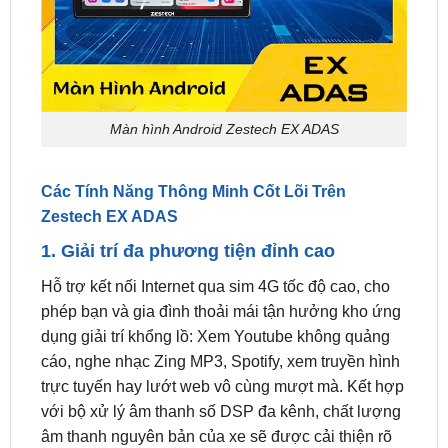
Màn hình Android Zestech EX ADAS
Các Tính Năng Thông Minh Cốt Lõi Trên
Zestech EX ADAS
1. Giải trí đa phương tiện đỉnh cao
Hỗ trợ kết nối Internet qua sim 4G tốc độ cao, cho
phép bạn và gia đình thoải mái tận hưởng kho ứng
dụng giải trí khổng lồ: Xem Youtube không quảng
cáo, nghe nhạc Zing MP3, Spotify, xem truyền hình
trực tuyến hay lướt web vô cùng mượt mà. Kết hợp
với bộ xử lý âm thanh số DSP đa kênh, chất lượng
âm thanh nguyên bản của xe sẽ được cải thiện rõ
rệt, sâu và chắc hơn.