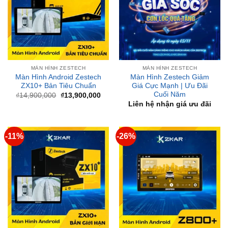
MÀN HÌNH ZESTECH
MÀN HÌNH ZESTECH
Màn Hình Android Zestech
Màn Hình Zestech Giảm
ZX10+ Bản Tiêu Chuẩn
Giá Cực Mạnh | Ưu Đãi
Cuối Năm
Giá
Giá
₫
14,900,000
₫
13,900,000
gốc
hiện
Liên hệ nhận giá ưu đãi
là:
tại
₫14,900,000.
là:
₫13,900,000.
-11%
-26%
MÀN HÌNH ZESTECH
MÀN HÌNH ZESTECH
Màn Hình Android Zestech
Màn Hình Android Zestech
ZX10+ Bản Giới Hạn
Z800+