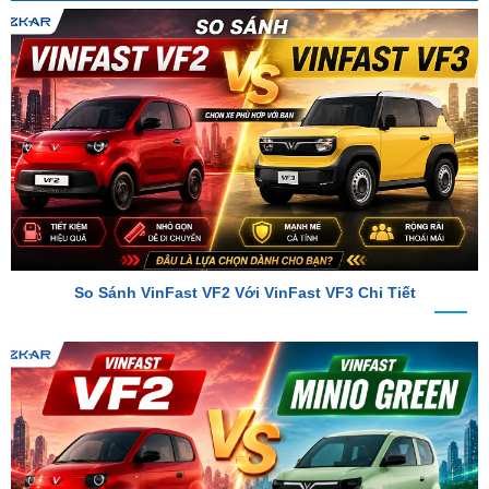
So Sánh VinFast VF2 Với VinFast VF3 Chi Tiết