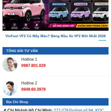
VinFast VF2 Có Mấy Màu? Bảng Màu Xe VF2 Mới Nhất 2026
TỔNG ĐÀI TƯ VẤN
Hotline 1
0987.801.029
Hotline 2
0949.60.3979
Địa Chỉ Shop
📌 Chi Nhánh Hồ Chí Minh:
277-279 Đường số 9A, KDC
Trung Sơn, Bình Chánh, Tp.HCM
(giáp khu Him Lam Quận
7)