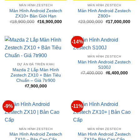
Giá
Giá
Giá
Giá
₫
18,900,000
₫
16,900,000
₫
23,000,000
₫
17,000,000
gốc
hiện
gốc
hiện
là:
tại
là:
tại
₫18,900,000.
là:
₫23,000,000.
là:
₫16,900,000.
₫17,
-14%
MÀN HÌNH ZESTECH
Màn Hình Android Zestech
DỰ ÁN ĐÃ TRIỂN KHAI
S100J
Mazda 2 Lắp Màn Hình
Giá
Giá
₫
7,400,000
₫
6,400,000
Zestech ZX10 + Bản Tiêu
gốc
hiện
Chuẩn – Giá 7tr900
là:
tại
₫7,400,000.
là:
₫
7,900,000
₫6,40
-9%
-11%
MÀN HÌNH ZESTECH
MÀN HÌNH ZESTECH
Màn Hình Android Zestech
Màn Hình Android Zestech
ZX10 – Bản Cao Cấp
ZX10+ Bản Cao Cấp
Giá
Giá
Giá
Giá
₫
11,400,000
₫
10,400,000
₫
17,900,000
₫
15,900,000
gốc
hiện
gốc
hiện
là:
tại
là:
tại