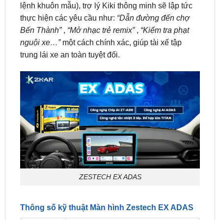
Bến Thành”
,
“Mở nhạc trẻ remix”
,
“Kiểm tra phạt
nguội xe…”
một cách chính xác, giúp tài xế tập
trung lái xe an toàn tuyệt đối.
ZESTECH EX ADAS
Thông số kỹ thuật Màn hình Zestech EX ADAS
Thông số
Chi tiết cấu hình
kỹ thuật