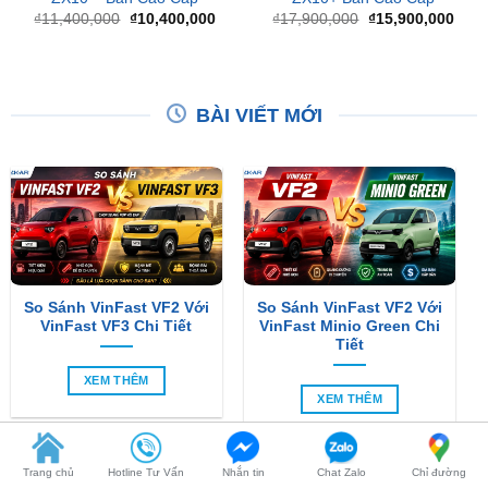
₫11,400,000.
là:
₫17,900,000.
là:
₫10,400,000.
₫15,
BÀI VIẾT MỚI
So Sánh VinFast VF2 Với
So Sánh VinFast VF2 Với
VinFast VF3 Chi Tiết
VinFast Minio Green Chi
Tiết
XEM THÊM
XEM THÊM
Trang chủ
Hotline Tư Vấn
Nhắn tin
Chat Zalo
Chỉ đường