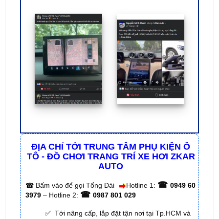
ĐỊA CHỈ TỚI TRUNG TÂM PHỤ KIỆN Ô
TÔ - ĐỒ CHƠI TRANG TRÍ XE HƠI ZKAR
AUTO
☎
☎
Bấm vào để gọi Tổng Đài
Hotline 1:
0949 60
☎
3979
– Hotline 2:
0987 801 029
✅ Tới nâng cấp, lắp đặt tận nơi tại Tp.HCM và
các tỉnh lân cận
✅ Cam kết: Tư vấn tận nơi miễn phí, hàng hóa