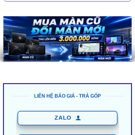
LIÊN HỆ BÁO GIÁ - TRẢ GÓP
ZALO
0949 60 3979