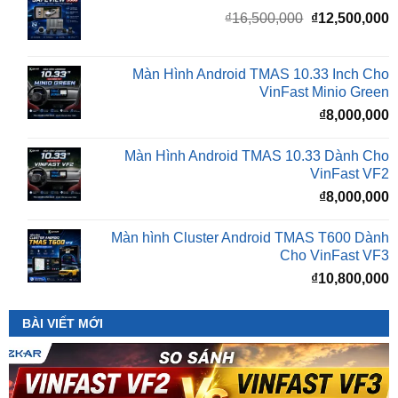
Giá
G
₫
16,500,000
₫
12,500,000
gốc
h
là:
t
₫16,500,000.
l
Màn Hình Android TMAS 10.33 Inch Cho
₫
VinFast Minio Green
₫
8,000,000
Màn Hình Android TMAS 10.33 Dành Cho
VinFast VF2
₫
8,000,000
Màn hình Cluster Android TMAS T600 Dành
Cho VinFast VF3
₫
10,800,000
BÀI VIẾT MỚI