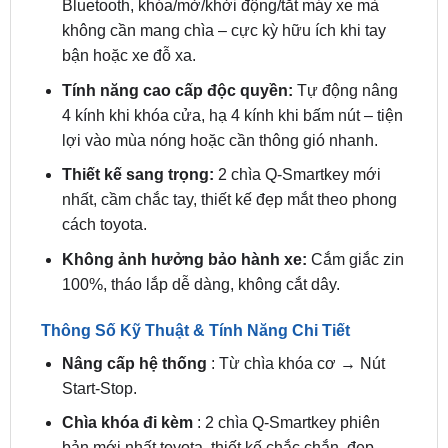
Bluetooth, khóa/mở/khởi động/tắt máy xe mà
không cần mang chìa – cực kỳ hữu ích khi tay
bận hoặc xe đỗ xa.
Tính năng cao cấp độc quyền:
Tự động nâng
4 kính khi khóa cửa, hạ 4 kính khi bấm nút – tiện
lợi vào mùa nóng hoặc cần thông gió nhanh.
Thiết kế sang trọng:
2 chìa Q-Smartkey mới
nhất, cầm chắc tay, thiết kế đẹp mắt theo phong
cách toyota.
Không ảnh hưởng bảo hành xe:
Cắm giắc zin
100%, tháo lắp dễ dàng, không cắt dây.
Thông Số Kỹ Thuật & Tính Năng Chi Tiết
Nâng cấp hệ thống
: Từ chìa khóa cơ → Nút
Start-Stop.
Chìa khóa đi kèm
: 2 chìa Q-Smartkey phiên
bản mới nhất toyota, thiết kế chắc chắn, đẹp