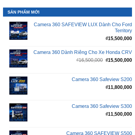
SẢN PHẨM MỚI
Camera 360 SAFEVIEW LUX Dành Cho Ford
Territory
₫
15,500,000
Camera 360 Dành Riêng Cho Xe Honda CRV
Giá
G
₫
16,500,000
₫
15,500,000
gốc
h
là:
t
₫16,500,000.
l
Camera 360 Safeview S200
₫
₫
11,800,000
Camera 360 Safeview S300
₫
11,500,000
Camera 360 SAFEVIEW S500