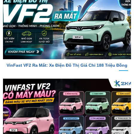
VinFast VF2 Ra Mắt: Xe Điện Đô Thị Giá Chỉ 188 Triệu Đồng