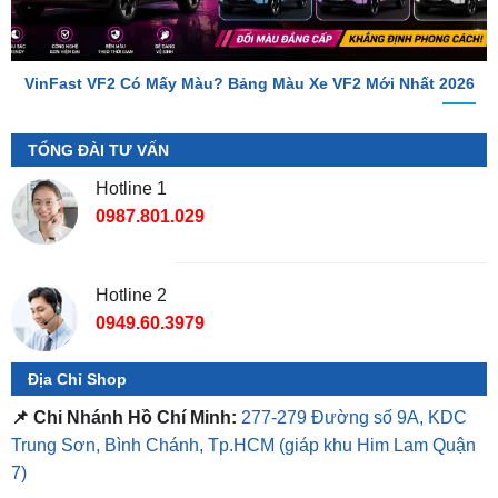
VinFast VF2 Có Mấy Màu? Bảng Màu Xe VF2 Mới Nhất 2026
TỔNG ĐÀI TƯ VẤN
Hotline 1
0987.801.029
Hotline 2
0949.60.3979
Địa Chỉ Shop
📌 Chi Nhánh Hồ Chí Minh:
277-279 Đường số 9A, KDC
Trung Sơn, Bình Chánh, Tp.HCM
(giáp khu Him Lam Quận
7)