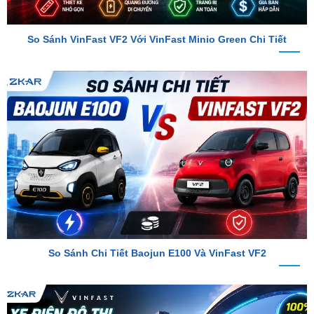
So Sánh VinFast VF2 Với VinFast Minio Green Chi Tiết
So Sánh Chi Tiết Baojun E100 Và VinFast VF2