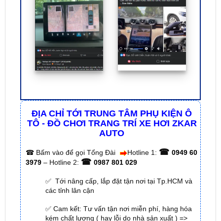
ĐỊA CHỈ TỚI TRUNG TÂM PHỤ KIỆN Ô
TÔ - ĐỒ CHƠI TRANG TRÍ XE HƠI ZKAR
AUTO
☎
☎
Bấm vào để gọi Tổng Đài
Hotline 1:
0949 60
☎
3979
– Hotline 2:
0987 801 029
✅ Tới nâng cấp, lắp đặt tận nơi tại Tp.HCM và
các tỉnh lân cận
✅ Cam kết: Tư vấn tận nơi miễn phí, hàng hóa
kém chất lượng ( hay lỗi do nhà sản xuất ) =>