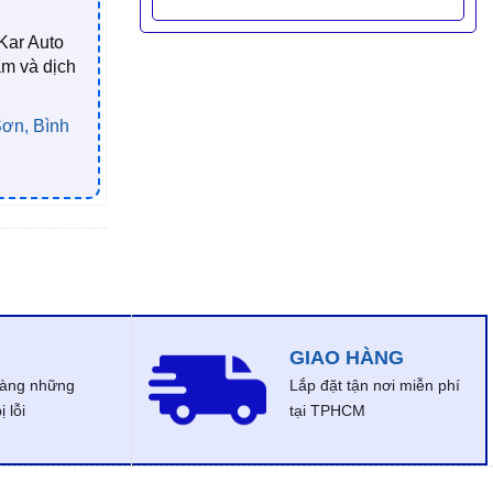
Kar Auto
ẩm và dịch
ơn, Bình
GIAO HÀNG
dàng những
Lắp đặt tận nơi miễn phí
 lỗi
tại TPHCM