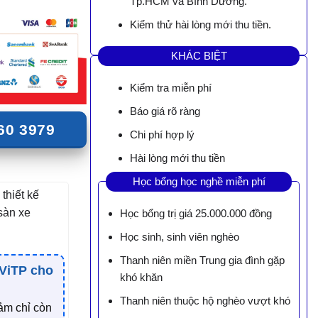
Tp.HCM và Bình Dương.
Kiểm thử hài lòng mới thu tiền.
KHÁC BIỆT
Kiểm tra miễn phí
Báo giá rõ ràng
60 3979
Chi phí hợp lý
Hài lòng mới thu tiền
Học bổng học nghề miễn phí
thiết kế
sàn xe
Học bổng trị giá 25.000.000 đồng
Học sinh, sinh viên nghèo
Thanh niên miền Trung gia đình gặp
 ViTP cho
khó khăn
Thanh niên thuộc hộ nghèo vượt khó
ảm chỉ còn