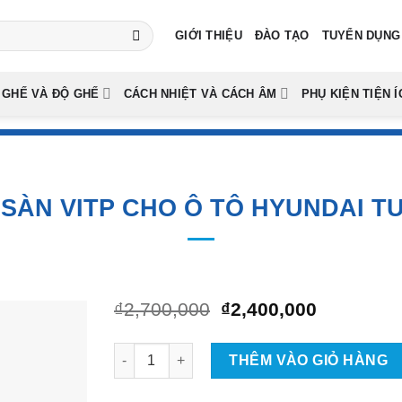
GIỚI THIỆU
ĐÀO TẠO
TUYỂN DỤNG
 GHẾ VÀ ĐỘ GHẾ
CÁCH NHIỆT VÀ CÁCH ÂM
PHỤ KIỆN TIỆN Í
SÀN VITP CHO Ô TÔ HYUNDAI T
Giá
Giá
₫
2,700,000
₫
2,400,000
gốc
hiện
là:
tại
Thảm Lót Sàn ViTP Cho Ô Tô Hyundai Tucson 
₫2,700,000.
là:
THÊM VÀO GIỎ HÀNG
₫2,400,00