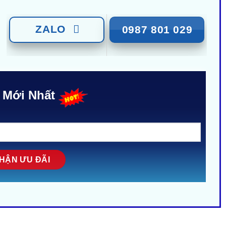
ZALO
0987 801 029
 Mới Nhất