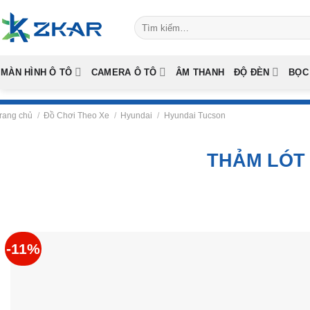
Skip
Tìm
to
kiếm:
content
MÀN HÌNH Ô TÔ
CAMERA Ô TÔ
ÂM THANH
ĐỘ ĐÈN
BỌC
rang chủ
/
Đồ Chơi Theo Xe
/
Hyundai
/
Hyundai Tucson
THẢM LÓT 
-11%