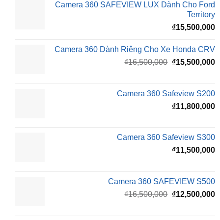
Camera 360 SAFEVIEW LUX Dành Cho Ford
Territory
₫
15,500,000
Camera 360 Dành Riêng Cho Xe Honda CRV
Giá
G
₫
16,500,000
₫
15,500,000
gốc
h
là:
t
₫16,500,000.
l
Camera 360 Safeview S200
₫
₫
11,800,000
Camera 360 Safeview S300
₫
11,500,000
Camera 360 SAFEVIEW S500
Giá
G
₫
16,500,000
₫
12,500,000
gốc
h
là:
t