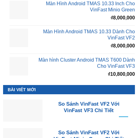
₫16,500,000.
l
Màn Hình Android TMAS 10.33 Inch Cho
₫
VinFast Minio Green
₫
8,000,000
Màn Hình Android TMAS 10.33 Dành Cho
VinFast VF2
₫
8,000,000
Màn hình Cluster Android TMAS T600 Dành
Cho VinFast VF3
₫
10,800,000
BÀI VIẾT MỚI
So Sánh VinFast VF2 Với
VinFast VF3 Chi Tiết
So Sánh VinFast VF2 Với