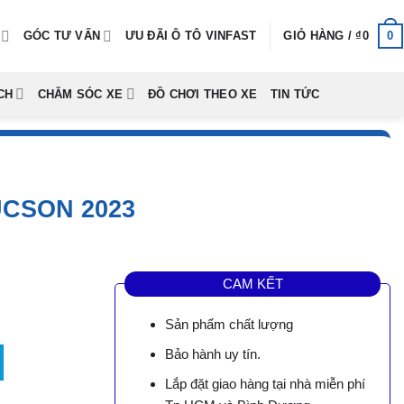
0
GÓC TƯ VẤN
ƯU ĐÃI Ô TÔ VINFAST
GIỎ HÀNG /
₫
0
CH
CHĂM SÓC XE
ĐỒ CHƠI THEO XE
TIN TỨC
UCSON 2023
CAM KẾT
Sản phẩm chất lượng
2023 số lượng
Bảo hành uy tín.
0.
Lắp đặt giao hàng tại nhà miễn phí