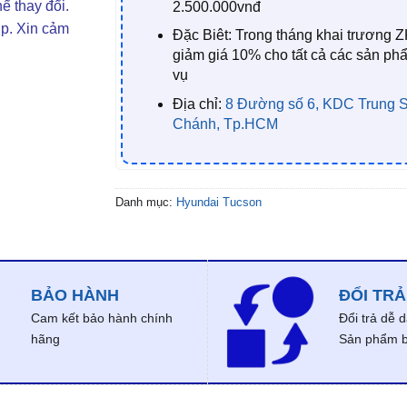
ể thay đổi.
2.500.000vnđ
ợp. Xin cảm
Đặc Biêt: Trong tháng khai trương Z
giảm giá 10% cho tất cả các sản ph
vụ
Địa chỉ:
8 Đường số 6, KDC Trung S
Chánh, Tp.HCM
Danh mục:
Hyundai Tucson
BẢO HÀNH
ĐỔI TRẢ
Cam kết bảo hành chính
Đổi trả dễ 
hãng
Sản phẩm bị