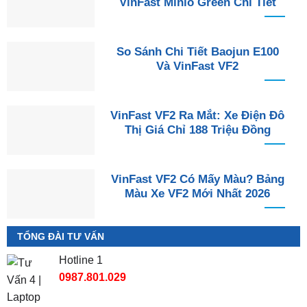
VinFast Minio Green Chi Tiết
So Sánh Chi Tiết Baojun E100
Và VinFast VF2
VinFast VF2 Ra Mắt: Xe Điện Đô
Thị Giá Chỉ 188 Triệu Đồng
VinFast VF2 Có Mấy Màu? Bảng
Màu Xe VF2 Mới Nhất 2026
TỔNG ĐÀI TƯ VẤN
Hotline 1
0987.801.029