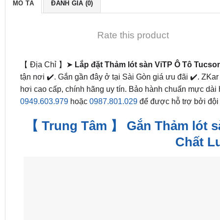
MÔ TẢ
ĐÁNH GIÁ (0)
Rate this product
【 Địa Chỉ 】➤
Lắp đặt Thảm lót sàn ViTP Ô Tô Tucs
tận nơi ✔️. Gắn gần đây ở tại Sài Gòn giá ưu đãi ✔️. ZKa
hơi cao cấp, chính hãng uy tín. Bảo hành chuẩn mực dài 
0949.603.979
hoặc
0987.801.029
để được hỗ trợ bởi đội 
【 Trung Tâm 】 Gắn Thảm lót sà
Chất L