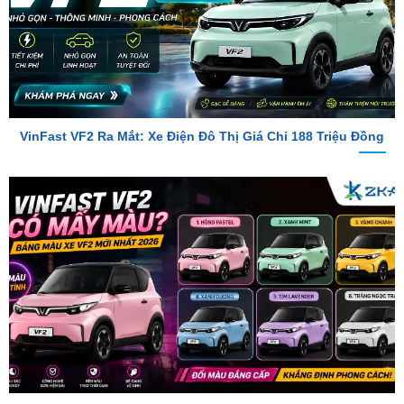
VinFast VF2 Ra Mắt: Xe Điện Đô Thị Giá Chỉ 188 Triệu Đồng
VinFast VF2 Có Mấy Màu? Bảng Màu Xe VF2 Mới Nhất 2026