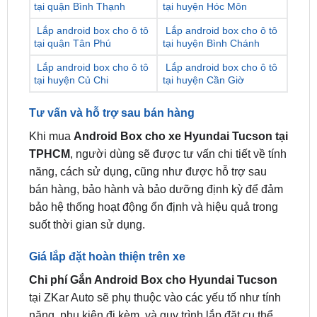
tại quận Tân Phú
tại huyện Bình Chánh
Lắp android box cho ô tô
Lắp android box cho ô tô
tại huyện Củ Chi
tại huyện Cần Giờ
Tư vấn và hỗ trợ sau bán hàng
Khi mua
Android Box cho xe Hyundai Tucson tại
TPHCM
, người dùng sẽ được tư vấn chi tiết về tính
năng, cách sử dụng, cũng như được hỗ trợ sau
bán hàng, bảo hành và bảo dưỡng định kỳ để đảm
bảo hệ thống hoạt động ổn định và hiệu quả trong
suốt thời gian sử dụng.
Giá lắp đặt hoàn thiện trên xe
Chi phí Gắn Android Box cho Hyundai Tucson
tại ZKar Auto sẽ phụ thuộc vào các yếu tố như tính
năng, phụ kiện đi kèm, và quy trình lắp đặt cụ thể.
Tuy nhiên, đây luôn là mức giá hợp lý và cạnh
tranh trong ngành, đi kèm với chất lượng sản phẩm