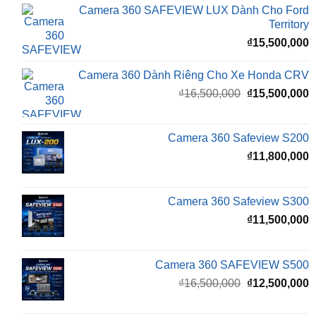
₫
15,500,000
Camera 360 Dành Riêng Cho Xe Honda CRV
Giá
G
₫
16,500,000
₫
15,500,000
gốc
h
là:
t
₫16,500,000.
l
Camera 360 Safeview S200
₫
₫
11,800,000
Camera 360 Safeview S300
₫
11,500,000
Camera 360 SAFEVIEW S500
Giá
G
₫
16,500,000
₫
12,500,000
gốc
h
là:
t
₫16,500,000.
l
Màn Hình Android TMAS 10.33 Inch Cho
₫
VinFast Minio Green