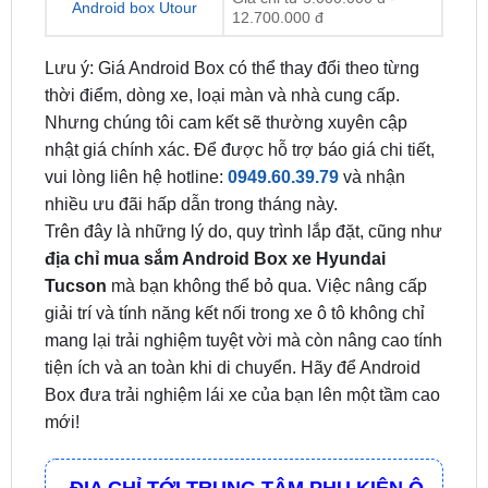
Lưu ý: Giá Android Box có thể thay đổi theo từng
thời điểm, dòng xe, loại màn và nhà cung cấp.
Nhưng chúng tôi cam kết sẽ thường xuyên cập
nhật giá chính xác. Để được hỗ trợ báo giá chi tiết,
vui lòng liên hệ hotline:
0949.60.39.79
và nhận
nhiều ưu đãi hấp dẫn trong tháng này.
Trên đây là những lý do, quy trình lắp đặt, cũng như
địa chỉ mua sắm Android Box xe Hyundai
Tucson
mà bạn không thể bỏ qua. Việc nâng cấp
giải trí và tính năng kết nối trong xe ô tô không chỉ
mang lại trải nghiệm tuyệt vời mà còn nâng cao tính
tiện ích và an toàn khi di chuyển. Hãy để Android
Box đưa trải nghiệm lái xe của bạn lên một tầm cao
mới!
ĐỊA CHỈ TỚI TRUNG TÂM PHỤ KIỆN Ô
TÔ - ĐỒ CHƠI TRANG TRÍ XE HƠI ZKAR
AUTO