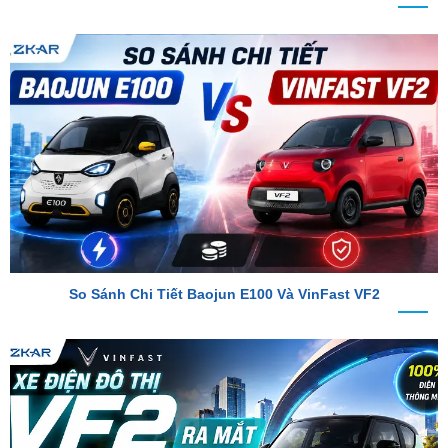
So Sánh Chi Tiết Baojun E100 Và VinFast VF2