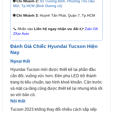
🌐 Chi Nhánh 3:
Huỳnh Tấn Phát, Quận 7, Tp.HCM
📞 Nhấn vào
Liên hệ ngay nhận ưu đãi 👉
Zalo OA
ZKar Auto
Đánh Giá Chiếc Hyundai Tucson Hiện
Nay
Ngoại thất
Hyundai Tucson mới được thiết kế lại phần đầu
cân đối, vuông vức hơn. Đèn pha LED trở thành
trang bị tiêu chuẩn, tạo hình khoẻ khoắn. Cản trước
và mặt ca-lăng cũng được thiết kế lại nhưng khá rối
so với bản cũ.
Nội thất
Tucson 2023 không thay đổi nhiều cách sắp xếp
các chi tiết. Hãng nâng cấp màn hình từ 7 inch lên
9 inch, vô-lăng thêm lẫy chuyển số cho bản G. Hai