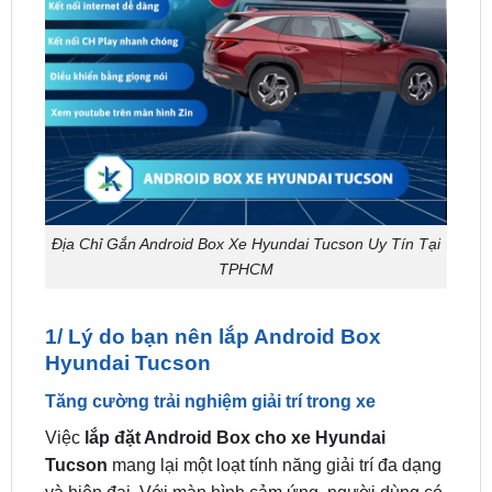
Địa Chỉ Gắn Android Box Xe Hyundai Tucson Uy Tín Tại
TPHCM
1/ Lý do bạn nên lắp Android Box
Hyundai Tucson
Tăng cường trải nghiệm giải trí trong xe
Việc
lắp đặt Android Box cho xe Hyundai
Tucson
mang lại một loạt tính năng giải trí đa dạng
và hiện đại. Với màn hình cảm ứng, người dùng có
thể truy cập vào ứng dụng giải trí yêu thích như
YouTube, Spotify, Netflix, và nhiều ứng dụng khác