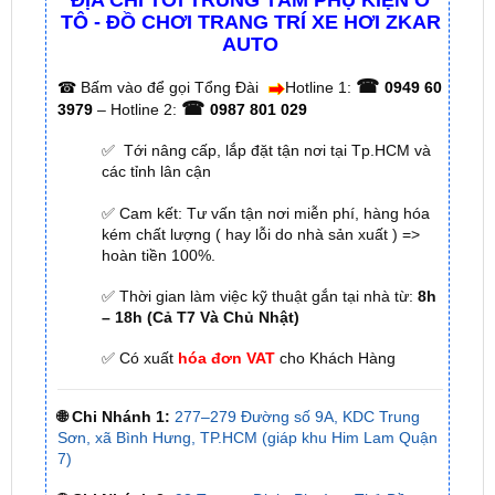
☎
☎
Bấm vào để gọi Tổng Đài
Hotline 1:
0949 60
☎
3979
– Hotline 2:
0987 801 029
✅ Tới nâng cấp, lắp đặt tận nơi tại Tp.HCM và
các tỉnh lân cận
✅ Cam kết: Tư vấn tận nơi miễn phí, hàng hóa
kém chất lượng ( hay lỗi do nhà sản xuất ) =>
hoàn tiền 100%.
✅ Thời gian làm việc kỹ thuật gắn tại nhà từ:
8h
– 18h (Cả T7 Và Chủ Nhật)
✅ Có xuất
hóa đơn VAT
cho Khách Hàng
🌐 Chi Nhánh 1:
277–279 Đường số 9A, KDC Trung
Sơn, xã Bình Hưng, TP.HCM (giáp khu Him Lam Quận
7)
🌐 Chi Nhánh 2:
93 Trương Định, Phường Thủ Dầu
Một, Tp.HCM (Bình Dương cũ)