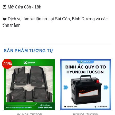
❤️ Dịch vụ làm xe tận nơi tại Sài Gòn, Bình Dương và các
tỉnh thành
SẢN PHẨM TƯƠNG TỰ
-11%
HYUNDAI TUCSON
HYUNDAI TUCSON
Thảm Lót Sàn ViTP Cho Ô
Thay Bình Ắc Quy Ô Tô Xe
Tô Hyundai Tucson 2016 –
Hyundai Tucson
2021
Liên hệ nhận giá ưu đãi