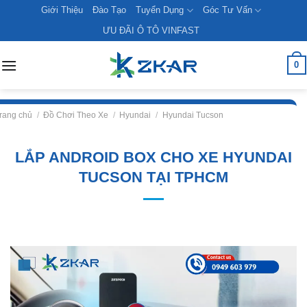
Skip
Giới Thiệu
Đào Tạo
Tuyển Dụng
Góc Tư Vấn
to
ƯU ĐÃI Ô TÔ VINFAST
content
0
rang chủ
/
Đồ Chơi Theo Xe
/
Hyundai
/
Hyundai Tucson
LẮP ANDROID BOX CHO XE HYUNDAI
TUCSON TẠI TPHCM